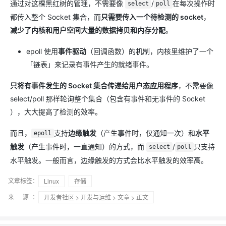
通过对这棵黑红树的管理，不需要像
/
在每次操作时
select
poll
都传入整个 Socket 集合，而
只需要传入一个待检测的 socket
，
减少了内核和用户空间大量的数据拷贝和内存分配
。
epoll 使用
事件驱动
（回调函数）的机制，内核里维护了一个
「链表」来记录有事件产生的就绪事件。
只将有事件发生的 Socket 集合传递给用户态应用程序
，不需要像
select/poll 那样轮询整个集合（包含有事件和无事件的 Socket
），大大提高了检测的效率。
而且，
支持
边缘触发
（产生事件时，仅通知一次）和
水平
epoll
触发
（产生事件时，一直通知）的方式，而
/
只支持
select
poll
水平触发。一般而言，边缘触发的方式会比水平触发的效率高。
文章标签：
Linux
存储
来 源：
开发者社区
>
开发与运维
>
文章
> 正文