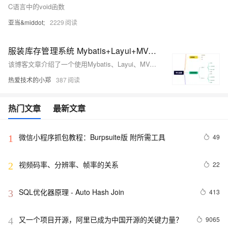
C语言中的void函数
亚当&middot;
2229
服装库存管理系统 Mybatis+Layui+MVC+JSP【完整功能介绍+实现详情+源码】
该博客文章介绍了一个使用Mybatis、Layui、MVC和JSP技术栈开发的服装库存管理系统，包括注册登录、权限管理、用户和货号管理、库存管理等功能，并提供了源码下载链接。
热爱技术的小郑
387
热门文章
最新文章
微信小程序抓包教程：Burpsuite版 附所需工具
49
1
视频码率、分辨率、帧率的关系
22
2
SQL优化器原理 - Auto Hash Join
413
3
又一个项目开源，阿里已成为中国开源的关键力量？
9065
4