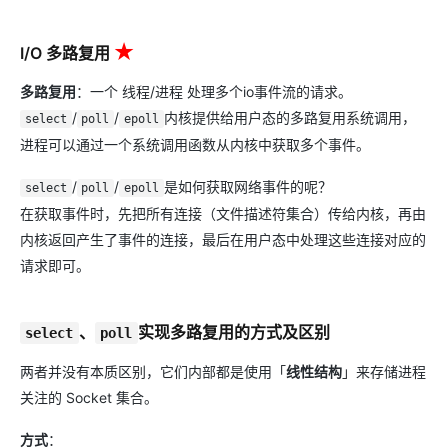
★
I/O 多路复用
★
多路复用
：一个 线程/进程 处理多个io事件流的请求。
/
/
内核提供给用户态的多路复用系统调用，
select
poll
epoll
进程可以通过一个系统调用函数从内核中获取多个事件。
/
/
是如何获取网络事件的呢？
select
poll
epoll
在获取事件时，先把所有连接（文件描述符集合）传给内核，再由
内核返回产生了事件的连接，最后在用户态中处理这些连接对应的
请求即可。
、
实现多路复用的方式及区别
select
poll
两者并没有本质区别，它们内部都是使用「
线性结构
」来存储进程
关注的 Socket 集合。
方式
：