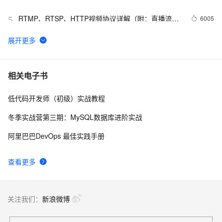
RTMP、RTSP、HTTP视频协议详解（附：直播流地
6005
5
址、播放软件）
谷歌CEO皮查伊：对重返中国持开放态度
753
6
C语言项目参考解答：全正整数后再计算
655
7
相关电子书
低代码开发师（初级）实战教程
俗人解读 三维渲染 的工作过程
657
8
冬季实战营第三期：MySQL数据库进阶实战
国土档案管理信息系统【档案著录】-他项权利类档案
581
9
阿里巴巴DevOps 最佳实践手册
著录
使用TWO_TASK或者LOCAL环境变量?
590
10
查看更多
关注我们：
新浪微博