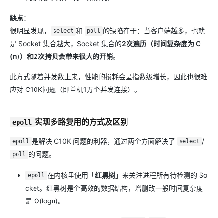
缺点
：
很明显发现，
和
的缺陷在于：当客户端越多，也就
select
poll
是 Socket 集合越大，Socket 集合的
2次遍历（时间复杂度为 O
(n)）和2次拷贝会带来很大的开销
。
此方式随着并发数上来，性能的损耗会呈指数级增长，因此也很难
应对 C10K问题（即单机1万个并发连接）。
实现多路复用的方式及区别
epoll
是解决 C10K 问题的利器，通过两个方面解决了
/
epoll
select
的问题。
poll
在内核里使用「
红黑树
」来关注进程所有待检测的 So
epoll
cket。红黑树是个高效的数据结构，增删改一般时间复杂度
是 O(logn)。