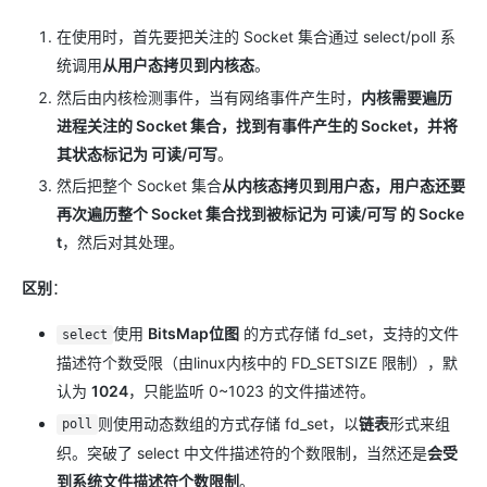
在使用时，首先要把关注的 Socket 集合通过 select/poll 系
统调用
从用户态拷贝到内核态
。
然后由内核检测事件，当有网络事件产生时，
内核需要遍历
进程关注的 Socket 集合，找到有事件产生的 Socket，并将
其状态标记为 可读/可写
。
然后把整个 Socket 集合
从内核态拷贝到用户态，用户态还要
再次遍历整个 Socket 集合找到被标记为 可读/可写 的 Socke
t
，然后对其处理。
区别
：
使用
BitsMap位图
的方式存储 fd_set，支持的文件
select
描述符个数受限（由linux内核中的 FD_SETSIZE 限制），默
认为
1024
，只能监听 0~1023 的文件描述符。
则使用动态数组的方式存储 fd_set，以
链表
形式来组
poll
织。突破了 select 中文件描述符的个数限制，当然还是
会受
到系统文件描述符个数限制
。