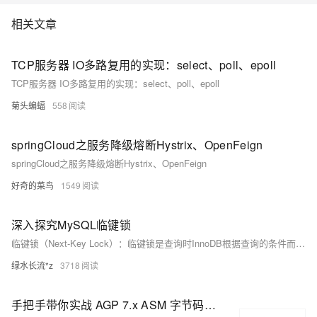
相关文章
TCP服务器 IO多路复用的实现：select、poll、epoll
TCP服务器 IO多路复用的实现：select、poll、epoll
菊头蝙蝠
558
springCloud之服务降级熔断Hystrix、OpenFeign
springCloud之服务降级熔断Hystrix、OpenFeign
好奇的菜鸟
1549
深入探究MySQL临键锁
临键锁（Next-Key Lock）：临键锁是查询时InnoDB根据查询的条件而锁定的一个范围，这个范围中包含有间隙锁和记录数；临键锁=间隙锁+记录锁。 其设计的目的是为了解决Phantom Problem(幻读)；主要是阻塞insert，但由于临键锁中包含有记录锁，因此临键锁所锁定的范围内如果包含有记录，那么也会给这些记录添加记录锁，从而造成阻塞除insert之外的操作；
绿水长流*z
3718
手把手带你实战 AGP 7.x ASM 字节码插桩