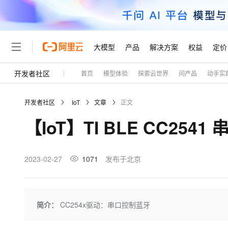
大模型
产品
解决方案
权益
定价
开发者社区
首页
模型体验
探索云世界
问产品
动手实
大模型
产品
解决方案
权益
定价
云市场
伙伴
服务
了解阿里云
精选产品
精选解决方案
普惠上云
产品定价
精选商城
成为销售伙伴
售前咨询
为什么选择阿里云
千问AI平台
开发者社区
IoT
文章
正文
了解云产品的定价详情
大模型服务平台百炼
千问办公，解锁你的工作
普惠上云 官方力荐
分销伙伴
在线服务
网站建设
什么是云计算
大
【IoT】TI BLE CC25
大模型服务与应用平台
企业级Agent产品，直接
云服务器38元/年起，超
咨询伙伴
多端小程序
技术领先
云上成本管理
售后服务
轻量应用服务器
Agency Agents：拥
官方推荐返现计划
大模型
精选产品
精选解决方案
Salesforce 国际版订阅
稳定可靠
管理和优化成本
推荐新用户得奖励，单订单
销售伙伴合作计划
2023-02-27
1071
发布于北京
自助服务
友盟天域
安全合规
人工智能与机器学习
AI
文本生成
云数据库 RDS
HappyHorse 打造一
云工开物
无影生态合作计划
在线服务
观测云
分析师报告
高校专属算力普惠，学生认
计算
互联网应用开发
Qwen3.8-Max
HOT
Salesforce On Alibaba C
工单服务
Tuya 物联网平台阿里云
研究报告与白皮书
人工智能平台 PAI
快速拥有专属 OpenClaw
简介：
CC254x驱动：串口控制蓝牙
大模
Consulting Partner 合
大数据
容器
智能体时代全能旗舰模型
免费试用
短信专区
一站式AI开发、训练和推
蓝凌 OA
AI 大模型销售与服务生
现代化应用