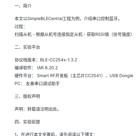
存储
天池大赛
Qwen3.7-Plus
云解析DNS
解决方案免费试用 新老
电子合同
一、简介
最高领取价值200元试用
能看、能想、能动手的多模
安全
网络与CDN
AI 算法大赛
畅捷通
本文以SimpleBLECentral工程为例，介绍串口控制蓝牙。
大数据开发治理平台 Data
AI 产品 免费试用
网络
安全
云开发大赛
Qwen3-VL-Plus
过程：
Tableau 订阅
1亿+ 大模型 tokens 和 
扫描从机 - 根据从机号连接指定从机 - 获取RSSI值（信号强度） -
可观测
入门学习赛
中间件
AI空中课堂在线直播课
云防火墙
140+云产品 免费试用
二、实验平台
上云与迁云
云原生的云上边界网络安全
产品新客免费试用，最长1
数据库
生态解决方案
大模型服务
协议栈版本：BLE-CC254x-1.3.2
企业出海
大模型ACA认证体验
大数据计算
助力企业全员 AI 认知与能
编译软件： IAR 8.20.2
行业生态解决方案
千问AI平台-Token Plan
政企业务
媒体服务
硬件平台： Smart RF开发板（主芯片CC2541）、USB Dongle
开发者生态解决方案
PC： 友善串口调试助手
企业服务与云通信
千问AI平台-模型体验
AI 开发和 AI 应用解决
三、版权声明
在线体验全尺寸、多种模态
域名与网站
Happy 系列大模型
声明：转载请注明出处。
终端用户计算
四、实验前提
Serverless
1、在进行本文步骤前，请先阅读以下博文：
开发工具