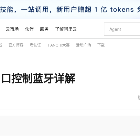
云市场
伙伴
服务
了解阿里云
践
官方博客
考认证
TIANCHI大赛
活动广场
下载
AI 特惠
数据与 API
成为产品伙伴
企业增值服务
最佳实践
价格计算器
AI 场景体
基础软件
产品伙伴合
阿里云认证
市场活动
配置报价
大模型
自助选配和估算价格
新方式
睿译宝，AI翻译排版一步到位
智启 AI 普惠权益
产品生态集成认证中心
企业支持计划
云上春晚
域名与网站
千问官方 MaaS 平台，为开发者和 Agent 而生，新用户赠送 1 亿 + tokens 额度
Qwen Aud
AI Coding
阿里云Maa
2026 阿里云
云服务器 E
为企业打
数据集
Windows
大模型认证
模型
NEW
NEW
41 串口控制蓝牙详解
交付可用成果
值低价云产品抢先购
上传文档即自动完成翻译和格式还原
至高享 1亿+免费 tokens，加速 Al 应用落地
提供智能易用的域名与建站服务
智能编程，一键
安全可靠、
产品生态伙伴
专家技术服务
云上奥运之旅
弹性计算合作
阿里云中企出
手机三要素
宝塔 Linux
全部认证
价格优势
有专属领域专家
GLM-5.2：长任务时代开源旗舰模型
阿里云 OPC 创新助力计划
千问大模型
即刻拥有 DeepS
AI 电商营销
对象存储 O
大模型
产品生态伙伴工作台
企业增值服务台
云栖战略参考
云存储合作计
云栖大会
身份实名认证
CentOS
训练营
推动算力普惠，释放技术红利
最高返9万
多领域专家智能体,一键组建 AI 虚拟交付团队
快速构建应用程序和网站，即刻迈出上云第一步
至高百万元 Token 补贴，加速一人公司成长
多元化、高性能、安全可靠的大模型服务
真正可用的 1M 上下文,一次完成代码全链路开发
轻松解锁专属 Dee
从图文生成到
云上的中国
数据库合作计
活动全景
短信
Docker
图片和
站式影视创作平台
Hermes Agent，打造自进化智能体
Token Plan 模型订阅计划
数字证书管理服务（原SSL证书）
5 分钟轻松部署
AI 广告创作
无影云电脑
企业成长
NEW
信息公告
看见新力量
云网络合作计
OCR 文字识别
JAVA
证享300元代金券
可视化编排打通从文字构思到成片全链路闭环
全托管，含MySQL、PostgreSQL、SQL Server、MariaDB多引擎
自主进化，持久记忆，越用越聪明
Qwen3.8-Max 首发尝鲜，限时加量 10 倍，夜间低至2折
实现全站HTTPS，呈现可信的WEB访问
图文、视频一
随时随地安
魔搭 Mode
Kimi-K3
HappyHors
NEW
loud
服务实践
官网公告
金融模力时刻
Salesforce O
版
发票查验
全能环境
Claude Code + GStack 打造工程团队
千问办公，限时限量积分加倍
Qoder
低代码高效构
AI 建站
短信服务
型
NEW
作计划
Kimi 最新旗舰模型，长程编程与推理利器
让文字生成流
计划
创新中心
魔搭 ModelSc
健康状态
理服务
让AI从“聊天伙伴”进化为能干活的“数字员工”
安装技能 GStack，拥有专属 AI 工程团队
你的AI工作搭子，覆盖日常办公高频场景
面向真实软件的智能体编程平台
0 代码专业建
客户案例
天气预报查询
操作系统
态合作计划