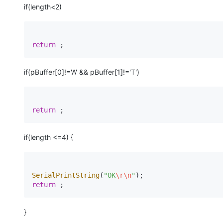
if(length<2)
return
 ;
if(pBuffer[0]!='A' && pBuffer[1]!='T')
return
 ;
if(length <=4) {
SerialPrintString
(
"OK
\r
\n
"
return
 ;
}