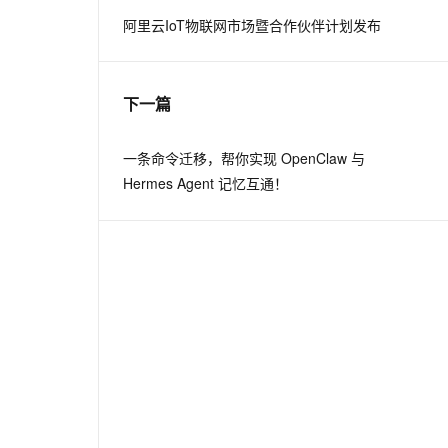
阿里云IoT物联网市场暨合作伙伴计划发布
息提取
与 AI 智能体进行实时音视频通话
从文本、图片、视频中提取结构化的属性信息
构建支持视频理解的 AI 音视频实时通话应用
下一篇
t.diy 一步搞定创意建站
构建大模型应用的安全防护体系
通过自然语言交互简化开发流程,全栈开发支持
通过阿里云安全产品对 AI 应用进行安全防护
一条命令迁移，帮你实现 OpenClaw 与
Hermes Agent 记忆互通！