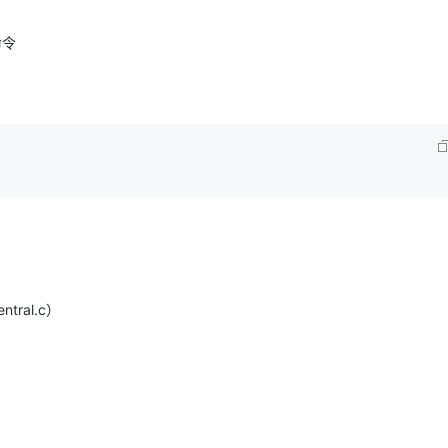
命令
tral.c）