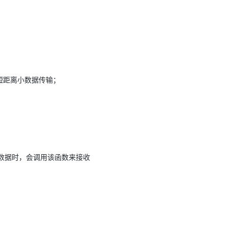
AI 应用
10分钟微调：让0.6B模型媲美235B模
多模态数据信
型
依托云原生高可用架构,实现Dify私有化部署
用1%尺寸在特定领域达到大模型90%以上效果
一个 AI 助手
超强辅助，Bol
即刻拥有 DeepSeek-R1 满血版
在企业官网、通讯软件中为客户提供 AI 客服
短距离小数据传输；
多种方案随心选，轻松解锁专属 DeepSeek
发送数据时，会调用该函数来接收