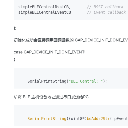
simpleBLECentralRssiCB
,
// RSSI callback
simpleBLECentralEventCB       
// Event callback
};
初始化成功会直接调用回调函数的 GAP_DEVICE_INIT_DONE_E
case GAP_DEVICE_INIT_DONE_EVENT:
{
    SerialPrintString(
"BLE Central: "
)
;
// 将 BLE 主机设备地址通过串口发送给PC
SerialPrintString
((uint8*)
bdAddr2Str
( pEvent