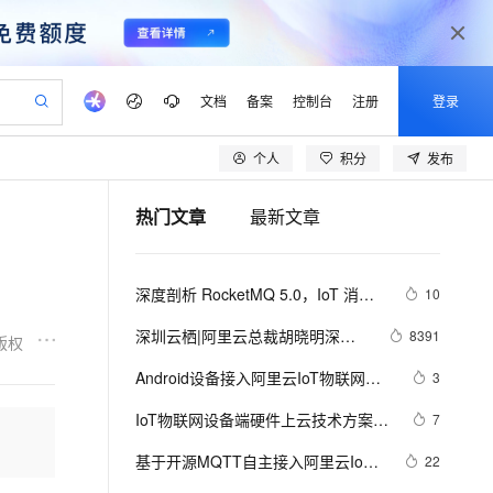
文档
备案
控制台
注册
登录
个人
积分
发布
验
作计划
器
AI 活动
专业服务
服务伙伴合作计划
开发者社区
加入我们
产品动态
服务平台百炼
阿里云 OPC 创新助力计划
热门文章
最新文章
一站式生成采购清单，支持单品或批量购买
io：打造专属 AI 语音助手
S产品伙伴计划（繁花）
峰会
CS
造的大模型服务与应用开发平台
一句话生成原生可编辑精美 PPT 文稿
AI 生产力先锋
Al MaaS 服务伙伴赋能合作
域名
博文
Careers
至高可申请百万元
Qwen3.8-Max 模型上线
开启高性价比 AI 编程新体验
弹性可伸缩的云计算服务
Qwen-Audio-3.0-Realtime 端到端实时语音角色扮演
输入一句话想法, 轻松生成专业的 PPT
先锋实践拓展 AI 生产力的边界
Token 补贴，五大权
计划
海大会
伙伴信用分合作计划
商标
问答
社会招聘
深度剖析 RocketMQ 5.0，IoT 消
10
益加速 OPC 成功
eek-V4-Pro
SS
一键部署幻兽帕鲁游戏服务器
飞天发布时刻
HOT
Open Search 向量检索版支
划
备案
电子书
校园招聘
息：物联网需要什么样的消息技术？
pSeek-V4-Pro
视频创作，一键激活电商全链路生产力
稳定、安全、高性价比、高性能的云存储服务
一键购买专属联机服务器，轻松开启游戏
所见，即是所愿
持视频检索 Pipeline 功能
更多支持
深圳云栖|阿里云总裁胡晓明深度
8391
版权
划
公司注册
镜像站
视频生成
语音识别与合成
解读：IoT为什么成为阿里巴巴新
专属 QwenPaw
漫剧工坊：一站式动画创作平台
AI 实训营
HOT
应用身份服务 (IDaaS)
Android设备接入阿里云IoT物联网平
3
合作伙伴培训与认证
的主赛道
划
上云迁移
站生成，高效打造优质广告素材
全接入的云上超级电脑
从聊天伙伴进化为能主动干活的本地数字员工
快速生产连贯的高质量长漫剧
从基础到进阶，Agent 创客手把手教你
OpenClaw 管理能力上线
台
lScope
我要反馈
e-1.1-T2V
Qwen3-TTS-Flash
IoT物联网设备端硬件上云技术方案详
7
查询合作伙伴
n Alibaba Cloud ISV 合作
代维服务
建企业门户网站
10 分钟搭建微信、支付宝小程序
MaxCompute MaxFrame 提
解
畅细腻的高质量视频
离线语音合成大模型，多语言方言自适应，低延迟高稳定
创新加速
基于开源MQTT自主接入阿里云IoT
ope
登录合作伙伴管理后台
22
我要建议
站，无忧落地极速上线
以可视化方式快速构建移动和 PC 门户网站
国内短信简单易用，安全可靠，秒级触达，全球覆盖200+国家和地区。
高效部署网站，快速应用到小程序
供自动弹性内存功能
平台（总）