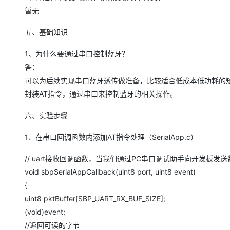
大模型解决方案
暂无
迁移与运维管理
快速部署 Dify，高效搭建 
五、基础知识
专有云
1、为什么要通过串口控制蓝牙？
10 分钟在聊天系统中增加
答：
可以为后续实现串口蓝牙透传做准备，比较适合低成本低功耗的
封装AT指令，通过串口来控制蓝牙的相关操作。
六、实验步骤
1、在串口回调函数内添加AT指令处理（SerialApp.c）
// uart接收回调函数，当我们通过PC串口调试助手向开发板
void sbpSerialAppCallback(uint8 port, uint8 event)
{
uint8 pktBuffer[SBP_UART_RX_BUF_SIZE];
(void)event;
//返回可读的字节