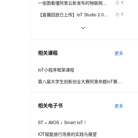
安全
一张图看懂阿里云新发布的物联网设
我要投诉
e-1.1-I2V
Cosyvoice-V3-Flash
7
PolarDB
上云场景组合购
Milvus 弹性伸缩功能新增节
伴
备上云神器——HiTSDB + IoT套件
漫剧创作，剧本、分镜、视频高效生成
100%兼容MySQL、PostgreSQL，兼容Oracle，支持集中和分布式
覆盖90%+业务场景，专享组合折扣价
点支持范围
畅自然，细节丰富
高表现力语音合成大模型，语音克隆听感自然
VPN
【直播回放已上传】IoT Studio 2.0发
7
布公告，整合更多功能，上线重磅模
ernetes 版 ACK
云聚AI 严选权益
AI 原生数据库服务发布
SSL 证书
IoT企业物联网平台，数据服务开发实
6
2V
Fun-ASR
板
，一键激活高效办公新体验
理容器应用的 K8s 服务
精选AI产品，从模型到应用全链提效
Agent 数据网关
战
文戏情感细腻自然，动作戏激烈拳拳到肉，实现更强表演能力
支持中英文自由切换，具备更强的噪声鲁棒性
堡垒机
IoT高级设备检索
5
AI 用量加速计划
云原生数据库 PolarDB
防火墙
、识别商机，让客服更高效、服务更出色。
IoT设备的自我测试
新老同享，达量后返
Agentic Database 发布
559
相关课程
更多
主机安全
应用
IoT小程序框架课程
千问办公
NEW
AI 应用及服务市场
的智能体编程平台
一站式AI生产力平台
第八届大学生创新创业大赛阿里命题IoT赛题解析
AI 应用
伶鹊
企业级人与Agent协作平台，接入和调度多个数字员工
智能客服平台，对话机器人、对话分析、智能外呼
大模型
相关电子书
更多
大模型服务平台百炼 - 全妙
自然语言处理
应用创作平台
多模态内容创作工具，已接入 DeepSeek
ST + AliOS > Smart IoT !
数据标注
机器学习
IOT赋能旅行场景的实践与展望