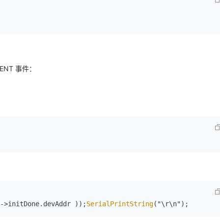
VENT 事件：
->initDone.devAddr ));
SerialPrintString
("\r\n");