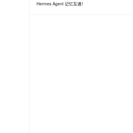
Hermes Agent 记忆互通！
息提取
与 AI 智能体进行实时音视频通话
从文本、图片、视频中提取结构化的属性信息
构建支持视频理解的 AI 音视频实时通话应用
t.diy 一步搞定创意建站
构建大模型应用的安全防护体系
通过自然语言交互简化开发流程,全栈开发支持
通过阿里云安全产品对 AI 应用进行安全防护