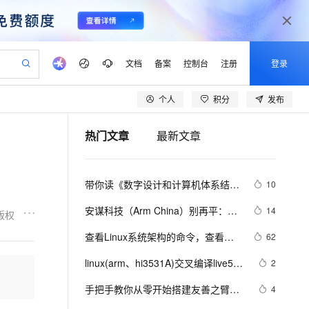
文档
备案
控制台
注册
登录
个人
积分
发布
验
作计划
器
AI 活动
专业服务
服务伙伴合作计划
开发者社区
加入我们
产品动态
服务平台百炼
阿里云 OPC 创新助力计划
热门文章
最新文章
一站式生成采购清单，支持单品或批量购买
io：打造专属 AI 语音助手
S产品伙伴计划（繁花）
峰会
CS
造的大模型服务与应用开发平台
一句话生成原生可编辑精美 PPT 文稿
AI 生产力先锋
Al MaaS 服务伙伴赋能合作
域名
博文
Careers
至高可申请百万元
Qwen3.8-Max 模型上线
开启高性价比 AI 编程新体验
弹性可伸缩的云计算服务
Qwen-Audio-3.0-Realtime 端到端实时语音角色扮演
输入一句话想法, 轻松生成专业的 PPT
先锋实践拓展 AI 生产力的边界
Token 补贴，五大权
计划
海大会
伙伴信用分合作计划
商标
问答
社会招聘
带你读《数字设计和计算机体系结构
10
益加速 OPC 成功
eek-V4-Pro
SS
一键部署幻兽帕鲁游戏服务器
飞天发布时刻
HOT
Open Search 向量检索版支
划
备案
电子书
校园招聘
（原书第2版·ARM版）》之一：二进
pSeek-V4-Pro
视频创作，一键激活电商全链路生产力
稳定、安全、高性价比、高性能的云存储服务
一键购买专属联机服务器，轻松开启游戏
所见，即是所愿
持视频检索 Pipeline 功能
更多支持
安谋科技（Arm China）别再平：
14
版权
制
划
公司注册
镜像站
视频生成
语音识别与合成
Arm Neoverse 软件生态介绍
专属 QwenPaw
漫剧工坊：一站式动画创作平台
AI 实训营
HOT
应用身份服务 (IDaaS)
查看Linux系统架构的命令，查看
62
合作伙伴培训与认证
划
上云迁移
站生成，高效打造优质广告素材
全接入的云上超级电脑
从聊天伙伴进化为能主动干活的本地数字员工
快速生产连贯的高质量长漫剧
从基础到进阶，Agent 创客手把手教你
OpenClaw 管理能力上线
linux系统是哪种架构：AMD、
lScope
我要反馈
e-1.1-T2V
Qwen3-TTS-Flash
linux(arm、hi3531A)交叉编译live555
2
查询合作伙伴
ARM、x86、x86_64、pcc 或 查看
n Alibaba Cloud ISV 合作
代维服务
建企业门户网站
10 分钟搭建微信、支付宝小程序
MaxCompute MaxFrame 提
最新代码
畅细腻的高质量视频
离线语音合成大模型，多语言方言自适应，低延迟高稳定
Ubuntu的版本号
创新加速
手把手教你从零开始搭建友善之臂
ope
登录合作伙伴管理后台
4
我要建议
站，无忧落地极速上线
以可视化方式快速构建移动和 PC 门户网站
国内短信简单易用，安全可靠，秒级触达，全球覆盖200+国家和地区。
高效部署网站，快速应用到小程序
供自动弹性内存功能
ARM-tiny4412开发环境