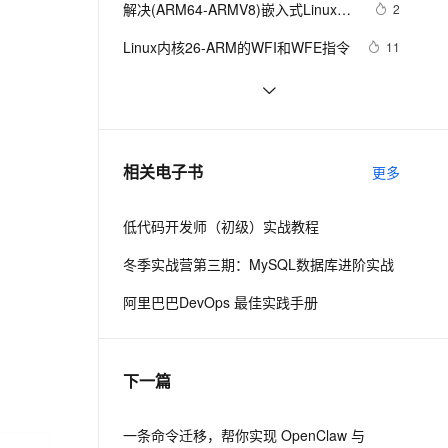
安全
解决(ARM64-ARMV8)嵌入式Linux系
我要投诉
e-1.1-I2V
Cosyvoice-V3-Flash
2
PolarDB
上云场景组合购
Milvus 弹性伸缩功能新增节
伴
统下X264编码提示：libx264 ：use 
漫剧创作，剧本、分镜、视频高效生成
100%兼容MySQL、PostgreSQL，兼容Oracle，支持集中和分布式
覆盖90%+业务场景，专享组合折扣价
点支持范围
畅自然，细节丰富
高表现力语音合成大模型，语音克隆听感自然
VPN
Linux内核26-ARM的WFI和WFE指令
11
cpu capability none！
ernetes 版 ACK
云聚AI 严选权益
AI 原生数据库服务发布
SSL 证书
ARM硬件问题
4
2V
Fun-ASR
，一键激活高效办公新体验
理容器应用的 K8s 服务
精选AI产品，从模型到应用全链提效
Agent 数据网关
文戏情感细腻自然，动作戏激烈拳拳到肉，实现更强表演能力
支持中英文自由切换，具备更强的噪声鲁棒性
堡垒机
ARM架构使用yum源安装Postgresql
10
AI 用量加速计划
云原生数据库 PolarDB
数据库
防火墙
、识别商机，让客服更高效、服务更出色。
ARM6818开发板画任意矩形，圆形，
新老同享，达量后返
Agentic Database 发布
6
相关电子书
更多
三角形，五角星，6818开发板画太
主机安全
应用
极，画五星红旗（含码源与思路）
低代码开发师（初级）实战教程
千问办公
NEW
AI 应用及服务市场
的智能体编程平台
一站式AI生产力平台
冬季实战营第三期：MySQL数据库进阶实战
AI 应用
伶鹊
阿里巴巴DevOps 最佳实践手册
企业级人与Agent协作平台，接入和调度多个数字员工
智能客服平台，对话机器人、对话分析、智能外呼
大模型
大模型服务平台百炼 - 全妙
自然语言处理
下一篇
应用创作平台
多模态内容创作工具，已接入 DeepSeek
数据标注
机器学习
一条命令迁移，帮你实现 OpenClaw 与