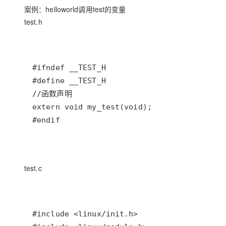
案例：helloworld调用test的变量
test.h
#endif
test.c