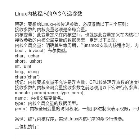
存储
天池大赛
Qwen3.7-Plus
云解析DNS
解决方案免费试用 新老
电子合同
最高领取价值200元试用
能看、能想、能动手的多模
安全
网络与CDN
Linux内核程序的命令传递参数
AI 算法大赛
畅捷通
大数据开发治理平台 Data
AI 产品 免费试用
明确：要想给Linux内核传递参数，必须遵循以下三个原则：
网络
安全
云开发大赛
Qwen3-VL-Plus
Tableau 订阅
接收参数的内核变量必须是全局变量。
1亿+ 大模型 tokens 和 
内核变量：此变量定义在内核空间，也就是此变量定义在内核程序内，也
可观测
入门学习赛
中间件
AI空中课堂在线直播课
接收参数的内核全局变量的数据类型一定是以下类型：
云防火墙
140+云产品 免费试用
内核全局变量：明确其生命周期，当insmod安装内核程序时，
上云与迁云
云原生的云上边界网络安全
产品新客免费试用，最长1
bool 、invbool：布尔类型。
数据库
char、uchar
生态解决方案
大模型服务
short、ushort
企业出海
大模型ACA认证体验
大数据计算
int、uint
助力企业全员 AI 认知与能
行业生态解决方案
long、ulong
千问AI平台-Token Plan
政企业务
媒体服务
charp(char*)
开发者生态解决方案
切记：内核要求变量不允许是浮点数，CPU核处理浮点数的速
接收参数的内核全局变量接收参数之前必须用以下宏进行传参声
企业服务与云通信
千问AI平台-模型体验
module_param(name, type, perm);
AI 开发和 AI 应用解决
name：内核全局变量名。
在线体验全尺寸、多种模态
域名与网站
type：内核全局变量的数据类型。
perm：内核全局变量的访问权限，一般用8进制来表示权限，
Happy 系列大模型
终端用户计算
案例：编写内核程序，实现Linux内核程序的命令行传参。
上位机执行：
Serverless
开发工具