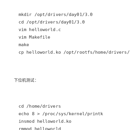
大模型解决方案
迁移与运维管理
快速部署 Dify，高效搭建 
专有云
10 分钟在聊天系统中增加
cp helloworld.ko /opt/rootfs/home/drivers/
下位机测试：
rmmod helloworld