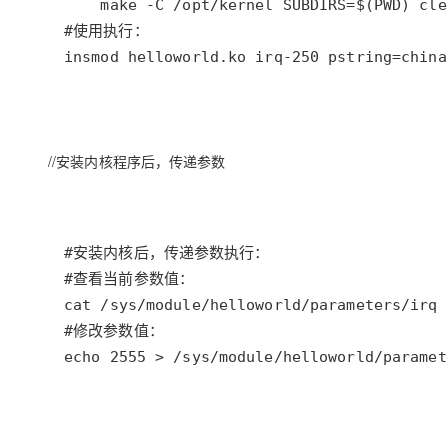
insmod helloworld.ko irq-250 pstring=china
//安装内核程序后，传递参数
echo 2555 > /sys/module/helloworld/paramet