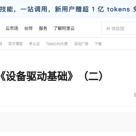
云市场
伙伴
服务
了解阿里云
践
官方博客
考认证
TIANCHI大赛
活动广场
下载
AI 特惠
数据与 API
成为产品伙伴
企业增值服务
最佳实践
价格计算器
AI 场景体
基础软件
产品伙伴合
阿里云认证
市场活动
配置报价
大模型
自助选配和估算价格
新方式
睿译宝，AI翻译排版一步到位
智启 AI 普惠权益
产品生态集成认证中心
企业支持计划
云上春晚
域名与网站
千问官方 MaaS 平台，为开发者和 Agent 而生，新用户赠送 1 亿 + tokens 额度
Qwen Aud
AI Coding
阿里云Maa
2026 阿里云
云服务器 E
为企业打
数据集
Windows
大模型认证
模型
NEW
NEW
《设备驱动基础》（二）
交付可用成果
值低价云产品抢先购
上传文档即自动完成翻译和格式还原
至高享 1亿+免费 tokens，加速 Al 应用落地
提供智能易用的域名与建站服务
智能编程，一键
安全可靠、
产品生态伙伴
专家技术服务
云上奥运之旅
弹性计算合作
阿里云中企出
手机三要素
宝塔 Linux
全部认证
价格优势
有专属领域专家
GLM-5.2：长任务时代开源旗舰模型
阿里云 OPC 创新助力计划
千问大模型
即刻拥有 DeepS
AI 电商营销
对象存储 O
大模型
产品生态伙伴工作台
企业增值服务台
云栖战略参考
云存储合作计
云栖大会
身份实名认证
CentOS
训练营
推动算力普惠，释放技术红利
最高返9万
多领域专家智能体,一键组建 AI 虚拟交付团队
快速构建应用程序和网站，即刻迈出上云第一步
至高百万元 Token 补贴，加速一人公司成长
多元化、高性能、安全可靠的大模型服务
真正可用的 1M 上下文,一次完成代码全链路开发
轻松解锁专属 Dee
从图文生成到
云上的中国
数据库合作计
活动全景
短信
Docker
图片和
站式影视创作平台
Hermes Agent，打造自进化智能体
Token Plan 模型订阅计划
数字证书管理服务（原SSL证书）
5 分钟轻松部署
AI 广告创作
无影云电脑
企业成长
NEW
信息公告
看见新力量
云网络合作计
OCR 文字识别
JAVA
证享300元代金券
可视化编排打通从文字构思到成片全链路闭环
全托管，含MySQL、PostgreSQL、SQL Server、MariaDB多引擎
自主进化，持久记忆，越用越聪明
Qwen3.8-Max 首发尝鲜，限时加量 10 倍，夜间低至2折
实现全站HTTPS，呈现可信的WEB访问
图文、视频一
随时随地安
魔搭 Mode
Kimi-K3
HappyHors
NEW
loud
服务实践
官网公告
金融模力时刻
Salesforce O
版
发票查验
全能环境
Claude Code + GStack 打造工程团队
千问办公，限时限量积分加倍
Qoder
低代码高效构
AI 建站
短信服务
型
NEW
作计划
Kimi 最新旗舰模型，长程编程与推理利器
让文字生成流
计划
创新中心
魔搭 ModelSc
健康状态
理服务
让AI从“聊天伙伴”进化为能干活的“数字员工”
安装技能 GStack，拥有专属 AI 工程团队
你的AI工作搭子，覆盖日常办公高频场景
面向真实软件的智能体编程平台
0 代码专业建
客户案例
天气预报查询
操作系统
态合作计划