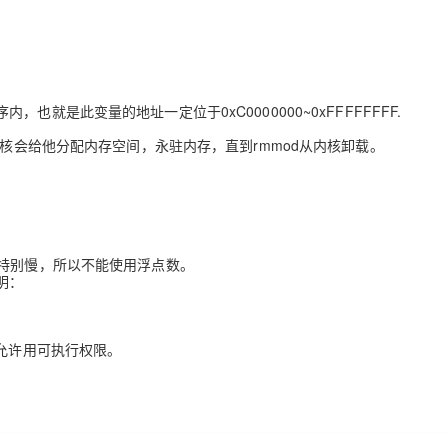
Deepseek-v4-pro
HappyHors
同享
万小智 AI 建站低至 15元/月
Qoder CN
AI 短剧/漫剧
云原生数据库 
快递物流查询
WordPress
成为服务伙
高校合作
点，立即开启云上创新
覆盖公网/内网、递归/权威、移动APP等全场景解析服务
送.CN域名，送备案服务码
基于千问大模型等，支持代码智能生成、研发智能问答
AI助力短剧
态智能体模型
旗舰 MoE 大模型，百万上下文与顶尖推理能力
图生视频，流
Ubuntu
服务生态伙伴
云工开物
企业应用
Works
Night Plan 支持 Qwen 3.8-Max
云原生大数据计算服务 MaxCompute
AI 办公
容器服务 Kub
NEW
GLM-5.2
Wan2.7-T
Red Hat
30+ 款产品免费体验
Data Agent 驱动的一站式 Data+AI 开发治理平台
夜间 5 折，Qwen/Meoo/TokenPlan 客户专享
面向分析的企业级SaaS模式云数据仓库
AI智能应用
提供一站式管
科研合作
就是此变量的地址一定位于0xC0000000~0xFFFFFFFF.
视觉 Coding、空间感知、多模态思考等全面升级
1M上下文，专为长程任务能力而生
ERP
堂（旗舰版）
SUSE
智能客服
内核会给他分配内存空间，永驻内存，直到rmmod从内核卸载。
CRM
防护产品
2个月
自动承接线索
建站小程序
OA 办公系统
AI 应用构建
大模型原生
力提升
财税管理
模板建站
Qoder
大模型服务平台百炼-应用模版
HOT
NEW
面向真实软件
个人版上线、团队版降价；千问3.8-Max首发发尝鲜
丰富多元化的应用模版和解决方案
400电话
定制建站
度特别慢，所以不能使用浮点数。
明：
万有无界
大模型服务平台百炼-智能体
方案
广告营销
模板小程序
的模型效果
灵活可视化地构建企业级 Agent
定制小程序
不允许用可执行权限。
秒悟
人工智能平台 PAI
APP 开发
云端极速 AI 
新一代 AI 视频生成模型，深度适配广告营销等场景
AI Native 的算法工程平台，一站式完成建模、训练、推理服务部署
建站系统