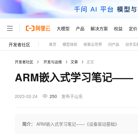
大模型
产品
解决方案
权益
定价
开发者社区
首页
模型体验
探索云世界
问产品
动手实
大模型
产品
解决方案
权益
定价
云市场
伙伴
服务
了解阿里云
精选产品
精选解决方案
普惠上云
产品定价
精选商城
成为销售伙伴
售前咨询
为什么选择阿里云
千问AI平台
开发者社区
开发与运维
文章
正文
了解云产品的定价详情
大模型服务平台百炼
千问办公，解锁你的工作
普惠上云 官方力荐
分销伙伴
在线服务
网站建设
什么是云计算
大
ARM嵌入式学习笔记——
大模型服务与应用平台
企业级Agent产品，直接
云服务器38元/年起，超
咨询伙伴
多端小程序
技术领先
云上成本管理
售后服务
轻量应用服务器
Agency Agents：拥
官方推荐返现计划
大模型
精选产品
精选解决方案
Salesforce 国际版订阅
稳定可靠
管理和优化成本
推荐新用户得奖励，单订单
销售伙伴合作计划
2023-02-24
250
发布于山东
自助服务
友盟天域
安全合规
人工智能与机器学习
AI
文本生成
云数据库 RDS
HappyHorse 打造一
云工开物
无影生态合作计划
在线服务
观测云
分析师报告
高校专属算力普惠，学生认
计算
互联网应用开发
Qwen3.8-Max
HOT
Salesforce On Alibaba C
工单服务
Tuya 物联网平台阿里云
研究报告与白皮书
人工智能平台 PAI
快速拥有专属 OpenClaw
简介：
ARM嵌入式学习笔记——《设备驱动基础》
大模
Consulting Partner 合
大数据
容器
智能体时代全能旗舰模型
免费试用
短信专区
一站式AI开发、训练和推
蓝凌 OA
AI 大模型销售与服务生
现代化应用