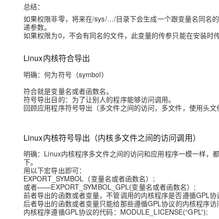
总结：
如果权限非零，将来在/sys/…/目录下会生成一个跟变量名
递参数。
如果权限为0，不会有同名的文件，此变量的传参只能在安装时
Linux内核符合导出
明确：何为符号（symbol）
符合就是变量名或者函数名。
符号导出目的：为了让别人的程序能够访问调用。
回顾应用程序符号导出（多文件之间的访问，多文件，使用头文
Linux内核符号导出（内核多文件之间的访问调用）
明确：Linux内核程序多文件之间的访问和应用程序一模一样
下。
用以下宏导出即可：
EXPORT_SYMBOL（变量名或者函数名）;
或者——EXPORT_SYMBOL_GPL(变量名或者函数名）;
前者导出的函数或者变量，不管调用的内核程序是否遵循GPL协
后者导出的函数或者变量只能给那些遵循GPL协议的内核程序访
内核程序遵循GPL协议的代码：MODULE_LICENSE(“GPL”);