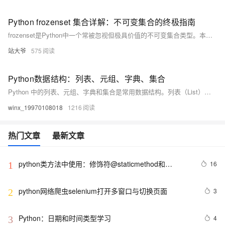
Python frozenset 集合详解：不可变集合的终极指南
frozenset是Python中一个常被忽视但极具价值的不可变集合类型。本文深入解析其本质、操作方法与应用场景，揭示其通过不可变性带来的安全性与性能优势。从底层实现到实战案例，涵盖字典键使用、缓存优化及类型注解等高级场景。同时对比性能数据，提供最佳实践指南，并展望Python 3.11+中的优化。掌握frozenset，可为代码带来更强健性与效率，适合多种特定需求场景。
站大爷
575
Python数据结构：列表、元组、字典、集合
Python 中的列表、元组、字典和集合是常用数据结构。列表（List）是有序可变集合，支持增删改查操作；元组（Tuple）与列表类似但不可变，适合存储固定数据；字典（Dictionary）以键值对形式存储，无序可变，便于快速查找和修改；集合（Set）为无序不重复集合，支持高效集合运算如并集、交集等。根据需求选择合适的数据结构，可提升代码效率与可读性。
winx_19970108018
1216
热门文章
最新文章
python类方法中使用：修饰符@staticmethod和
16
1
@classmethod的作用与区别，还有装饰器@property的
使用
python网络爬虫selenium打开多窗口与切换页面
3
2
Python：日期和时间类型学习
4
3