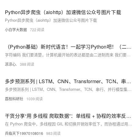
Python异步爬虫（aiohttp）加速微信公众号图片下载
Python异步爬虫（aiohttp）加速微信公众号图片下载
小白学大数据
722
（Python基础）新时代语言！一起学习Python吧！（二）：字符编码由来；Python字符串、字符串格式化；list集合和tuple元组区别
字符编码 我们要清楚，计算机最开始的表达都是由二进制而来 我们要想通过二进制来表示我们熟知的字符看看以下的变化 例如： 1 的二进制编码为 0000 0001 我们通过A这个字符，让其在计算机内部存储（现如今，A 字符在地址通常表示为65） 现在拿A举例： 在计算机内部 A字符，它本身表示为 65这个数，在计算机底层会转为二进制码 也意味着A字符在底层表示为 1000001 通过这样的字符表示进行转换，逐步发展为拥有127个字符的编码存储到计算机中，这个编码表也被称为ASCII编码。 但随时代变迁，ASCII编码逐渐暴露短板，全球有上百种语言，光是ASCII编码并不能够满足需求
凉凉心.
388
多步预测系列 | LSTM、CNN、Transformer、TCN、串行、并行模型集合研究（Python代码实现）
多步预测系列 | LSTM、CNN、Transformer、TCN、串行、并行模型集合研究（Python代码实现）
荔枝科研社
1039
干货分享“用 多线程 爬取数据”：单线程 + 协程的效率反超 3 倍，这才是 Python 异步的正确打开方式
在 Python 爬虫中，多线程因 GIL 和切换开销效率低下，而协程通过用户态调度实现高并发，大幅提升爬取效率。本文详解协程原理、实战对比多线程性能，并提供最佳实践，助你掌握异步爬虫核心技术。
兵临天下19970108016
983