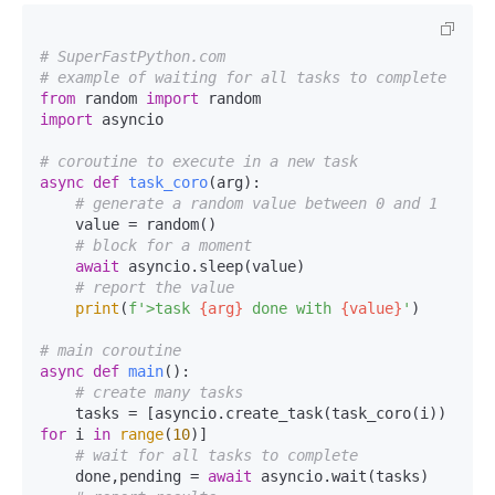
# SuperFastPython.com
# example of waiting for all tasks to complete
from
 random 
import
import
 asyncio

# coroutine to execute in a new task
async
def
task_coro
(
arg
):

# generate a random value between 0 and 1
    value = random()

# block for a moment
await
 asyncio.sleep(value)

# report the value
print
(
f'>task 
{arg}
 done with 
{value}
'
)

# main coroutine
async
def
main
():

# create many tasks
    tasks = [asyncio.create_task(task_coro(i)) 
for
 i 
in
range
(
10
)]

# wait for all tasks to complete
    done,pending = 
await
 asyncio.wait(tasks)
