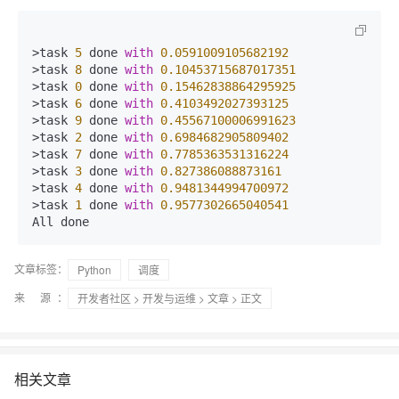
>task 
5
 done 
with
0.0591009105682192
>task 
8
 done 
with
0.10453715687017351
>task 
0
 done 
with
0.15462838864295925
>task 
6
 done 
with
0.4103492027393125
>task 
9
 done 
with
0.45567100006991623
>task 
2
 done 
with
0.6984682905809402
>task 
7
 done 
with
0.7785363531316224
>task 
3
 done 
with
0.827386088873161
>task 
4
 done 
with
0.9481344994700972
>task 
1
 done 
with
0.9577302665040541
All done
文章标签：
Python
调度
来 源：
开发者社区
>
开发与运维
>
文章
> 正文
相关文章