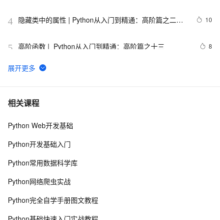
隐藏类中的属性 | Python从入门到精通：高阶篇之二十
10
4
七
高阶函数 |  Python从入门到精通：高阶篇之十三
8
5
【笔记】Python简明教程
665
6
用 Python 实现你的量化交易策略
12
7
相关课程
Python Web开发基础
python_list
669
8
Python开发基础入门
python——多重继承
677
9
Python常用数据科学库
python中时间日期格式化符号
442
10
Python网络爬虫实战
Python完全自学手册图文教程
Python基础快速入门实战教程