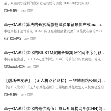
基于双层共识控制的直流微电网优化调度（Matlab代码实现）
荔枝科研社
254
基于GA遗传算法的悬索桥静载试验车辆最优布载matlab仿真
本程序基于遗传算法（GA）实现悬索桥静载试验车辆最优布载的MATLAB仿真（2022A版）。目标是自动化确定车辆位置，使加载效率ηq满足0.95≤ηq≤1.05且尽量接近1，同时减少车辆数量与布载时间。核心原理通过优化模型平衡最小车辆使用与ηq接近1的目标，并考虑桥梁载荷、车辆间距等约束条件。测试结果展示布载方案的有效性，适用于悬索桥承载能力评估及性能检测场景。
软件算法开发
306
基于GA遗传优化的BiLSTM双向长短期记忆网络序列预测算法matlab仿真,对比BiLSTM和LSTM
本内容包含基于BiLSTM与遗传算法（GA）的算法介绍及实现。算法通过MATLAB2022a/2024b运行，核心为优化BiLSTM超参数（如学习率、神经元数量），提升预测性能。LSTM解决传统RNN梯度问题，捕捉长期依赖；BiLSTM双向处理序列，融合前文后文信息，适合全局信息任务。附完整代码（含注释）、操作视频及无水印运行效果预览，适用于股票预测等场景，精度优于单向LSTM。
简简单单做算法
389
【创新未发表】【无人机路径巡检】三维地图路径规划无人机路径巡检GWO孙发、IGWO、GA、PSO、NRBO五种智能算法对比版灰狼算法遗传研究（Matlab代码实现）
【创新未发表】【无人机路径巡检】三维地图路径规划无人机路径巡检GWO孙发、IGWO、GA、PSO、NRBO五种智能算法对比版灰狼算法遗传研究（Matlab代码实现）
荔枝科研社
545
基于GA遗传优化的最优阈值计算认知异构网络(CHN)能量检测算法matlab仿真