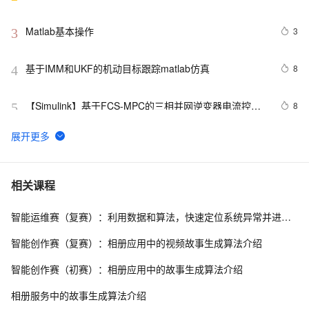
境以及Demo测试
Matlab基本操作
3
3
基于IMM和UKF的机动目标跟踪matlab仿真
8
4
【Simulink】基于FCS-MPC的三相并网逆变器电流控制
8
5
（Matlab Function）
运筹优化学习10：分支定界算法求解整数规划问题及其
10
6
Matlab实现（上）
【WSN通信】基于最佳簇半径的无线传感器网络分簇路
3
7
相关课程
由算法附matlab代码
智能运维赛（复赛）：利用数据和算法，快速定位系统异常并进行根因分析
3D-MIMO信道模型的MATLAB模拟与仿真
8
8
智能创作赛（复赛）：相册应用中的视频故事生成算法介绍
使用matlab深度学习工具箱实现CNN卷积神经网络训练
3
9
智能创作赛（初赛）：相册应用中的故事生成算法介绍
仿真
使用MATLAB连接USRP
5
10
相册服务中的故事生成算法介绍