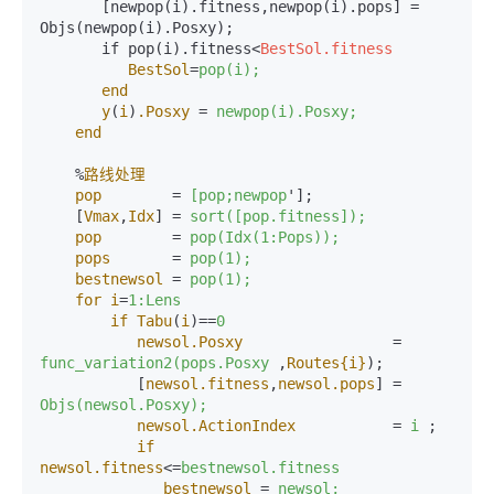
       [newpop(i).fitness,newpop(i).pops] = 
Objs(newpop(i).Posxy);

       if pop(i).fitness
<
BestSol.fitness
BestSol
=
pop(i);
end
y
(
i
)
.Posxy
 = 
newpop(i).Posxy;
end
    %
路线处理
pop
        = 
[pop;newpop
']; 

    [
Vmax
,
Idx
] = 
sort([pop.fitness]);
pop
        = 
pop(Idx(1:Pops));
pops
       = 
pop(1);
bestnewsol
 = 
pop(1);
for
i
=
1:Lens
if
Tabu
(
i
)==
0
newsol.Posxy
                 = 
func_variation2(pops.Posxy
 ,
Routes
{i}
);

           [
newsol.fitness
,
newsol.pops
] = 
Objs(newsol.Posxy);
newsol.ActionIndex
           = 
i
 ;

if
newsol.fitness
<=
bestnewsol.fitness
bestnewsol
 = 
newsol;