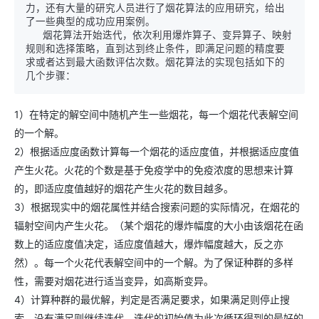
力，还有大量的研究人员进行了烟花算法的应用研究，给出
了一些典型的成功应用案例。

   烟花算法开始迭代，依次利用爆炸算子、变异算子、映射
规则和选择策略，直到达到终止条件，即满足问题的精度要
求或者达到最大函数评估次数。烟花算法的实现包括如下的
几个步骤：
1）在特定的解空间中随机产生一些烟花，每一个烟花代表解空间
的一个解。
2）根据适应度函数计算每一个烟花的适应度值，并根据适应度值
产生火花。火花的个数是基于免疫学中的免疫浓度的思想来计算
的，即适应度值越好的烟花产生火花的数目越多。
3）根据现实中的烟花属性并结合搜索问题的实际情况，在烟花的
辐射空间内产生火花。（某个烟花的爆炸幅度的大小由该烟花在函
数上的适应度值决定，适应度值越大，爆炸幅度越大，反之亦
然）。每一个火花代表解空间中的一个解。为了保证种群的多样
性，需要对烟花进行适当变异，如高斯变异。
4）计算种群的最优解，判定是否满足要求，如果满足则停止搜
索，没有满足则继续迭代。迭代的初始值为此次循环得到的最好的