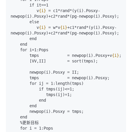
        if it==1

           v
{i}
 = c1*rand*(y(i).Posxy-
newpop(i).Posxy)+c2*rand*(pg-newpop(i).Posxy); 

        else

           v
{i}
 = w*v
{i}
+c1*rand*(y(i).Posxy-
newpop(i).Posxy)+c2*rand*(pg-newpop(i).Posxy);    

        end

    end

    for i=1:Pops

        tmps            = newpop(i).Posxy+v
{i}
;

        [VV,II]         = sort(tmps);

        newpop(i).Posxy = II;

        tmps            = newpop(i).Posxy;

        for ij = 1:length(tmps)

            if tmps(ij)<=1;

               tmps(ij)=1; 

            end

        end

        newpop(i).Posxy = tmps;

    end

    %更新目标

    for i = 1:Pops
