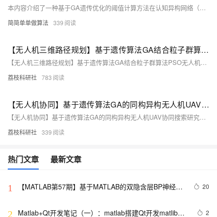
本内容介绍了一种基于GA遗传优化的阈值计算方法在认知异构网络（CHN）中的应用。通过Matlab2022a实现算法，完整代码含中文注释与操作视频。能量检测算法用于感知主用户信号，其性能依赖检测阈值。传统固定阈值方法易受噪声影响，而GA算法通过模拟生物进化，在复杂环境中自动优化阈值，提高频谱感知准确性，增强CHN的通信效率与资源利用率。预览效果无水印，核心程序部分展示，适合研究频谱感知与优化算法的学者参考。
简简单单做算法
339
【无人机三维路径规划】基于遗传算法GA结合粒子群算法PSO无人机复杂环境避障三维路径规划（含GA和PSO对比）研究（Matlab代码代码实现）
【无人机三维路径规划】基于遗传算法GA结合粒子群算法PSO无人机复杂环境避障三维路径规划（含GA和PSO对比）研究（Matlab代码代码实现）
荔枝科研社
783
【无人机协同】基于遗传算法GA的同构异构无人机UAV协同搜索研究（Matlab代码实现）
【无人机协同】基于遗传算法GA的同构异构无人机UAV协同搜索研究（Matlab代码实现）
荔枝科研社
339
热门文章
最新文章
【MATLAB第57期】基于MATLAB的双隐含层BP神经网
20
1
络回归预测模型（无工具箱版本及工具箱版本对比）
Matlab+Qt开发笔记（一）：matlab搭建Qt开发matlib环
2
2