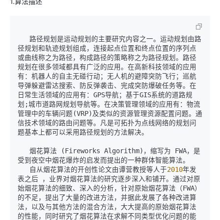
1.算法描述
   路径规划是运动规划的主要研究内容之一。运动规划由路
径规划和轨迹规划组成，连接起点位置和终点位置的序列点
或曲线称之为路径，构成路径的策略称之为路径规划。路径
规划在很多领域都具有广泛的应用。在高新科技领域的应用
有：机器人的自主无碰行动；无人机的避障突防飞行；巡航
导弹躲避雷达搜索、防反弹袭击、完成突防爆破任务等。在
日常生活领域的应用有：GPS导航；基于GIS系统的道路规
划;城市道路网规划导航等。在决策管理领域的应用有：物流
管理中的车辆问题(VRP)及类似的资源管理资源配置问题。通
信技术领域的路由问题等。凡是可拓扑为点线网络的规划问
题基本上都可以采用路径规划的方法解决。

   烟花算法 (Fireworks Algorithm)，缩写为 FWA，是
受到夜空中烟花爆炸的启发而提出的一种群体智能算法。

   自从烟花算法的开创性论文由谭营教授等人于
2010
年发
表之后 ，业界对烟花算法的研究逐步深入和铺开。通过对原
始烟花算法的细致、深入的分析，针对原始烟花算法（FWA）
的不足，提出了大量的改进方法，并据此发展了各种改进算
法，以及与其他方法的混合方法，大大提高的原始烟花算法
的性能，同时研究了烟花算法在求解不同类型优化问题的能