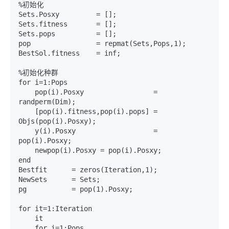
%初始化

Sets.Posxy         = [];

Sets.fitness       = [];

Sets.pops          = [];

pop                = repmat(Sets,Pops,1);

BestSol.fitness    = inf;

%初始化种群

for i=1:Pops

    pop(i).Posxy                 = 
randperm(Dim);

    [pop(i).fitness,pop(i).pops] = 
Objs(pop(i).Posxy);

    y(i).Posxy                   = 
pop(i).Posxy;

    newpop(i).Posxy = pop(i).Posxy;

end

Bestfit      = zeros(Iteration,1);

NewSets      = Sets;

pg           = pop(1).Posxy;

for it=1:Iteration

    it

    for i=1:Pops
