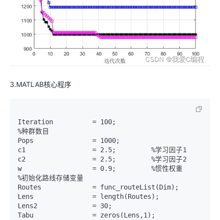
3.MATLAB核心程序
Iteration          = 100;     

%种群数目

Pops               = 1000;  

c1                 = 2.5;         %学习因子1

c2                 = 2.5;         %学习因子2

w                  = 0.9;         %惯性权重

%初始化路线存储变量

Routes             = func_routeList(Dim);     

Lens               = length(Routes);        

Lens2              = 30;

Tabu               = zeros(Lens,1);
