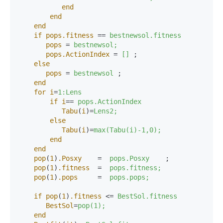
end
end
end
if
pops.fitness
 == 
bestnewsol.fitness
pops
 = 
bestnewsol;
pops.ActionIndex
 = 
[]
 ;

else
pops
 = 
bestnewsol
 ;

end
for
i
=
1:Lens
if
i
== 
pops.ActionIndex
Tabu
(
i
)=
Lens2;
else
Tabu
(
i
)=
max(Tabu(i)-1,0);
end
end
pop
(
1
)
.Posxy
    =  
pops.Posxy
    ;

pop
(
1
)
.fitness
  =  
pops.fitness;
pop
(
1
)
.pops
     =  
pops.pops;
if
pop
(
1
)
.fitness
 <= 
BestSol.fitness
BestSol
=
pop(1);
end