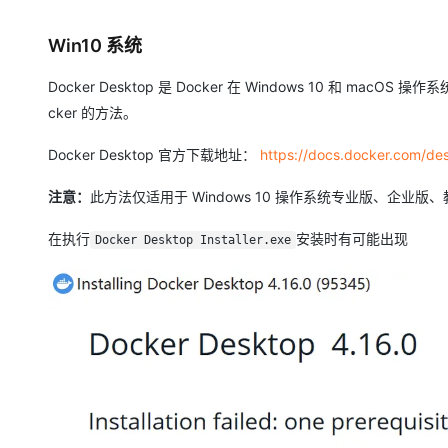
存储
天池大赛
Qwen3.7-Plus
云解析DNS
解决方案免费试用 新老
电子合同
最高领取价值200元试用
能看、能想、能动手的多模
安全
网络与CDN
Win10 系统
AI 算法大赛
畅捷通
大数据开发治理平台 Data
AI 产品 免费试用
网络
安全
云开发大赛
Qwen3-VL-Plus
Docker Desktop 是 Docker 在 Windows 10 和 
Tableau 订阅
1亿+ 大模型 tokens 和 
cker 的方法。
可观测
入门学习赛
中间件
AI空中课堂在线直播课
云防火墙
140+云产品 免费试用
Docker Desktop 官方下载地址：
https://docs.docker.com/desk
上云与迁云
云原生的云上边界网络安全
产品新客免费试用，最长1
数据库
生态解决方案
大模型服务
注意：
企业出海
此方法仅适用于 Windows 10 操作系统专业版、企业
大模型ACA认证体验
大数据计算
助力企业全员 AI 认知与能
行业生态解决方案
千问AI平台-Token Plan
政企业务
在执行
安装时有可能出现
Docker Desktop Installer.exe
媒体服务
开发者生态解决方案
企业服务与云通信
千问AI平台-模型体验
AI 开发和 AI 应用解决
在线体验全尺寸、多种模态
域名与网站
Happy 系列大模型
终端用户计算
Serverless
开发工具