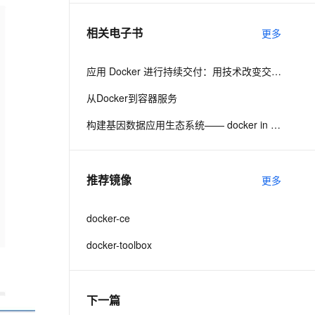
相关电子书
更多
息提取
与 AI 智能体进行实时音视频通话
从文本、图片、视频中提取结构化的属性信息
构建支持视频理解的 AI 音视频实时通话应用
应用 Docker 进行持续交付：用技术改变交付路程
t.diy 一步搞定创意建站
构建大模型应用的安全防护体系
从Docker到容器服务
通过自然语言交互简化开发流程,全栈开发支持
通过阿里云安全产品对 AI 应用进行安全防护
构建基因数据应用生态系统—— docker in Bio/informatics
推荐镜像
更多
docker-ce
docker-toolbox
下一篇