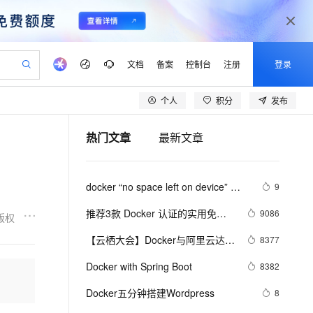
文档
备案
控制台
注册
登录
个人
积分
发布
验
作计划
器
AI 活动
专业服务
服务伙伴合作计划
开发者社区
加入我们
产品动态
服务平台百炼
阿里云 OPC 创新助力计划
热门文章
最新文章
一站式生成采购清单，支持单品或批量购买
io：打造专属 AI 语音助手
S产品伙伴计划（繁花）
峰会
CS
造的大模型服务与应用开发平台
一句话生成原生可编辑精美 PPT 文稿
AI 生产力先锋
Al MaaS 服务伙伴赋能合作
域名
博文
Careers
至高可申请百万元
Qwen3.8-Max 模型上线
开启高性价比 AI 编程新体验
弹性可伸缩的云计算服务
Qwen-Audio-3.0-Realtime 端到端实时语音角色扮演
输入一句话想法, 轻松生成专业的 PPT
先锋实践拓展 AI 生产力的边界
Token 补贴，五大权
计划
海大会
伙伴信用分合作计划
商标
问答
社会招聘
docker “no space left on device” 解
9
益加速 OPC 成功
eek-V4-Pro
SS
一键部署幻兽帕鲁游戏服务器
飞天发布时刻
HOT
Open Search 向量检索版支
划
备案
电子书
校园招聘
决方案
pSeek-V4-Pro
视频创作，一键激活电商全链路生产力
稳定、安全、高性价比、高性能的云存储服务
一键购买专属联机服务器，轻松开启游戏
所见，即是所愿
持视频检索 Pipeline 功能
更多支持
推荐3款 Docker 认证的实用免费
9086
版权
划
公司注册
镜像站
视频生成
语音识别与合成
插件，帮助您快速构建云原生应用
专属 QwenPaw
漫剧工坊：一站式动画创作平台
AI 实训营
HOT
应用身份服务 (IDaaS)
【云栖大会】Docker与阿里云达成
8377
合作伙伴培训与认证
程序！
划
上云迁移
站生成，高效打造优质广告素材
全接入的云上超级电脑
从聊天伙伴进化为能主动干活的本地数字员工
快速生产连贯的高质量长漫剧
从基础到进阶，Agent 创客手把手教你
OpenClaw 管理能力上线
战略合作 为企业级客户提供容器
lScope
我要反馈
e-1.1-T2V
Qwen3-TTS-Flash
Docker with Spring Boot
8382
查询合作伙伴
服务
n Alibaba Cloud ISV 合作
代维服务
建企业门户网站
10 分钟搭建微信、支付宝小程序
MaxCompute MaxFrame 提
畅细腻的高质量视频
离线语音合成大模型，多语言方言自适应，低延迟高稳定
创新加速
Docker五分钟搭建Wordpress
ope
登录合作伙伴管理后台
8
我要建议
站，无忧落地极速上线
以可视化方式快速构建移动和 PC 门户网站
国内短信简单易用，安全可靠，秒级触达，全球覆盖200+国家和地区。
高效部署网站，快速应用到小程序
供自动弹性内存功能