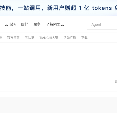
云市场
伙伴
服务
了解阿里云
践
官方博客
考认证
TIANCHI大赛
活动广场
下载
AI 特惠
数据与 API
成为产品伙伴
企业增值服务
最佳实践
价格计算器
AI 场景体
基础软件
产品伙伴合
阿里云认证
市场活动
配置报价
大模型
自助选配和估算价格
新方式
睿译宝，AI翻译排版一步到位
智启 AI 普惠权益
产品生态集成认证中心
企业支持计划
云上春晚
域名与网站
千问官方 MaaS 平台，为开发者和 Agent 而生，新用户赠送 1 亿 + tokens 额度
Qwen Aud
AI Coding
阿里云Maa
2026 阿里云
云服务器 E
为企业打
数据集
Windows
大模型认证
模型
NEW
NEW
交付可用成果
值低价云产品抢先购
上传文档即自动完成翻译和格式还原
至高享 1亿+免费 tokens，加速 Al 应用落地
提供智能易用的域名与建站服务
智能编程，一键
安全可靠、
产品生态伙伴
专家技术服务
云上奥运之旅
弹性计算合作
阿里云中企出
手机三要素
宝塔 Linux
全部认证
价格优势
有专属领域专家
GLM-5.2：长任务时代开源旗舰模型
阿里云 OPC 创新助力计划
千问大模型
即刻拥有 DeepS
AI 电商营销
对象存储 O
大模型
产品生态伙伴工作台
企业增值服务台
云栖战略参考
云存储合作计
云栖大会
身份实名认证
CentOS
训练营
推动算力普惠，释放技术红利
最高返9万
多领域专家智能体,一键组建 AI 虚拟交付团队
快速构建应用程序和网站，即刻迈出上云第一步
至高百万元 Token 补贴，加速一人公司成长
多元化、高性能、安全可靠的大模型服务
真正可用的 1M 上下文,一次完成代码全链路开发
轻松解锁专属 Dee
从图文生成到
云上的中国
数据库合作计
活动全景
短信
Docker
图片和
站式影视创作平台
Hermes Agent，打造自进化智能体
Token Plan 模型订阅计划
数字证书管理服务（原SSL证书）
5 分钟轻松部署
AI 广告创作
无影云电脑
企业成长
NEW
信息公告
看见新力量
云网络合作计
OCR 文字识别
JAVA
证享300元代金券
可视化编排打通从文字构思到成片全链路闭环
全托管，含MySQL、PostgreSQL、SQL Server、MariaDB多引擎
自主进化，持久记忆，越用越聪明
Qwen3.8-Max 首发尝鲜，限时加量 10 倍，夜间低至2折
实现全站HTTPS，呈现可信的WEB访问
图文、视频一
随时随地安
魔搭 Mode
Kimi-K3
HappyHors
NEW
loud
服务实践
官网公告
金融模力时刻
Salesforce O
版
发票查验
全能环境
Claude Code + GStack 打造工程团队
千问办公，限时限量积分加倍
Qoder
低代码高效构
AI 建站
短信服务
型
NEW
作计划
Kimi 最新旗舰模型，长程编程与推理利器
让文字生成流
计划
创新中心
魔搭 ModelSc
健康状态
理服务
让AI从“聊天伙伴”进化为能干活的“数字员工”
安装技能 GStack，拥有专属 AI 工程团队
你的AI工作搭子，覆盖日常办公高频场景
面向真实软件的智能体编程平台
0 代码专业建
客户案例
天气预报查询
操作系统
态合作计划