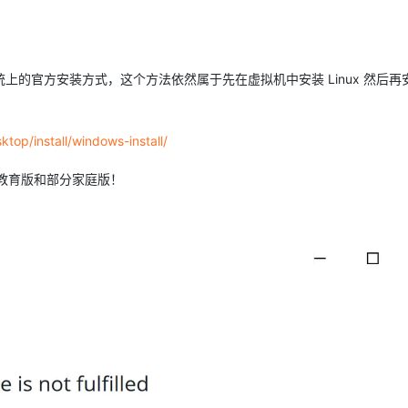
Deepseek-v4-pro
HappyHors
同享
万小智 AI 建站低至 15元/月
Qoder CN
AI 短剧/漫剧
云原生数据库 
快递物流查询
WordPress
成为服务伙
高校合作
点，立即开启云上创新
覆盖公网/内网、递归/权威、移动APP等全场景解析服务
送.CN域名，送备案服务码
基于千问大模型等，支持代码智能生成、研发智能问答
AI助力短剧
态智能体模型
旗舰 MoE 大模型，百万上下文与顶尖推理能力
图生视频，流
Ubuntu
服务生态伙伴
云工开物
企业应用
Works
Night Plan 支持 Qwen 3.8-Max
云原生大数据计算服务 MaxCompute
AI 办公
容器服务 Kub
NEW
GLM-5.2
Wan2.7-T
macOS 操作系统上的官方安装方式，这个方法依然属于先在虚拟机中安装 Linux 然后再
Red Hat
30+ 款产品免费体验
Data Agent 驱动的一站式 Data+AI 开发治理平台
夜间 5 折，Qwen/Meoo/TokenPlan 客户专享
面向分析的企业级SaaS模式云数据仓库
AI智能应用
提供一站式管
科研合作
视觉 Coding、空间感知、多模态思考等全面升级
1M上下文，专为长程任务能力而生
ERP
堂（旗舰版）
SUSE
智能客服
CRM
top/install/windows-install/
防护产品
2个月
自动承接线索
建站小程序
OA 办公系统
AI 应用构建
大模型原生
版、教育版和部分家庭版！
力提升
财税管理
模板建站
Qoder
大模型服务平台百炼-应用模版
HOT
NEW
面向真实软件
个人版上线、团队版降价；千问3.8-Max首发发尝鲜
丰富多元化的应用模版和解决方案
400电话
定制建站
万有无界
大模型服务平台百炼-智能体
方案
广告营销
模板小程序
的模型效果
灵活可视化地构建企业级 Agent
定制小程序
秒悟
人工智能平台 PAI
APP 开发
云端极速 AI 
新一代 AI 视频生成模型，深度适配广告营销等场景
AI Native 的算法工程平台，一站式完成建模、训练、推理服务部署
建站系统