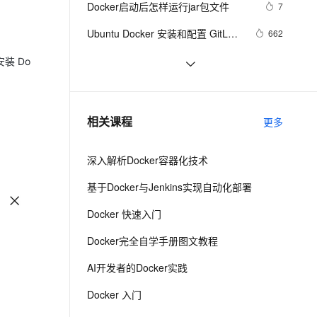
安全
Docker启动后怎样运行jar包文件
我要投诉
e-1.1-I2V
Cosyvoice-V3-Flash
7
PolarDB
上云场景组合购
Milvus 弹性伸缩功能新增节
伴
漫剧创作，剧本、分镜、视频高效生成
100%兼容MySQL、PostgreSQL，兼容Oracle，支持集中和分布式
覆盖90%+业务场景，专享组合折扣价
点支持范围
畅自然，细节丰富
高表现力语音合成大模型，语音克隆听感自然
VPN
Ubuntu Docker 安装和配置 GitLab 
662
CI 持续集成
ernetes 版 ACK
云聚AI 严选权益
AI 原生数据库服务发布
SSL 证书
『Docker』在Docker快速部署.NET 
5
2V
Fun-ASR
安装 Do
，一键激活高效办公新体验
理容器应用的 K8s 服务
精选AI产品，从模型到应用全链提效
Agent 数据网关
Core项目
文戏情感细腻自然，动作戏激烈拳拳到肉，实现更强表演能力
支持中英文自由切换，具备更强的噪声鲁棒性
堡垒机
Docker 启动命令里  --cgroupns host  
10
AI 用量加速计划
云原生数据库 PolarDB
是什么作用？
防火墙
、识别商机，让客服更高效、服务更出色。
Docker详解（十五）——Docker静态
新老同享，达量后返
Agentic Database 发布
1
相关课程
更多
IP地址配置
主机安全
应用
深入解析Docker容器化技术
千问办公
NEW
AI 应用及服务市场
的智能体编程平台
一站式AI生产力平台
基于Docker与Jenkins实现自动化部署
AI 应用
伶鹊
Docker 快速入门
企业级人与Agent协作平台，接入和调度多个数字员工
智能客服平台，对话机器人、对话分析、智能外呼
大模型
Docker完全自学手册图文教程
大模型服务平台百炼 - 全妙
自然语言处理
AI开发者的Docker实践
应用创作平台
多模态内容创作工具，已接入 DeepSeek
数据标注
Docker 入门
机器学习