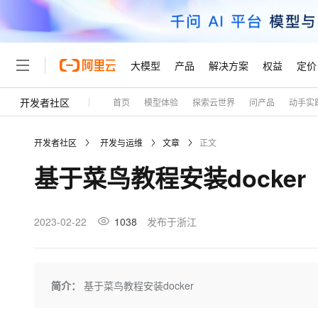
大模型
产品
解决方案
权益
定价
开发者社区
首页
模型体验
探索云世界
问产品
动手实
大模型
产品
解决方案
权益
定价
云市场
伙伴
服务
了解阿里云
精选产品
精选解决方案
普惠上云
产品定价
精选商城
成为销售伙伴
售前咨询
为什么选择阿里云
千问AI平台
开发者社区
开发与运维
文章
正文
了解云产品的定价详情
大模型服务平台百炼
千问办公，解锁你的工作
普惠上云 官方力荐
分销伙伴
在线服务
网站建设
什么是云计算
大
基于菜鸟教程安装docker
大模型服务与应用平台
企业级Agent产品，直接
云服务器38元/年起，超
咨询伙伴
多端小程序
技术领先
云上成本管理
售后服务
轻量应用服务器
Agency Agents：拥
官方推荐返现计划
大模型
精选产品
精选解决方案
Salesforce 国际版订阅
稳定可靠
管理和优化成本
推荐新用户得奖励，单订单
销售伙伴合作计划
2023-02-22
1038
发布于浙江
自助服务
友盟天域
安全合规
人工智能与机器学习
AI
文本生成
云数据库 RDS
HappyHorse 打造一
云工开物
无影生态合作计划
在线服务
观测云
分析师报告
高校专属算力普惠，学生认
计算
互联网应用开发
Qwen3.8-Max
HOT
Salesforce On Alibaba C
工单服务
Tuya 物联网平台阿里云
研究报告与白皮书
人工智能平台 PAI
快速拥有专属 OpenClaw
简介：
基于菜鸟教程安装docker
大模
Consulting Partner 合
大数据
容器
智能体时代全能旗舰模型
免费试用
短信专区
一站式AI开发、训练和推
蓝凌 OA
AI 大模型销售与服务生
现代化应用