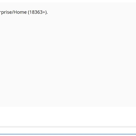
AI 应用
10分钟微调：让0.6B模型媲美235B模
多模态数据信
型
依托云原生高可用架构,实现Dify私有化部署
用1%尺寸在特定领域达到大模型90%以上效果
一个 AI 助手
超强辅助，Bol
即刻拥有 DeepSeek-R1 满血版
在企业官网、通讯软件中为客户提供 AI 客服
多种方案随心选，轻松解锁专属 DeepSeek