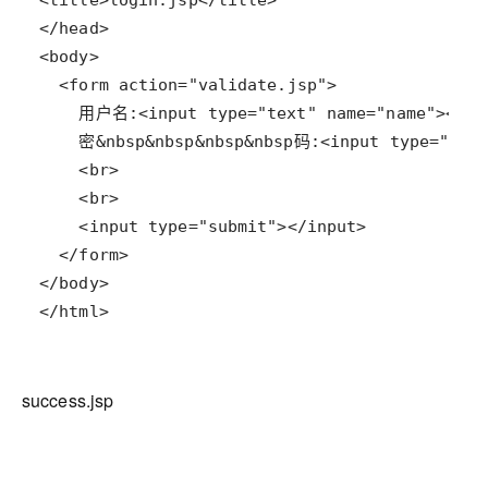
</html>
success.jsp