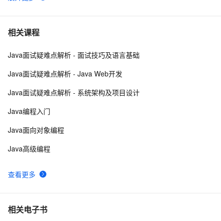
【沉淀】从网络中间件到搜索，从移动开发到分布式
25703
6
计算平台，阿里高级专家李睿博谈自己的折腾路
Kafka、RabbitMQ、RocketMQ消息中间件的对比
21893
7
相关课程
—— 消息发送性能
Java面试疑难点解析 - 面试技巧及语言基础
开发者说：Sentinel 流控功能在 
20896
8
SpringMVC/SpringBoot 上的实践
Java面试疑难点解析 - Java Web开发
业界主流MQ对比
20307
9
Java面试疑难点解析 - 系统架构及项目设计
Kafka、RabbitMQ、RocketMQ 消息中间件的对比 | 
20041
10
Java编程入门
消息发送性能篇
Java面向对象编程
Java高级编程
查看更多
相关电子书