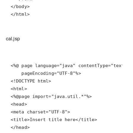
</html>
cal.jsp