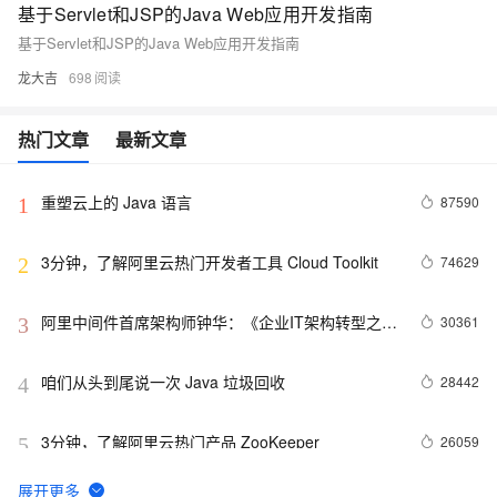
基于Servlet和JSP的Java Web应用开发指南
基于Servlet和JSP的Java Web应用开发指南
龙大吉
698
热门文章
最新文章
重塑云上的 Java 语言
87590
1
3分钟，了解阿里云热门开发者工具 Cloud Toolkit
74629
2
阿里中间件首席架构师钟华：《企业IT架构转型之
30361
3
道：阿里巴巴中台战略思想与架构实战》新书出版
（含试读PDF）！
咱们从头到尾说一次 Java 垃圾回收
28442
4
3分钟，了解阿里云热门产品 ZooKeeper
26059
5