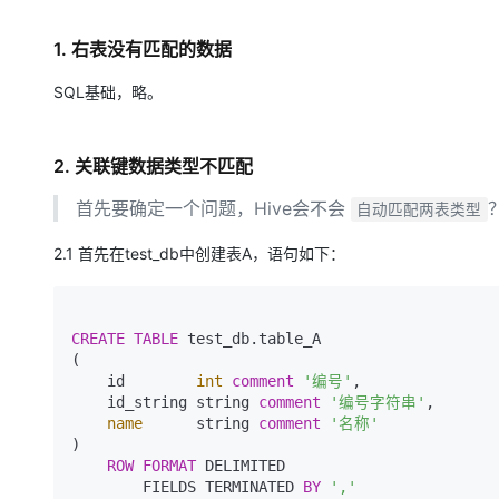
大模型解决方案
迁移与运维管理
1. 右表没有匹配的数据
快速部署 Dify，高效搭建 
专有云
SQL基础，略。
10 分钟在聊天系统中增加
2. 关联键数据类型不匹配
首先要确定一个问题，Hive会不会
自动匹配两表类型
2.1 首先在test_db中创建表A，语句如下：
CREATE
TABLE
 test_db.table_A

(

    id        
int
comment
'编号'
,

    id_string string 
comment
'编号字符串'
,

name
      string 
comment
'名称'
)

ROW
FORMAT
 DELIMITED

        FIELDS TERMINATED 
BY
','