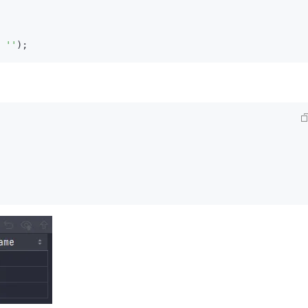
= 
''
);