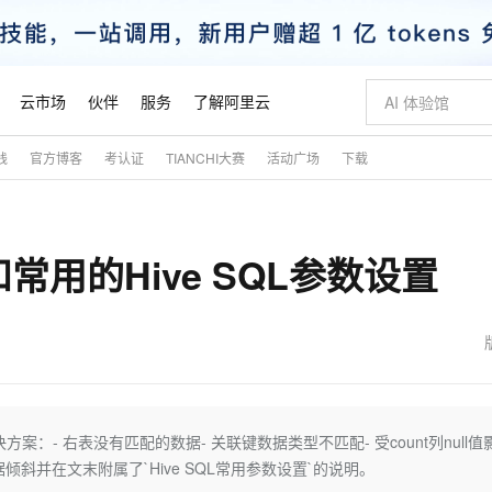
云市场
伙伴
服务
了解阿里云
践
官方博客
考认证
TIANCHI大赛
活动广场
下载
AI 特惠
数据与 API
成为产品伙伴
企业增值服务
最佳实践
价格计算器
AI 场景体
基础软件
产品伙伴合
阿里云认证
市场活动
配置报价
大模型
自助选配和估算价格
新方式
睿译宝，AI翻译排版一步到位
智启 AI 普惠权益
产品生态集成认证中心
企业支持计划
云上春晚
域名与网站
千问官方 MaaS 平台，为开发者和 Agent 而生，新用户赠送 1 亿 + tokens 额度
Qwen Aud
AI Coding
阿里云Maa
2026 阿里云
云服务器 E
为企业打
数据集
Windows
大模型认证
模型
NEW
NEW
常用的Hive SQL参数设置
交付可用成果
值低价云产品抢先购
上传文档即自动完成翻译和格式还原
至高享 1亿+免费 tokens，加速 Al 应用落地
提供智能易用的域名与建站服务
智能编程，一键
安全可靠、
产品生态伙伴
专家技术服务
云上奥运之旅
弹性计算合作
阿里云中企出
手机三要素
宝塔 Linux
全部认证
价格优势
有专属领域专家
GLM-5.2：长任务时代开源旗舰模型
阿里云 OPC 创新助力计划
千问大模型
即刻拥有 DeepS
AI 电商营销
对象存储 O
大模型
产品生态伙伴工作台
企业增值服务台
云栖战略参考
云存储合作计
云栖大会
身份实名认证
CentOS
训练营
推动算力普惠，释放技术红利
最高返9万
多领域专家智能体,一键组建 AI 虚拟交付团队
快速构建应用程序和网站，即刻迈出上云第一步
至高百万元 Token 补贴，加速一人公司成长
多元化、高性能、安全可靠的大模型服务
真正可用的 1M 上下文,一次完成代码全链路开发
轻松解锁专属 Dee
从图文生成到
云上的中国
数据库合作计
活动全景
短信
Docker
图片和
站式影视创作平台
Hermes Agent，打造自进化智能体
Token Plan 模型订阅计划
数字证书管理服务（原SSL证书）
5 分钟轻松部署
AI 广告创作
无影云电脑
企业成长
NEW
信息公告
看见新力量
云网络合作计
OCR 文字识别
JAVA
证享300元代金券
可视化编排打通从文字构思到成片全链路闭环
全托管，含MySQL、PostgreSQL、SQL Server、MariaDB多引擎
自主进化，持久记忆，越用越聪明
Qwen3.8-Max 首发尝鲜，限时加量 10 倍，夜间低至2折
实现全站HTTPS，呈现可信的WEB访问
图文、视频一
随时随地安
魔搭 Mode
Kimi-K3
HappyHors
NEW
loud
服务实践
官网公告
金融模力时刻
Salesforce O
版
发票查验
全能环境
Claude Code + GStack 打造工程团队
千问办公，限时限量积分加倍
Qoder
低代码高效构
AI 建站
短信服务
- 右表没有匹配的数据- 关联键数据类型不匹配- 受count列null值
型
NEW
作计划
Kimi 最新旗舰模型，长程编程与推理利器
让文字生成流
计划
创新中心
魔搭 ModelSc
健康状态
理服务
让AI从“聊天伙伴”进化为能干活的“数字员工”
安装技能 GStack，拥有专属 AI 工程团队
你的AI工作搭子，覆盖日常办公高频场景
面向真实软件的智能体编程平台
0 代码专业建
据倾斜并在文末附属了`Hive SQL常用参数设置`的说明。
客户案例
天气预报查询
操作系统
态合作计划