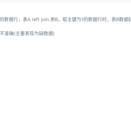
Deepseek-v4-pro
HappyHors
同享
万小智 AI 建站低至 15元/月
Qoder CN
AI 短剧/漫剧
云原生数据库 
快递物流查询
WordPress
成为服务伙
高校合作
点，立即开启云上创新
覆盖公网/内网、递归/权威、移动APP等全场景解析服务
送.CN域名，送备案服务码
基于千问大模型等，支持代码智能生成、研发智能问答
AI助力短剧
态智能体模型
旗舰 MoE 大模型，百万上下文与顶尖推理能力
图生视频，流
Ubuntu
服务生态伙伴
据行，表A left join 表B，取主键为1的数据行时，表B数据
云工开物
企业应用
Works
Night Plan 支持 Qwen 3.8-Max
云原生大数据计算服务 MaxCompute
AI 办公
容器服务 Kub
NEW
GLM-5.2
Wan2.7-T
Red Hat
30+ 款产品免费体验
Data Agent 驱动的一站式 Data+AI 开发治理平台
夜间 5 折，Qwen/Meoo/TokenPlan 客户专享
面向分析的企业级SaaS模式云数据仓库
AI智能应用
提供一站式管
科研合作
行数不准确(主要表现为缺数据)
视觉 Coding、空间感知、多模态思考等全面升级
1M上下文，专为长程任务能力而生
ERP
堂（旗舰版）
SUSE
智能客服
CRM
防护产品
2个月
自动承接线索
建站小程序
OA 办公系统
AI 应用构建
大模型原生
力提升
财税管理
模板建站
Qoder
大模型服务平台百炼-应用模版
HOT
NEW
面向真实软件
个人版上线、团队版降价；千问3.8-Max首发发尝鲜
丰富多元化的应用模版和解决方案
400电话
定制建站
万有无界
大模型服务平台百炼-智能体
方案
广告营销
模板小程序
的模型效果
灵活可视化地构建企业级 Agent
定制小程序
秒悟
人工智能平台 PAI
APP 开发
云端极速 AI 
新一代 AI 视频生成模型，深度适配广告营销等场景
AI Native 的算法工程平台，一站式完成建模、训练、推理服务部署
建站系统