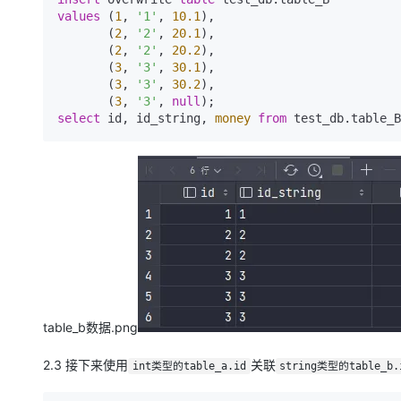
values
 (
1
, 
'1'
, 
10.1
),

       (
2
, 
'2'
, 
20.1
),

       (
2
, 
'2'
, 
20.2
),

       (
3
, 
'3'
, 
30.1
),

       (
3
, 
'3'
, 
30.2
),

       (
3
, 
'3'
, 
null
select
 id, id_string, 
money
from
 test_db.table_B
table_b数据.png
2.3 接下来使用
关联
int类型的table_a.id
string类型的table_b.