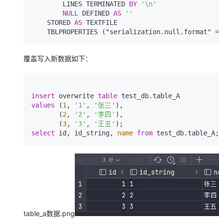
        LINES TERMINATED 
BY
'\n'
NULL
 DEFINED 
AS
''
    STORED 
AS
 TEXTFILE

    TBLPROPERTIES ("serialization.null.format" 
覆盖写入新数据如下：
insert
 overwrite 
table
values
 (
1
, 
'1'
, 
'张三'
),

       (
2
, 
'2'
, 
'李四'
),

       (
3
, 
'3'
, 
'王五'
select
 id, id_string, 
name
from
 test_db.table_A;
table_a数据.png