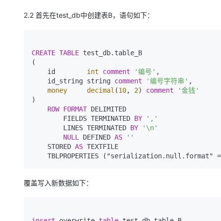
2.2 首先在test_db中创建表B，语句如下：
CREATE
TABLE
 test_db.table_B

(

    id        
int
comment
'编号'
,

    id_string string 
comment
'编号字符串'
,

money
decimal
(
10
, 
2
) 
comment
'金钱'
)

ROW
FORMAT
 DELIMITED

        FIELDS TERMINATED 
BY
','
        LINES TERMINATED 
BY
'\n'
NULL
 DEFINED 
AS
''
    STORED 
AS
 TEXTFILE

    TBLPROPERTIES ("serialization.null.format" 
覆盖写入新数据如下：
insert
 overwrite 
table