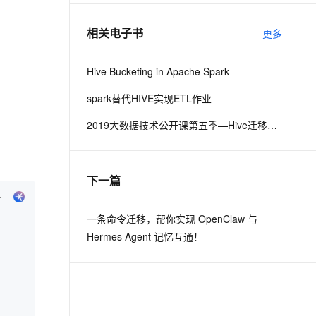
相关电子书
更多
息提取
与 AI 智能体进行实时音视频通话
从文本、图片、视频中提取结构化的属性信息
构建支持视频理解的 AI 音视频实时通话应用
Hive Bucketing in Apache Spark
t.diy 一步搞定创意建站
构建大模型应用的安全防护体系
spark替代HIVE实现ETL作业
通过自然语言交互简化开发流程,全栈开发支持
通过阿里云安全产品对 AI 应用进行安全防护
2019大数据技术公开课第五季—Hive迁移到MaxCompute最佳实践
下一篇
一条命令迁移，帮你实现 OpenClaw 与
Hermes Agent 记忆互通！