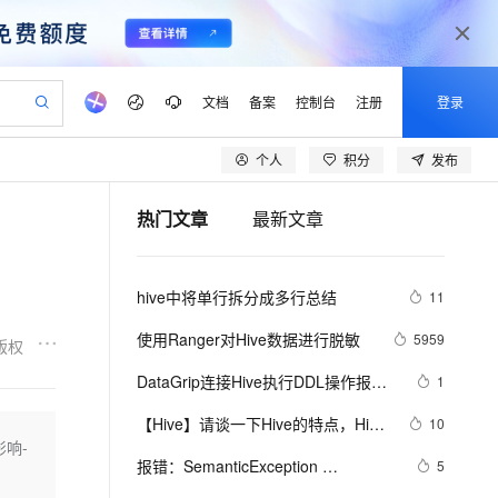
文档
备案
控制台
注册
登录
个人
积分
发布
验
作计划
器
AI 活动
专业服务
服务伙伴合作计划
开发者社区
加入我们
产品动态
服务平台百炼
阿里云 OPC 创新助力计划
热门文章
最新文章
一站式生成采购清单，支持单品或批量购买
io：打造专属 AI 语音助手
S产品伙伴计划（繁花）
峰会
CS
造的大模型服务与应用开发平台
一句话生成原生可编辑精美 PPT 文稿
AI 生产力先锋
Al MaaS 服务伙伴赋能合作
域名
博文
Careers
至高可申请百万元
Qwen3.8-Max 模型上线
开启高性价比 AI 编程新体验
弹性可伸缩的云计算服务
Qwen-Audio-3.0-Realtime 端到端实时语音角色扮演
输入一句话想法, 轻松生成专业的 PPT
先锋实践拓展 AI 生产力的边界
Token 补贴，五大权
计划
海大会
伙伴信用分合作计划
商标
问答
社会招聘
hive中将单行拆分成多行总结
11
益加速 OPC 成功
eek-V4-Pro
SS
一键部署幻兽帕鲁游戏服务器
飞天发布时刻
HOT
Open Search 向量检索版支
划
备案
电子书
校园招聘
pSeek-V4-Pro
视频创作，一键激活电商全链路生产力
稳定、安全、高性价比、高性能的云存储服务
一键购买专属联机服务器，轻松开启游戏
所见，即是所愿
持视频检索 Pipeline 功能
更多支持
使用Ranger对Hive数据进行脱敏
5959
版权
划
公司注册
镜像站
视频生成
语音识别与合成
专属 QwenPaw
漫剧工坊：一站式动画创作平台
AI 实训营
HOT
应用身份服务 (IDaaS)
DataGrip连接Hive执行DDL操作报
1
合作伙伴培训与认证
划
上云迁移
站生成，高效打造优质广告素材
全接入的云上超级电脑
从聊天伙伴进化为能主动干活的本地数字员工
快速生产连贯的高质量长漫剧
从基础到进阶，Agent 创客手把手教你
OpenClaw 管理能力上线
错：「FAILED: ParseException line 
lScope
我要反馈
e-1.1-T2V
Qwen3-TTS-Flash
【Hive】请谈一下Hive的特点，Hive
10
查询合作伙伴
1:5 cannot recognize input near 
n Alibaba Cloud ISV 合作
代维服务
建企业门户网站
10 分钟搭建微信、支付宝小程序
影响-
MaxCompute MaxFrame 提
和RDBMS有什么异同？
畅细腻的高质量视频
离线语音合成大模型，多语言方言自适应，低延迟高稳定
'show' 'indexes' 'on' in ddl 
创新加速
报错：SemanticException 
ope
登录合作伙伴管理后台
5
我要建议
站，无忧落地极速上线
以可视化方式快速构建移动和 PC 门户网站
国内短信简单易用，安全可靠，秒级触达，全球覆盖200+国家和地区。
高效部署网站，快速应用到小程序
供自动弹性内存功能
statement」
org.apache.hadoop.hive.ql.metadata.HiveException