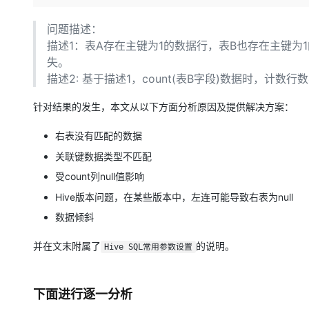
存储
天池大赛
Qwen3.7-Plus
云解析DNS
解决方案免费试用 新老
电子合同
最高领取价值200元试用
能看、能想、能动手的多模
安全
网络与CDN
问题描述：
AI 算法大赛
畅捷通
描述1：表A存在主键为1的数据行，表B也存在主键为1的数
大数据开发治理平台 Data
AI 产品 免费试用
网络
安全
云开发大赛
Qwen3-VL-Plus
失。
Tableau 订阅
1亿+ 大模型 tokens 和 
描述2: 基于描述1，count(表B字段)数据时，计数
可观测
入门学习赛
中间件
AI空中课堂在线直播课
云防火墙
140+云产品 免费试用
针对结果的发生，本文从以下方面分析原因及提供解决方案：
上云与迁云
云原生的云上边界网络安全
产品新客免费试用，最长1
数据库
生态解决方案
大模型服务
企业出海
右表没有匹配的数据
大模型ACA认证体验
大数据计算
助力企业全员 AI 认知与能
行业生态解决方案
关联键数据类型不匹配
千问AI平台-Token Plan
政企业务
媒体服务
受count列null值影响
开发者生态解决方案
企业服务与云通信
Hive版本问题，在某些版本中，左连可能导致右表为null
千问AI平台-模型体验
AI 开发和 AI 应用解决
数据倾斜
在线体验全尺寸、多种模态
域名与网站
并在文末附属了
的说明。
Happy 系列大模型
Hive SQL常用参数设置
终端用户计算
Serverless
下面进行逐一分析
开发工具