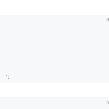
= 
''
);