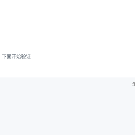
AI 应用
10分钟微调：让0.6B模型媲美235B模
多模态数据信
型
依托云原生高可用架构,实现Dify私有化部署
用1%尺寸在特定领域达到大模型90%以上效果
一个 AI 助手
超强辅助，Bol
即刻拥有 DeepSeek-R1 满血版
在企业官网、通讯软件中为客户提供 AI 客服
多种方案随心选，轻松解锁专属 DeepSeek
？下面开始验证