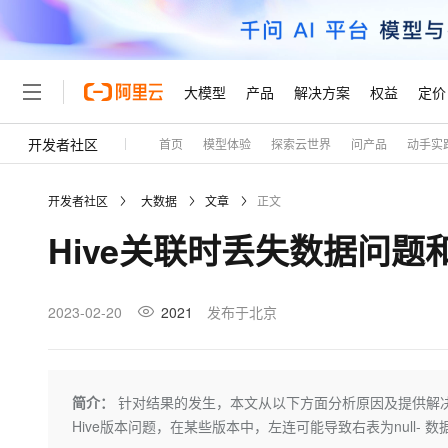
大模型
产品
解决方案
权益
定价
开发者社区
首页
模型体验
探索云世界
问产品
动手实
大模型
产品
解决方案
权益
定价
云市场
伙伴
服务
了解阿里云
精选产品
精选解决方案
普惠上云
产品定价
精选商城
成为销售伙伴
售前咨询
为什么选择阿里云
千问AI平台
开发者社区
大数据
文章
正文
了解云产品的定价详情
大模型服务平台百炼
千问办公，解锁你的工作
普惠上云 官方力荐
分销伙伴
在线服务
网站建设
什么是云计算
大
Hive关联时丢失数据问题和
大模型服务与应用平台
企业级Agent产品，直接
云服务器38元/年起，超
咨询伙伴
多端小程序
技术领先
云上成本管理
售后服务
轻量应用服务器
Agency Agents：拥
官方推荐返现计划
大模型
精选产品
精选解决方案
Salesforce 国际版订阅
稳定可靠
管理和优化成本
推荐新用户得奖励，单订单
销售伙伴合作计划
2023-02-20
2021
发布于北京
自助服务
友盟天域
安全合规
人工智能与机器学习
AI
文本生成
云数据库 RDS
HappyHorse 打造一
云工开物
无影生态合作计划
在线服务
观测云
分析师报告
高校专属算力普惠，学生认
计算
互联网应用开发
Qwen3.8-Max
HOT
Salesforce On Alibaba C
工单服务
Tuya 物联网平台阿里云
研究报告与白皮书
人工智能平台 PAI
快速拥有专属 OpenClaw
简介：
针对结果的发生，本文从以下方面分析原因及提供解决方案：
大模
Consulting Partner 合
大数据
容器
智能体时代全能旗舰模型
免费试用
短信专区
一站式AI开发、训练和推
Hive版本问题，在某些版本中，左连可能导致右表为null- 数
蓝凌 OA
AI 大模型销售与服务生
现代化应用