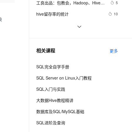
安全
工良出品：包教会，Hadoop、Hive 
我要投诉
e-1.1-I2V
Cosyvoice-V3-Flash
5
PolarDB
上云场景组合购
Milvus 弹性伸缩功能新增节
 java.lang.RuntimeException：Un
伴
搭建部署简易教程
漫剧创作，剧本、分镜、视频高效生成
100%兼容MySQL、PostgreSQL，兼容Oracle，支持集中和分布式
覆盖90%+业务场景，专享组合折扣价
点支持范围
畅自然，细节丰富
高表现力语音合成大模型，语音克隆听感自然
VPN
hive留存率的统计
10
缺
ernetes 版 ACK
云聚AI 严选权益
AI 原生数据库服务发布
SSL 证书
hive：条件查询、join关联查询、分组
7
2V
Fun-ASR
，一键激活高效办公新体验
理容器应用的 K8s 服务
精选AI产品，从模型到应用全链提效
Agent 数据网关
聚合、子查询
文戏情感细腻自然，动作戏激烈拳拳到肉，实现更强表演能力
支持中英文自由切换，具备更强的噪声鲁棒性
堡垒机
hive 小文件问题及解决方法【重要】
6
AI 用量加速计划
云原生数据库 PolarDB
防火墙
、识别商机，让客服更高效、服务更出色。
Hive 常用日期函数
新老同享，达量后返
Agentic Database 发布
12
相关课程
更多
主机安全
应用
SQL完全自学手册
千问办公
NEW
AI 应用及服务市场
的智能体编程平台
一站式AI生产力平台
SQL Server on Linux入门教程
AI 应用
伶鹊
SQL入门与实践
企业级人与Agent协作平台，接入和调度多个数字员工
智能客服平台，对话机器人、对话分析、智能外呼
大模型
大数据Hive教程精讲
大模型服务平台百炼 - 全妙
自然语言处理
数据库及SQL/MySQL基础
应用创作平台
多模态内容创作工具，已接入 DeepSeek
数据标注
SQL进阶及查询
机器学习