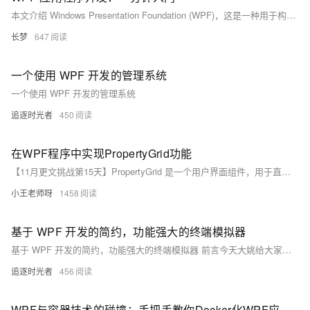
本文介绍 Windows Presentation Foundation (WPF)，这是一种用于构建高质量、可缩放的 Windows 桌面应用程序的框架，支持 XAML 语言，方便 UI 设计与逻辑分离。文章涵盖 WPF 基础概念、代码示例，并深入探讨常见问题及解决方案，包括数据绑定、控件样式与模板、布局管理等方面，帮助开发者高效掌握 WPF 开发技巧。
长梦
647
一个使用 WPF 开发的管理系统
一个使用 WPF 开发的管理系统
追逐时光者
450
在WPF程序中实现PropertyGrid功能
【11月更文挑战第15天】PropertyGrid 是一个用户界面组件，用于直观地查看和编辑对象属性。在 WPF 中可通过组合 Expander 和 DataGrid 实现基本功能，或使用第三方库 PropertyTools 获得更强大特性，包括属性验证和类型特定编辑器。
小王老师呀
1458
基于 WPF 开发的简约，功能强大的终端模拟器
基于 WPF 开发的简约，功能强大的终端模拟器 前言今天大姚给大家推荐一款基于 WPF 开发的简约，功能强大的终端模拟器：ModengTerm。项目介绍ModengTerm是一款基于 WPF 开发的简约，功能强大的终端模拟器，可以用来连接SSH服务器，串口，TCP服务器，Windows命令行等。项目功能支持与SSH服务器，串口，Windows命令行进行交互。可以保存会话信息，方便下次直接登录。支持将终端内容导出为txt和html格式。根据关键字/正则表达式进行历史记录的查找。同步输入功能、历史记录、度可定制化的颜色主题、实时记录日志功能等。项目源码运行设置ModengTerm为启动项目运行：
追逐时光者
456
WPF与容器技术的碰撞：手把手教你Docker化WPF应用，实现跨环境一致性的开发与部署