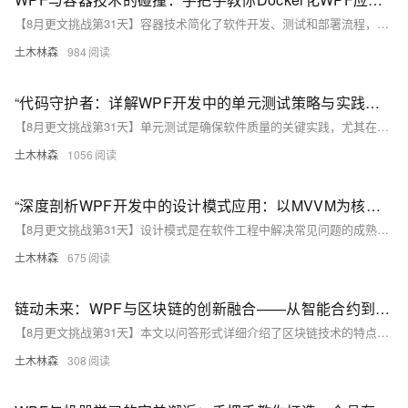
【8月更文挑战第31天】容器技术简化了软件开发、测试和部署流程，尤其对Windows Presentation Foundation（WPF）应用程序而言，利用Docker能显著提升其可移植性和可维护性。本文通过具体示例代码，详细介绍了如何将WPF应用Docker化的过程，包括创建Dockerfile及构建和运行Docker镜像的步骤。借助容器技术，WPF应用能在任何支持Docker的环境下一致运行，极大地提升了开发效率和部署灵活性。
土木林森
984
“代码守护者：详解WPF开发中的单元测试策略与实践——从选择测试框架到编写模拟对象，全方位保障你的应用程序质量”
【8月更文挑战第31天】单元测试是确保软件质量的关键实践，尤其在复杂的WPF应用中更为重要。通过为每个小模块编写独立测试用例，可以验证代码的功能正确性并在早期发现错误。本文将介绍如何在WPF项目中引入单元测试，并通过具体示例演示其实施过程。首先选择合适的测试框架如NUnit或xUnit.net，并利用Moq模拟框架隔离外部依赖。接着，通过一个简单的WPF应用程序示例，展示如何模拟`IUserRepository`接口并验证`MainViewModel`加载用户数据的正确性。这有助于确保代码质量和未来的重构与扩展。
土木林森
1056
“深度剖析WPF开发中的设计模式应用：以MVVM为核心，手把手教你重构代码结构，实现软件工程的最佳实践与高效协作”
【8月更文挑战第31天】设计模式是在软件工程中解决常见问题的成熟方案。在WPF开发中，合理应用如MVC、MVVM及工厂模式等能显著提升代码质量和可维护性。本文通过具体案例，详细解析了这些模式的实际应用，特别是MVVM模式如何通过分离UI逻辑与业务逻辑，实现视图与模型的松耦合，从而优化代码结构并提高开发效率。通过示例代码展示了从模型定义、视图模型管理到视图展示的全过程，帮助读者更好地理解并应用这些模式。
土木林森
675
链动未来：WPF与区块链的创新融合——从智能合约到去中心化应用，全方位解析开发安全可靠DApp的最佳路径
【8月更文挑战第31天】本文以问答形式详细介绍了区块链技术的特点及其在Windows Presentation Foundation（WPF）中的集成方法。通过示例代码展示了如何选择合适的区块链平台、创建智能合约，并在WPF应用中与其交互，实现安全可靠的消息存储和检索功能。希望这能为WPF开发者提供区块链技术应用的参考与灵感。
土木林森
308