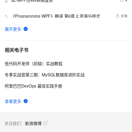
SL/WPF仿WIN8进度条
4
《Programming WPF》翻译 第6章 2.资源与样式
578
5
《Programming WPF》翻译 第9章 3.自定义功能
675
6
C# WPF获取任务栏时间区域的Rectangle
589
7
相关电子书
低代码开发师（初级）实战教程
WPF与容器技术的碰撞：手把手教你Docker化WPF应
4
8
用，实现跨环境一致性的开发与部署
冬季实战营第三期：MySQL数据库进阶实战
WPF中的命令（一）
519
9
阿里巴巴DevOps 最佳实践手册
《Programming WPF》翻译 第9章 6.我们进行到哪里
631
10
查看更多
了？
关注我们：
新浪微博