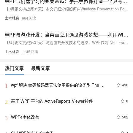
WPF与机器学习的完美邂逅：手把手教你打造一个具有智能推荐功能的现代桌面应用——从理论到实践的全方位指南，让你的应用瞬间变得高大上且智能无比
【8月更文挑战第31天】本文详细介绍如何在Windows Presentation Foundation（WPF）应用中集成机器学习功能，以开发具备智能化特性的桌面应用。通过使用Microsoft的ML.NET框架，本文演示了从安装NuGet包、准备数据集、训练推荐系统模型到最终将模型集成到WPF应用中的全过程。具体示例代码展示了如何基于用户行为数据训练模型，并实现实时推荐功能。这为WPF开发者提供了宝贵的实践指导。
土木林森
664
WPF与游戏开发：当桌面应用遇见游戏梦想——利用Windows Presentation Foundation打造属于你的2D游戏世界，从环境搭建到代码实践全面解析新兴开发路径
【8月更文挑战第31天】随着游戏开发技术的进步，WPF作为.NET Framework的一部分，凭借其图形渲染能力和灵活的UI设计，成为桌面游戏开发的新选择。本文通过技术综述和示例代码，介绍如何利用WPF进行游戏开发。首先确保安装最新版Visual Studio并创建WPF项目。接着，通过XAML设计游戏界面，并在C#中实现游戏逻辑，如玩家控制和障碍物碰撞检测。示例展示了创建基本2D游戏的过程，包括角色移动和碰撞处理。通过本文，WPF开发者可更好地理解并应用游戏开发技术，创造吸引人的桌面游戏。
土木林森
1145
热门文章
最新文章
wpf 解决 编码解码器无法使用提供的流类型 The 
496
1
codec cannot use the type of stream provided
基于 WPF 平台的 ActiveReports Viewer控件
8
2
WPF4字体改善
502
3
4