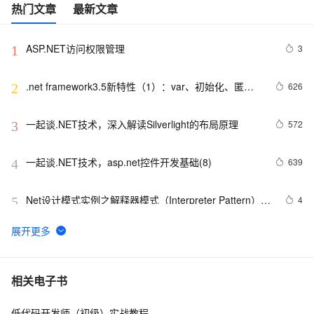
热门文章
最新文章
ASP.NET访问权限管理
3
1
.net framework3.5新特性（1）：var、初始化、匿名
626
2
类和扩展方法
一起谈.NET技术，深入解读Silverlight的布局原理
572
3
一起谈.NET技术，asp.net控件开发基础(8)
639
4
Net设计模式实例之解释器模式（Interpreter Pattern）
4
5
(1)
将 DataTable 或 String 数据转化为json(.NET)
4
6
.NET数据库编程求索之路--11.一些思考
5
7
相关电子书
低代码开发师（初级）实战教程
一起谈.NET技术，ASP.NET MVC验证框架中关于属性
577