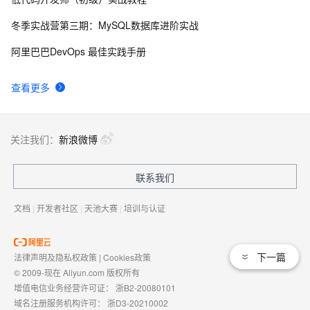
8
标记的通用扩展方法
冬季实战营第三期：MySQL数据库进阶实战
Net设计模式实例之适配器模式（Adapter Pattern）
612
9
阿里巴巴DevOps 最佳实践手册
[转载].NET开发常用的10条实用代码
560
10
查看更多
关注我们：
新浪微博
联系我们
文档
|
开发者社区
|
天池大赛
|
培训与认证
下一篇
法律声明及隐私权政策
|
Cookies政策
© 2009-现在 Aliyun.com 版权所有
增值电信业务经营许可证：
浙B2-20080101
域名注册服务机构许可：
浙D3-20210002