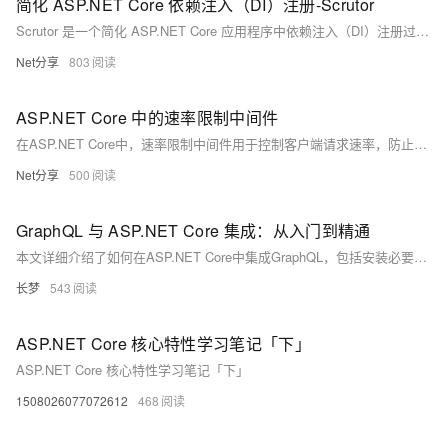
简化 ASP.NET Core 依赖注入（DI）注册-Scrutor
Scrutor 是一个简化 ASP.NET Core 应用程序中依赖注入（DI）注册过程的开源库，支持自动扫描和注册服务。通过简单的配置，开发者可以轻松地从指定程序集中筛选、注册服务，并设置其生命周期，同时支持服务装饰等高级功能。适用于大型项目，提高代码的可维护性和简洁性。仓库地址：&lt;https://github.com/khellang/Scrutor&gt;
Net分享
803
ASP.NET Core 中的速率限制中间件
在ASP.NET Core中，速率限制中间件用于控制客户端请求速率，防止服务器过载并提高安全性。通过`AddRateLimiter`注册服务，并配置不同策略如固定窗口、滑动窗口、令牌桶和并发限制。这些策略可在全局、控制器或动作级别应用，支持自定义响应处理。使用中间件`UseRateLimiter`启用限流功能，并可通过属性禁用特定控制器或动作的限流。这有助于有效保护API免受滥用和过载。 欢迎关注我的公众号：Net分享 （239字符）
Net分享
500
GraphQL 与 ASP.NET Core 集成：从入门到精通
本文详细介绍了如何在ASP.NET Core中集成GraphQL，包括安装必要的NuGet包、创建GraphQL Schema、配置GraphQL服务等步骤。同时，文章还探讨了常见问题及其解决方法，如处理复杂查询、错误处理、性能优化和实现认证授权等，旨在帮助开发者构建灵活且高效的API。
长梦
543
ASP.NET Core 核心特性学习笔记「下」
ASP.NET Core 核心特性学习笔记「下」
1508026077072612
468