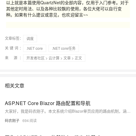
以上就是本篇使用
QuartzNet
的全部内容，仅用于入门参考。对于
其他定时用法、以及各种比较飘的使用，各位大佬可以自行变
种。如果有什么建议或意见，也欢迎留言~~
文章标签：
调度
关键词：
.NET core
.NET core任务
来 源：
开发者社区
>
云计算
>
文章
> 正文
相关文章
ASP.NET Core Blazor 路由配置和导航
大家好，我是码农刚子。本文系统介绍Blazor单页应用的路由机制，涵盖基础配置、路由参数、编程式导航及高级功能。通过@page指令定义路由，支持参数约束、可选参数与通配符捕获，结合NavigationManager实现页面跳转与参数传递，并演示用户管理、产品展示等典型场景，全面掌握Blazor路由从入门到实战的完整方案。
码农刚子
694