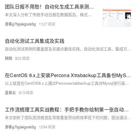
团队日报不用愁！自动化生成工具亲测：任务进度实时同步
本文深入分析了传统手动日报在数据孤岛、格式混乱和时效性差三大痛点，并探讨了自动化日报带来的效率提升、决策优化等四大核心价值。通过对板栗看板、SmartBrief、n8n 等六款主流工具的功能、适用场景及实战效果进行测评，为企业提供科学的选型建议与实施路径。
游客g7tyjakgxxk5g
1127
自动化测试工具集成及实践
自动化测试用例的覆盖度及关键点最佳实践、自动化测试工具、集成方法、自动化脚本编写等（兼容多语言（Java、Python、Go、C++、C#等）、多框架（Spring、React、Vue等））
顾翔
802
在CentOS 8.x上安装Percona Xtrabackup工具备份MySQL数据步骤。
以上就是在CentOS8.x上通过Perconaxtabbackup工具对Mysql进行高效率、高可靠性、无锁定影响地实现在线快速全量及增加式数据库资料保存与恢复流程。通过以上流程可以有效地将Mysql相关资料按需求完成定期或不定期地保存与灾难恢复需求。
蓝易云
813
工作流梳理工具实战教程：手把手教你绘制第一张自动化流程图
本文剖析了团队因流程混乱导致重复劳动和效率低下的问题，提出通过工作流梳理提升协作效率的解决方案。总结了流程梳理的六大核心需求，并深度测评了6款主流工具，国内有板栗看板那，国外有kiss flow结合团队规模与需求提供选型建议，助力企业高效落地流程优化。
游客g7tyjakgxxk5g
1294