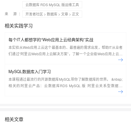
云数据库 RDS MySQL 版运维工具
来 源：
开发者社区
>
数据库
>
文章
> 正文
相关实践学习
每个IT人都想学的“Web应用上云经典架构”实战
本实验从Web应用上云这个最基本的、最普遍的需求出发，帮助IT从业者
们通过“阿里云Web应用上云解决方案”，了解一个企业级Web应用上云的
常见架构，了解如何构建一个高可用、可扩展的企业级应用架构。
MySQL数据库入门学习
本课程通过最流行的开源数据库MySQL带你了解数据库的世界。 &nbsp;
相关的阿里云产品：云数据库RDS MySQL 版 阿里云关系型数据库
RDS（Relational Database Service）是一种稳定可靠、可弹性伸缩的在
线数据库服务，提供容灾、备份、恢复、迁移等方面的全套解决方案，彻
底解决数据库运维的烦恼。 了解产品详
情:&nbsp;https://www.aliyun.com/product/rds/mysql&nbsp;
相关文章