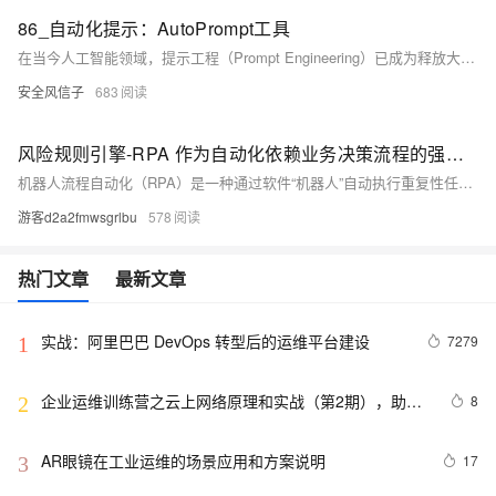
86_自动化提示：AutoPrompt工具
在当今人工智能领域，提示工程（Prompt Engineering）已成为释放大语言模型（LLM）潜能的关键技术。随着LLM规模和能力的不断增长，如何设计高效、精确的提示词成为研究和应用的焦点。然而，传统的手工提示工程面临着巨大挑战
安全风信子
683
风险规则引擎-RPA 作为自动化依赖业务决策流程的强大工具
机器人流程自动化（RPA）是一种通过软件“机器人”自动执行重复性任务的技术，能大幅提升工作效率。它适用于财务、电商等领域的标准化流程，如账单处理和退货管理。然而，RPA在复杂决策场景中存在局限，需结合决策模型（DMN）和业务规则管理系统（BRMS）实现流程与决策的协同自动化，从而增强灵活性与业务价值。
游客d2a2fmwsgrlbu
578
热门文章
最新文章
实战：阿里巴巴 DevOps 转型后的运维平台建设
7279
1
企业运维训练营之云上网络原理和实战（第2期），助力
8
2
从业者在云上网络技术浪潮中站稳脚跟！
AR眼镜在工业运维的场景应用和方案说明
17
3