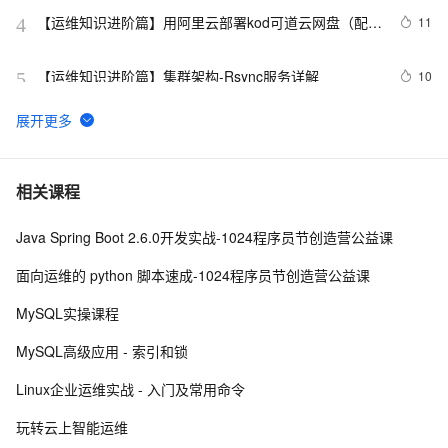
【运维知识进阶篇】用阿里云部署kod可道云网盘（配置
11
4
Redis+MySQL+NAS+OSS）（二）
【运维知识进阶篇】集群架构-Rsync服务详解
10
5
技术应用：Nginx运维优化最佳实践（二）
14
6
20170705L07-09-03老男孩linux运维实战培训-Sersync
6
7
相关课程
实时同步软件实战应用指南-2
Java Spring Boot 2.6.0开发实战-1024程序员节创造营公益课
精彩演绎shell脚本  | 《运维周刊》（02期）
408
8
面向运维的 python 脚本速成-1024程序员节创造营公益课
安全运维：入侵检测与防御实战指南
10
9
MySQL实操课程
《Spring Boot开发:从0到1》第10章 Spring Boot应用部
3
10
MySQL高级应用 - 索引和锁
署运维
Linux企业运维实战 - 入门及常用命令
玩转云上智能运维