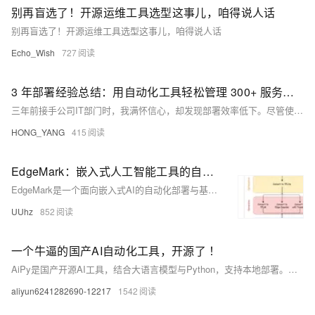
别再盲选了！开源运维工具选型这事儿，咱得说人话
别再盲选了！开源运维工具选型这事儿，咱得说人话
Echo_Wish
727
3 年部署经验总结：用自动化工具轻松管理 300+ 服务器开源软件
三年前接手公司IT部门时，我满怀信心，却发现部署效率低下。尽管使用了GitLab、Jenkins、Zabbix等100+开源工具，部署仍耗时费力。文档厚重如百科，却难解实际困境。一次凌晨三点的加班让我下定决心改变现状。偶然看到一篇国外博客，介绍了自动化部署的高效方式，我深受启发。
HONG_YANG
415
EdgeMark：嵌入式人工智能工具的自动化与基准测试系统——论文阅读
EdgeMark是一个面向嵌入式AI的自动化部署与基准测试系统，支持TensorFlow Lite Micro、Edge Impulse等主流工具，通过模块化架构实现模型生成、优化、转换与部署全流程自动化，并提供跨平台性能对比，助力开发者在资源受限设备上高效选择与部署AI模型。
UUhz
852
一个牛逼的国产AI自动化工具，开源了 ！
AiPy是国产开源AI工具，结合大语言模型与Python，支持本地部署。用户只需用自然语言描述需求，即可自动生成并执行代码，轻松实现数据分析、清洗、可视化等任务，零基础也能玩转编程，被誉为程序员的智能助手。
aliyun6241282690-12217
1542