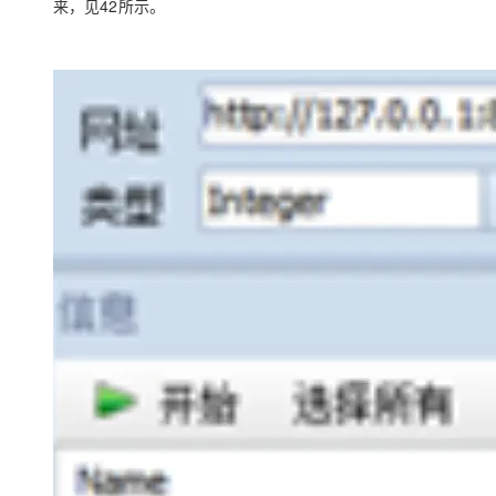
来，见
42
所示。