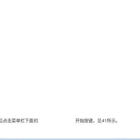
AI 应用
10分钟微调：让0.6B模型媲美235B模
多模态数据信
型
依托云原生高可用架构,实现Dify私有化部署
用1%尺寸在特定领域达到大模型90%以上效果
一个 AI 助手
超强辅助，Bol
即刻拥有 DeepSeek-R1 满血版
在企业官网、通讯软件中为客户提供 AI 客服
多种方案随心选，轻松解锁专属 DeepSeek
后点击菜单栏下面的
开始按键，见
41
所示。