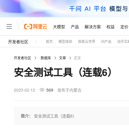
大模型
产品
解决方案
权益
定价
开发者社区
首页
模型体验
探索云世界
问产品
动手实
大模型
产品
解决方案
权益
定价
云市场
伙伴
服务
了解阿里云
精选产品
精选解决方案
普惠上云
产品定价
精选商城
成为销售伙伴
售前咨询
为什么选择阿里云
千问AI平台
开发者社区
数据库
文章
正文
了解云产品的定价详情
大模型服务平台百炼
千问办公，解锁你的工作
普惠上云 官方力荐
分销伙伴
在线服务
网站建设
什么是云计算
大
安全测试工具（连载6）
大模型服务与应用平台
企业级Agent产品，直接
云服务器38元/年起，超
咨询伙伴
多端小程序
技术领先
云上成本管理
售后服务
轻量应用服务器
Agency Agents：拥
官方推荐返现计划
大模型
精选产品
精选解决方案
Salesforce 国际版订阅
稳定可靠
管理和优化成本
推荐新用户得奖励，单订单
销售伙伴合作计划
2023-02-12
569
发布于内蒙古
自助服务
友盟天域
安全合规
人工智能与机器学习
AI
文本生成
云数据库 RDS
HappyHorse 打造一
云工开物
无影生态合作计划
在线服务
观测云
分析师报告
高校专属算力普惠，学生认
计算
互联网应用开发
Qwen3.8-Max
HOT
Salesforce On Alibaba C
工单服务
Tuya 物联网平台阿里云
研究报告与白皮书
人工智能平台 PAI
快速拥有专属 OpenClaw
简介：
安全测试工具（连载6）
大模
Consulting Partner 合
大数据
容器
智能体时代全能旗舰模型
免费试用
短信专区
一站式AI开发、训练和推
蓝凌 OA
AI 大模型销售与服务生
现代化应用