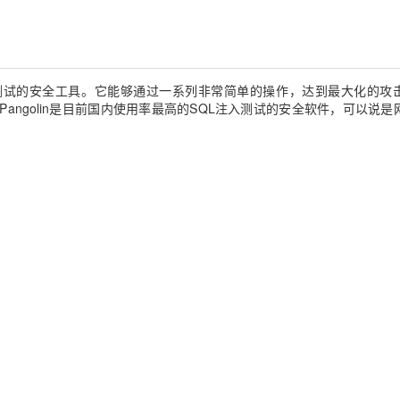
Deepseek-v4-pro
HappyHors
同享
万小智 AI 建站低至 15元/月
Qoder CN
AI 短剧/漫剧
云原生数据库 
快递物流查询
WordPress
成为服务伙
高校合作
点，立即开启云上创新
覆盖公网/内网、递归/权威、移动APP等全场景解析服务
送.CN域名，送备案服务码
基于千问大模型等，支持代码智能生成、研发智能问答
AI助力短剧
态智能体模型
旗舰 MoE 大模型，百万上下文与顶尖推理能力
图生视频，流
Ubuntu
服务生态伙伴
云工开物
企业应用
Works
Night Plan 支持 Qwen 3.8-Max
云原生大数据计算服务 MaxCompute
AI 办公
容器服务 Kub
NEW
GLM-5.2
Wan2.7-T
Red Hat
30+ 款产品免费体验
Data Agent 驱动的一站式 Data+AI 开发治理平台
夜间 5 折，Qwen/Meoo/TokenPlan 客户专享
面向分析的企业级SaaS模式云数据仓库
AI智能应用
提供一站式管
测试的安全工具。它能够通过一系列非常简单的操作，达到最大化的攻
科研合作
视觉 Coding、空间感知、多模态思考等全面升级
1M上下文，专为长程任务能力而生
ERP
Pangolin
是目前国内使用率最高的
SQL
注入测试的安全软件，可以说是
堂（旗舰版）
SUSE
智能客服
CRM
防护产品
2个月
自动承接线索
建站小程序
OA 办公系统
AI 应用构建
大模型原生
力提升
财税管理
模板建站
Qoder
大模型服务平台百炼-应用模版
HOT
NEW
面向真实软件
个人版上线、团队版降价；千问3.8-Max首发发尝鲜
丰富多元化的应用模版和解决方案
400电话
定制建站
万有无界
大模型服务平台百炼-智能体
方案
广告营销
模板小程序
的模型效果
灵活可视化地构建企业级 Agent
定制小程序
秒悟
人工智能平台 PAI
APP 开发
云端极速 AI 
新一代 AI 视频生成模型，深度适配广告营销等场景
AI Native 的算法工程平台，一站式完成建模、训练、推理服务部署
建站系统