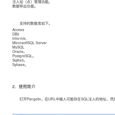
注入站（点）管理功能。
大模型解决方案
数据导出功能。
迁移与运维管理
快速部署 Dify，高效搭建 
专有云
支持的数据库如下。
Access
10 分钟在聊天系统中增加
DB2
Informix,
MicrosoftSQL Server
MySQL
Oracle
。
PostgreSQL
。
Sqlite3
。
Sybase
。
2
．使用简介
打开
Pangolin
，在
URL
中输入可能存在
SQL
注入的地址，然