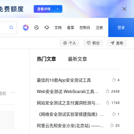
文档
备案
控制台
注册
登录
个人
积分
发布
验
作计划
器
AI 活动
专业服务
服务伙伴合作计划
开发者社区
加入我们
产品动态
服务平台百炼
阿里云 OPC 创新助力计划
热门文章
最新文章
一站式生成采购清单，支持单品或批量购买
io：打造专属 AI 语音助手
S产品伙伴计划（繁花）
峰会
CS
造的大模型服务与应用开发平台
一句话生成原生可编辑精美 PPT 文稿
AI 生产力先锋
Al MaaS 服务伙伴赋能合作
域名
博文
Careers
至高可申请百万元
Qwen3.8-Max 模型上线
开启高性价比 AI 编程新体验
弹性可伸缩的云计算服务
Qwen-Audio-3.0-Realtime 端到端实时语音角色扮演
输入一句话想法, 轻松生成专业的 PPT
先锋实践拓展 AI 生产力的边界
Token 补贴，五大权
计划
海大会
伙伴信用分合作计划
商标
问答
社会招聘
最佳的10款App安全测试工具
4
益加速 OPC 成功
eek-V4-Pro
SS
一键部署幻兽帕鲁游戏服务器
飞天发布时刻
HOT
Open Search 向量检索版支
划
备案
电子书
校园招聘
pSeek-V4-Pro
视频创作，一键激活电商全链路生产力
稳定、安全、高性价比、高性能的云存储服务
一键购买专属联机服务器，轻松开启游戏
所见，即是所愿
持视频检索 Pipeline 功能
更多支持
Web安全测试-WebScarab工具介
2448
版权
划
公司注册
镜像站
视频生成
语音识别与合成
绍
专属 QwenPaw
漫剧工坊：一站式动画创作平台
AI 实训营
HOT
应用身份服务 (IDaaS)
网站安全测试之支付漏洞检测与修
1749
合作伙伴培训与认证
划
上云迁移
站生成，高效打造优质广告素材
全接入的云上超级电脑
从聊天伙伴进化为能主动干活的本地数字员工
快速生产连贯的高质量长漫剧
从基础到进阶，Agent 创客手把手教你
OpenClaw 管理能力上线
复
lScope
我要反馈
e-1.1-T2V
Qwen3-TTS-Flash
《网络安全测试实验室搭建指南》—
1
查询合作伙伴
n Alibaba Cloud ISV 合作
代维服务
建企业门户网站
10 分钟搭建微信、支付宝小程序
MaxCompute MaxFrame 提
第1章1.3节软件要求
畅细腻的高质量视频
离线语音合成大模型，多语言方言自适应，低延迟高稳定
创新加速
阿里云先知安全沙龙(北京站) ——车
ope
登录合作伙伴管理后台
23
我要建议
站，无忧落地极速上线
以可视化方式快速构建移动和 PC 门户网站
国内短信简单易用，安全可靠，秒级触达，全球覆盖200+国家和地区。
高效部署网站，快速应用到小程序
供自动弹性内存功能
联网安全渗透测试思路分享