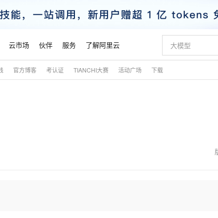
云市场
伙伴
服务
了解阿里云
践
官方博客
考认证
TIANCHI大赛
活动广场
下载
AI 特惠
数据与 API
成为产品伙伴
企业增值服务
最佳实践
价格计算器
AI 场景体
基础软件
产品伙伴合
阿里云认证
市场活动
配置报价
大模型
自助选配和估算价格
新方式
睿译宝，AI翻译排版一步到位
智启 AI 普惠权益
产品生态集成认证中心
企业支持计划
云上春晚
域名与网站
千问官方 MaaS 平台，为开发者和 Agent 而生，新用户赠送 1 亿 + tokens 额度
Qwen Aud
AI Coding
阿里云Maa
2026 阿里云
云服务器 E
为企业打
数据集
Windows
大模型认证
模型
NEW
NEW
交付可用成果
值低价云产品抢先购
上传文档即自动完成翻译和格式还原
至高享 1亿+免费 tokens，加速 Al 应用落地
提供智能易用的域名与建站服务
智能编程，一键
安全可靠、
产品生态伙伴
专家技术服务
云上奥运之旅
弹性计算合作
阿里云中企出
手机三要素
宝塔 Linux
全部认证
价格优势
有专属领域专家
GLM-5.2：长任务时代开源旗舰模型
阿里云 OPC 创新助力计划
千问大模型
即刻拥有 DeepS
AI 电商营销
对象存储 O
大模型
产品生态伙伴工作台
企业增值服务台
云栖战略参考
云存储合作计
云栖大会
身份实名认证
CentOS
训练营
推动算力普惠，释放技术红利
最高返9万
多领域专家智能体,一键组建 AI 虚拟交付团队
快速构建应用程序和网站，即刻迈出上云第一步
至高百万元 Token 补贴，加速一人公司成长
多元化、高性能、安全可靠的大模型服务
真正可用的 1M 上下文,一次完成代码全链路开发
轻松解锁专属 Dee
从图文生成到
云上的中国
数据库合作计
活动全景
短信
Docker
图片和
站式影视创作平台
Hermes Agent，打造自进化智能体
Token Plan 模型订阅计划
数字证书管理服务（原SSL证书）
5 分钟轻松部署
AI 广告创作
无影云电脑
企业成长
NEW
信息公告
看见新力量
云网络合作计
OCR 文字识别
JAVA
证享300元代金券
可视化编排打通从文字构思到成片全链路闭环
全托管，含MySQL、PostgreSQL、SQL Server、MariaDB多引擎
自主进化，持久记忆，越用越聪明
Qwen3.8-Max 首发尝鲜，限时加量 10 倍，夜间低至2折
实现全站HTTPS，呈现可信的WEB访问
图文、视频一
随时随地安
魔搭 Mode
Kimi-K3
HappyHors
NEW
loud
服务实践
官网公告
金融模力时刻
Salesforce O
版
发票查验
全能环境
Claude Code + GStack 打造工程团队
千问办公，限时限量积分加倍
Qoder
低代码高效构
AI 建站
短信服务
型
NEW
作计划
Kimi 最新旗舰模型，长程编程与推理利器
让文字生成流
计划
创新中心
魔搭 ModelSc
健康状态
理服务
让AI从“聊天伙伴”进化为能干活的“数字员工”
安装技能 GStack，拥有专属 AI 工程团队
你的AI工作搭子，覆盖日常办公高频场景
面向真实软件的智能体编程平台
0 代码专业建
客户案例
天气预报查询
操作系统
态合作计划