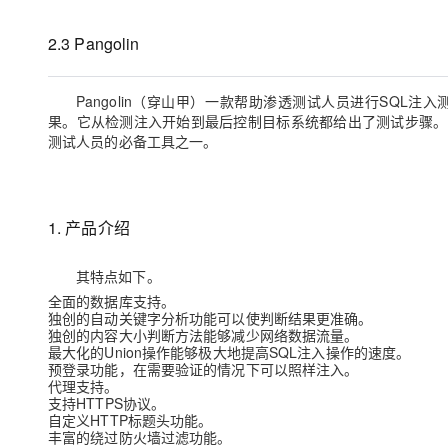
存储
天池大赛
Qwen3.7-Plus
云解析DNS
解决方案免费试用 新老
电子合同
最高领取价值200元试用
能看、能想、能动手的多模
安全
网络与CDN
2.3 Pangolin
AI 算法大赛
畅捷通
大数据开发治理平台 Data
AI 产品 免费试用
网络
安全
云开发大赛
Qwen3-VL-Plus
Tableau 订阅
1亿+ 大模型 tokens 和 
Pangolin
（穿山甲）一款帮助渗透测试人员进行
SQL
注入
可观测
入门学习赛
果。它从检测注入开始到最后控制目标系统都给出了测试步骤。
中间件
AI空中课堂在线直播课
云防火墙
140+云产品 免费试用
测试人员的必备工具之一。
上云与迁云
云原生的云上边界网络安全
产品新客免费试用，最长1
数据库
生态解决方案
大模型服务
企业出海
大模型ACA认证体验
大数据计算
助力企业全员 AI 认知与能
1.
产品介绍
行业生态解决方案
千问AI平台-Token Plan
政企业务
媒体服务
开发者生态解决方案
其特点如下。
企业服务与云通信
千问AI平台-模型体验
AI 开发和 AI 应用解决
全面的数据库支持。
独创的自动关键字分析功能可以使判断结果更准确。
在线体验全尺寸、多种模态
域名与网站
独创的内容大小判断方法能够减少网络数据流量。
最大化的
Union
操作能够极大地提高
SQL
注入操作的速度。
Happy 系列大模型
终端用户计算
预登录功能，在需要验证的情况下可以照样注入。
代理支持。
支持
HTTPS
协议。
Serverless
自定义
HTTP
标题头功能。
丰富的绕过防火墙过滤功能。
开发工具