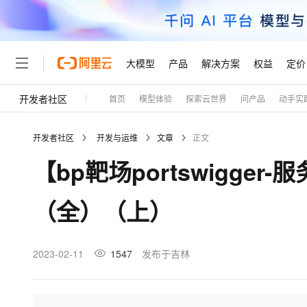
大模型
产品
解决方案
权益
定价
开发者社区
首页
模型体验
探索云世界
问产品
动手实
大模型
产品
解决方案
权益
定价
云市场
伙伴
服务
了解阿里云
精选产品
精选解决方案
产品定价
成为销售伙伴
售前咨询
为什么选择阿里云
千问AI平台
开发者社区
开发与运维
文章
正文
了解云产品的定价详情
大模型服务平台百炼
千问办公，解锁你的工作
分销伙伴
在线服务
什么是云计算
大
【bp靶场portswigge
大模型服务与应用平台
企业级Agent产品，直接
咨询伙伴
技术领先
云上成本管理
售后服务
轻量应用服务器
Agency Agents：拥
大模型
精选产品
精选解决方案
稳定可靠
（全）（上）
管理和优化成本
销售伙伴合作计划
自助服务
安全合规
人工智能与机器学习
AI
文本生成
云数据库 RDS
HappyHorse 打造一
无影生态合作计划
在线服务
分析师报告
计算
互联网应用开发
2023-02-11
1547
发布于吉林
Qwen3.8-Max
HOT
Salesforce On Alibaba C
工单服务
研究报告与白皮书
人工智能平台 PAI
快速拥有专属 OpenClaw
大模
Consulting Partner 合
大数据
容器
智能体时代全能旗舰模型
短信专区
一站式AI开发、训练和推
AI 大模型销售与服务生
现代化应用