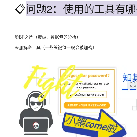
大模型解决方案
📋
问题2：使用的工具有哪
迁移与运维管理
快速部署 Dify，高效搭建 
专有云
10 分钟在聊天系统中增加
🎯BP必备（爆破、数据包的分析）
🎯加解密工具（一些关键值一般会被加密）