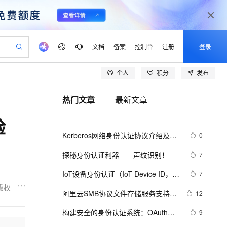
文档
备案
控制台
注册
登录
个人
积分
发布
作计划
器
服务伙伴合作计划
开发者社区
加入我们
产品动态
服务平台百炼
阿里云 OPC 创新助力计划
热门文章
最新文章
一站式生成采购清单，支持单品或批量购买
io：打造专属 AI 语音助手
S产品伙伴计划（繁花）
峰会
CS
造的大模型服务与应用开发平台
一句话生成原生可编辑精美 PPT 文稿
Al MaaS 服务伙伴赋能合作
博文
Careers
至高可申请百万元
Qwen3.8-Max 模型上线
验
弹性可伸缩的云计算服务
Qwen-Audio-3.0-Realtime 端到端实时语音角色扮演
输入一句话想法, 轻松生成专业的 PPT
Token 补贴，五大权
计划
海大会
伙伴信用分合作计划
问答
社会招聘
Kerberos网络身份认证协议介绍及
0
益加速 OPC 成功
eek-V4-Pro
SS
一键部署幻兽帕鲁游戏服务器
HOT
Open Search 向量检索版支
划
电子书
校园招聘
SMB文件系统对其的支持
pSeek-V4-Pro
稳定、安全、高性价比、高性能的云存储服务
一键购买专属联机服务器，轻松开启游戏
持视频检索 Pipeline 功能
更多支持
探秘身份认证利器——声纹识别！
7
划
镜像站
视频生成
语音识别与合成
专属 QwenPaw
漫剧工坊：一站式动画创作平台
HOT
应用身份服务 (IDaaS)
IoT设备身份认证（IoT Device ID，
7
合作伙伴培训与认证
划
全接入的云上超级电脑
从聊天伙伴进化为能主动干活的本地数字员工
快速生产连贯的高质量长漫剧
OpenClaw 管理能力上线
ID²）性能优化
版权
lScope
我要反馈
e-1.1-T2V
Qwen3-TTS-Flash
阿里云SMB协议文件存储服务支持基
12
查询合作伙伴
n Alibaba Cloud ISV 合作
建企业门户网站
10 分钟搭建微信、支付宝小程序
MaxCompute MaxFrame 提
于AD域的用户身份认证及权限访问
畅细腻的高质量视频
离线语音合成大模型，多语言方言自适应，低延迟高稳定
构建安全的身份认证系统：OAuth和
ope
登录合作伙伴管理后台
9
我要建议
以可视化方式快速构建移动和 PC 门户网站
国内短信简单易用，安全可靠，秒级触达，全球覆盖200+国家和地区。
高效部署网站，快速应用到小程序
供自动弹性内存功能
控制介绍
OpenID Connect的实践