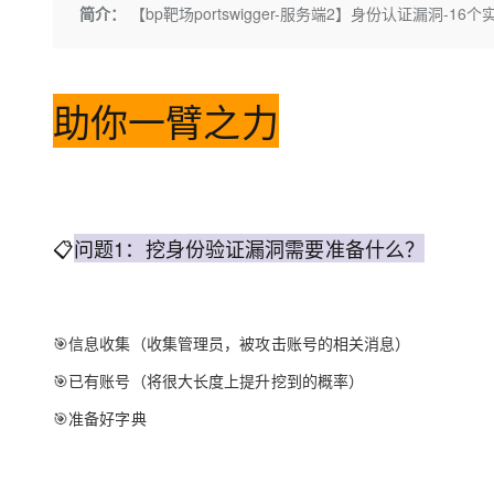
存储
天池大赛
Qwen3.7-Plus
简介：
【bp靶场portswigger-服务端2】身份认证漏洞-1
云解析DNS
能看、能想、能动手的多模
安全
网络与CDN
AI 算法大赛
大数据开发治理平台 Data
网络
安全
云开发大赛
Qwen3-VL-Plus
助你一臂之力
可观测
入门学习赛
中间件
云防火墙
上云与迁云
云原生的云上边界网络安全
数据库
大模型服务
企业出海
大数据计算
📋
问题1：挖身份验证漏洞需要准备什么？
千问AI平台-Token Plan
政企业务
媒体服务
企业服务与云通信
千问AI平台-模型体验
🎯信息收集（收集管理员，被攻击账号的相关消息）
在线体验全尺寸、多种模态
域名与网站
🎯已有账号（将很大长度上提升挖到的概率）
Happy 系列大模型
终端用户计算
🎯准备好字典
Serverless
开发工具