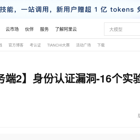
云市场
伙伴
服务
了解阿里云
践
官方博客
考认证
TIANCHI大赛
活动广场
下载
成为产品伙伴
企业增值服务
最佳实践
价格计算器
产品伙伴合
阿里云认证
市场活动
配置报价
大模型
自助选配和估算价格
新方式
睿译宝，AI翻译排版一步到位
产品生态集成认证中心
企业支持计划
云上春晚
域名与网站
千问官方 MaaS 平台，为开发者和 Agent 而生，新用户赠送 1 亿 + tokens 额度
Qwen Aud
阿里云Maa
2026 阿里云
云服务器 E
为企业打
大模型认证
模型
NEW
NEW
r-服务端2】身份认证漏洞-16个实
交付可用成果
上传文档即自动完成翻译和格式还原
提供智能易用的域名与建站服务
安全可靠、
产品生态伙伴
专家技术服务
云上奥运之旅
弹性计算合作
阿里云中企出
全部认证
价格优势
有专属领域专家
GLM-5.2：长任务时代开源旗舰模型
千问大模型
即刻拥有 DeepS
对象存储 O
大模型
产品生态伙伴工作台
企业增值服务台
云栖战略参考
云存储合作计
云栖大会
训练营
推动算力普惠，释放技术红利
多领域专家智能体,一键组建 AI 虚拟交付团队
快速构建应用程序和网站，即刻迈出上云第一步
多元化、高性能、安全可靠的大模型服务
真正可用的 1M 上下文,一次完成代码全链路开发
轻松解锁专属 Dee
云上的中国
数据库合作计
活动全景
图片和
站式影视创作平台
Hermes Agent，打造自进化智能体
数字证书管理服务（原SSL证书）
5 分钟轻松部署
无影云电脑
企业成长
信息公告
看见新力量
云网络合作计
可视化编排打通从文字构思到成片全链路闭环
全托管，含MySQL、PostgreSQL、SQL Server、MariaDB多引擎
自主进化，持久记忆，越用越聪明
实现全站HTTPS，呈现可信的WEB访问
随时随地安
魔搭 Mode
Kimi-K3
HappyHors
NEW
loud
服务实践
官网公告
金融模力时刻
Salesforce O
Claude Code + GStack 打造工程团队
Qoder
低代码高效构
短信服务
型
作计划
Kimi 最新旗舰模型，长程编程与推理利器
让文字生成流
计划
创新中心
魔搭 ModelSc
健康状态
理服务
让AI从“聊天伙伴”进化为能干活的“数字员工”
安装技能 GStack，拥有专属 AI 工程团队
面向真实软件的智能体编程平台
客户案例
态合作计划