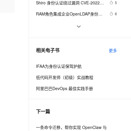
Shiro 身份认证绕过漏洞 CVE-2022-
我要投诉
e-1.1-I2V
Cosyvoice-V3-Flash
5
PolarDB
Milvus 弹性伸缩功能新增节
伴
32532 
100%兼容MySQL、PostgreSQL，兼容Oracle，支持集中和分布式
点支持范围
畅自然，细节丰富
高表现力语音合成大模型，语音克隆听感自然
RAM角色集成企业OpenLDAP身份认
6
证
ernetes 版 ACK
AI 原生数据库服务发布
区块链技术在数字身份认证中的应用
4
2V
Fun-ASR
理容器应用的 K8s 服务
Agent 数据网关
与展望
文戏情感细腻自然，动作戏激烈拳拳到肉，实现更强表演能力
支持中英文自由切换，具备更强的噪声鲁棒性
ToB项目身份认证AD集成（一）：基
14
云原生数据库 PolarDB
于目录的用户管理、LDAP和Active 
Sharepoint 2010 Form 身份认证的实
Agentic Database 发布
4
相关电子书
Directory简述
更多
现（基于SQL）
应用
IFAA为身份认证保驾护航
千问办公
NEW
的智能体编程平台
一站式AI生产力平台
低代码开发师（初级）实战教程
伶鹊
阿里巴巴DevOps 最佳实践手册
企业级人与Agent协作平台，接入和调度多个数字员工
智能客服平台，对话机器人、对话分析、智能外呼
大模型服务平台百炼 - 全妙
下一篇
应用创作平台
多模态内容创作工具，已接入 DeepSeek
一条命令迁移，帮你实现 OpenClaw 与