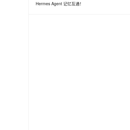
Hermes Agent 记忆互通！
息提取
与 AI 智能体进行实时音视频通话
从文本、图片、视频中提取结构化的属性信息
构建支持视频理解的 AI 音视频实时通话应用
t.diy 一步搞定创意建站
构建大模型应用的安全防护体系
通过自然语言交互简化开发流程,全栈开发支持
通过阿里云安全产品对 AI 应用进行安全防护