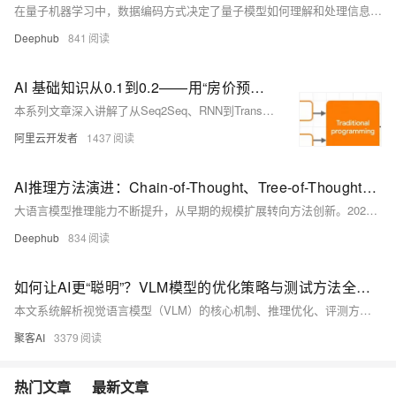
在量子机器学习中，数据编码方式决定了量子模型如何理解和处理信息。本文详解角度编码、振幅编码与基础编码三种方法，分析其原理、实现及适用场景，帮助读者选择最适合的编码策略，提升量子模型性能。
Deephub
841
AI 基础知识从0.1到0.2——用“房价预测”入门机器学习全流程
本系列文章深入讲解了从Seq2Seq、RNN到Transformer，再到GPT模型的关键技术原理与实现细节，帮助读者全面掌握Transformer及其在NLP中的应用。同时，通过一个房价预测的完整案例，介绍了算法工程师如何利用数据训练模型并解决实际问题，涵盖需求分析、数据收集、模型训练与部署等全流程。文章适合初学者和开发者学习AI基础与实战技能。
阿里云开发者
1437
AI推理方法演进：Chain-of-Thought、Tree-of-Thought与Graph-of-Thought技术对比分析
大语言模型推理能力不断提升，从早期的规模扩展转向方法创新。2022年Google提出Chain-of-Thought（CoT），通过展示推理过程显著提升模型表现。随后，Tree-of-Thought（ToT）和Graph-of-Thought（GoT）相继出现，推理结构由线性链条演进为树状分支，最终发展为支持多节点连接的图网络。CoT成本低但易错传，ToT支持多路径探索与回溯，GoT则实现非线性、多维推理，适合复杂任务。三者在计算成本与推理能力上形成递进关系，推动AI推理向更接近人类思维的方向发展。
Deephub
834
如何让AI更“聪明”？VLM模型的优化策略与测试方法全解析​
本文系统解析视觉语言模型（VLM）的核心机制、推理优化、评测方法与挑战。涵盖多模态对齐、KV Cache优化、性能测试及主流基准，助你全面掌握VLM技术前沿。建议点赞收藏，深入学习。
聚客AI
3379
热门文章
最新文章