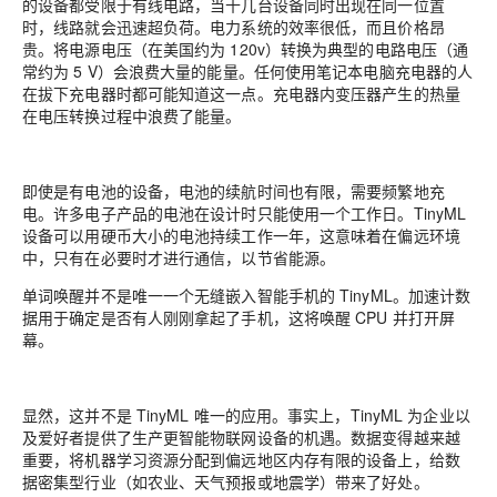
的设备都受限于有线电路，当十几台设备同时出现在同一位置
时，线路就会迅速超负荷。电力系统的效率很低，而且价格昂
贵。将电源电压（在美国约为 120v）转换为典型的电路电压（通
常约为 5 V）会浪费大量的能量。任何使用笔记本电脑充电器的人
在拔下充电器时都可能知道这一点。充电器内变压器产生的热量
在电压转换过程中浪费了能量。
即使是有电池的设备，电池的续航时间也有限，需要频繁地充
电。许多电子产品的电池在设计时只能使用一个工作日。TinyML
设备可以用硬币大小的电池持续工作一年，这意味着在偏远环境
中，只有在必要时才进行通信，以节省能源。
单词唤醒并不是唯一一个无缝嵌入智能手机的 TinyML。加速计数
据用于确定是否有人刚刚拿起了手机，这将唤醒 CPU 并打开屏
幕。
显然，这并不是 TinyML 唯一的应用。事实上，
TinyML 为企业以
及爱好者提供了生产更智能物联网设备的机遇。
数据变得越来越
重要，将机器学习资源分配到偏远地区内存有限的设备上，给数
据密集型行业（如农业、天气预报或地震学）带来了好处。