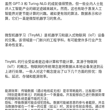
虽然 GPT-3 和 Turing-NLG 的成就值得赞扬，但一些业内人士批
评人工智能产业的碳足迹越来越大。然而，这也有助于激发人工
智能界对更节能计算的兴趣。诸如更有效的算法、数据表示和计
算，它们一直是微型机器学习的焦点。
微型机器学习（TinyML）是机器学习和嵌入式物联网（IoT）设备
的交集。
该领域是一门新兴的工程学科，有可能使许多行业产生
革命性变革。
TinyML 的行业受益者是边缘计算和节能计算，其源于物联网
（IoT）的概念。物联网的传统理念是将数据从本地设备发送到云
上进行处理。一些人对这个概念提出了以下几个方面的担忧：隐
私、延迟、存储和能源效率。
能源效率：
传输数据（通过电线或无线）是非常耗能的，比板载计算
（特别是乘积单元）的耗能多一个数量级。开发能够自己进行数据处理
的物联网系统是最节能的方法；
隐私：
传输数据可能会侵犯隐私。数据可能被恶意的参与者截获，并且
当数据存储在一个单一的位置（如云）时，其安全性就会降低。通过将