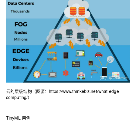
云的层级结构（图源：
https://www.thinkebiz.net/what-edge-
computing/
）
TinyML 用例