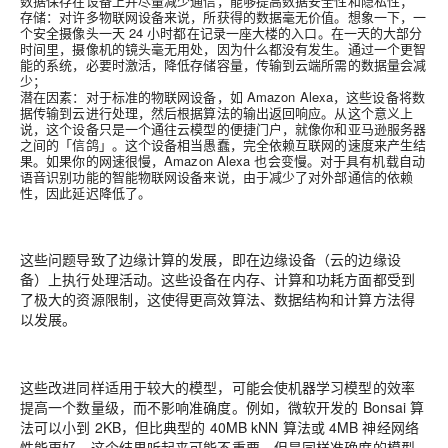
数据保存在设备上并尽量减少通信，能够提高数据安全性和隐私性；
存储：
对许多物联网设备来说，所获得的数据毫无价值。想象一下，一
个安全摄像头一天 24 小时都在记录一座大楼的入口。在一天的大部分
时间里，摄像机的镜头毫无用处，因为什么都没有发生。通过一个更智
能的系统，必要时激活，降低存储容量，传输到云端所需的数据量会减
少；
潜在因素：
对于标准的物联网设备，如 Amazon Alexa，这些设备将数
据传输到云进行处理，然后根据算法的输出返回响应。从这个意义上
说，这个设备只是一个通往云模型的便捷门户，就像你和亚马逊服务器
之间的「信鸽」。这个设备相当愚蠢，完全依赖互联网的速度来产生结
果。如果你的网速很慢，Amazon Alexa 也会变慢。对于具有机载自动
语音识别功能的智能物联网设备来说，由于减少了对外部通信的依赖
性，因此延迟降低了。
这些问题导致了边缘计算的发展，即在边缘设备（云的边缘设
备）上执行处理活动。这些设备在内存、计算和功耗方面都受到
了极大的资源限制，这使得更高效算法、数据结构和计算方法得
以发展。
这些改进同样适用于较大的模型，可能会使机器学习模型的效率
提高一个数量级，而不影响准确度。例如，微软开发的 Bonsai 算
法可以小到 2KB，但比典型的 40MB kNN 算法或 4MB 神经网络
性能更好。这个结果听起来可能不重要，但是同样准确度的模型