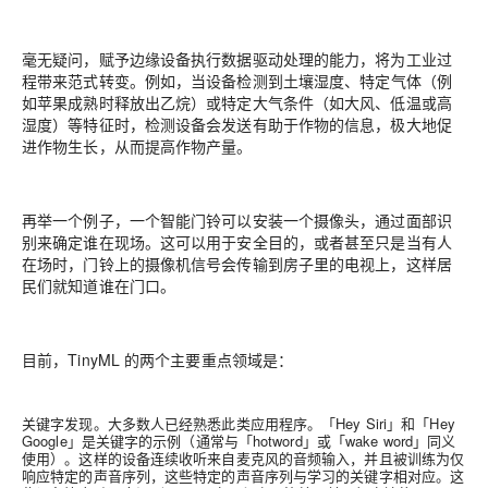
毫无疑问，赋予边缘设备执行数据驱动处理的能力，将为工业过
程带来范式转变。
例如，当设备检测到土壤湿度、特定气体（例
如苹果成熟时释放出乙烷）或特定大气条件（如大风、低温或高
湿度）等特征时，检测设备会发送有助于作物的信息，极大地促
进作物生长，从而提高作物产量。
再举一个例子，一个智能门铃可以安装一个摄像头，通过面部识
别来确定谁在现场。这可以用于安全目的，或者甚至只是当有人
在场时，门铃上的摄像机信号会传输到房子里的电视上，这样居
民们就知道谁在门口。
目前，TinyML 的两个主要重点领域是：
关键字发现。
大多数人已经熟悉此类应用程序。「Hey Siri」和「Hey
Google」是关键字的示例（通常与「hotword」或「wake word」同义
使用）。这样的设备连续收听来自麦克风的音频输入，并且被训练为仅
响应特定的声音序列，这些特定的声音序列与学习的关键字相对应。这