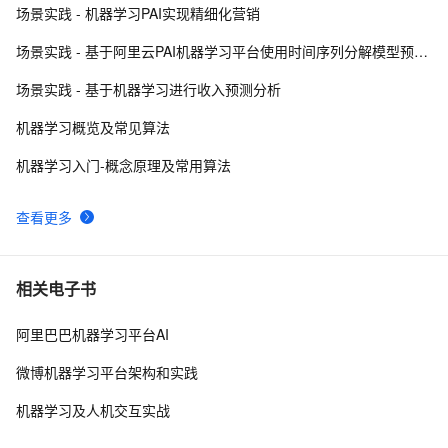
精确率Precision/召回率Recall/F1值
场景实践 - 机器学习PAI实现精细化营销
吴恩达机器学习课程记录
3
9
场景实践 - 基于阿里云PAI机器学习平台使用时间序列分解模型预测商品销量
②机器学习分类算法之XGBoost（集成学习算法）
3
10
场景实践 - 基于机器学习进行收入预测分析
机器学习概览及常见算法
机器学习入门-概念原理及常用算法
查看更多
相关电子书
阿里巴巴机器学习平台AI
微博机器学习平台架构和实践
机器学习及人机交互实战