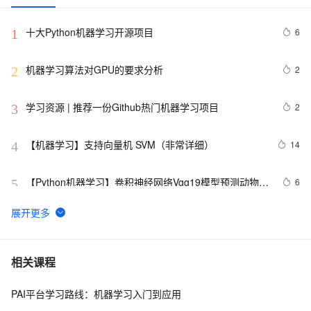
十大Python机器学习开源项目
6
1
机器学习算法对GPU的要求分析
2
2
学习资源 | 推荐一份Github热门机器学习项目
2
3
【机器学习】支持向量机 SVM（非常详细）
14
4
【Python机器学习】卷积神经网络Vgg19模型预测动物类
6
5
别实战（附源码和数据集）
可解释性机器学习：基于随机森林和Ceteris-paribus的乳
5
6
腺癌早期诊断研究
机器学习 基于Adult数据集的逻辑回归与朴素贝叶斯分类
5
7
相关课程
PAI平台学习路线：机器学习入门到应用
【技术分享】机器学习分类性能指标：准确率Accuracy/
5
8