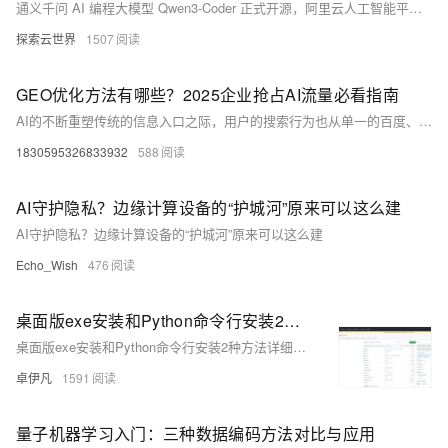
通义千问 AI 编程大模型 Qwen3-Coder 正式开源，阿里云人工智能平台 PAI 支持云上一键部署 Qwen3-Coder 模型，并可在交互式建模环境中使用 Qwen3-Coder 模型。
探索云世界
1507
GEO优化方法有哪些？2025企业抢占AI流量必看指南
AI的不断重塑传统的信息入口之际，用户的搜索行为也从单一的百度、抖音的简单的查找答案的模式，逐渐转向了对DeepSeek、豆包、文心一言等一系列的AI对话平台的更加深入的探索和体验。DeepSeek的不断迭代优化同时，目前其月活跃的用户已破1.6亿，全网的AI用户规模也已超过6亿，这无疑为其下一阶段的迅猛发展提供了坚实的基础和广泛的市场空间。
1830595326833932
588
AI守护隐私？边缘计算设备的“护城河”原来可以这么建
AI守护隐私？边缘计算设备的“护城河”原来可以这么建
Echo_Wish
476
桌面版exe安装和Python命令行安装2种方法详细讲解图片去水印AI源码私有化部署Lama-Cleaner安装使用方法-优雅草卓伊凡
桌面版exe安装和Python命令行安装2种方法详细讲解图片去水印AI源码私有化部署Lama-Cleaner安装使用方法-优雅草卓伊凡
卓伊凡
1591
量子机器学习入门：三种数据编码方法对比与应用