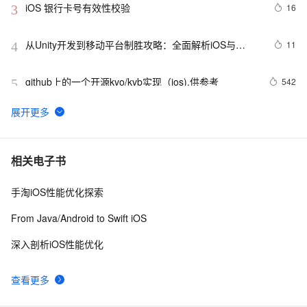
iOS 银行卡号有效性校验
16
3
从Unity开发到移动平台制胜攻略：全面解析iOS与
11
4
Android应用发布流程，助你轻松掌握跨平台发布技巧，
打造爆款手游不是梦——性能优化、广告集成与内购设
github上的一个开源kvo/kvb实现（ios),供参考
542
5
置全包含
iOS 在 ARC 环境下 dealloc 的使用、理解误区
653
6
xcode反汇编调试iOS模拟器程序（六）函数出入口处的
3
7
相关电子书
处理与局部变量
手淘iOS性能优化探索
IOS中处理解析数据用JSON上传的对象和可以是JSON
6
8
From Java/Android to Swift iOS
ios基础控件之UITextField常用方法汇总
690
9
深入剖析iOS性能优化
使IFRAME在iOS设备上支持滚动
3
10
查看更多