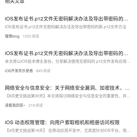
相关文章
iOS发布证书.p12文件无密码解决办法及导出带密码的新.p12文件方法
iOS发布证书.p12文件无密码解决办法及导出带密码的新.p12文件方法
憧憬blog
1055
iOS发布证书.p12文件无密码解决办法及导出带密码的新.p12文件方法
本文将以iOS技术博主身份，分享解决使用无密码的.p12文件发布应用时遇到的问题，并介绍如何以带密码的方式重新导出.p12文件的方法。通过本文提供的步骤，开发者可以顺利完成证书的发布流程。
iOS开发欢乐使者
845
网络安全与信息安全：关于网络安全漏洞、加密技术、安全意识等方面的知识分享安卓与iOS开发中的线程管理比较
【8月更文挑战第30天】本文将探讨网络安全与信息安全的重要性，并分享关于网络安全漏洞、加密技术和安全意识的知识。我们将了解常见的网络攻击类型和防御策略，以及如何通过加密技术和提高安全意识来保护个人和组织的信息安全。
请看我回答~
219
iOS 动态权限管理：向用户索取相机和相册访问权限
【4月更文挑战第16天】 在移动应用开发中，尤其是针对iOS平台，用户隐私保护已成为不可忽视的要素。随着苹果对隐私政策的不断收紧，如何优雅地向用户请求访问其设备上敏感资源的权限，成为了开发者必须面对的挑战。本文将深入探讨如何在iOS应用中实现动态权限管理，重点讨论相机和相册访问权限的请求过程，并指导读者通过编程方式提升用户体验与满足数据保护规范之间的平衡。