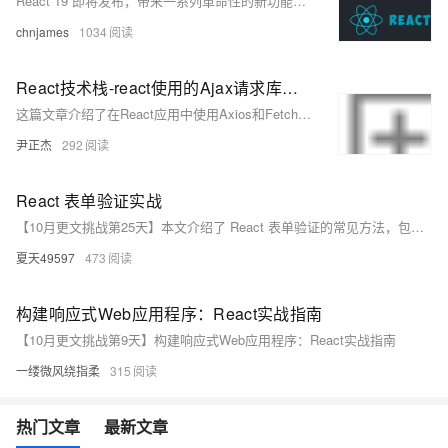
React 19 即将发布，带来一系列革命性的新功能，旨在简化开发过程并显著提升性能。本文介绍了 React 19 的核心功能，如自动优化重新渲染的 React 编译器、加速初始加载的服务器组件、简化表单处理的 Actions、无缝集成的 Web 组件，以及文档元数据的直接管理。这些新功能通过自动化、优化和增强用户体验，帮助开发者构建更高效的 Web 应用程序。
chnjames
1034
React技术栈-react使用的Ajax请求库实战案例
这篇文章介绍了在React应用中使用Axios和Fetch库进行Ajax请求的实战案例，展示了如何通过这些库发送GET和POST请求，并处理响应和错误。
尹正杰
292
React 表单验证实战
【10月更文挑战第25天】本文介绍了 React 表单验证的常见方法，包括原生 HTML5 验证、自定义验证逻辑和第三方库（如 Formik 和 Yup）的使用。通过具体代码示例，详细讲解了每种方法的实现步骤，并探讨了常见问题和易错点及其解决方法。旨在帮助开发者提高表单验证的有效性和安全性。
夏天49597
473
构建响应式Web应用程序：React实战指南
【10月更文挑战第9天】构建响应式Web应用程序：React实战指南
一缕微风绕指柔
315
热门文章
最新文章