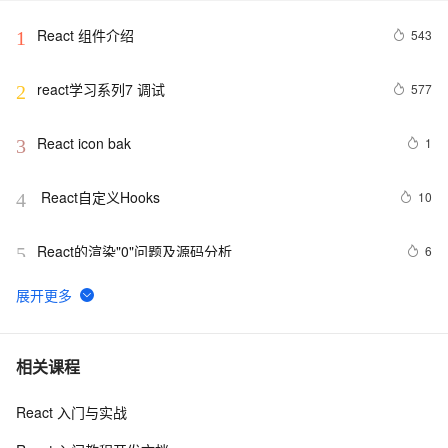
React 组件介绍
543
1
react学习系列7 调试
577
2
React icon bak
1
3
 React自定义Hooks
10
4
React的渲染"0"问题及源码分析
6
5
React-router-dom实现全局路由登陆拦截
5
6
使用react实现通过经纬度获取地址（地理/逆地理编码）
14
7
相关课程
React 入门与实战
快将你的 React 应用迁移到 Vite 吧，速度太快啦
8
8