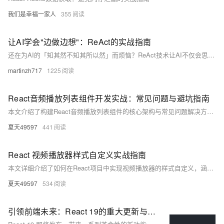
我们是幸福一家人
355
让AI学会"边做边想"：ReAct的实战指南
还在为AI的「知其然不知其所以然」而烦恼？ReAct技术让AI不仅会思考，更会行动！通过模拟人类的思考-行动-观察循环，让AI从书呆子变身为真正的问题解决专家。几行代码就能构建智能Agent，告别AI幻觉，拥抱可追溯的推理过程！
martinzh717
1225
React音频播放列表组件开发实战：常见问题与避坑指南
本文介绍了构建React音频播放列表组件的核心架构与常见问题解决方案。通过管理播放状态、列表索引和音频进度，结合异步控制、状态清理、节流优化等技术，确保流畅的用户体验。针对移动端兼容性、内存泄漏、列表渲染性能等问题提供了具体修复方案，并分享了自定义Hook封装、可视化音频波形等进阶实践。最后，总结了性能优化法则和测试关键点，帮助开发者打造生产级可靠的音频播放组件。
夏天49597
441
React 视频播放器样式自定义实战指南
本文详细介绍了如何在React项目中实现视频播放器的样式自定义，涵盖HTML5 `&lt;video&gt;`标签的基础知识、CSS样式定制技巧及常见问题解决方案。针对全屏模式样式失效、移动端触摸事件冲突和进度条样式定制等问题提供了具体代码示例。同时，探讨了视频预加载策略和内存优化方法，并推荐了几款调试工具，帮助开发者提升用户体验和应用性能。
夏天49597
534
引领前端未来：React 19的重大更新与实战指南🚀