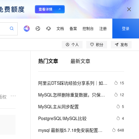
文档
备案
控制台
注册
登录
个人
积分
发布
验
作计划
器
AI 活动
专业服务
服务伙伴合作计划
开发者社区
加入我们
产品动态
服务平台百炼
阿里云 OPC 创新助力计划
热门文章
最新文章
一站式生成采购清单，支持单品或批量购买
io：打造专属 AI 语音助手
S产品伙伴计划（繁花）
峰会
CS
造的大模型服务与应用开发平台
一句话生成原生可编辑精美 PPT 文稿
AI 生产力先锋
Al MaaS 服务伙伴赋能合作
域名
博文
Careers
至高可申请百万元
Qwen3.8-Max 模型上线
开启高性价比 AI 编程新体验
弹性可伸缩的云计算服务
Qwen-Audio-3.0-Realtime 端到端实时语音角色扮演
输入一句话想法, 轻松生成专业的 PPT
先锋实践拓展 AI 生产力的边界
Token 补贴，五大权
计划
海大会
伙伴信用分合作计划
商标
问答
社会招聘
阿里云DTS踩坑经验分享系列｜如何
15
益加速 OPC 成功
eek-V4-Pro
SS
一键部署幻兽帕鲁游戏服务器
飞天发布时刻
HOT
Open Search 向量检索版支
划
备案
电子书
校园招聘
使用DTS进行MySQL->ClickHouse同
pSeek-V4-Pro
视频创作，一键激活电商全链路生产力
稳定、安全、高性价比、高性能的云存储服务
一键购买专属联机服务器，轻松开启游戏
所见，即是所愿
持视频检索 Pipeline 功能
更多支持
MySQL怎样删除重复数据，只保留
12
版权
步
划
公司注册
镜像站
视频生成
语音识别与合成
一条？
专属 QwenPaw
漫剧工坊：一站式动画创作平台
AI 实训营
HOT
应用身份服务 (IDaaS)
MySQL主从同步配置
5
合作伙伴培训与认证
划
上云迁移
站生成，高效打造优质广告素材
全接入的云上超级电脑
从聊天伙伴进化为能主动干活的本地数字员工
快速生产连贯的高质量长漫剧
从基础到进阶，Agent 创客手把手教你
OpenClaw 管理能力上线
lScope
我要反馈
e-1.1-T2V
Qwen3-TTS-Flash
PostgreSQL\MySQL比较
4
查询合作伙伴
n Alibaba Cloud ISV 合作
代维服务
建企业门户网站
10 分钟搭建微信、支付宝小程序
MaxCompute MaxFrame 提
畅细腻的高质量视频
离线语音合成大模型，多语言方言自适应，低延迟高稳定
创新加速
mysql 最新版5.7.18免安装配置指
ope
登录合作伙伴管理后台
648
我要建议
站，无忧落地极速上线
以可视化方式快速构建移动和 PC 门户网站
国内短信简单易用，安全可靠，秒级触达，全球覆盖200+国家和地区。
高效部署网站，快速应用到小程序
供自动弹性内存功能
南（不是exe哦，下载完后没有data