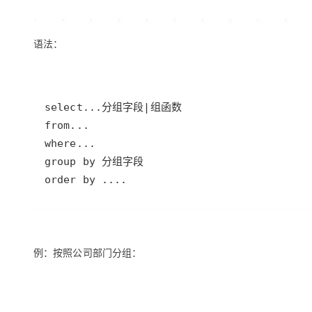
大模型解决方案
迁移与运维管理
快速部署 Dify，高效搭建 
语法：
专有云
10 分钟在聊天系统中增加
order by ....
例：按照公司部门分组：