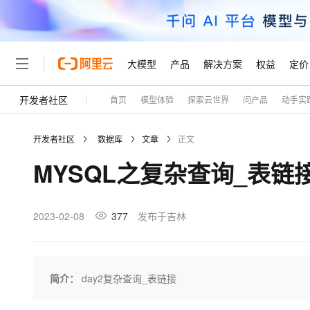
大模型
产品
解决方案
权益
定价
开发者社区
首页
模型体验
探索云世界
问产品
动手实
大模型
产品
解决方案
权益
定价
云市场
伙伴
服务
了解阿里云
精选产品
精选解决方案
普惠上云
产品定价
精选商城
成为销售伙伴
售前咨询
为什么选择阿里云
千问AI平台
开发者社区
数据库
文章
正文
了解云产品的定价详情
大模型服务平台百炼
千问办公，解锁你的工作
普惠上云 官方力荐
分销伙伴
在线服务
网站建设
什么是云计算
大
MYSQL之复杂查询_表链
大模型服务与应用平台
企业级Agent产品，直接
云服务器38元/年起，超
咨询伙伴
多端小程序
技术领先
云上成本管理
售后服务
轻量应用服务器
Agency Agents：拥
官方推荐返现计划
大模型
精选产品
精选解决方案
Salesforce 国际版订阅
稳定可靠
管理和优化成本
推荐新用户得奖励，单订单
销售伙伴合作计划
2023-02-08
377
发布于吉林
自助服务
友盟天域
安全合规
人工智能与机器学习
AI
文本生成
云数据库 RDS
HappyHorse 打造一
云工开物
无影生态合作计划
在线服务
观测云
分析师报告
高校专属算力普惠，学生认
计算
互联网应用开发
Qwen3.8-Max
HOT
Salesforce On Alibaba C
工单服务
Tuya 物联网平台阿里云
研究报告与白皮书
人工智能平台 PAI
快速拥有专属 OpenClaw
简介：
day2复杂查询_表链接
大模
Consulting Partner 合
大数据
容器
智能体时代全能旗舰模型
免费试用
短信专区
一站式AI开发、训练和推
蓝凌 OA
AI 大模型销售与服务生
现代化应用