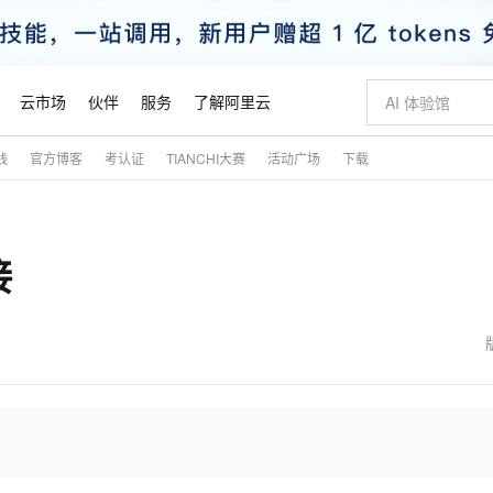
云市场
伙伴
服务
了解阿里云
践
官方博客
考认证
TIANCHI大赛
活动广场
下载
AI 特惠
数据与 API
成为产品伙伴
企业增值服务
最佳实践
价格计算器
AI 场景体
基础软件
产品伙伴合
阿里云认证
市场活动
配置报价
大模型
自助选配和估算价格
新方式
睿译宝，AI翻译排版一步到位
智启 AI 普惠权益
产品生态集成认证中心
企业支持计划
云上春晚
域名与网站
千问官方 MaaS 平台，为开发者和 Agent 而生，新用户赠送 1 亿 + tokens 额度
Qwen Aud
AI Coding
阿里云Maa
2026 阿里云
云服务器 E
为企业打
数据集
Windows
大模型认证
模型
NEW
NEW
接
交付可用成果
值低价云产品抢先购
上传文档即自动完成翻译和格式还原
至高享 1亿+免费 tokens，加速 Al 应用落地
提供智能易用的域名与建站服务
智能编程，一键
安全可靠、
产品生态伙伴
专家技术服务
云上奥运之旅
弹性计算合作
阿里云中企出
手机三要素
宝塔 Linux
全部认证
价格优势
有专属领域专家
GLM-5.2：长任务时代开源旗舰模型
阿里云 OPC 创新助力计划
千问大模型
即刻拥有 DeepS
AI 电商营销
对象存储 O
大模型
产品生态伙伴工作台
企业增值服务台
云栖战略参考
云存储合作计
云栖大会
身份实名认证
CentOS
训练营
推动算力普惠，释放技术红利
最高返9万
多领域专家智能体,一键组建 AI 虚拟交付团队
快速构建应用程序和网站，即刻迈出上云第一步
至高百万元 Token 补贴，加速一人公司成长
多元化、高性能、安全可靠的大模型服务
真正可用的 1M 上下文,一次完成代码全链路开发
轻松解锁专属 Dee
从图文生成到
云上的中国
数据库合作计
活动全景
短信
Docker
图片和
站式影视创作平台
Hermes Agent，打造自进化智能体
Token Plan 模型订阅计划
数字证书管理服务（原SSL证书）
5 分钟轻松部署
AI 广告创作
无影云电脑
企业成长
NEW
信息公告
看见新力量
云网络合作计
OCR 文字识别
JAVA
证享300元代金券
可视化编排打通从文字构思到成片全链路闭环
全托管，含MySQL、PostgreSQL、SQL Server、MariaDB多引擎
自主进化，持久记忆，越用越聪明
Qwen3.8-Max 首发尝鲜，限时加量 10 倍，夜间低至2折
实现全站HTTPS，呈现可信的WEB访问
图文、视频一
随时随地安
魔搭 Mode
Kimi-K3
HappyHors
NEW
loud
服务实践
官网公告
金融模力时刻
Salesforce O
版
发票查验
全能环境
Claude Code + GStack 打造工程团队
千问办公，限时限量积分加倍
Qoder
低代码高效构
AI 建站
短信服务
型
NEW
作计划
Kimi 最新旗舰模型，长程编程与推理利器
让文字生成流
计划
创新中心
魔搭 ModelSc
健康状态
理服务
让AI从“聊天伙伴”进化为能干活的“数字员工”
安装技能 GStack，拥有专属 AI 工程团队
你的AI工作搭子，覆盖日常办公高频场景
面向真实软件的智能体编程平台
0 代码专业建
客户案例
天气预报查询
操作系统
态合作计划