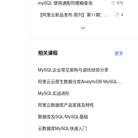
安全
mySQL 使用通配符模糊查询
我要投诉
e-1.1-I2V
Cosyvoice-V3-Flash
572
PolarDB
上云场景组合购
Milvus 弹性伸缩功能新增节
目录）
伴
漫剧创作，剧本、分镜、视频高效生成
100%兼容MySQL、PostgreSQL，兼容Oracle，支持集中和分布式
覆盖90%+业务场景，专享组合折扣价
点支持范围
畅自然，细节丰富
高表现力语音合成大模型，语音克隆听感自然
VPN
【阿里云新品发布·周刊】第11期：云
4
数据库 MySQL 8.0 重磅发布，更适合
ernetes 版 ACK
云聚AI 严选权益
AI 原生数据库服务发布
SSL 证书
mysql 状态访问方法
495
2V
Fun-ASR
企业使用场景的RDS数据库
，一键激活高效办公新体验
理容器应用的 K8s 服务
精选AI产品，从模型到应用全链提效
Agent 数据网关
文戏情感细腻自然，动作戏激烈拳拳到肉，实现更强表演能力
支持中英文自由切换，具备更强的噪声鲁棒性
堡垒机
Java必学MySQL数据库应用场景
395
AI 用量加速计划
云原生数据库 PolarDB
防火墙
、识别商机，让客服更高效、服务更出色。
Mysql笔记--常用命令
新老同享，达量后返
Agentic Database 发布
453
相关课程
更多
主机安全
应用
MySQL企业常见架构与调优经验分享
千问办公
NEW
AI 应用及服务市场
的智能体编程平台
一站式AI生产力平台
阿里云云原生数据仓库AnalyticDB MySQL版 使用教程
AI 应用
伶鹊
MySQL实战进阶
企业级人与Agent协作平台，接入和调度多个数字员工
智能客服平台，对话机器人、对话分析、智能外呼
大模型
阿里云数据库产品家族及特性
大模型服务平台百炼 - 全妙
自然语言处理
数据库及SQL/MySQL基础
应用创作平台
多模态内容创作工具，已接入 DeepSeek
数据标注
云数据库MySQL快速入门
机器学习