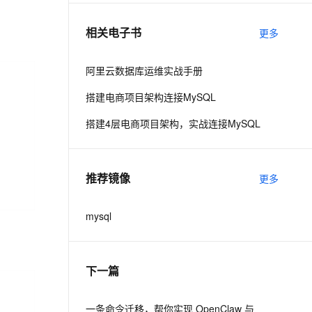
相关电子书
更多
息提取
与 AI 智能体进行实时音视频通话
从文本、图片、视频中提取结构化的属性信息
构建支持视频理解的 AI 音视频实时通话应用
阿里云数据库运维实战手册
t.diy 一步搞定创意建站
构建大模型应用的安全防护体系
搭建电商项目架构连接MySQL
通过自然语言交互简化开发流程,全栈开发支持
通过阿里云安全产品对 AI 应用进行安全防护
搭建4层电商项目架构，实战连接MySQL
推荐镜像
更多
mysql
下一篇
一条命令迁移，帮你实现 OpenClaw 与