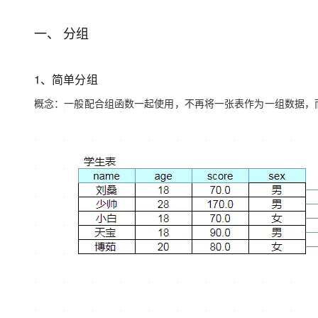
存储
天池大赛
Qwen3.7-Plus
云解析DNS
解决方案免费试用 新老
电子合同
最高领取价值200元试用
能看、能想、能动手的多模
安全
网络与CDN
一、 分组
AI 算法大赛
畅捷通
大数据开发治理平台 Data
AI 产品 免费试用
网络
安全
云开发大赛
Qwen3-VL-Plus
Tableau 订阅
1亿+ 大模型 tokens 和 
1、简单分组
可观测
入门学习赛
中间件
AI空中课堂在线直播课
云防火墙
140+云产品 免费试用
概念：一般配合组函数一起使用，不再将一张表作为一组数据，
上云与迁云
云原生的云上边界网络安全
产品新客免费试用，最长1
数据库
生态解决方案
大模型服务
企业出海
大模型ACA认证体验
大数据计算
助力企业全员 AI 认知与能
行业生态解决方案
千问AI平台-Token Plan
政企业务
媒体服务
开发者生态解决方案
企业服务与云通信
千问AI平台-模型体验
AI 开发和 AI 应用解决
在线体验全尺寸、多种模态
域名与网站
Happy 系列大模型
终端用户计算
Serverless
开发工具