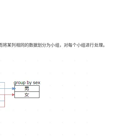
Deepseek-v4-pro
HappyHors
同享
万小智 AI 建站低至 15元/月
Qoder CN
AI 短剧/漫剧
云原生数据库 
快递物流查询
WordPress
成为服务伙
高校合作
点，立即开启云上创新
覆盖公网/内网、递归/权威、移动APP等全场景解析服务
送.CN域名，送备案服务码
基于千问大模型等，支持代码智能生成、研发智能问答
AI助力短剧
态智能体模型
旗舰 MoE 大模型，百万上下文与顶尖推理能力
图生视频，流
Ubuntu
服务生态伙伴
云工开物
企业应用
Works
Night Plan 支持 Qwen 3.8-Max
云原生大数据计算服务 MaxCompute
AI 办公
容器服务 Kub
NEW
GLM-5.2
Wan2.7-T
Red Hat
30+ 款产品免费体验
Data Agent 驱动的一站式 Data+AI 开发治理平台
夜间 5 折，Qwen/Meoo/TokenPlan 客户专享
面向分析的企业级SaaS模式云数据仓库
AI智能应用
提供一站式管
科研合作
视觉 Coding、空间感知、多模态思考等全面升级
1M上下文，专为长程任务能力而生
ERP
堂（旗舰版）
SUSE
智能客服
而将某列相同的数据划分为小组，对每个小组进行处理。
CRM
防护产品
2个月
自动承接线索
建站小程序
OA 办公系统
AI 应用构建
大模型原生
力提升
财税管理
模板建站
Qoder
大模型服务平台百炼-应用模版
HOT
NEW
面向真实软件
个人版上线、团队版降价；千问3.8-Max首发发尝鲜
丰富多元化的应用模版和解决方案
400电话
定制建站
万有无界
大模型服务平台百炼-智能体
方案
广告营销
模板小程序
的模型效果
灵活可视化地构建企业级 Agent
定制小程序
秒悟
人工智能平台 PAI
APP 开发
云端极速 AI 
新一代 AI 视频生成模型，深度适配广告营销等场景
AI Native 的算法工程平台，一站式完成建模、训练、推理服务部署
建站系统