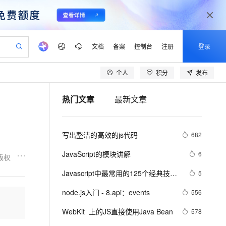
文档
备案
控制台
注册
登录
个人
积分
发布
验
作计划
器
AI 活动
专业服务
服务伙伴合作计划
开发者社区
加入我们
产品动态
服务平台百炼
阿里云 OPC 创新助力计划
热门文章
最新文章
一站式生成采购清单，支持单品或批量购买
io：打造专属 AI 语音助手
S产品伙伴计划（繁花）
峰会
CS
造的大模型服务与应用开发平台
一句话生成原生可编辑精美 PPT 文稿
AI 生产力先锋
Al MaaS 服务伙伴赋能合作
域名
博文
Careers
至高可申请百万元
Qwen3.8-Max 模型上线
开启高性价比 AI 编程新体验
弹性可伸缩的云计算服务
Qwen-Audio-3.0-Realtime 端到端实时语音角色扮演
输入一句话想法, 轻松生成专业的 PPT
先锋实践拓展 AI 生产力的边界
Token 补贴，五大权
计划
海大会
伙伴信用分合作计划
商标
问答
社会招聘
写出整洁的高效的js代码
682
益加速 OPC 成功
eek-V4-Pro
SS
一键部署幻兽帕鲁游戏服务器
飞天发布时刻
HOT
Open Search 向量检索版支
划
备案
电子书
校园招聘
pSeek-V4-Pro
视频创作，一键激活电商全链路生产力
稳定、安全、高性价比、高性能的云存储服务
一键购买专属联机服务器，轻松开启游戏
所见，即是所愿
持视频检索 Pipeline 功能
更多支持
JavaScript的模块讲解
6
版权
划
公司注册
镜像站
视频生成
语音识别与合成
专属 QwenPaw
漫剧工坊：一站式动画创作平台
AI 实训营
HOT
应用身份服务 (IDaaS)
Javascript中最常用的125个经典技…
5
合作伙伴培训与认证
划
上云迁移
站生成，高效打造优质广告素材
全接入的云上超级电脑
从聊天伙伴进化为能主动干活的本地数字员工
快速生产连贯的高质量长漫剧
从基础到进阶，Agent 创客手把手教你
OpenClaw 管理能力上线
lScope
我要反馈
e-1.1-T2V
Qwen3-TTS-Flash
node.js入门 - 8.api：events
556
查询合作伙伴
n Alibaba Cloud ISV 合作
代维服务
建企业门户网站
10 分钟搭建微信、支付宝小程序
MaxCompute MaxFrame 提
畅细腻的高质量视频
离线语音合成大模型，多语言方言自适应，低延迟高稳定
创新加速
WebKit  上的JS直接使用Java Bean
ope
登录合作伙伴管理后台
578
我要建议
站，无忧落地极速上线
以可视化方式快速构建移动和 PC 门户网站
国内短信简单易用，安全可靠，秒级触达，全球覆盖200+国家和地区。
高效部署网站，快速应用到小程序
供自动弹性内存功能