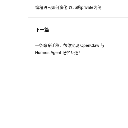
编程语言如何演化-以JS的private为例
息提取
与 AI 智能体进行实时音视频通话
从文本、图片、视频中提取结构化的属性信息
构建支持视频理解的 AI 音视频实时通话应用
下一篇
t.diy 一步搞定创意建站
构建大模型应用的安全防护体系
通过自然语言交互简化开发流程,全栈开发支持
通过阿里云安全产品对 AI 应用进行安全防护
一条命令迁移，帮你实现 OpenClaw 与
Hermes Agent 记忆互通！