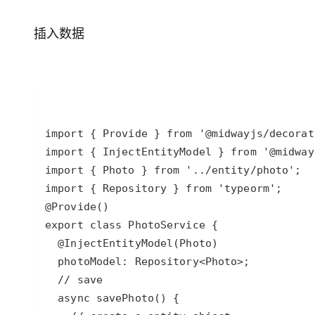
存储
天池大赛
Qwen3.7-Plus
云解析DNS
解决方案免费试用 新老
电子合同
最高领取价值200元试用
能看、能想、能动手的多模
安全
网络与CDN
插入数据
AI 算法大赛
畅捷通
大数据开发治理平台 Data
AI 产品 免费试用
网络
安全
云开发大赛
Qwen3-VL-Plus
Tableau 订阅
1亿+ 大模型 tokens 和 
可观测
入门学习赛
中间件
AI空中课堂在线直播课
云防火墙
140+云产品 免费试用
上云与迁云
云原生的云上边界网络安全
产品新客免费试用，最长1
数据库
生态解决方案
大模型服务
企业出海
大模型ACA认证体验
大数据计算
助力企业全员 AI 认知与能
行业生态解决方案
千问AI平台-Token Plan
政企业务
媒体服务
开发者生态解决方案
企业服务与云通信
千问AI平台-模型体验
AI 开发和 AI 应用解决
在线体验全尺寸、多种模态
域名与网站
Happy 系列大模型
终端用户计算
Serverless
开发工具