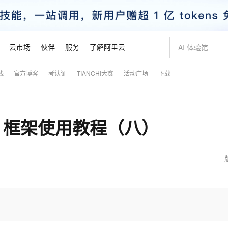
云市场
伙伴
服务
了解阿里云
践
官方博客
考认证
TIANCHI大赛
活动广场
下载
AI 特惠
数据与 API
成为产品伙伴
企业增值服务
最佳实践
价格计算器
AI 场景体
基础软件
产品伙伴合
阿里云认证
市场活动
配置报价
大模型
自助选配和估算价格
新方式
睿译宝，AI翻译排版一步到位
智启 AI 普惠权益
产品生态集成认证中心
企业支持计划
云上春晚
域名与网站
千问官方 MaaS 平台，为开发者和 Agent 而生，新用户赠送 1 亿 + tokens 额度
Qwen Aud
AI Coding
阿里云Maa
2026 阿里云
云服务器 E
为企业打
数据集
Windows
大模型认证
模型
NEW
NEW
ay.js 框架使用教程（八）
交付可用成果
值低价云产品抢先购
上传文档即自动完成翻译和格式还原
至高享 1亿+免费 tokens，加速 Al 应用落地
提供智能易用的域名与建站服务
智能编程，一键
安全可靠、
产品生态伙伴
专家技术服务
云上奥运之旅
弹性计算合作
阿里云中企出
手机三要素
宝塔 Linux
全部认证
价格优势
有专属领域专家
GLM-5.2：长任务时代开源旗舰模型
阿里云 OPC 创新助力计划
千问大模型
即刻拥有 DeepS
AI 电商营销
对象存储 O
大模型
产品生态伙伴工作台
企业增值服务台
云栖战略参考
云存储合作计
云栖大会
身份实名认证
CentOS
训练营
推动算力普惠，释放技术红利
最高返9万
多领域专家智能体,一键组建 AI 虚拟交付团队
快速构建应用程序和网站，即刻迈出上云第一步
至高百万元 Token 补贴，加速一人公司成长
多元化、高性能、安全可靠的大模型服务
真正可用的 1M 上下文,一次完成代码全链路开发
轻松解锁专属 Dee
从图文生成到
云上的中国
数据库合作计
活动全景
短信
Docker
图片和
站式影视创作平台
Hermes Agent，打造自进化智能体
Token Plan 模型订阅计划
数字证书管理服务（原SSL证书）
5 分钟轻松部署
AI 广告创作
无影云电脑
企业成长
NEW
信息公告
看见新力量
云网络合作计
OCR 文字识别
JAVA
证享300元代金券
可视化编排打通从文字构思到成片全链路闭环
全托管，含MySQL、PostgreSQL、SQL Server、MariaDB多引擎
自主进化，持久记忆，越用越聪明
Qwen3.8-Max 首发尝鲜，限时加量 10 倍，夜间低至2折
实现全站HTTPS，呈现可信的WEB访问
图文、视频一
随时随地安
魔搭 Mode
Kimi-K3
HappyHors
NEW
loud
服务实践
官网公告
金融模力时刻
Salesforce O
版
发票查验
全能环境
Claude Code + GStack 打造工程团队
千问办公，限时限量积分加倍
Qoder
低代码高效构
AI 建站
短信服务
型
NEW
作计划
Kimi 最新旗舰模型，长程编程与推理利器
让文字生成流
计划
创新中心
魔搭 ModelSc
健康状态
理服务
让AI从“聊天伙伴”进化为能干活的“数字员工”
安装技能 GStack，拥有专属 AI 工程团队
你的AI工作搭子，覆盖日常办公高频场景
面向真实软件的智能体编程平台
0 代码专业建
客户案例
天气预报查询
操作系统
态合作计划