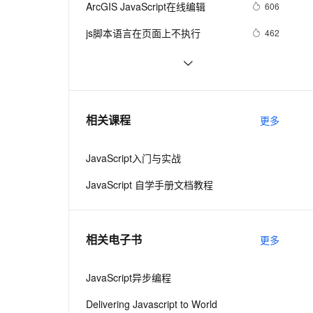
安全
ArcGIS JavaScript在线编辑
我要投诉
e-1.1-I2V
Cosyvoice-V3-Flash
606
PolarDB
上云场景组合购
Milvus 弹性伸缩功能新增节
伴
漫剧创作，剧本、分镜、视频高效生成
100%兼容MySQL、PostgreSQL，兼容Oracle，支持集中和分布式
覆盖90%+业务场景，专享组合折扣价
点支持范围
畅自然，细节丰富
高表现力语音合成大模型，语音克隆听感自然
VPN
js脚本语言在页面上不执行
462
ernetes 版 ACK
云聚AI 严选权益
AI 原生数据库服务发布
SSL 证书
Visual Studio正式支持jQuery 
3
2V
Fun-ASR
，一键激活高效办公新体验
理容器应用的 K8s 服务
精选AI产品，从模型到应用全链提效
Agent 数据网关
JavaScript程式库
文戏情感细腻自然，动作戏激烈拳拳到肉，实现更强表演能力
支持中英文自由切换，具备更强的噪声鲁棒性
堡垒机
【Javascript Demo】一个日期下拉
480
AI 用量加速计划
云原生数据库 PolarDB
菜单的实现
防火墙
、识别商机，让客服更高效、服务更出色。
密码强度应用(js)
新老同享，达量后返
Agentic Database 发布
6
相关课程
更多
主机安全
应用
JavaScript入门与实战
千问办公
NEW
AI 应用及服务市场
的智能体编程平台
一站式AI生产力平台
JavaScript 自学手册文档教程
AI 应用
伶鹊
企业级人与Agent协作平台，接入和调度多个数字员工
智能客服平台，对话机器人、对话分析、智能外呼
大模型
相关电子书
更多
大模型服务平台百炼 - 全妙
自然语言处理
应用创作平台
多模态内容创作工具，已接入 DeepSeek
JavaScript异步编程
数据标注
机器学习
Delivering Javascript to World