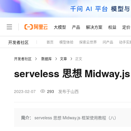
大模型
产品
解决方案
权益
定价
开发者社区
首页
模型体验
探索云世界
问产品
动手实
大模型
产品
解决方案
权益
定价
云市场
伙伴
服务
了解阿里云
精选产品
精选解决方案
普惠上云
产品定价
精选商城
成为销售伙伴
售前咨询
为什么选择阿里云
千问AI平台
开发者社区
数据库
文章
正文
了解云产品的定价详情
大模型服务平台百炼
千问办公，解锁你的工作
普惠上云 官方力荐
分销伙伴
在线服务
网站建设
什么是云计算
大
serveless 思想 Midw
大模型服务与应用平台
企业级Agent产品，直接
云服务器38元/年起，超
咨询伙伴
多端小程序
技术领先
云上成本管理
售后服务
轻量应用服务器
Agency Agents：拥
官方推荐返现计划
大模型
精选产品
精选解决方案
Salesforce 国际版订阅
稳定可靠
管理和优化成本
推荐新用户得奖励，单订单
销售伙伴合作计划
2023-02-07
293
发布于山西
自助服务
友盟天域
安全合规
人工智能与机器学习
AI
文本生成
云数据库 RDS
HappyHorse 打造一
云工开物
无影生态合作计划
在线服务
观测云
分析师报告
高校专属算力普惠，学生认
计算
互联网应用开发
Qwen3.8-Max
HOT
Salesforce On Alibaba C
工单服务
Tuya 物联网平台阿里云
研究报告与白皮书
人工智能平台 PAI
快速拥有专属 OpenClaw
简介：
serveless 思想 Midway.js 框架使用教程（八）
大模
Consulting Partner 合
大数据
容器
智能体时代全能旗舰模型
免费试用
短信专区
一站式AI开发、训练和推
蓝凌 OA
AI 大模型销售与服务生
现代化应用