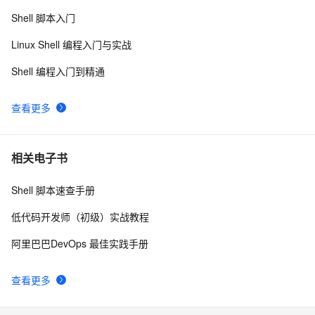
利用 SHELL 的 ITaskbarList 接口控制 TaskBar 图标
417
9
Shell 脚本入门
数组-在Shell脚本中的基本使用介绍
7
10
Linux Shell 编程入门与实战
Shell 编程入门到精通
查看更多
相关电子书
Shell 脚本速查手册
低代码开发师（初级）实战教程
阿里巴巴DevOps 最佳实践手册
查看更多