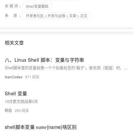
关键词：
Shell变量截取
来 源：
开发者社区
>
开发与运维
>
文章
> 正文
相关文章
八、Linux Shell 脚本：变量与字符串
Shell脚本里的变量就像一个个贴着标签的“箱子”。装东西（赋值）时，=两边千万不能有空格。用单引号''装进去的东西会原封不动，用双引号""则会让里面的
IvanCodes
971
Shell 变量
10月更文挑战第2天
听白
280
shell脚本变量
{name}啥区别
n
a
m
e