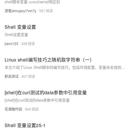
shell脚本变量
{name}啥区别
n
a
m
e
游客j4mujezz7vm7y
567
Shell 变量设置
Shell设置变量
jianz123
326
Linux shell编写技巧之随机取字符串（一）
本文介绍了Linux Shell脚本的编写技巧，包括环境配置、变量命名规则和缩进语法，并提供了一个实例练习，展示如何使用`$RANDOM`变量和`md5sum`命令来生成随机的8位字符串。
职说测试
407
[shell]在curl测试的data参数中引用变量
[shell]在curl测试的data参数中引用变量
花酒锄作田
940
Shell 变量设置25-1