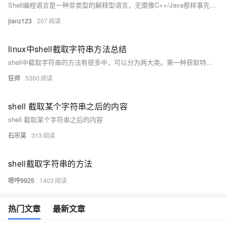
Shell编程语言是一种非类型的解释型语言，无需像C++/Java那样事先声明变量。通过赋值即可定义变量，在Linux支持的所有Shell中均适用。变量分为局部变量与环境变量，前者仅限于定义脚本内使用，后者可在其派生的子进程中使用。常见系统变量如
jianz123
207
linux中shell截取字符串方法总结
shell中截取字符串的方法有很多中，可以分为两大类。第一种获取特定的字符或字符串的左边或者右边的字字符串，java中实现需要先用indexOf来确定特定字符串的位置，然后再用substring来获取结果；第二种类似java中的substring shell中截取字符串的方法有很多中， ${expression}一共有9种使用方法。
狂师
5360
shell 截取某个字符串之后的内容
shell 截取某个字符串之后的内容
石宗昊
313
shell截取字符串的方法
嗯哼9925
1403
热门文章
最新文章