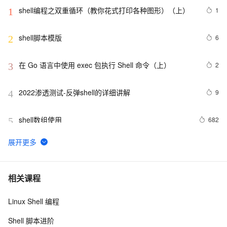
shell编程之双重循环（教你花式打印各种图形）（上）
1
1
shell脚本模版
6
2
在 Go 语言中使用 exec 包执行 Shell 命令（上）
2
3
2022渗透测试-反弹shell的详细讲解
9
4
shell数组使用
682
5
Unix整理笔记——基本shell脚本编程——里程碑M14
2
6
shell脚本之一
575
7
相关课程
Linux Shell 编程
shell查询当前时间
8
8
Shell 脚本进阶