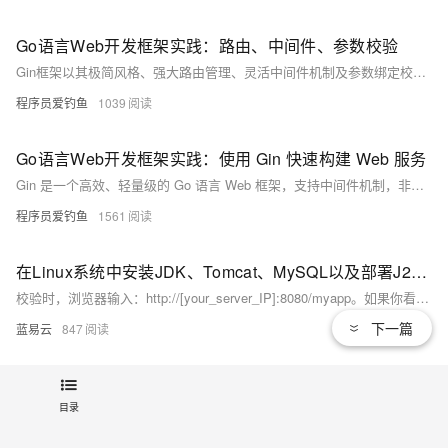
Go语言Web开发框架实践：路由、中间件、参数校验
Gin框架以其极简风格、强大路由管理、灵活中间件机制及参数绑定校验系统著称。本文详解其核心功能：1) 路由管理，支持分组与路径参数；2) 中间件机制，实现全局与局部控制；3) 参数绑定，涵盖多种来源；4) 结构体绑定与字段校验，确保数据合法性；5) 自定义校验器扩展功能；6) 统一错误处理提升用户体验。Gin以清晰模块化、流程可控及自动化校验等优势，成为开发者的优选工具。
程序员爱钓鱼
1039
Go语言Web开发框架实践：使用 Gin 快速构建 Web 服务
Gin 是一个高效、轻量级的 Go 语言 Web 框架，支持中间件机制，非常适合开发 RESTful API。本文从安装到进阶技巧全面解析 Gin 的使用：快速入门示例（Hello Gin）、定义 RESTful 用户服务（增删改查接口实现），以及推荐实践如参数校验、中间件和路由分组等。通过对比标准库 `net/http`，Gin 提供更简洁灵活的开发体验。此外，还推荐了 GORM、Viper、Zap 等配合使用的工具库，助力高效开发。
程序员爱钓鱼
1561
在Linux系统中安装JDK、Tomcat、MySQL以及部署J2EE后端接口
校验时，浏览器输入：http://[your_server_IP]:8080/myapp。如果你看到你的应用的欢迎页面，恭喜你，一切都已就绪。
下一篇
蓝易云
847
在Linux操作系统上设置JDK、Tomcat、MySQL以及J2EE后端接口的部署步骤
目录
让我们总结一下，给你的Linux操作系统装备上最强的军队，需要先后装备好JDK的弓箭，布置好Tomcat的阵地，再把MySQL的物资原料准备好，最后部署好J2EE攻城车，那就准备好进军吧，你的Linux军团，无人可挡！
蓝易云
602