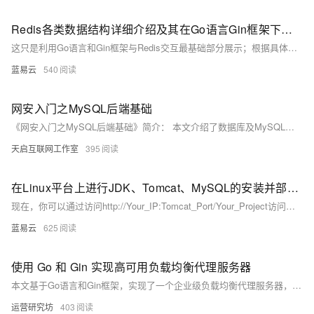
Redis各类数据结构详细介绍及其在Go语言Gin框架下实践应用
这只是利用Go语言和Gin框架与Redis交互最基础部分展示；根据具体业务需求可能需要更复杂查询、事务处理或订阅发布功能实现更多高级特性应用场景。
蓝易云
540
网安入门之MySQL后端基础
《网安入门之MySQL后端基础》简介： 本文介绍了数据库及MySQL的基础知识，涵盖数据库的概念、结构与操作。数据库是组织化存储数据的集合，通过表、列、行等结构实现高效管理。MySQL作为开源的关系型数据库管理系统，广泛应用于Web开发。文中详细讲解了MySQL的基本操作，如增（INSERT）、删（DELETE）、改（UPDATE）、查（SELECT）等语句的使用方法，并介绍了数据库事务的ACID特性。此外，还探讨了SQL注入攻击的风险及防范措施，强调了预处理语句的重要性。最后，简述了PHP中mysqli扩展的使用方法，包括连接数据库、执行查询和关闭连接等步骤。
天启互联网工作室
395
在Linux平台上进行JDK、Tomcat、MySQL的安装并部署后端项目
现在，你可以通过访问http://Your_IP:Tomcat_Port/Your_Project访问你的项目了。如果一切顺利，你将看到那绚烂的胜利之光照耀在你的项目之上！
蓝易云
625
使用 Go 和 Gin 实现高可用负载均衡代理服务器
本文基于Go语言和Gin框架，实现了一个企业级负载均衡代理服务器，支持动态路由、健康检查、会话保持等功能。具备高可用性与高性能，单节点支持100k+ QPS，延迟达亚毫秒级，并提供完整的压力测试方案与优化建议。
运营研究坊
403