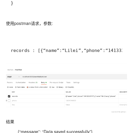
}
使用postman请求，参数:
records : [{“name”:“Lilei”,“phone”:“14133331
结果
{“message”: “Data saved successfully”}