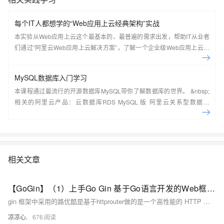
每个IT人都想学的“Web应用上云经典架构”实战
本实验从Web应用上云这个最基本的、最普遍的需求出发，帮助IT从业者
们通过“阿里云Web应用上云解决方案”，了解一个企业级Web应用上云的
常见架构，了解如何构建一个高可用、可扩展的企业级应用架构。
MySQL数据库入门学习
本课程通过最流行的开源数据库MySQL带你了解数据库的世界。 &nbsp;
相关的阿里云产品：云数据库RDS MySQL 版 阿里云关系型数据库
RDS（Relational Database Service）是一种稳定可靠、可弹性伸缩的在
线数据库服务，提供容灾、备份、恢复、迁移等方面的全套解决方案，彻
底解决数据库运维的烦恼。 了解产品详
情:&nbsp;https://www.aliyun.com/product/rds/mysql&nbsp;
相关文章
【GoGin】（1）上手Go Gin 基于Go语言开发的Web框架，本文介绍了各种路由的配置信息；包含各场景下请求参数的基本传入接收
gin 框架中采用的路优酷是基于httprouter做的是一个高性能的 HTTP 请求路由器，适用于 Go 语言。它的设计目标是提供高效的路由匹配和低内存占用，特别适合需要高性能和简单路由的应用场景。
凉凉心.
676