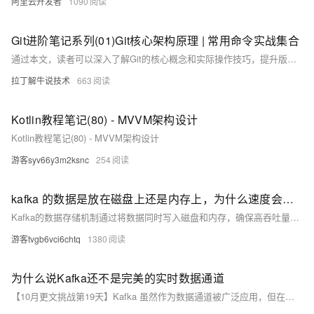
阿里云开发者
1090
Git进阶笔记系列(01)Git核心架构原理 | 常用命令实战集合
通过本文，读者可以深入了解Git的核心概念和实际操作技巧，提升版本管理能力。
拉丁解牛说技术
663
Kotlin教程笔记(80) - MVVM架构设计
Kotlin教程笔记(80) - MVVM架构设计
游客syv66y3m2ksnc
254
kafka 的数据是放在磁盘上还是内存上，为什么速度会快？
Kafka的数据存储机制通过将数据同时写入磁盘和内存，确保高吞吐量与持久性。其日志文件按主题和分区组织，使用预写日志（WAL）保证数据持久性，并借助操作系统的页缓存加速读取。Kafka采用顺序I/O、零拷贝技术和批量处理优化性能，支持分区分段以实现并行处理。示例代码展示了如何使用KafkaProducer发送消息。
游客tvgb6vci6chtq
1380
为什么说Kafka还不是完美的实时数据通道
【10月更文挑战第19天】Kafka 虽然作为数据通道被广泛应用，但在实时性、数据一致性、性能及管理方面存在局限。数据延迟受消息堆积和分区再平衡影响；数据一致性难以达到恰好一次；性能瓶颈在于网络和磁盘I/O；管理复杂性涉及集群配置与版本升级。