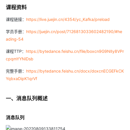
课程资料
课程链接：
https://live.juejin.cn/4354/yc_Kafka/preload
学员手册：
https://juejin.cn/post/7126813033602482190/#he
ading-54
课程TTP：
https://bytedance.feishu.cn/file/boxcn9G9NlIy8VPr
cpqmYYNlDsb
完整手册：
https://bytedance.feishu.cn/docx/doxcnECGEFkCK
YqbxaDipK1qrVf
一、消息队列概述
消息队列