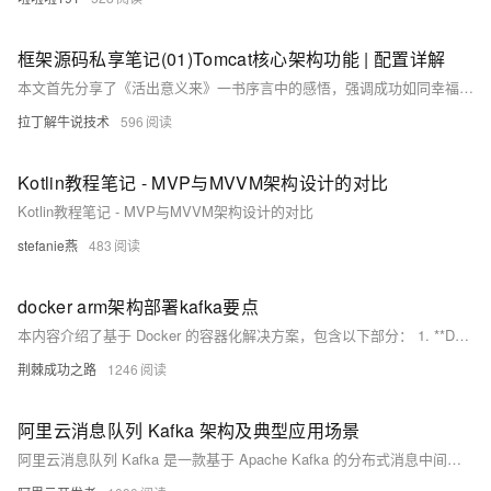
框架源码私享笔记(01)Tomcat核心架构功能 | 配置详解
本文首先分享了《活出意义来》一书序言中的感悟，强调成功如同幸福，不是刻意追求就能得到，而是全心投入时的副产品。接着探讨了Tomcat的核心功能与架构解析，包括网络连接器（Connector）和Servlet容器（Container），并介绍了其处理HTTP请求的工作流程。文章还详细解释了Tomcat的server.xml配置文件，涵盖了从顶级容器Server到子组件Connector、Engine、Host、Context等的配置参数及作用，帮助读者理解Tomcat的内部机制和配置方法。
拉丁解牛说技术
596
Kotlin教程笔记 - MVP与MVVM架构设计的对比
Kotlin教程笔记 - MVP与MVVM架构设计的对比
stefanie燕
483
docker arm架构部署kafka要点
本内容介绍了基于 Docker 的容器化解决方案，包含以下部分： 1. **Docker 容器管理**：通过 Portainer 可视化管理工具实现对主节点和代理节点的统一管理。 2. **Kafka 可视化工具**：部署 Kafka-UI 以图形化方式监控和管理 Kafka 集群，支持动态配置功能， 3. **Kafka 安装与配置**：基于 Bitnami Kafka 镜像，提供完整的 Kafka 集群配置示例，涵盖 KRaft 模式、性能调优参数及数据持久化设置，适用于高可用生产环境。 以上方案适合 ARM64 架构，为用户提供了一站式的容器化管理和消息队列解决方案。
荆棘成功之路
1246
阿里云消息队列 Kafka 架构及典型应用场景
阿里云消息队列 Kafka 是一款基于 Apache Kafka 的分布式消息中间件，支持消息发布与订阅模型，满足微服务解耦、大数据处理及实时流数据分析需求。其通过存算分离架构优化成本与性能，提供基础版、标准版和专业版三种 Serverless 版本，分别适用于不同业务场景，最高 SLA 达 99.99%。阿里云 Kafka 还具备弹性扩容、多可用区部署、冷热数据缓存隔离等特性，并支持与 Flink、MaxCompute 等生态工具无缝集成，广泛应用于用户行为分析、数据入库等场景，显著提升数据处理效率与实时性。