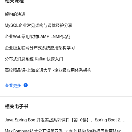
相关课程
架构的演进
基于 Serverless 架构的头像漫画风处理小程序
6
8
MySQL企业常见架构与调优经验分享
LLM主要类别架构（二）
5
9
企业Web常用架构LAMP-LNMP实战
jQuery技术内幕：深入解析jQuery架构设计与实现原理.  
9
10
企业级互联网分布式系统应用架构学习
3.2　选择器表达式
分布式消息系统 Kafka 快速入门
高校精品课-上海交通大学 -企业级应用体系架构
查看更多
相关电子书
Java Spring Boot开发实战系列课程【第16讲】：Spring Boot 2.0 实战Apache Kafka百万级高并发消息中间件与原理解析
MaxCompute技术公开课第四季 之 如何将Kafka数据同步至MaxCompute