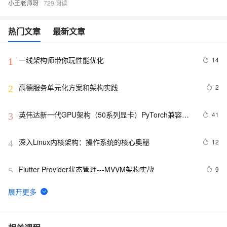
小王老师呀
729
热门文章
最新文章
一线架构师带你玩性能优化
14
1
高德服务单元化方案和架构实践
2
2
英伟达新一代GPU架构（50系列显卡）PyTorch兼容性
41
3
解决方案
深入Linux内核架构：操作系统的核心奥秘
12
4
Flutter Provider状态管理---MVVM架构实战
9
5
架构设计第一讲：架构设计相关面试题汇总
12
6
基于 Serverless 架构的 CI/CD 框架：Serverless-cd
3
7