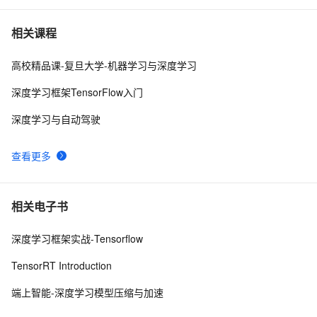
源码】
基于深度学习的图像识别技术研究进展### 
10
7
相关课程
高校精品课-复旦大学-机器学习与深度学习
深入理解深度学习中的卷积神经网络（CNN）：从原理到
5
8
实践
深度学习框架TensorFlow入门
使用PyTorch解决多分类问题：构建、训练和评估深度学
3
9
深度学习与自动驾驶
习模型
 深度学习中的图像风格迁移技术探析
6
10
查看更多
相关电子书
深度学习框架实战-Tensorflow
TensorRT Introduction
端上智能-深度学习模型压缩与加速