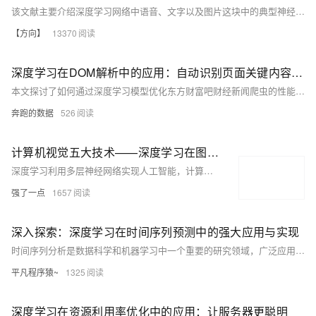
该文献主要介绍深度学习网络中语音、文字以及图片这块中的典型神经网络，重点介绍Memory与Attention的发展前沿，分析了几个详细的典型模型，说明Memory与Attention在文字、语音以及图片相关应用中的重要性。
【方向】
13370
深度学习在DOM解析中的应用：自动识别页面关键内容区块
本文探讨了如何通过深度学习模型优化东方财富吧财经新闻爬虫的性能。针对网络请求、DOM解析与模型推理等瓶颈，采用代理复用、批量推理、多线程并发及模型量化等策略，将单页耗时从5秒优化至2秒，提升60%以上。代码示例涵盖代理配置、TFLite模型加载、批量预测及多线程抓取，确保高效稳定运行，为大规模数据采集提供参考。
奔跑的数据
526
计算机视觉五大技术——深度学习在图像处理中的应用
深度学习利用多层神经网络实现人工智能，计算机视觉是其重要应用之一。图像分类通过卷积神经网络（CNN）判断图片类别，如“猫”或“狗”。目标检测不仅识别物体，还确定其位置，R-CNN系列模型逐步优化检测速度与精度。语义分割对图像每个像素分类，FCN开创像素级分类范式，DeepLab等进一步提升细节表现。实例分割结合目标检测与语义分割，Mask R-CNN实现精准实例区分。关键点检测用于人体姿态估计、人脸特征识别等，OpenPose和HRNet等技术推动该领域发展。这些方法在效率与准确性上不断进步，广泛应用于实际场景。
强了一点
1657
深入探索：深度学习在时间序列预测中的强大应用与实现
时间序列分析是数据科学和机器学习中一个重要的研究领域，广泛应用于金融市场、天气预报、能源管理、交通预测、健康监控等多个领域。时间序列数据具有顺序相关性，通常展示出时间上较强的依赖性，因此简单的传统回归模型往往不能捕捉其中复杂的动态特征。深度学习通过其非线性建模能力和层次结构的特征提取能力，能够有效地捕捉复杂的时间相关性和非线性动态变化模式，从而在时间序列分析中展现出极大的潜力。
平凡程序猿~
1325
深度学习在资源利用率优化中的应用：让服务器更聪明