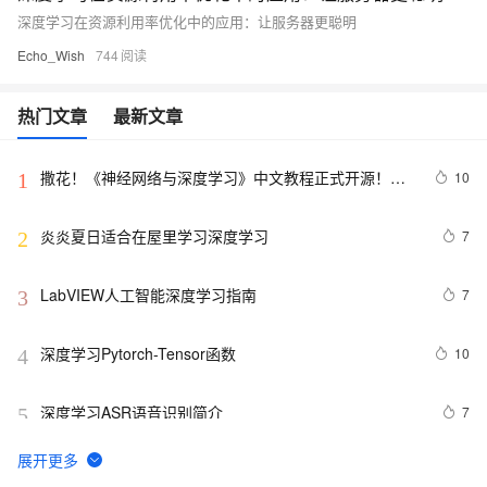
深度学习在资源利用率优化中的应用：让服务器更聪明
Echo_Wish
744
热门文章
最新文章
撒花！《神经网络与深度学习》中文教程正式开源！全
10
1
书 pdf、ppt 和代码一同放出
炎炎夏日适合在屋里学习深度学习
7
2
LabVIEW人工智能深度学习指南
7
3
深度学习Pytorch-Tensor函数
10
4
深度学习ASR语音识别简介
7
5
Kafka +深度学习+ MQTT搭建可扩展的物联网平台【附
4
6