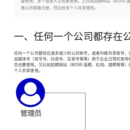
存储
天池大赛
要使用、多个运营人员也要使用。又比如招聘网站（BOSS
Qwen3.7-Plus
云解析DNS
解决方案免费试用 新老
电子合同
者公共邮箱注册，然后给多个人共享使用。
最高领取价值200元试用
能看、能想、能动手的多模
安全
网络与CDN
AI 算法大赛
畅捷通
大数据开发治理平台 Data
AI 产品 免费试用
网络
安全
云开发大赛
Qwen3-VL-Plus
Tableau 订阅
1亿+ 大模型 tokens 和 
一、任何一个公司都存在
可观测
入门学习赛
中间件
AI空中课堂在线直播课
云防火墙
140+云产品 免费试用
上云与迁云
云原生的云上边界网络安全
产品新客免费试用，最长1
数据库
生态解决方案
任何一个公司都存在或多或少的公共账号，或者叫做共享账号，
大模型服务
企业出海
大模型ACA认证体验
自媒体号（知乎号、抖音号、百家号等等）用于企业日常的宣传
大数据计算
员也要使用。又比如招聘网站（BOSS 直聘、拉钩、猎聘等等
助力企业全员 AI 认知与能
行业生态解决方案
千问AI平台-Token Plan
政企业务
个人共享使用。
媒体服务
开发者生态解决方案
企业服务与云通信
千问AI平台-模型体验
AI 开发和 AI 应用解决
在线体验全尺寸、多种模态
域名与网站
Happy 系列大模型
终端用户计算
Serverless
开发工具