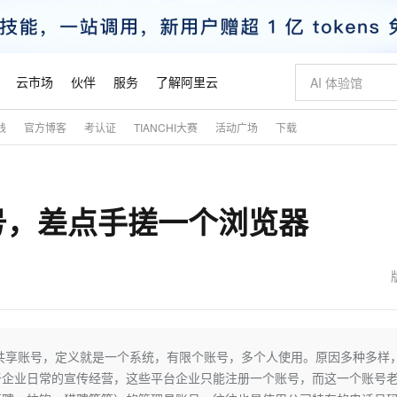
云市场
伙伴
服务
了解阿里云
践
官方博客
考认证
TIANCHI大赛
活动广场
下载
AI 特惠
数据与 API
成为产品伙伴
企业增值服务
最佳实践
价格计算器
AI 场景体
基础软件
产品伙伴合
阿里云认证
市场活动
配置报价
大模型
自助选配和估算价格
新方式
睿译宝，AI翻译排版一步到位
智启 AI 普惠权益
产品生态集成认证中心
企业支持计划
云上春晚
域名与网站
千问官方 MaaS 平台，为开发者和 Agent 而生，新用户赠送 1 亿 + tokens 额度
Qwen Aud
AI Coding
阿里云Maa
2026 阿里云
云服务器 E
为企业打
数据集
Windows
大模型认证
模型
NEW
NEW
号，差点手搓一个浏览器
交付可用成果
值低价云产品抢先购
上传文档即自动完成翻译和格式还原
至高享 1亿+免费 tokens，加速 Al 应用落地
提供智能易用的域名与建站服务
智能编程，一键
安全可靠、
产品生态伙伴
专家技术服务
云上奥运之旅
弹性计算合作
阿里云中企出
手机三要素
宝塔 Linux
全部认证
价格优势
有专属领域专家
GLM-5.2：长任务时代开源旗舰模型
阿里云 OPC 创新助力计划
千问大模型
即刻拥有 DeepS
AI 电商营销
对象存储 O
大模型
产品生态伙伴工作台
企业增值服务台
云栖战略参考
云存储合作计
云栖大会
身份实名认证
CentOS
训练营
推动算力普惠，释放技术红利
最高返9万
多领域专家智能体,一键组建 AI 虚拟交付团队
快速构建应用程序和网站，即刻迈出上云第一步
至高百万元 Token 补贴，加速一人公司成长
多元化、高性能、安全可靠的大模型服务
真正可用的 1M 上下文,一次完成代码全链路开发
轻松解锁专属 Dee
从图文生成到
云上的中国
数据库合作计
活动全景
短信
Docker
图片和
站式影视创作平台
Hermes Agent，打造自进化智能体
Token Plan 模型订阅计划
数字证书管理服务（原SSL证书）
5 分钟轻松部署
AI 广告创作
无影云电脑
企业成长
NEW
信息公告
看见新力量
云网络合作计
OCR 文字识别
JAVA
证享300元代金券
可视化编排打通从文字构思到成片全链路闭环
全托管，含MySQL、PostgreSQL、SQL Server、MariaDB多引擎
自主进化，持久记忆，越用越聪明
Qwen3.8-Max 首发尝鲜，限时加量 10 倍，夜间低至2折
实现全站HTTPS，呈现可信的WEB访问
图文、视频一
随时随地安
魔搭 Mode
Kimi-K3
HappyHors
NEW
loud
服务实践
官网公告
金融模力时刻
Salesforce O
版
发票查验
全能环境
Claude Code + GStack 打造工程团队
千问办公，限时限量积分加倍
Qoder
低代码高效构
AI 建站
短信服务
共享账号，定义就是一个系统，有限个账号，多个人使用。原因多种多样
型
NEW
作计划
Kimi 最新旗舰模型，长程编程与推理利器
让文字生成流
计划
创新中心
魔搭 ModelSc
健康状态
理服务
让AI从“聊天伙伴”进化为能干活的“数字员工”
安装技能 GStack，拥有专属 AI 工程团队
你的AI工作搭子，覆盖日常办公高频场景
面向真实软件的智能体编程平台
0 代码专业建
于企业日常的宣传经营，这些平台企业只能注册一个账号，而这一个账号
客户案例
天气预报查询
操作系统
态合作计划