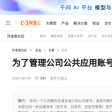
大模型
产品
解决方案
权益
定价
开发者社区
首页
模型体验
探索云世界
问产品
动手实
大模型
产品
解决方案
权益
定价
云市场
伙伴
服务
了解阿里云
精选产品
精选解决方案
普惠上云
产品定价
精选商城
成为销售伙伴
售前咨询
为什么选择阿里云
千问AI平台
开发者社区
安全
文章
正文
了解云产品的定价详情
大模型服务平台百炼
千问办公，解锁你的工作
普惠上云 官方力荐
分销伙伴
在线服务
网站建设
什么是云计算
大
为了管理公司公共应用账
大模型服务与应用平台
企业级Agent产品，直接
云服务器38元/年起，超
咨询伙伴
多端小程序
技术领先
云上成本管理
售后服务
轻量应用服务器
Agency Agents：拥
官方推荐返现计划
大模型
精选产品
精选解决方案
Salesforce 国际版订阅
稳定可靠
管理和优化成本
推荐新用户得奖励，单订单
销售伙伴合作计划
2023-02-04
591
发布于浙江
自助服务
友盟天域
安全合规
人工智能与机器学习
AI
文本生成
云数据库 RDS
HappyHorse 打造一
云工开物
无影生态合作计划
在线服务
观测云
分析师报告
高校专属算力普惠，学生认
计算
互联网应用开发
Qwen3.8-Max
HOT
Salesforce On Alibaba C
工单服务
Tuya 物联网平台阿里云
研究报告与白皮书
人工智能平台 PAI
快速拥有专属 OpenClaw
简介：
任何一个公司都存在或多或少的公共账号，或者叫做
大模
Consulting Partner 合
大数据
容器
智能体时代全能旗舰模型
免费试用
短信专区
一站式AI开发、训练和推
如常见的一些自媒体号（知乎号、抖音号、百家号等等）用
蓝凌 OA
AI 大模型销售与服务生
现代化应用