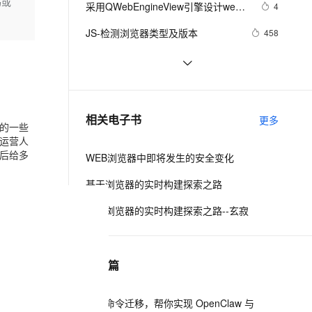
安全
码或
采用QWebEngineView引擎设计web
我要投诉
e-1.1-I2V
Cosyvoice-V3-Flash
4
PolarDB
上云场景组合购
Milvus 弹性伸缩功能新增节
伴
浏览器
漫剧创作，剧本、分镜、视频高效生成
100%兼容MySQL、PostgreSQL，兼容Oracle，支持集中和分布式
覆盖90%+业务场景，专享组合折扣价
点支持范围
畅自然，细节丰富
高表现力语音合成大模型，语音克隆听感自然
VPN
JS-检测浏览器类型及版本
458
ernetes 版 ACK
云聚AI 严选权益
AI 原生数据库服务发布
SSL 证书
安全麻烦不断 Mozilla再次推迟火狐浏
1
2V
Fun-ASR
，一键激活高效办公新体验
理容器应用的 K8s 服务
精选AI产品，从模型到应用全链提效
Agent 数据网关
览器3.1版发布
文戏情感细腻自然，动作戏激烈拳拳到肉，实现更强表演能力
支持中英文自由切换，具备更强的噪声鲁棒性
堡垒机
在 Linux 服务器中创建假桌面运行模
5
AI 用量加速计划
云原生数据库 PolarDB
拟浏览器有头模式
防火墙
、识别商机，让客服更高效、服务更出色。
HTML利用Table使得内容在浏览器中
新老同享，达量后返
Agentic Database 发布
3
相关电子书
更多
的一些
横向、垂直居中
主机安全
应用
运营人
然后给多
WEB浏览器中即将发生的安全变化
千问办公
NEW
AI 应用及服务市场
的智能体编程平台
一站式AI生产力平台
基于浏览器的实时构建探索之路
AI 应用
伶鹊
基于浏览器的实时构建探索之路--玄寂
企业级人与Agent协作平台，接入和调度多个数字员工
智能客服平台，对话机器人、对话分析、智能外呼
大模型
大模型服务平台百炼 - 全妙
自然语言处理
下一篇
应用创作平台
多模态内容创作工具，已接入 DeepSeek
数据标注
机器学习
一条命令迁移，帮你实现 OpenClaw 与