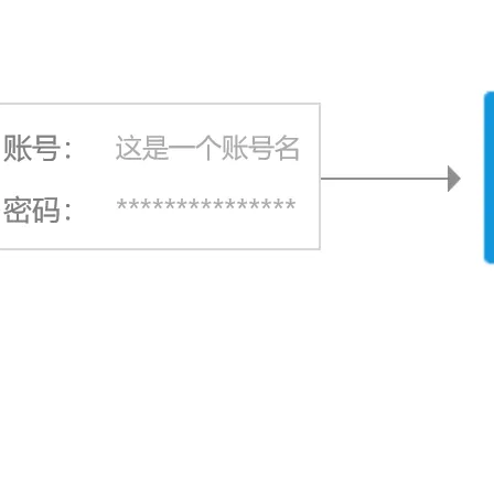
AI 应用
10分钟微调：让0.6B模型媲美235B模
多模态数据信
型
依托云原生高可用架构,实现Dify私有化部署
用1%尺寸在特定领域达到大模型90%以上效果
一个 AI 助手
超强辅助，Bol
即刻拥有 DeepSeek-R1 满血版
在企业官网、通讯软件中为客户提供 AI 客服
多种方案随心选，轻松解锁专属 DeepSeek