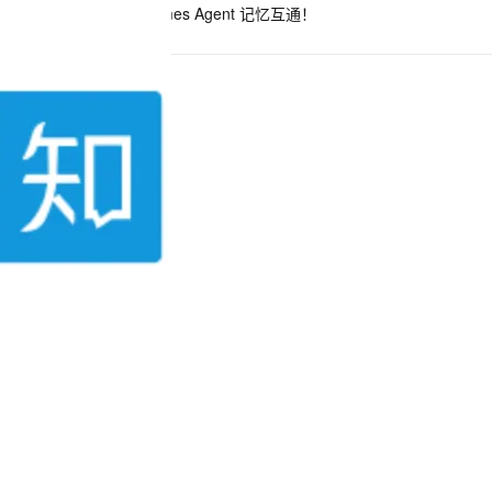
Hermes Agent 记忆互通！
息提取
与 AI 智能体进行实时音视频通话
从文本、图片、视频中提取结构化的属性信息
构建支持视频理解的 AI 音视频实时通话应用
t.diy 一步搞定创意建站
构建大模型应用的安全防护体系
通过自然语言交互简化开发流程,全栈开发支持
通过阿里云安全产品对 AI 应用进行安全防护