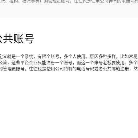
 直聘、拉钩、猎聘等等）的管理员账号，往往也是使用公司特有的电话号
Deepseek-v4-pro
HappyHors
同享
万小智 AI 建站低至 15元/月
Qoder CN
AI 短剧/漫剧
云原生数据库 
快递物流查询
WordPress
成为服务伙
高校合作
点，立即开启云上创新
覆盖公网/内网、递归/权威、移动APP等全场景解析服务
送.CN域名，送备案服务码
基于千问大模型等，支持代码智能生成、研发智能问答
AI助力短剧
态智能体模型
旗舰 MoE 大模型，百万上下文与顶尖推理能力
图生视频，流
Ubuntu
服务生态伙伴
云工开物
企业应用
Works
Night Plan 支持 Qwen 3.8-Max
云原生大数据计算服务 MaxCompute
AI 办公
容器服务 Kub
NEW
GLM-5.2
Wan2.7-T
Red Hat
30+ 款产品免费体验
Data Agent 驱动的一站式 Data+AI 开发治理平台
夜间 5 折，Qwen/Meoo/TokenPlan 客户专享
面向分析的企业级SaaS模式云数据仓库
AI智能应用
提供一站式管
科研合作
公共账号
视觉 Coding、空间感知、多模态思考等全面升级
1M上下文，专为长程任务能力而生
ERP
堂（旗舰版）
SUSE
智能客服
CRM
防护产品
2个月
自动承接线索
建站小程序
定义就是一个系统，有限个账号，多个人使用。原因多种多样，比如常见
OA 办公系统
AI 应用构建
大模型原生
经营，这些平台企业只能注册一个账号，而这一个账号老板要使用、多个
）的管理员账号，往往也是使用公司特有的电话号码或者公共邮箱注册，
力提升
财税管理
模板建站
Qoder
大模型服务平台百炼-应用模版
HOT
NEW
面向真实软件
个人版上线、团队版降价；千问3.8-Max首发发尝鲜
丰富多元化的应用模版和解决方案
400电话
定制建站
万有无界
大模型服务平台百炼-智能体
方案
广告营销
模板小程序
的模型效果
灵活可视化地构建企业级 Agent
定制小程序
秒悟
人工智能平台 PAI
APP 开发
云端极速 AI 
新一代 AI 视频生成模型，深度适配广告营销等场景
AI Native 的算法工程平台，一站式完成建模、训练、推理服务部署
建站系统