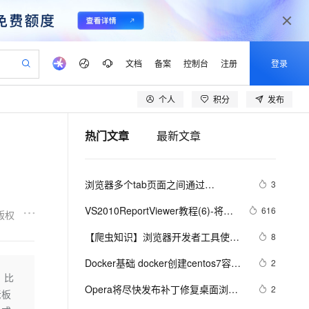
文档
备案
控制台
注册
登录
个人
积分
发布
验
作计划
器
AI 活动
专业服务
服务伙伴合作计划
开发者社区
加入我们
产品动态
服务平台百炼
阿里云 OPC 创新助力计划
热门文章
最新文章
一站式生成采购清单，支持单品或批量购买
io：打造专属 AI 语音助手
S产品伙伴计划（繁花）
峰会
CS
造的大模型服务与应用开发平台
一句话生成原生可编辑精美 PPT 文稿
AI 生产力先锋
Al MaaS 服务伙伴赋能合作
域名
博文
Careers
至高可申请百万元
Qwen3.8-Max 模型上线
开启高性价比 AI 编程新体验
弹性可伸缩的云计算服务
Qwen-Audio-3.0-Realtime 端到端实时语音角色扮演
输入一句话想法, 轻松生成专业的 PPT
先锋实践拓展 AI 生产力的边界
Token 补贴，五大权
计划
海大会
伙伴信用分合作计划
商标
问答
社会招聘
浏览器多个tab页面之间通过
3
益加速 OPC 成功
eek-V4-Pro
SS
一键部署幻兽帕鲁游戏服务器
飞天发布时刻
HOT
Open Search 向量检索版支
划
备案
电子书
校园招聘
localStorage进行通信
pSeek-V4-Pro
视频创作，一键激活电商全链路生产力
稳定、安全、高性价比、高性能的云存储服务
一键购买专属联机服务器，轻松开启游戏
所见，即是所愿
持视频检索 Pipeline 功能
更多支持
VS2010ReportViewer教程(6)-将报
616
版权
划
公司注册
镜像站
视频生成
语音识别与合成
表浏览器与报表联系
专属 QwenPaw
漫剧工坊：一站式动画创作平台
AI 实训营
HOT
应用身份服务 (IDaaS)
【爬虫知识】浏览器开发者工具使用
8
合作伙伴培训与认证
划
上云迁移
站生成，高效打造优质广告素材
全接入的云上超级电脑
从聊天伙伴进化为能主动干活的本地数字员工
快速生产连贯的高质量长漫剧
从基础到进阶，Agent 创客手把手教你
OpenClaw 管理能力上线
技巧总结
lScope
我要反馈
e-1.1-T2V
Qwen3-TTS-Flash
Docker基础 docker创建centos7容器
2
查询合作伙伴
n Alibaba Cloud ISV 合作
代维服务
建企业门户网站
10 分钟搭建微信、支付宝小程序
，比
MaxCompute MaxFrame 提
然后安装配置Nginx，并在浏览器访问
畅细腻的高质量视频
离线语音合成大模型，多语言方言自适应，低延迟高稳定
创新加速
Opera将尽快发布补丁修复桌面浏览
ope
登录合作伙伴管理后台
2
我要建议
站，无忧落地极速上线
以可视化方式快速构建移动和 PC 门户网站
国内短信简单易用，安全可靠，秒级触达，全球覆盖200+国家和地区。
高效部署网站，快速应用到小程序
供自动弹性内存功能
老板
器漏洞