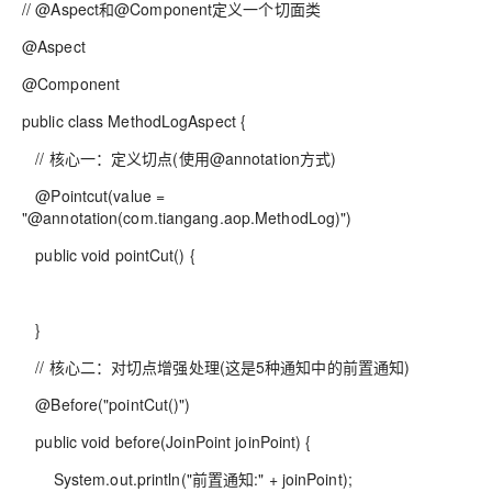
// @Aspect和@Component定义一个切面类
@Aspect
@Component
public class MethodLogAspect {
// 核心一：定义切点(使用@annotation方式)
@Pointcut(value =
"@annotation(com.tiangang.aop.MethodLog)")
public void pointCut() {
}
// 核心二：对切点增强处理(这是5种通知中的前置通知)
@Before("pointCut()")
public void before(JoinPoint joinPoint) {
System.out.println("前置通知:" + joinPoint);