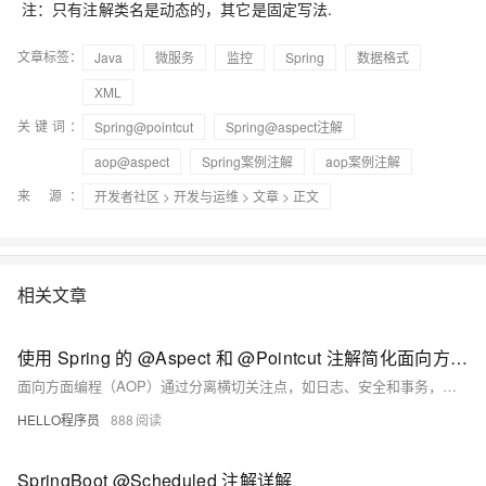
注：只有注解类名是动态的，其它是固定写法.
文章标签：
Java
微服务
监控
Spring
数据格式
XML
关键词：
Spring@pointcut
Spring@aspect注解
aop@aspect
Spring案例注解
aop案例注解
来 源：
开发者社区
>
开发与运维
>
文章
> 正文
相关文章
使用 Spring 的 @Aspect 和 @Pointcut 注解简化面向方面的编程 (AOP)
面向方面编程（AOP）通过分离横切关注点，如日志、安全和事务，提升代码模块化与可维护性。Spring 提供了对 AOP 的强大支持，核心注解 `@Aspect` 和 `@Pointcut` 使得定义切面与切入点变得简洁直观。`@Aspect` 标记切面类，集中处理通用逻辑；`@Pointcut` 则通过表达式定义通知的应用位置，提高代码可读性与复用性。二者结合，使开发者能清晰划分业务逻辑与辅助功能，简化维护并提升系统灵活性。Spring AOP 借助代理机制实现运行时织入，与 Spring 容器无缝集成，支持依赖注入与声明式配置，是构建清晰、高内聚应用的理想选择。
HELLO程序员
888
SpringBoot @Scheduled 注解详解