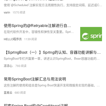
使用`@Scheduled`注解实现方法周期性执行，支持固定间隔、延迟或Cron表达式触发，基于Spring Task，适用于日志清理、数据同步等定时任务场景。需启用`@EnableScheduling`，注意线程阻塞与分布式重复问题，推荐结合`@Async`异步处理，提升任务调度效率。
varin
1570
使用Spring的@Retryable注解进行自动重试
在现代软件开发中，容错性和弹性至关重要。Spring框架提供的`@Retryable`注解为处理瞬时故障提供了一种声明式、可配置的重试机制，使开发者能够以简洁的方式增强应用的自我恢复能力。本文深入解析了`@Retryable`的使用方法及其参数配置，并结合`@Recover`实现失败回退策略，帮助构建更健壮、可靠的应用程序。
HELLO程序员
1139
【SpringBoot（一）】Spring的认知、容器功能讲解与自动装配原理的入门，带你熟悉Springboot中基本的注解使用
SpringBoot专栏开篇第一章，讲述认识SpringBoot、Bean容器功能的讲解、自动装配原理的入门，还有其他常用的Springboot注解！如果想要了解SpringBoot，那么就进来看看吧！
凉凉心.
793
常用SpringBoot注解汇总与用法说明
这些注解的使用和组合是Spring Boot快速开发和微服务实现的基础，通过它们，可以有效地指导Spring容器进行类发现、自动装配、配置、代理和管理等核心功能。开发者应当根据项目实际需求，运用这些注解来优化代码结构和服务逻辑。
蓝易云
680
探索Spring Boot的@Conditional注解的上下文配置