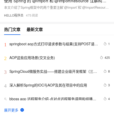
使用 Spring 的 @Import 和 @ImportResource 注解构建模块化应用程序
本文介绍了Spring框架中的两个重要注解`@Import`和`@ImportResource`，它们在模块化开发中起着关键作用。文章详细分析了这两个注解的功能、使用场景及最佳实践，帮助开发者构建更清晰、可维护和可扩展的Java应用程序。
HELLO程序员
475
热门文章
最新文章
springboot aop方式打印请求参数与结果(支持POST请
1
1
求)
AOP这些应用场景(交叉业务)
425
2
SpringCloud微服务实战——搭建企业级开发框架（三十
8
3
九）：使用Redis分布式锁（Redisson）+自定义注解
+AOP实现微服务重复请求控制
深入解析Spring的IOC与AOP及其在项目中的应用
3
4
bboss aop 远程服务介绍-点对点远程服务调用和组播服
4
5
务调用的区别
AOP动态代理解析5-cglib代理的实现
529
6