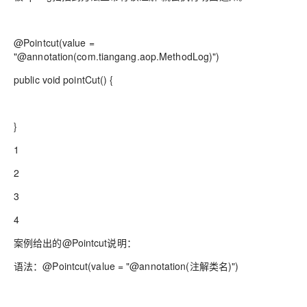
@Pointcut(value =
"@annotation(com.tiangang.aop.MethodLog)")
public void pointCut() {
}
1
2
3
4
案例给出的@Pointcut说明：
语法：@Pointcut(value = "@annotation(注解类名)")