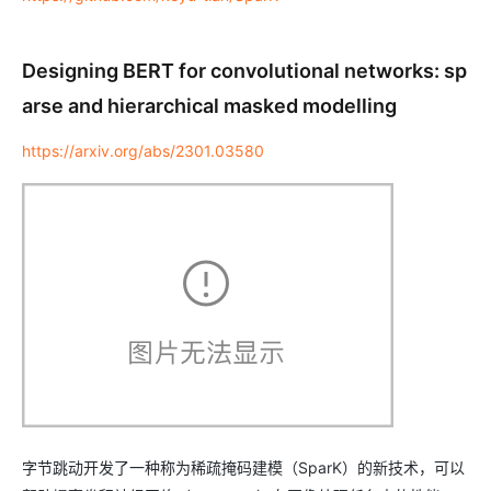
Designing BERT for convolutional networks: sp
arse and hierarchical masked modelling
https://arxiv.org/abs/2301.03580
字节跳动开发了一种称为稀疏掩码建模（SparK）的新技术，可以