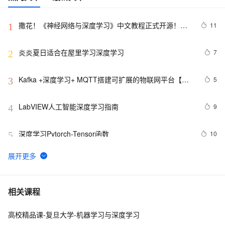
撒花！《神经网络与深度学习》中文教程正式开源！全
11
1
书 pdf、ppt 和代码一同放出
炎炎夏日适合在屋里学习深度学习
7
2
Kafka +深度学习+ MQTT搭建可扩展的物联网平台【附
5
3
源码】
LabVIEW人工智能深度学习指南
9
4
深度学习Pytorch-Tensor函数
10
5
基于深度学习的图像识别技术研究进展### 
11
6
深入理解深度学习中的卷积神经网络（CNN）：从原理到
5
7
相关课程
实践
高校精品课-复旦大学-机器学习与深度学习
使用PyTorch解决多分类问题：构建、训练和评估深度学
3
8