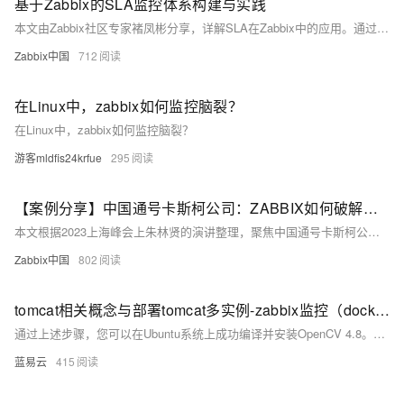
基于Zabbix的SLA监控体系构建与实践
本文由Zabbix社区专家褚凤彬分享，详解SLA在Zabbix中的应用。通过Trigger与Service联动，构建Web应用的多层级监控体系，并介绍SLA计算规则、维护期处理及升级注意事项，助力企业精准掌控服务可用性。
Zabbix中国
712
在Linux中，zabbix如何监控脑裂？
在Linux中，zabbix如何监控脑裂？
游客mldfis24krfue
295
【案例分享】中国通号卡斯柯公司：ZABBIX如何破解轨道交通监控难题
本文根据2023上海峰会上朱林贤的演讲整理，聚焦中国通号卡斯柯公司如何借助Zabbix实现轨道交通信号系统的智能化管理。作为中外合资企业，卡斯柯通过统一平台整合设备监控，大幅降低成本并提升灵活性，成功应用于国内外项目。文章探讨了传统监控系统的痛点、研发维护经验及国产化与开源技术挑战，为行业转型提供了宝贵启示。未来，开放协作将是推动轨道交通智能化发展的关键。
Zabbix中国
802
tomcat相关概念与部署tomcat多实例-zabbix监控（docker部署）
通过上述步骤，您可以在Ubuntu系统上成功编译并安装OpenCV 4.8。这种方法不仅使您能够定制OpenCV的功能，还可以优化性能以满足特定需求。确保按照每一步进行操作，以避免常见的编译问题。
蓝易云
415