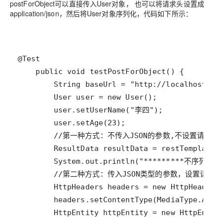
postForObject可以直接传入User对象， 也可以将请求头设置成
application/json，然后将User对象序列化，代码如下所示：