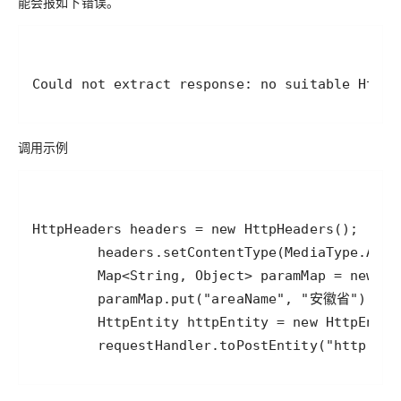
能会报如下错误。
Could not extract response: no suitable HttpM
调用示例
        requestHandler.toPostEntity("http://l