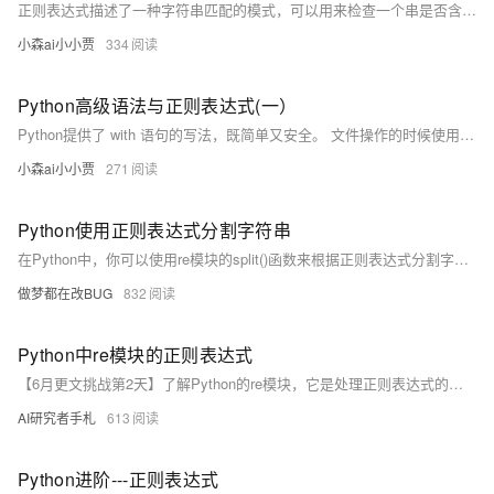
正则表达式描述了一种字符串匹配的模式，可以用来检查一个串是否含有某种子串、将匹配的子串做替换或者从某个串中取出符合某个条件的子串等。
小森ai小小贾
334
Python高级语法与正则表达式(一）
Python提供了 with 语句的写法，既简单又安全。 文件操作的时候使用with语句可以自动调用关闭文件操作，即使出现异常也会自动关闭文件操作。
小森ai小小贾
271
Python使用正则表达式分割字符串
在Python中，你可以使用re模块的split()函数来根据正则表达式分割字符串。这个函数的工作原理类似于Python内置的str.split()方法，但它允许你使用正则表达式作为分隔符。
做梦都在改BUG
832
Python中re模块的正则表达式
【6月更文挑战第2天】了解Python的re模块，它是处理正则表达式的核心工具。正则表达式用于在文本中查找特定模式。本文讨论了re模块的用法和技巧，包括导入模块、匹配、分组、替换文本、编译正则表达式以及使用预定义字符类、量词、锚点等高级功能。通过实例展示了如何在Python中执行这些操作，帮助提升文本处理能力。掌握这些技巧将使你更有效地利用正则表达式解决字符串处理问题。
AI研究者手札
613
Python进阶---正则表达式