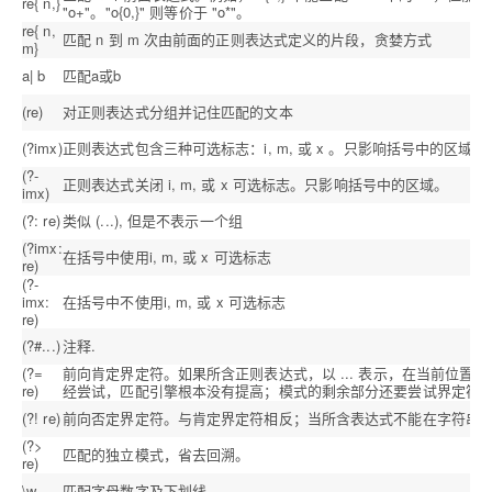
re{ n,}
"o+"。"o{0,}" 则等价于 "o*"。
re{ n,
匹配 n 到 m 次由前面的正则表达式定义的片段，贪婪方式
m}
a| b
匹配a或b
(re)
对正则表达式分组并记住匹配的文本
(?imx)
正则表达式包含三种可选标志：i, m, 或 x 。只影响括号中的区域。
(?-
正则表达式关闭 i, m, 或 x 可选标志。只影响括号中的区域。
imx)
(?: re)
类似 (...), 但是不表示一个组
(?imx:
在括号中使用i, m, 或 x 可选标志
re)
(?-
imx:
在括号中不使用i, m, 或 x 可选标志
re)
(?#...)
注释.
(?=
前向肯定界定符。如果所含正则表达式，以 ... 表示，在当前位
re)
经尝试，匹配引擎根本没有提高；模式的剩余部分还要尝试界定符
(?! re)
前向否定界定符。与肯定界定符相反；当所含表达式不能在字符串
(?>
匹配的独立模式，省去回溯。
re)
\w
匹配字母数字及下划线