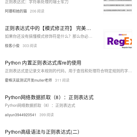
正则表达式：字符串处理的瑞士军刀
阿珊和她的猫
206
正则表达式中的【模式修正符】 完美增强字符串处理的能力!
如果你还没有搞懂模式修饰符是什么？那么你必须要看一下这篇文章!!
极客小俊
303
Python 内置正则表达式库re的使用
正则表达式是记录文本规则的代码，用于查找和处理符合特定规则的字符串。在Python中，常通过原生字符串`r&#39;string&#39;`表示。使用`re.compile()`创建正则对象，便于多次使用。匹配字符串有`match()`（从开头匹配）、`search()`（搜索首个匹配）和`findall()`（找所有匹配）。替换字符串用`sub()`，分割字符串则用`split()`。
霍格沃兹测试开发muller老师
311
Python网络数据抓取（8）：正则表达式
Python网络数据抓取（8）：正则表达式
aliyun3944920541
399
Python高级语法与正则表达式(二）