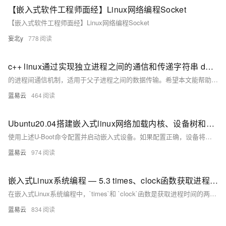
【嵌入式软件工程师面经】Linux网络编程Socket
【嵌入式软件工程师面经】Linux网络编程Socket
妄北y
778
c++ linux通过实现独立进程之间的通信和传递字符串 demo
的进程间通信机制，适用于父子进程之间的数据传输。希望本文能帮助您更好地理解和应用Linux管道，提升开发效率。 在实际开发中，除了管道，还可以根据具体需求选择消息队列、共享内存、套接字等其他进程间通信方
蓝易云
464
Ubuntu20.04搭建嵌入式linux网络加载内核、设备树和根文件系统
使用上述U-Boot命令配置并启动嵌入式设备。如果配置正确，设备将通过TFTP加载内核和设备树，并通过NFS挂载根文件系统。
蓝易云
974
嵌入式Linux系统编程 — 5.3 times、clock函数获取进程时间
在嵌入式Linux系统编程中，`times`和 `clock`函数是获取进程时间的两个重要工具。`times`函数提供了更详细的进程和子进程时间信息，而 `clock`函数则提供了更简单的处理器时间获取方法。根据具体需求选择合适的函数，可以更有效地进行性能分析和资源管理。通过本文的介绍，希望能帮助您更好地理解和使用这两个函数，提高嵌入式系统编程的效率和效果。
蓝易云
834