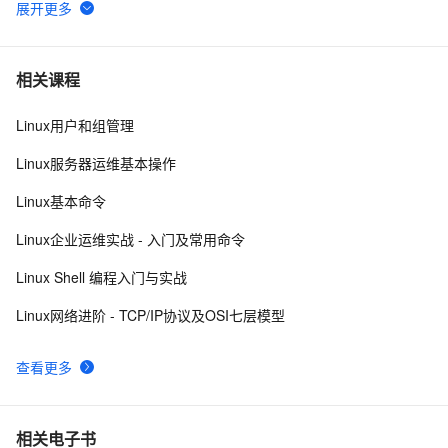
linux DHCP
656
6
FFmpeg开发笔记（五十九）Linux编译ijkplayer的
6
7
相关课程
Android平台so库
Linux用户和组管理
在Linux中，如何获取CPU的总核心数？
3
8
Linux服务器运维基本操作
linux中的tar打包、压缩多个文件、磁盘查看和分区类、
8
9
Linux基本命令
du查看文件和目录占用的磁盘空间linux中的grep 过滤查
找及“|”管道符、gzip/gunzip 压缩、zip/unzip 压缩
linux软件包管理rpm
3
10
Linux企业运维实战 - 入门及常用命令
Linux Shell 编程入门与实战
Linux网络进阶 - TCP/IP协议及OSI七层模型
查看更多
相关电子书