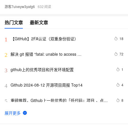
游客7uiveyw3yafg6
632
热门文章
最新文章
【GitHub】2FA认证（双重身份验证）
18
1
解决 git 报错 “fatal: unable to access 
72
2
‘https://github.com/.../.git‘: Recv failure Connection 
was rese
github上的优秀项目和开发环境配置
1
3
Github 2024-08-12 开源项目周报 Top14
4
4
重磅推荐，Github上一批优秀的「低代码」项目 ，点赞
8
5
收藏按需取用
GitHub 星标 115k+的 Java 教程，超级硬核！下载量突
7
6
破 1 万次！