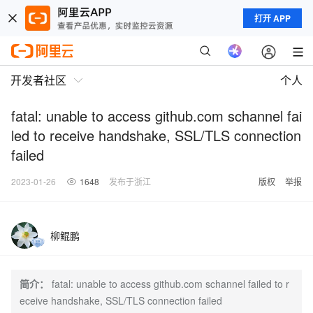
打开 APP
开发者社区
个人
fatal: unable to access github.com schannel fai
led to receive handshake, SSL/TLS connection
failed
2023-01-26
1648
发布于浙江
版权
举报
柳鲲鹏
简介：
fatal: unable to access github.com schannel failed to r
eceive handshake, SSL/TLS connection failed