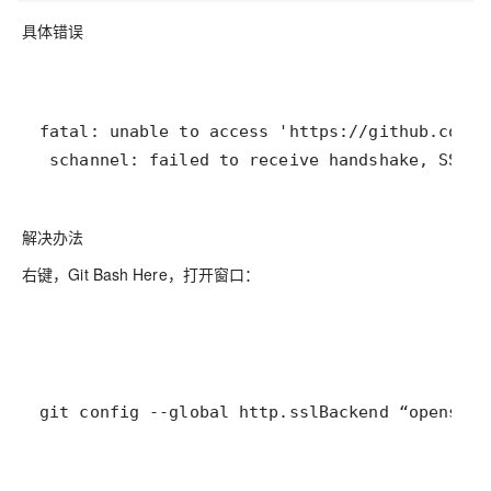
具体错误
 schannel: failed to receive handshake, SSL/T
解决办法
右键，Git Bash Here，打开窗口：
git config --global http.sslBackend “openssl”