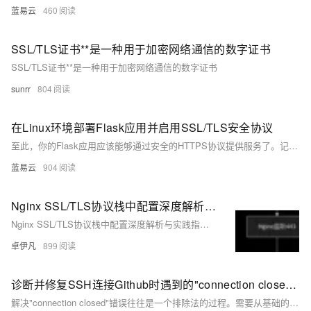
蓝易云
460
SSL/TLS证书**是一种用于加密网络通信的数字证书
SSL/TLS证书**是一种用于加密网络通信的数字证书
sunrr
804
在Linux环境部署Flask应用并启用SSL/TLS安全协议
至此，你的Flask应用应该能够通过安全的HTTPS协议提供服务了。记得定期更新SSL证书，Certbot可以帮你自动更新证书。可以设定cronjob以实现这一点。
蓝易云
904
Nginx SSL/TLS协议栈中配置深度解析与实践指南-优雅草卓伊凡
Nginx SSL/TLS协议栈中配置深度解析与实践指南-优雅草卓伊凡
卓伊凡
899
诊断并修复SSH连接Github时遇到的"connection closed"错误。
解决"connection closed"错误往往是一个排除法的过程。需要从基础的网络检查做起，逐步过渡到深入的配置和服务端日志审查。每一步都应当仔细验证，确保不遗漏可能导致连接问题的任何细节。在执行以上步骤后，大多数SSH连接问题可以得到解决。如果所有步骤都未能解决问题，可能需要寻求更专业的技术支持，或者在GitHub社区寻找是否有其他开发者遇到并解决了类似的问题。