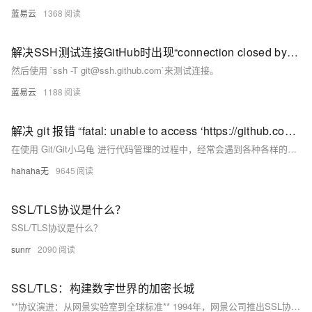
蓝易云
1368
解决SSH测试连接GitHub时出现“connection closed by remote host”的问题。
然后使用 `ssh -T git@ssh.github.com`来测试连接。
蓝易云
1188
解决 git 报错 “fatal: unable to access ‘https://github.com/.../.git‘: Recv failure Connection was rese
在使用 Git/Git小乌龟 进行代码管理的过程中，经常会遇到各种各样的问题，其中之一就是在执行 git clone 或 git pull 等操作时出现 “fatal: unable to access ‘https://github.com/…/.git’: Recv failure Connection was reset” 的报错。这个问题通常是由网络连接问题或代理设置不正确导致的。在我的个人使用经验中，我亲自尝试了四种方法，它们都能够有效地解决这个报错。个人比较推荐方法二。
hahaha无
9645
SSL/TLS协议是什么？
SSL/TLS协议是什么？
sunrr
2090
SSL/TLS：构建数字世界的加密长城
**协议演进：从网景实验室到全球标准** 1994年，网景公司推出SSL协议，首次实现40位密钥加密传输，开启网络安全新纪元。此后，SSL 3.0、TLS 1.0相继问世，至2018年TLS 1.3将握手速度提升60%，强制前向加密确保历史会话安全。TLS协议通过非对称加密、对称加密和证书信任链等多层架构保障通信安全。2014年POODLE漏洞促使全行业禁用SSL 3.0，催生防降级机制。