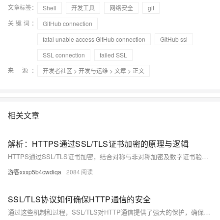
文章标签：
Shell
开发工具
网络安全
git
关键词：
GitHub connection
fatal unable access GitHub connection
GitHub ssl
SSL connection
failed SSL
来 源：
开发者社区
>
开发与运维
>
文章
> 正文
相关文章
解析：HTTPS通过SSL/TLS证书加密的原理与逻辑
HTTPS通过SSL/TLS证书加密，结合对称与非对称加密及数字证书验证实现安全通信。首先，服务器发送含公钥的数字证书，客户端验证其合法性后生成随机数并用公钥加密发送给服务器，双方据此生成相同的对称密钥。后续通信使用对称加密确保高效性和安全性。同时，数字证书验证服务器身份，防止中间人攻击；哈希算法和数字签名确保数据完整性，防止篡改。整个流程保障了身份认证、数据加密和完整性保护。
游客xxxp5b4cwdiqa
2084
SSL/TLS协议如何确保HTTP通信的安全
通过这些机制和过程，SSL/TLS对HTTP通信提供了强大的保护，确保数据不被未授权的第三方访问或篡改，这对维护数据隐私和网络安全至关重要。随着互联网技术的不断进步，SSL/TLS协议本身也在不断更新和升级，以对抗新出现的威胁和满足现代网络的要求。