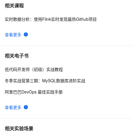
微软 GitHub 收购一个付费代码工具，然后免费开放了
4
7
相关课程
实时数据分析：使用Flink实时发现最热Github项目
MaskGCT：登上GitHub趋势榜榜首的TTS开源大模型
12
8
查看更多
github上的一个开源kvo/kvb实现（ios),供参考
541
9
🔥基于GitHub的Electron自动发布与更新🔥
6
10
相关电子书
低代码开发师（初级）实战教程
冬季实战营第三期：MySQL数据库进阶实战
阿里巴巴DevOps 最佳实践手册
查看更多
相关实验场景