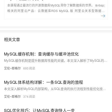
本课程通过最流行的开源数据库MySQL带你了解数据库的世界。 &nbsp;
相关的阿里云产品：云数据库RDS MySQL 版 阿里云关系型数据库
RDS（Relational Database Service）是一种稳定可靠、可弹性伸缩的在
线数据库服务，提供容灾、备份、恢复、迁移等方面的全套解决方案，彻
底解决数据库运维的烦恼。 了解产品详
情:&nbsp;https://www.aliyun.com/product/rds/mysql&nbsp;
相关文章
MySQL缓存机制：查询缓存与缓冲池优化
MySQL缓存机制是提升数据库性能的关键。本文深入解析了MySQL的缓存体系，包括已弃用的查询缓存和核心的InnoDB缓冲池，帮助理解缓存优化原理。通过合理配置，可显著提升数据库性能，甚至达到10倍以上的效果。
艾伦~耶格尔
693
MySQL体系结构详解：一条SQL查询的旅程
本文深入解析MySQL内部架构，从SQL查询的执行流程到性能优化技巧，涵盖连接建立、查询处理、执行阶段及存储引擎工作机制，帮助开发者理解MySQL运行原理并提升数据库性能。
艾伦~耶格尔
374
SQL优化技巧：让MySQL查询快人一步