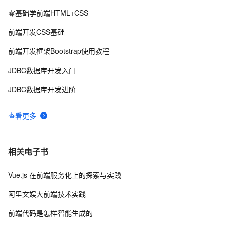
2.2 HTML基础——2.2.1    HTML 文档基本结构（中）
零基础学前端HTML+CSS
前端可观测性的宣讲-1022
5
9
前端开发CSS基础
前后端分离，如何在前端项目中动态插入后端API基地
4
10
前端开发框架Bootstrap使用教程
址？（in docker）
JDBC数据库开发入门
JDBC数据库开发进阶
查看更多
相关电子书
Vue.js 在前端服务化上的探索与实践
阿里文娱大前端技术实践
前端代码是怎样智能生成的