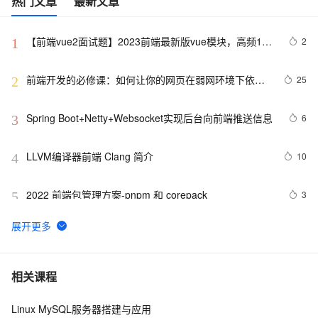
热门文章
最新文章
【前端vue2面试题】2023前端最新版vue模块，高频17
2
1
问(上)
前端开发的必修课：如何让你的网页在弱网环境下依然
25
2
流畅运行？
Spring Boot+Netty+Websocket实现后台向前端推送信息
6
3
LLVM编译器前端 Clang 简介
10
4
2022 前端包管理方案-pnpm 和 corepack
3
5
如何写「前端简历」，能敲开字节跳动的大门？
10
6
而桌面app向来是web前端开发开发人员下意识的避开
403
7
相关课程
方
Linux MySQL服务器搭建与应用
《智能前端技术与实践》——第 2 章 前端开发基础 ——
1
8