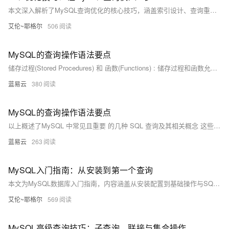
本文深入解析了MySQL查询优化的核心技巧，涵盖索引设计、查询重写、分页优化、批量操作、数据类型优化及性能监控等方面，帮助开发者显著提升数据库性能，解决慢查询问题，适用于高并发与大数据场景。
艾伦~耶格尔
506
MySQL的查询操作语法要点
储存过程(Stored Procedures) 和 函数(Functions) : 储存过程和函数允许用户编写 SQL 脚本执行复杂任务.
蓝易云
380
MySQL的查询操作语法要点
以上概述了MySQL 中常见且重要 的几种 SQL 查询及其相关概念 这些知识点对任何希望有效利用 MySQL 进行数据库管理工作者都至关重要
蓝易云
263
MySQL入门指南：从安装到第一个查询
本文为MySQL数据库入门指南，内容涵盖从安装配置到基础操作与SQL语法的详细教程。文章首先介绍在Windows、macOS和Linux系统中安装MySQL的步骤，并指导进行初始配置和安全设置。随后讲解数据库和表的创建与管理，包括表结构设计、字段定义和约束设置。接着系统介绍SQL语句的基本操作，如插入、查询、更新和删除数据。此外，文章还涉及高级查询技巧，包括多表连接、聚合函数和子查询的应用。通过实战案例，帮助读者掌握复杂查询与数据修改。最后附有常见问题解答和实用技巧，如数据导入导出和常用函数使用。适合初学者快速入门MySQL数据库，助力数据库技能提升。
艾伦~耶格尔
569
MySQL高级查询技巧：子查询、联接与集合操作