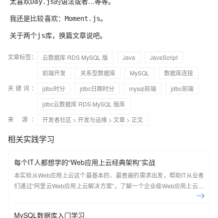
太喜欢
的语法或者...等等。
Day.js
我还是比较喜欢：
。
Moment.js
关于两个
库，换篇文章说吧。
js
文章标签：
云数据库 RDS MySQL 版
Java
JavaScript
前端开发
关系型数据库
MySQL
数据库连接
关键词：
jdbc时分
jdbc日期时分
mysql前端
jdbc前端
jdbc云数据库 RDS MySQL 版库
来 源：
开发者社区
>
开发与运维
>
文章
> 正文
相关实践学习
每个IT人都想学的“Web应用上云经典架构”实战
本实验从Web应用上云这个最基本的、最普遍的需求出发，帮助IT从业者
们通过“阿里云Web应用上云解决方案”，了解一个企业级Web应用上云的
常见架构，了解如何构建一个高可用、可扩展的企业级应用架构。
MySQL数据库入门学习