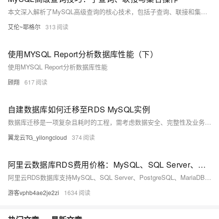
本文深入解析了MySQL高级查询的核心技术，包括子查询、联接和集合操作，通过实际业务场景展示了其语法、性能差异和适用场景，并提供大量可复用的代码示例，助你从SQL新手进阶为数据操作高手。
艾伦~耶格尔
313
使用MYSQL Report分析数据库性能（下）
使用MYSQL Report分析数据库性能
顾翔
617
自建数据库如何迁移至RDS MySQL实例
数据库迁移是一项复杂且耗时的工程，需考虑数据安全、完整性及业务中断影响。使用阿里云数据传输服务DTS，可快速、平滑完成迁移任务，将应用停机时间降至分钟级。您还可通过全量备份自建数据库并恢复至RDS MySQL实例，实现间接迁移上云。
翼龙云TG_yilongcloud
374
阿里云数据库RDS费用价格：MySQL、SQL Server、PostgreSQL和MariaDB引擎收费标准
阿里云RDS数据库支持MySQL、SQL Server、PostgreSQL、MariaDB，多种引擎优惠上线！MySQL倚天版88元/年，SQL Server 2核4G仅299元/年，PostgreSQL 227元/年起。高可用、可弹性伸缩，安全稳定。详情见官网活动页。
游客vphb4ae2je2zi
1634