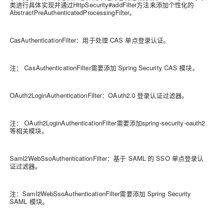
类进行具体实现并通过HttpSecurity#addFilter方法来添加个性化的
AbstractPreAuthenticatedProcessingFilter。
CasAuthenticationFilter：用于处理 CAS 单点登录认证。
注： CasAuthenticationFilter需要添加 Spring Security CAS 模块。
OAuth2LoginAuthenticationFilter：OAuth2.0 登录认证过滤器。
注： OAuth2LoginAuthenticationFilter需要添加spring-security-oauth2
等相关模块。
Saml2WebSsoAuthenticationFilter：基于 SAML 的 SSO 单点登录认
证过滤器。
注：Saml2WebSsoAuthenticationFilter需要添加 Spring Security
SAML 模块。