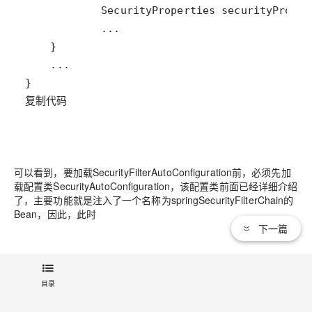
复制代码
可以看到，要加载SecurityFilterAutoConfiguration前，必须先加
载配置类SecurityAutoConfiguration，该配置类前面已经详细介绍
了，主要功能就是注入了一个名称为springSecurityFilterChain的
Bean，因此，此时
下一篇
SecurityFilterAutoConfiguration#securityFilterChainRegistration
就会生效，最终生成一个DelegatingFilterProxyRegistrationBean
目录
实体。DelegatingFilterProxyRegistrationBean实现了
ServletContextInitializer接口，当系统执行