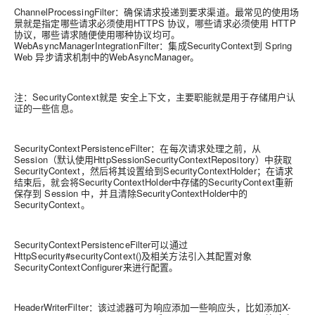
ChannelProcessingFilter：确保请求投递到要求渠道。最常见的使用场
景就是指定哪些请求必须使用HTTPS 协议，哪些请求必须使用 HTTP
协议，哪些请求随便使用哪种协议均可。
WebAsyncManagerIntegrationFilter：集成SecurityContext到 Spring
Web 异步请求机制中的WebAsyncManager。
注：SecurityContext就是 安全上下文，主要职能就是用于存储用户认
证的一些信息。
SecurityContextPersistenceFilter：在每次请求处理之前，从
Session（默认使用HttpSessionSecurityContextRepository）中获取
SecurityContext，然后将其设置给到SecurityContextHolder；在请求
结束后，就会将SecurityContextHolder中存储的SecurityContext重新
保存到 Session 中，并且清除SecurityContextHolder中的
SecurityContext。
SecurityContextPersistenceFilter可以通过
HttpSecurity#securityContext()及相关方法引入其配置对象
SecurityContextConfigurer来进行配置。
HeaderWriterFilter：该过滤器可为响应添加一些响应头，比如添加X-