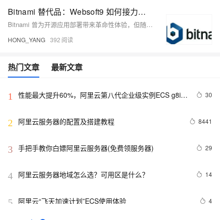
Bitnami 替代品：Websoft9 如何接力单服务器多应用时代
Bitnami 曾为开源应用部署带来革命性体验，但随着 Docker 成熟与战略转向云原生，其单机多应用支持逐渐弱化。面对多应用管理分散、资源冲突、运维工具缺失等痛点，Websoft9 应运而生，提供一键部署、统一管理、智能调度等能力，全面优化单服务器多应用运维体验，成为 Bitnami 的理想继任者。
HONG_YANG
392
热门文章
最新文章
性能最大提升60%，阿里云第八代企业级实例ECS g8i正
30
1
式上线
阿里云服务器的配置及搭建教程
8441
2
手把手教你白嫖阿里云服务器(免费领服务器)
29
3
阿里云服务器地域怎么选？可用区是什么？
14
4
阿里云“飞天加速计划”ECS使用体验
4
5