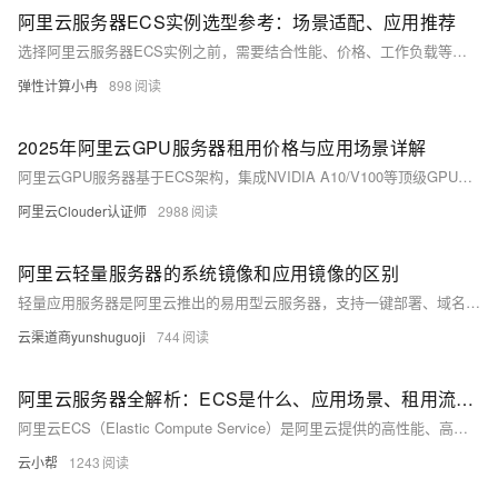
阿里云服务器ECS实例选型参考：场景适配、应用推荐
选择阿里云服务器ECS实例之前，需要结合性能、价格、工作负载等因素，做出性价比与稳定性最优的决策。对于很多新手用户来说，在初次购买阿里云服务器的时候，面对众多实例规格往往不知道如何选择，因为云服务器实例规格不同，价格也不一样，性能表现更是千差万别。因此，在购买阿里云服务器ECS实例之前，需要结合性能、价格、工作负载等因素，做出性价比与稳定性最优的决策。本文将通过一些常见的选型场景推荐，为大家详细介绍阿里云服务器实例选型的最佳实践，便于大家在选择云服务器实例规格时做个参考。
弹性计算小冉
898
2025年阿里云GPU服务器租用价格与应用场景详解
阿里云GPU服务器基于ECS架构，集成NVIDIA A10/V100等顶级GPU与自研神龙架构，提供高达1000 TFLOPS混合精度算力。2025年推出万卡级异构算力平台及Aegaeon池化技术，支持AI训练、推理、科学计算与图形渲染，实现性能与成本最优平衡。
阿里云Clouder认证师
2988
阿里云轻量服务器的系统镜像和应用镜像的区别
轻量应用服务器是阿里云推出的易用型云服务器，支持一键部署、域名解析、安全管理和运维监控。本文介绍其系统镜像与应用镜像的区别及选择建议，助您根据业务需求和技术能力快速决策，实现高效部署。
云渠道商yunshuguoji
744
阿里云服务器全解析：ECS是什么、应用场景、租用流程及优缺点分析
阿里云ECS（Elastic Compute Service）是阿里云提供的高性能、高可用的云计算服务，支持弹性扩展、多样化实例类型和多种计费模式。适用于网站搭建、数据处理、运维测试等多种场景，具备分钟级交付、安全可靠、成本低、易运维等优势，是企业及开发者上云的理想选择。
云小帮
1243