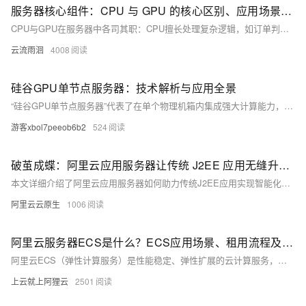
服务器核心组件：CPU 与 GPU 的核心区别、应用场景、协同工作
CPU与GPU在服务器中各司其职：CPU擅长处理复杂逻辑，如订单判断、网页请求；GPU专注批量并行计算，如图像处理、深度学习。二者协同工作，能大幅提升服务器效率，满足多样化计算需求。
云流雨洄
4008
硅谷GPU单节点服务器：技术解析与应用全景
“硅谷GPU单节点服务器”代表了在单个物理机箱内集成强大计算能力，特别是GPU加速能力的高性能计算解决方案。它们并非指代某个特定品牌，而是一类为处理密集型工作负载而设计的服务器范式的统称。
游客xbol7peeob6b2
524
破茧成蝶：阿里云应用服务器让传统 J2EE 应用无缝升级 AI 原生时代
本文详细介绍了阿里云应用服务器如何助力传统J2EE应用实现智能化升级。文章分为三部分：第一部分阐述了传统J2EE应用在智能化转型中的痛点，如协议鸿沟、资源冲突和观测失明；第二部分展示了阿里云应用服务器的解决方案，包括兼容传统EJB容器与微服务架构、支持大模型即插即用及全景可观测性；第三部分则通过具体步骤说明如何基于EDAS开启J2EE应用的智能化进程，确保十年代码无需重写，轻松实现智能化跃迁。
阿里云云原生
1006
阿里云服务器ECS是什么？ECS应用场景、租用流程及使用教程整理
阿里云ECS（弹性计算服务）是性能稳定、弹性扩展的云计算服务，支持多种处理器架构和实例类型，适用于网站托管、开发测试、数据存储、企业服务、游戏多媒体及微服务架构等场景。提供从注册、配置到部署、运维的完整使用流程，助力用户高效上云。
上云就上阿狸云
2501