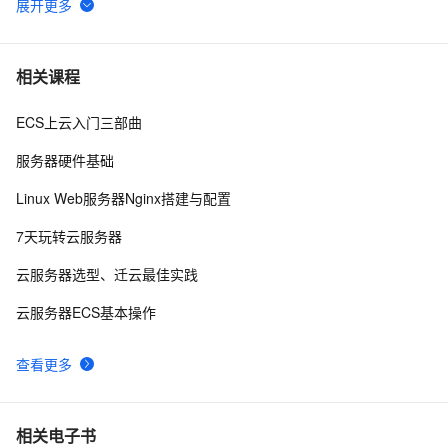
CentOS-7.2部署DNS域名解析服务器并进行相关配置测
3
6
试
报道称黑客利用微软IIS安全漏洞 入侵大学服务器
1
7
相关课程
ECS上云入门三部曲
阿里云2核4G配置服务器可选实例及收费价格参考
5
8
服务器硬件基础
在阿里云ECS上安装流媒体服务器软件Ti Top Streamer
10
9
Linux Web服务器Nginx搭建与配置
ECS进阶训练营-DAY 5 打卡 搭建个人Leanote云笔记本
4
10
7天玩转云服务器
云服务器选型、迁云最佳实践
云服务器ECS基本操作
查看更多
相关电子书