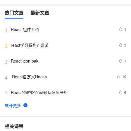
热门文章
最新文章
React 组件介绍
1
1
react学习系列7 调试
3
2
React icon bak
1
3
 React自定义Hooks
10
4
React的渲染"0"问题及源码分析
6
5
React-router-dom实现全局路由登陆拦截
5
6
快将你的 React 应用迁移到 Vite 吧，速度太快啦
8
7
相关课程