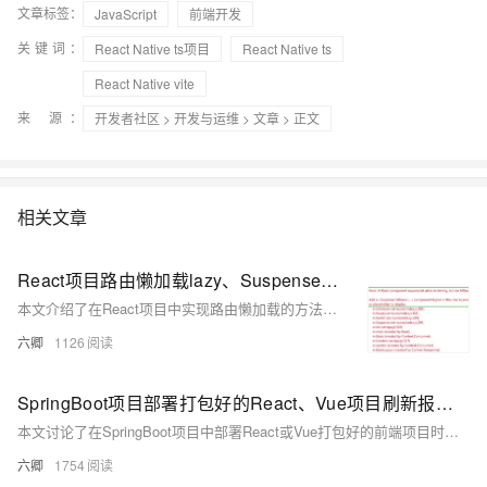
文章标签：
JavaScript
前端开发
关键词：
React Native ts项目
React Native ts
React Native vite
来 源：
开发者社区
>
开发与运维
>
文章
> 正文
相关文章
React项目路由懒加载lazy、Suspense，使第一次打开项目页面变快
本文介绍了在React项目中实现路由懒加载的方法，使用React提供的`lazy`和`Suspense`来优化项目首次加载的速度。通过将路由组件改为懒加载的方式，可以显著减少初始包的大小，从而加快首次加载速度。文章还展示了如何使用`Suspense`组件包裹`Switch`来实现懒加载过程中的fallback效果，并提供了使用前后的加载时间对比，说明了懒加载对性能的提升作用。
六卿
1126
SpringBoot项目部署打包好的React、Vue项目刷新报错404
本文讨论了在SpringBoot项目中部署React或Vue打包好的前端项目时，刷新页面导致404错误的问题，并提供了两种解决方案：一是在SpringBoot启动类中配置错误页面重定向到index.html，二是将前端路由改为hash模式以避免刷新问题。
六卿
1754