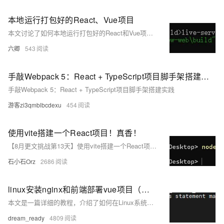
本地运行打包好的React、Vue项目
本文讨论了如何本地运行打包好的React和Vue项目，并解决了使用React-Router时Tomcat部署刷新页面导致404的问题，提出了将请求转回index.html的解决方案。
六卿
543
手敲Webpack 5：React + TypeScript项目脚手架搭建实践
手敲Webpack 5：React + TypeScript项目脚手架搭建实践
游客zi3qmblbcdexu
454
使用vite搭建一个React项目！真香！
【8月更文挑战第13天】使用vite搭建一个React项目！真香！
石小石Orz
2686
linux安装nginx和前端部署vue项目（实际测试react项目也可以）
本文是一篇详细的教程，介绍了如何在Linux系统上安装和配置nginx，以及如何将打包好的前端项目（如Vue或React）上传和部署到服务器上，包括了常见的错误处理方法。
dream_ready
4809