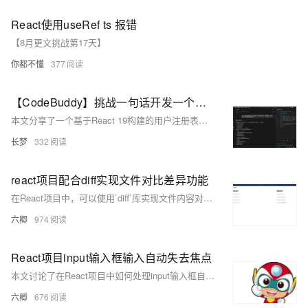
React使用useRef ts 报错
【8月更文挑战第17天】
你都不懂
377
【CodeBuddy】挑战一句话开发一个完整项目之：React表单验证系统
本文分享了一个基于React 19构建的用户注册表单系统，采用模块化CSS和状态驱动视图更新，实现实时校验、错误提示与提交反馈等功能。核心亮点包括验证规则引擎（如密码复杂度校验）、交互反馈体系（输入框警示、按钮禁用）及加载动画优化。通过函数式更新确保状态同步，正则表达式实现多条件验证，CSS伪元素打造流畅体验。代码结构清晰，可扩展性强，适合作为React表单开发模板。文末附CodeBuddy免费下载链接，助力高效开发！
长梦
332
react项目配合diff实现文件对比差异功能
在React项目中，可以使用`diff`库实现文件内容对比差异功能。首先安装`diff`库，然后在组件中引入并使用`Diff.diffChars`或`Diff.diffLines`方法比较文本差异。通过循环遍历`diff`结果，可以生成不同样式的HTML元素来高亮显示文本差异。
六卿
974
React项目input输入框输入自动失去焦点
本文讨论了在React项目中如何处理input输入框自动失去焦点的问题，特别是在移动端开发中。文章提供了一个使用React Native的TouchableWithoutFeedback组件来监听点击事件，并在事件处理函数中通过调用Keyboard.dismiss()方法使输入框失去焦点的示例代码。这种方法可以确保在用户点击页面其他区域时，键盘能够收起，输入框失去焦点。
六卿
676