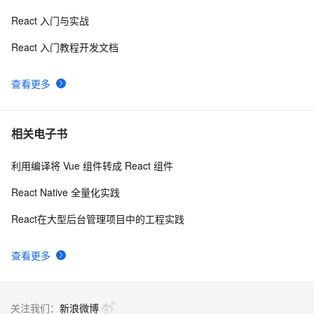
React 入门与实战
使用react实现通过经纬度获取地址（地理/逆地理编码）
12
8
React 入门教程开发文档
基于 Vite 从 0 到 1 启动一个 React 项目
7
9
查看更多
React Native动画Animated详解
5
10
相关电子书
利用编译将 Vue 组件转成 React 组件
React Native 全量化实践
React在大型后台管理项目中的工程实践
查看更多
关注我们：
新浪微博