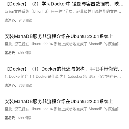
【Docker】（3）学习Docker中 镜像与容器数据卷、映射关系！手把手带你安装 MySql主从同步 和 Redis三主三从集群！并且进行主从切换与扩容操作，还有分析 哈希分区 等知识点！
Union文件系统（UnionFS）是一种**分层、轻量级并且高性能的文件系统**，它支持对文件系统的修改作为一次提交来一层层的叠加，同时可以将不同目录挂载到同一个虚拟文件系统下(unite several directories into a single virtual filesystem) Union 文件系统是 Docker 镜像的基础。 镜像可以通过分层来进行继承，基于基础镜像（没有父镜像），可以制作各种具体的应用镜像。
凉凉心.
943
安装MariaDB服务器流程介绍在Ubuntu 22.04系统上
至此, 您已经在 Ubuntu 22.04 系统上成功地完成了 MariadB 的标准部署流程，并且对其进行基础但重要地初步配置加固工作。通过以上简洁明快且实用性强大地操作流程, 您现在拥有一个待定制与使用地强大 SQL 数据库管理系统。
蓝易云
499
【Docker】（1）Docker的概述与架构，手把手带你安装Docker，云原生路上不可缺少的一门技术！
1. Docker简介 1.1 Docker是什么 为什么docker会出现？ 假定您在开发一款平台项目，您的开发环境具有特定的配置。其他开发人员身处的环境配置也各有不同。 您正在开发的应用依赖于您当前的配置且还要依赖于某些配置文件。 您的企业还拥有标准化的测试和生产环境，且具有自身的配置和一系列支持文件。 **要求：**希望尽可能多在本地模拟这些环境而不产生重新创建服务器环境的开销 问题： 要如何确保应用能够在这些环境中运行和通过质量检测？ 在部署过程中不出现令人头疼的版本、配置问题 无需重新编写代码和进行故障修复
凉凉心.
763
安装MariaDB服务器流程介绍在Ubuntu 22.04系统上
至此, 您已经在 Ubuntu 22.04 系统上成功地完成了 MariadB 的标准部署流程，并且对其进行基础但重要地初步配置加固工作。通过以上简洁明快且实用性强大地操作流程, 您现在拥有一个待定制与使用地强大 SQL 数据库管理系统。
蓝易云
699