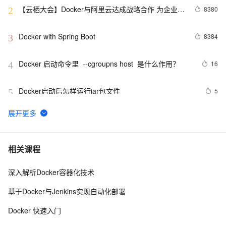
【云栖大会】Docker与阿里云达成战略合作 为企业级
8380
2
客户提供容器服务
Docker with Spring Boot
8384
3
Docker 启动命令里  --cgroupns host  是什么作用？
16
4
Docker启动后怎样运行jar包文件
5
5
『Docker』在Docker快速部署.NET Core项目
7
6
Ubuntu Docker 安装和配置 GitLab CI 持续集成
663
7
相关课程
深入解析Docker容器化技术
Docker详解（十五）——Docker静态IP地址配置
2
8
基于Docker与Jenkins实现自动化部署
你不可不会的——Docker安装与启动MySQL5.7
7
9
Docker 快速入门