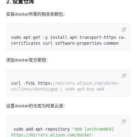
2. 设置仓库
安装docker所需的相关依赖包：
sudo apt-get -y install apt-transport-https ca-
certificates curl software-properties-common
添加docker官方密钥：
curl -fsSL https:
//mirrors.aliyun.com/docker-
ce/linux/ubuntu/gpg | sudo apt-key add -
设置docker的仓库为阿里云源：
 sudo add-apt-repository 
"deb [arch=amd64] 
https://mirrors.aliyun.com/docker-