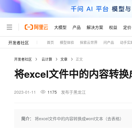
大模型
产品
解决方案
权益
定价
开发者社区
首页
模型体验
探索云世界
问产品
动手实
大模型
产品
解决方案
权益
定价
云市场
伙伴
服务
了解阿里云
精选产品
精选解决方案
普惠上云
产品定价
精选商城
成为销售伙伴
售前咨询
为什么选择阿里云
千问AI平台
开发者社区
云计算
文章
正文
了解云产品的定价详情
大模型服务平台百炼
千问办公，解锁你的工作
普惠上云 官方力荐
分销伙伴
在线服务
网站建设
什么是云计算
大
将excel文件中的内容转换
大模型服务与应用平台
企业级Agent产品，直接
云服务器38元/年起，超
咨询伙伴
多端小程序
技术领先
云上成本管理
售后服务
轻量应用服务器
Agency Agents：拥
官方推荐返现计划
大模型
精选产品
精选解决方案
Salesforce 国际版订阅
稳定可靠
管理和优化成本
推荐新用户得奖励，单订单
销售伙伴合作计划
2023-01-11
1175
发布于黑龙江
自助服务
友盟天域
安全合规
人工智能与机器学习
AI
文本生成
云数据库 RDS
HappyHorse 打造一
云工开物
无影生态合作计划
在线服务
观测云
分析师报告
高校专属算力普惠，学生认
计算
互联网应用开发
Qwen3.8-Max
HOT
Salesforce On Alibaba C
工单服务
Tuya 物联网平台阿里云
研究报告与白皮书
人工智能平台 PAI
快速拥有专属 OpenClaw
简介：
将excel文件中的内容转换成word文本（去表格）
大模
Consulting Partner 合
大数据
容器
智能体时代全能旗舰模型
免费试用
短信专区
一站式AI开发、训练和推
蓝凌 OA
AI 大模型销售与服务生
现代化应用