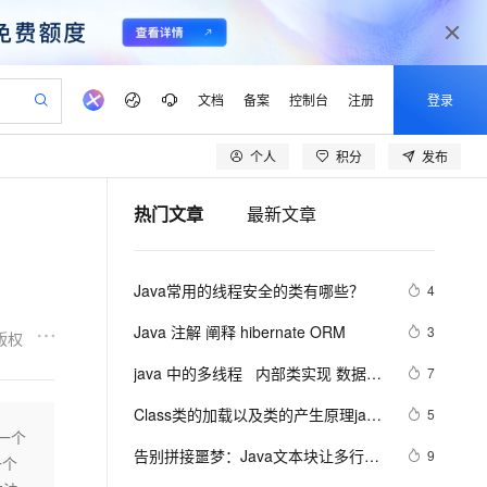
文档
备案
控制台
注册
登录
个人
积分
发布
验
作计划
器
AI 活动
专业服务
服务伙伴合作计划
开发者社区
加入我们
产品动态
服务平台百炼
阿里云 OPC 创新助力计划
热门文章
最新文章
一站式生成采购清单，支持单品或批量购买
io：打造专属 AI 语音助手
S产品伙伴计划（繁花）
峰会
CS
造的大模型服务与应用开发平台
一句话生成原生可编辑精美 PPT 文稿
AI 生产力先锋
Al MaaS 服务伙伴赋能合作
域名
博文
Careers
至高可申请百万元
Qwen3.8-Max 模型上线
开启高性价比 AI 编程新体验
弹性可伸缩的云计算服务
Qwen-Audio-3.0-Realtime 端到端实时语音角色扮演
输入一句话想法, 轻松生成专业的 PPT
先锋实践拓展 AI 生产力的边界
Token 补贴，五大权
计划
海大会
伙伴信用分合作计划
商标
问答
社会招聘
Java常用的线程安全的类有哪些？
4
益加速 OPC 成功
eek-V4-Pro
SS
一键部署幻兽帕鲁游戏服务器
飞天发布时刻
HOT
Open Search 向量检索版支
划
备案
电子书
校园招聘
pSeek-V4-Pro
视频创作，一键激活电商全链路生产力
稳定、安全、高性价比、高性能的云存储服务
一键购买专属联机服务器，轻松开启游戏
所见，即是所愿
持视频检索 Pipeline 功能
更多支持
Java 注解 阐释 hibernate ORM
3
版权
划
公司注册
镜像站
视频生成
语音识别与合成
专属 QwenPaw
漫剧工坊：一站式动画创作平台
AI 实训营
HOT
应用身份服务 (IDaaS)
java 中的多线程   内部类实现 数据共
7
合作伙伴培训与认证
划
上云迁移
站生成，高效打造优质广告素材
全接入的云上超级电脑
从聊天伙伴进化为能主动干活的本地数字员工
快速生产连贯的高质量长漫剧
从基础到进阶，Agent 创客手把手教你
OpenClaw 管理能力上线
享 和 Runnable实现数据共享
lScope
我要反馈
e-1.1-T2V
Qwen3-TTS-Flash
Class类的加载以及类的产生原理java
5
查询合作伙伴
n Alibaba Cloud ISV 合作
代维服务
建企业门户网站
10 分钟搭建微信、支付宝小程序
为一个
MaxCompute MaxFrame 提
学习 第十天
畅细腻的高质量视频
离线语音合成大模型，多语言方言自适应，低延迟高稳定
创新加速
告别拼接噩梦：Java文本块让多行字
ope
登录合作伙伴管理后台
9
我要建议
站，无忧落地极速上线
以可视化方式快速构建移动和 PC 门户网站
国内短信简单易用，安全可靠，秒级触达，全球覆盖200+国家和地区。
高效部署网站，快速应用到小程序
供自动弹性内存功能
一个
符串更优雅  