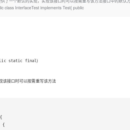
方法提供了一个默认的实现，实现该接口时可以按需重写该方法接口中的默认
Deepseek-v4-pro
HappyHors
同享
万小智 AI 建站低至 15元/月
Qoder CN
AI 短剧/漫剧
云原生数据库 
快递物流查询
WordPress
成为服务伙
terfaceTest implements Test{ public
高校合作
点，立即开启云上创新
覆盖公网/内网、递归/权威、移动APP等全场景解析服务
送.CN域名，送备案服务码
基于千问大模型等，支持代码智能生成、研发智能问答
AI助力短剧
态智能体模型
旗舰 MoE 大模型，百万上下文与顶尖推理能力
图生视频，流
Ubuntu
服务生态伙伴
云工开物
企业应用
Works
Night Plan 支持 Qwen 3.8-Max
云原生大数据计算服务 MaxCompute
AI 办公
容器服务 Kub
NEW
GLM-5.2
Wan2.7-T
Red Hat
30+ 款产品免费体验
Data Agent 驱动的一站式 Data+AI 开发治理平台
夜间 5 折，Qwen/Meoo/TokenPlan 客户专享
面向分析的企业级SaaS模式云数据仓库
AI智能应用
提供一站式管
科研合作
视觉 Coding、空间感知、多模态思考等全面升级
1M上下文，专为长程任务能力而生
ERP
堂（旗舰版）
SUSE
智能客服
CRM
防护产品
2个月
自动承接线索
建站小程序
OA 办公系统
AI 应用构建
大模型原生
)
lic static final
力提升
财税管理
模板建站
Qoder
大模型服务平台百炼-应用模版
HOT
NEW
面向真实软件
个人版上线、团队版降价；千问3.8-Max首发发尝鲜
丰富多元化的应用模版和解决方案
400电话
定制建站
现该接口时可以按需重写该方法
万有无界
大模型服务平台百炼-智能体
方案
广告营销
模板小程序
的模型效果
灵活可视化地构建企业级 Agent
定制小程序
秒悟
人工智能平台 PAI
APP 开发
云端极速 AI 
新一代 AI 视频生成模型，深度适配广告营销等场景
AI Native 的算法工程平台，一站式完成建模、训练、推理服务部署
建站系统