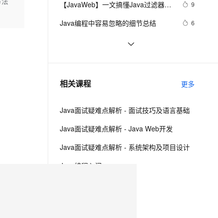
安全
方法
【JavaWeb】一文搞懂Java过滤器与
我要投诉
e-1.1-I2V
Cosyvoice-V3-Flash
9
PolarDB
上云场景组合购
Milvus 弹性伸缩功能新增节
伴
拦截器的区别
漫剧创作，剧本、分镜、视频高效生成
100%兼容MySQL、PostgreSQL，兼容Oracle，支持集中和分布式
覆盖90%+业务场景，专享组合折扣价
点支持范围
畅自然，细节丰富
高表现力语音合成大模型，语音克隆听感自然
VPN
Java编程中容易忽略的细节总结
6
ernetes 版 ACK
云聚AI 严选权益
AI 原生数据库服务发布
SSL 证书
方块人 Java并发——volatile关键字
6
2V
Fun-ASR
，一键激活高效办公新体验
理容器应用的 K8s 服务
精选AI产品，从模型到应用全链提效
Agent 数据网关
文戏情感细腻自然，动作戏激烈拳拳到肉，实现更强表演能力
支持中英文自由切换，具备更强的噪声鲁棒性
堡垒机
java-基础-关键字
5
AI 用量加速计划
云原生数据库 PolarDB
防火墙
、识别商机，让客服更高效、服务更出色。
java中两种添加监听器的策略
新老同享，达量后返
Agentic Database 发布
4
相关课程
更多
主机安全
应用
Java面试疑难点解析 - 面试技巧及语言基础
千问办公
NEW
AI 应用及服务市场
的智能体编程平台
一站式AI生产力平台
Java面试疑难点解析 - Java Web开发
AI 应用
伶鹊
Java面试疑难点解析 - 系统架构及项目设计
企业级人与Agent协作平台，接入和调度多个数字员工
智能客服平台，对话机器人、对话分析、智能外呼
大模型
Java编程入门
大模型服务平台百炼 - 全妙
自然语言处理
Java面向对象编程
应用创作平台
多模态内容创作工具，已接入 DeepSeek
数据标注
Java高级编程
机器学习