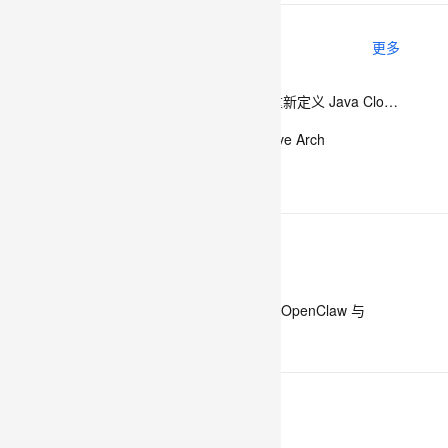
相关电子书
更多
息提取
与 AI 智能体进行实时音视频通话
从文本、图片、视频中提取结构化的属性信息
构建支持视频理解的 AI 音视频实时通话应用
Spring Cloud Alibaba - 重新定义 Java Cloud-Native
t.diy 一步搞定创意建站
构建大模型应用的安全防护体系
The Reactive Cloud Native Arch
通过自然语言交互简化开发流程,全栈开发支持
通过阿里云安全产品对 AI 应用进行安全防护
JAVA开发手册1.5.0
下一篇
一条命令迁移，帮你实现 OpenClaw 与
Hermes Agent 记忆互通！