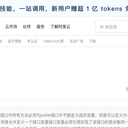
云市场
伙伴
服务
了解阿里云
践
官方博客
考认证
TIANCHI大赛
活动广场
下载
AI 特惠
数据与 API
成为产品伙伴
企业增值服务
最佳实践
价格计算器
AI 场景体
基础软件
产品伙伴合
阿里云认证
市场活动
配置报价
大模型
自助选配和估算价格
新方式
睿译宝，AI翻译排版一步到位
智启 AI 普惠权益
产品生态集成认证中心
企业支持计划
云上春晚
域名与网站
千问官方 MaaS 平台，为开发者和 Agent 而生，新用户赠送 1 亿 + tokens 额度
Qwen Aud
AI Coding
阿里云Maa
2026 阿里云
云服务器 E
为企业打
数据集
Windows
大模型认证
模型
NEW
NEW
交付可用成果
值低价云产品抢先购
上传文档即自动完成翻译和格式还原
至高享 1亿+免费 tokens，加速 Al 应用落地
提供智能易用的域名与建站服务
智能编程，一键
安全可靠、
产品生态伙伴
专家技术服务
云上奥运之旅
弹性计算合作
阿里云中企出
手机三要素
宝塔 Linux
全部认证
价格优势
有专属领域专家
GLM-5.2：长任务时代开源旗舰模型
阿里云 OPC 创新助力计划
千问大模型
即刻拥有 DeepS
AI 电商营销
对象存储 O
大模型
产品生态伙伴工作台
企业增值服务台
云栖战略参考
云存储合作计
云栖大会
身份实名认证
CentOS
训练营
推动算力普惠，释放技术红利
最高返9万
多领域专家智能体,一键组建 AI 虚拟交付团队
快速构建应用程序和网站，即刻迈出上云第一步
至高百万元 Token 补贴，加速一人公司成长
多元化、高性能、安全可靠的大模型服务
真正可用的 1M 上下文,一次完成代码全链路开发
轻松解锁专属 Dee
从图文生成到
云上的中国
数据库合作计
活动全景
短信
Docker
图片和
站式影视创作平台
Hermes Agent，打造自进化智能体
Token Plan 模型订阅计划
数字证书管理服务（原SSL证书）
5 分钟轻松部署
AI 广告创作
无影云电脑
企业成长
NEW
信息公告
看见新力量
云网络合作计
OCR 文字识别
JAVA
证享300元代金券
可视化编排打通从文字构思到成片全链路闭环
全托管，含MySQL、PostgreSQL、SQL Server、MariaDB多引擎
自主进化，持久记忆，越用越聪明
Qwen3.8-Max 首发尝鲜，限时加量 10 倍，夜间低至2折
实现全站HTTPS，呈现可信的WEB访问
图文、视频一
随时随地安
魔搭 Mode
Kimi-K3
HappyHors
NEW
loud
服务实践
官网公告
金融模力时刻
Salesforce O
版
发票查验
全能环境
Claude Code + GStack 打造工程团队
千问办公，限时限量积分加倍
Qoder
低代码高效构
AI 建站
短信服务
抽象类接口中所有方法必须为public接口中不能定义成员变量，但是可以定义
型
NEW
作计划
Kimi 最新旗舰模型，长程编程与推理利器
让文字生成流
计划
创新中心
魔搭 ModelSc
健康状态
理服务
让AI从“聊天伙伴”进化为能干活的“数字员工”
安装技能 GStack，拥有专属 AI 工程团队
你的AI工作搭子，覆盖日常办公高频场景
面向真实软件的智能体编程平台
0 代码专业建
实例化一个接口，但是允许定义一个接口变量接口变量必须引用实现了该接口的类对象同
客户案例
天气预报查询
操作系统
态合作计划