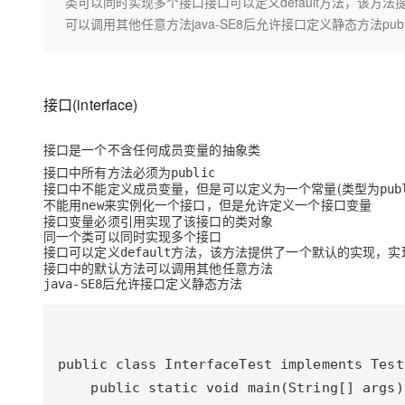
存储
天池大赛
类可以同时实现多个接口接口可以定义default方法，该
Qwen3.7-Plus
云解析DNS
解决方案免费试用 新老
电子合同
可以调用其他任意方法java-SE8后允许接口定义静态方法public class In
最高领取价值200元试用
能看、能想、能动手的多模
安全
网络与CDN
AI 算法大赛
畅捷通
大数据开发治理平台 Data
AI 产品 免费试用
网络
安全
云开发大赛
Qwen3-VL-Plus
Tableau 订阅
1亿+ 大模型 tokens 和 
接口(interface)
可观测
入门学习赛
中间件
AI空中课堂在线直播课
云防火墙
140+云产品 免费试用
上云与迁云
云原生的云上边界网络安全
产品新客免费试用，最长1
数据库
接口是一个
不含任何成员变量的抽象类
生态解决方案
接口中所有方法必须为
大模型服务
public
企业出海
大模型ACA认证体验
大数据计算
接口中不能定义成员变量，但是可以定义为一个常量(类型为
pub
助力企业全员 AI 认知与能
不能用
来实例化一个接口，但是允许定义一个接口变量
行业生态解决方案
new
千问AI平台-Token Plan
政企业务
接口变量必须引用实现了该接口的类对象
媒体服务
同一个类可以同时实现多个接口
开发者生态解决方案
接口可以定义
方法，该方法提供了一个默认的实现，实
default
企业服务与云通信
接口中的默认方法可以调用其他任意方法
千问AI平台-模型体验
AI 开发和 AI 应用解决
后允许接口定义静态方法
java-SE8
在线体验全尺寸、多种模态
域名与网站
Happy 系列大模型
终端用户计算
Serverless
开发工具