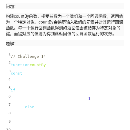
问题：
构建countBy函数，接受参数为一个数组和一个回调函数，返回值
为一个特定对象。countBy会遍历输入数组的元素并对其运行回调
函数。每一个运行回调函数得到的返回值会被储存为特定对象的
键，而键对应的值则为得到此返回值的回调函数运行的次数。
题解：
1
// Challenge 14
2
function
countBy
(
array, callback
) 
{
3
const
 countByObj = {};
4
  array.forEach(
el
 =>
 {
5
if
(countByObj[callback(el)] == 
undefined
) {
6
      countByObj[callback(el)] = 
1
;
7
    } 
else
 {
8
      countByObj[callback(el)]++;
9
    }
10