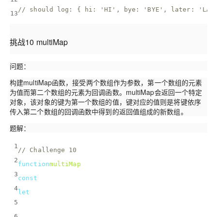
// should log: { hi: 'HI', bye: 'BYE', later: 'LAT
13
挑战10 multiMap
问题：
构建multiMap函数，接受两个数组作为参数，第一个数组的元素
为值而第二个数组的元素为回调函数。multiMap会返回一个特定
对象，该对象的键为第一个数组的值，键对应的值则是将键依序
传入第二个数组的回调函数中得到的返回值组成的新数组。
题解：
1
// Challenge 10
2
function
multiMap
(
arrVals, arrCallbacks
) 
{
3
const
 multiMapObj = {};
4
let
 tempArray = [];
5
  arrVals.forEach(
el
 =>
 {
6