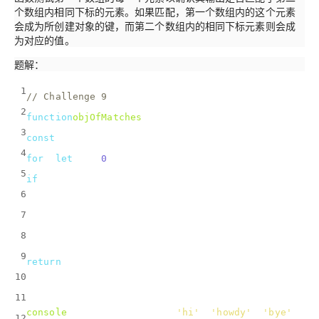
个数组内相同下标的元素。如果匹配，第一个数组内的这个元素
会成为所创建对象的键，而第二个数组内的相同下标元素则会成
为对应的值。
题解：
1
// Challenge 9
2
function
objOfMatches
(
array1, array2, callback
) 
{
3
const
 matchObj = {};
4
for
 (
let
 i = 
0
; i < array1.length; i++){
5
if
(callback(array1[i]) === array2[i]) {
6
      matchObj[array1[i]] = array2[i];
7
    }
8
  }
9
return
 matchObj;
10
}
11
console
.log(objOfMatches([
'hi'
, 
'howdy'
, 
'bye'
, 
'l
12