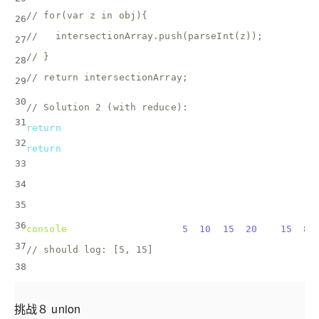
// for(var z in obj){
26
//   intersectionArray.push(parseInt(z));
27
// }
28
// return intersectionArray;
29
30
// Solution 2 (with reduce):
31
return
 arrays.reduce(
(
acc, curr
) =>
 {
32
return
 curr.filter(
el
 =>
 acc.includes(el));
33
  })
34
}
35
36
console
.log(intersection([[
5
, 
10
, 
15
, 
20
], [
15
, 
88
37
// should log: [5, 15]
38
挑战８ union