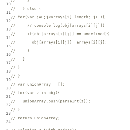
//     }
10
//   } else {
11
// for(var j=0;j<arrays[i].length; j++){
12
//     // console.log(obj[arrays[i][j]])
13
//     if(obj[arrays[i][j]] == undefined){
14
//       obj[arrays[i][j]]= arrays[i][j];
15
//     }
16
//   }
17
// }
18
// }
19
// var unionArray = [];
20
// for(var z in obj){
21
//   unionArray.push(parseInt(z));
22
// }
23
// return unionArray;
24