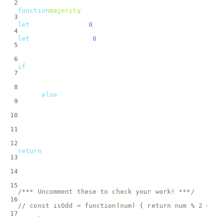
2
function
majority
(
array, callback
) 
{
3
let
 trueCounter = 
0
;
4
let
 falseCounter = 
0
;
5
  array.forEach(
el
 =>
 {
6
if
(callback(el)) {
7
      trueCounter++;
8
    } 
else
{
9
      falseCounter++;
10
    }
11
  });
12
return
 (trueCounter>falseCounter)?
true
:
false
;
13
14
}
15
/*** Uncomment these to check your work! ***/
16
// const isOdd = function(num) { return num % 2 ==
17