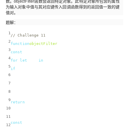
数。objectFilter函数会返回特定对象。此特定对象所包含的属性
为输入对象中值与其对应键传入回调函数得到的返回值一致的键
值对。
题解：
1
// Challenge 11
2
function
objectFilter
(
obj, callback
) 
{
3
const
 objectFilterObj = {};
4
for
(
let
 key 
in
 obj) {
5
if
(obj[key] === callback(key)){
6
      objectFilterObj[key] = obj[key];
7
    }
8
  }
9
return
 objectFilterObj;
10
}
11
const
 cities = {
12