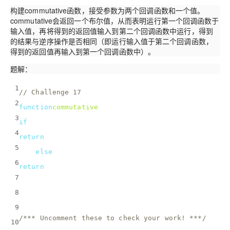
构建commutative函数，接受参数为两个回调函数和一个值。
commutative会返回一个布尔值，从而表明运行第一个回调函数于
输入值，再将得到的返回值输入到第二个回调函数中运行，得到
的结果与逆序操作是否相同（即运行输入值于第二个回调函数，
得到的返回值再输入到第一个回调函数中）。
题解：
1
// Challenge 17
2
function
commutative
(
func1, func2, value
) 
{
3
if
(func1(func2(value)) === func2(func1(value))) {
4
return
true
;
5
  } 
else
 {
6
return
false
; 
7
  }
8
}
9
/*** Uncomment these to check your work! ***/
10