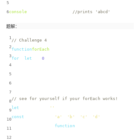
5
});
6
console
.log(alphabet);   
//prints 'abcd'
题解：
1
// Challenge 4
2
function
forEach
(
array, callback
) 
{
3
for
 (
let
 i =
0
; i < array.length; i++) {
4
    callback(array[i]);
5
  }
6
}
7
// see for yourself if your forEach works!
8
let
 alphabet = 
''
;
9
const
 letters = [
'a'
, 
'b'
, 
'c'
, 
'd'
];
10
forEach(letters, 
function
(
char
) 
{
11
  alphabet += char;
12