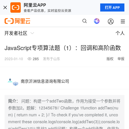
打开 APP
开发者社区
个人
JavaScript专项算法题（1）：回调和高阶函数
2023-01-10
285
发布于山东
版权
举报
南京沂洲信息咨询有限公司
简介：
问题：构建一个addTwo函数，作用为接受一个参数并将
参数加2。题解：12345678// Challenge 1function addTwo(nu
m) { return num + 2; }// To check if you've completed it, unco
mment these console.logs!console.log(addTwo(3));console.lo
g(addTwo(10));挑战2 addS问题：构建一个addS函数，作用为