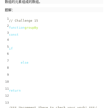
数组的元素组成的数组。
题解：
1
// Challenge 15
2
function
groupBy
(
array, callback
) 
{
3
const
 groupByObj = {};
4
  array.forEach(
el
 =>
 {
5
if
(groupByObj[callback(el)] === 
undefined
) {
6
      groupByObj[callback(el)] = [el];
7
    } 
else
 {
8
      groupByObj[callback(el)] = groupByObj[callba
9
    }
10
  })
11
return
 groupByObj;
12
}
13
/*** Uncomment these to check your work! ***/