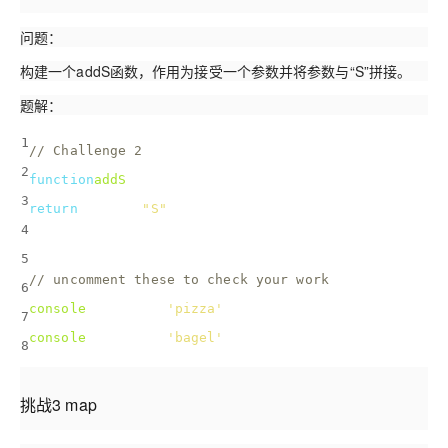
问题：
构建一个addS函数，作用为接受一个参数并将参数与“S”拼接。
题解：
1
// Challenge 2
2
function
addS
(
word
) 
{
3
return
 word + 
"S"
;
4
}
5
// uncomment these to check your work
6
console
.log(addS(
'pizza'
));
7
console
.log(addS(
'bagel'
));
8
挑战3 map