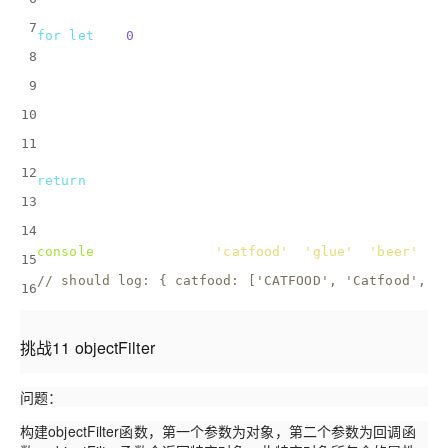
    tempArray = [];
7
for
(
let
 i =
0
; i<arrCallbacks.length; i++){
8
      tempArray.push(arrCallbacks[i](el));
9
    }
10
    multiMapObj[el] = tempArray;
11
  })
12
return
 multiMapObj;
13
}
14
console
.log(multiMap([
'catfood'
, 
'glue'
, 
'beer'
], 
15
// should log: { catfood: ['CATFOOD', 'Catfood', '
16
挑战11 objectFilter
问题：
构建objectFilter函数，第一个参数为对象，第二个参数为回调函