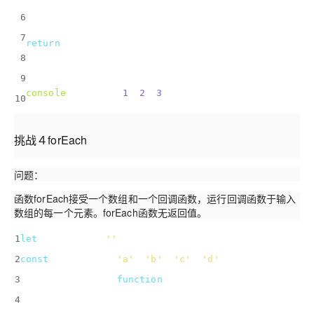
    newArray.push(callback(array[i]));
6
  }
7
return
 newArray;
8
}
9
console
.log(map([
1
, 
2
, 
3
], addTwo));
10
挑战４forEach
问题：
函数forEach接受一个数组和一个回调函数，运行回调函数于输入
数组的每一个元素。forEach函数无返回值。
1
let
 alphabet = 
''
;
2
const
 letters = [
'a'
, 
'b'
, 
'c'
, 
'd'
];
3
forEach(letters, 
function
(
char
) 
{
4
  alphabet += char;