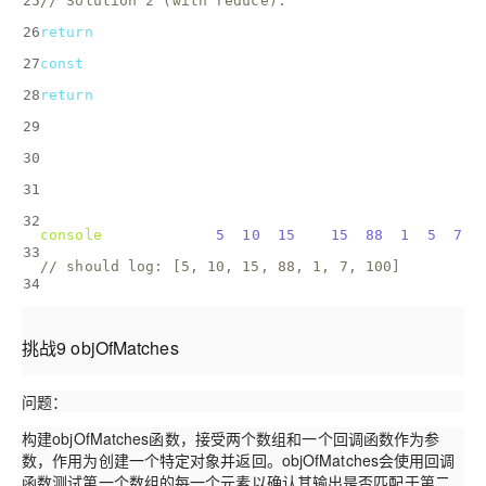
25
// Solution 2 (with reduce): 
26
return
 arrays.reduce(
(
acc, curr
) =>
 {
27
const
 newElements = curr.filter(
el
 =>
 !acc.include
28
return
 acc.concat(newElements);
29
  }
30
  )
31
}
32
console
.log(union([[
5
, 
10
, 
15
], [
15
, 
88
, 
1
, 
5
, 
7
],
33
// should log: [5, 10, 15, 88, 1, 7, 100]
34
挑战9 objOfMatches
问题：
构建objOfMatches函数，接受两个数组和一个回调函数作为参
数，作用为创建一个特定对象并返回。objOfMatches会使用回调
函数测试第一个数组的每一个元素以确认其输出是否匹配于第二