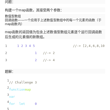
问题：
构建一个map函数，其接受两个参数：
数值型数组
回调函数——一个应用于上述数值型数组中的每一个元素的函数（于
map函数内）
map函数的返回值为包含上述数值型数组元素逐个运行回调函数
后生成的元素值的新数组。
1
map([
1
,
2
,
3
,
4
,
5
], multiplyByTwo); 
//-> [2,4,6,8,10]
2
multiplyByTwo(
1
); 
//-> 2
3
multiplyByTwo(
2
); 
//-> 4
题解：
1
// Challenge 3
2
function
map
(
array, callback
) 
{
3
var
 newArray = [];
4
for
 (
let
 i = 
0
; i < array.length; i++) {
5