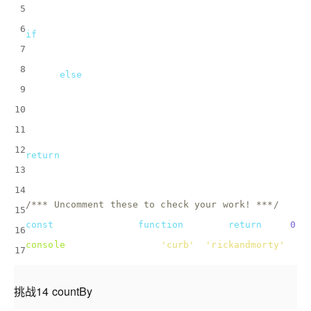
5
  array.forEach(
el
 =>
 {
6
if
(callback(el)){
7
      prioritizeArray.push(el);
8
    } 
else
 {
9
      restArray.push(el);
10
    }
11
  })
12
return
 prioritizeArray.concat(restArray); 
13
}
14
/*** Uncomment these to check your work! ***/
15
const
 startsWithS = 
function
(
str
) 
{ 
return
 str[
0
] 
16
console
.log(prioritize([
'curb'
, 
'rickandmorty'
, 
's
17
挑战14 countBy