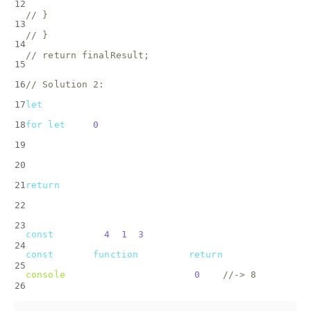
12
// }
13
// }
14
// return finalResult;
15
16
// Solution 2:
17
let
 reduceValue = initialValue;
18
for
(
let
 i = 
0
; i < array.length; i++){
19
    reduceValue = callback(array[i], reduceValue);
20
  }
21
return
 reduceValue;
22
}
23
const
 nums = [
4
, 
1
, 
3
];
24
const
 add = 
function
(
a, b
) 
{ 
return
 a + b; }
25
console
.log(reduce(nums, add, 
0
)); 
//-> 8
26