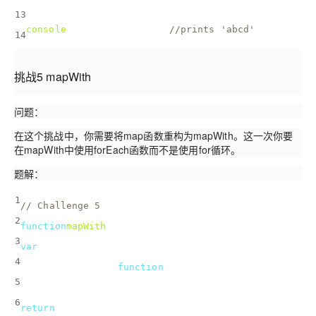
});
13
console
.log(alphabet);   
//prints 'abcd'
14
挑战5 mapWith
问题：
在这个挑战中，你需要将map函数重构为mapWith。这一次你要
在mapWith中使用forEach函数而不是使用for循环。
题解：
1
// Challenge 5
2
function
mapWith
(
array, callback
) 
{
3
var
 newArray = [];
4
  forEach(array, 
function
(
item
)
{
5
    newArray.push(callback(item))});
6
return
 newArray;