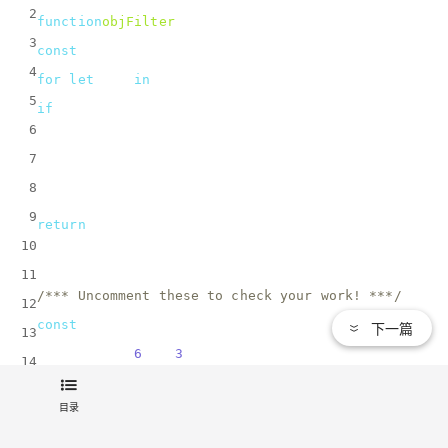
2
function
objFilter
(
obj, callback
) 
{
3
const
 objectFilterObj = {};
4
for
(
let
 key 
in
 obj) {
5
if
(obj[key] === callback(key)){
6
      objectFilterObj[key] = obj[key];
7
    }
8
  }
9
return
 objectFilterObj;
10
}
11
/*** Uncomment these to check your work! ***/
12
const
 startingObj = {};
下一篇
13
startingObj[
6
] = 
3
;
14
startingObj[
2
] = 
1
;
15
目录
startingObj[
12
] = 
4
;
16
const
 half = 
n
 =>
 n / 
2
;