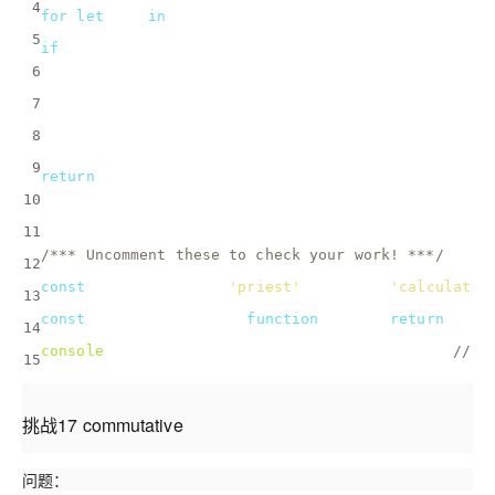
4
for
(
let
 key 
in
 obj) {
5
if
(callback(obj[key])) {
6
      goodKeysArray.push(key);
7
    }
8
  }
9
return
 goodKeysArray;
10
}
11
/*** Uncomment these to check your work! ***/
12
const
 sunny = { 
mac
: 
'priest'
, 
dennis
: 
'calculatin
13
const
 startsWithBird = 
function
(
str
) 
{ 
return
 str.
14
console
.log(goodKeys(sunny, startsWithBird)); 
// s
15
挑战17 commutative
问题：