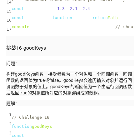
14
const
 decimals = [
1.3
, 
2.1
, 
2.4
];
15
const
 floored = 
function
(
num
) 
{ 
return
Math
.floor(n
16
console
.log(groupBy(decimals, floored)); 
// should
17
挑战16 goodKeys
问题：
构建goodKeys函数，接受参数为一个对象和一个回调函数。回调
函数的返回值为true或false。goodKeys会遍历输入对象并运行回
调函数于对象的值上。goodKeys的返回值为一个由运行回调函数
后返回true的对象值所对应的对象键组成的数组。
题解：
1
// Challenge 16
2
function
goodKeys
(
obj, callback
) 
{
3
const
 goodKeysArray = [];