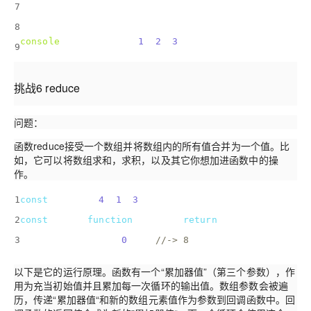
7
}
8
console
.log(mapWith([
1
, 
2
, 
3
], addTwo));
9
挑战6 reduce
问题：
函数reduce接受一个数组并将数组内的所有值合并为一个值。比
如，它可以将数组求和，求积，以及其它你想加进函数中的操
作。
1
const
 nums = [
4
, 
1
, 
3
];
2
const
 add = 
function
(
a, b
) 
{ 
return
 a + b; }
3
reduce(nums, add, 
0
);   
//-> 8
以下是它的运行原理。函数有一个“累加器值”（第三个参数），作
用为充当初始值并且累加每一次循环的输出值。数组参数会被遍
历，传递“累加器值“和新的数组元素值作为参数到回调函数中。回