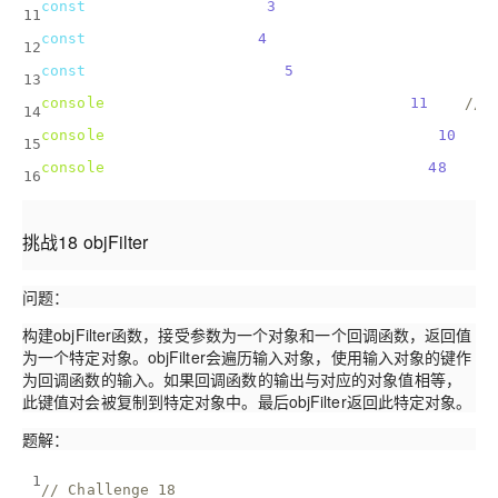
const
 multBy3 = 
n
 =>
 n * 
3
;
11
const
 divBy4 = 
n
 =>
 n / 
4
;
12
const
 subtract5 = 
n
 =>
 n - 
5
;
13
console
.log(commutative(multBy3, divBy4, 
11
)); 
// 
14
console
.log(commutative(multBy3, subtract5, 
10
)); 
15
console
.log(commutative(divBy4, subtract5, 
48
)); 
/
16
挑战18 objFilter
问题：
构建objFilter函数，接受参数为一个对象和一个回调函数，返回值
为一个特定对象。objFilter会遍历输入对象，使用输入对象的键作
为回调函数的输入。如果回调函数的输出与对应的对象值相等，
此键值对会被复制到特定对象中。最后objFilter返回此特定对象。
题解：
1
// Challenge 18