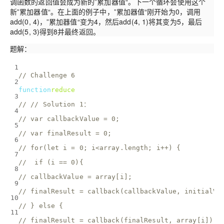
调函数的返回值会成为新的”累加器值“。下一个循环会使用这个
新”累加器值“。在上面的例子中，”累加器值“刚开始为0，调用
add(0, 4)，”累加器值“变为4，然后add(4, 1)将其变为5，最后
add(5, 3)得到8并最终返回。
题解：
1
// Challenge 6
2
function
reduce
(
array, callback, initialValue
) 
{
3
// // Solution 1：
4
// var callbackValue = 0;
5
// var finalResult = 0;
6
// for(let i = 0; i<array.length; i++) {
7
//  if (i == 0){
8
// callbackValue = array[i];
9
// finalResult = callback(callbackValue, initialVa
10
// } else {
11
// finalResult = callback(finalResult, array[i]);