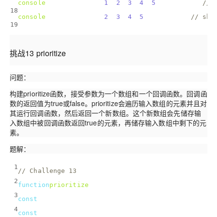
console
.log(majority([
1
, 
2
, 
3
, 
4
, 
5
], isOdd)); 
// 
18
console
.log(majority([
2
, 
3
, 
4
, 
5
], isOdd)); 
// sho
19
挑战13 prioritize
问题：
构建prioritize函数，接受参数为一个数组和一个回调函数。回调函
数的返回值为true或false。prioritize会遍历输入数组的元素并且对
其运行回调函数，然后返回一个新数组。这个新数组会先储存输
入数组中被回调函数返回true的元素，再储存输入数组中剩下的元
素。
题解：
1
// Challenge 13
2
function
prioritize
(
array, callback
) 
{
3
const
 prioritizeArray = [];
4
const
 restArray = [];