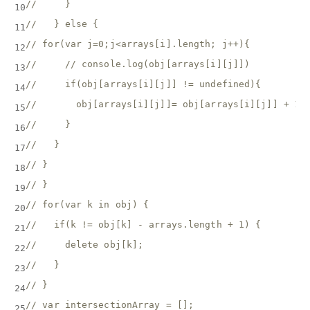
//     }
10
//   } else {
11
// for(var j=0;j<arrays[i].length; j++){
12
//     // console.log(obj[arrays[i][j]])
13
//     if(obj[arrays[i][j]] != undefined){
14
//       obj[arrays[i][j]]= obj[arrays[i][j]] + 1;
15
//     }
16
//   }
17
// }
18
// }
19
// for(var k in obj) {
20
//   if(k != obj[k] - arrays.length + 1) {
21
//     delete obj[k];
22
//   }
23
// }
24
// var intersectionArray = [];
25