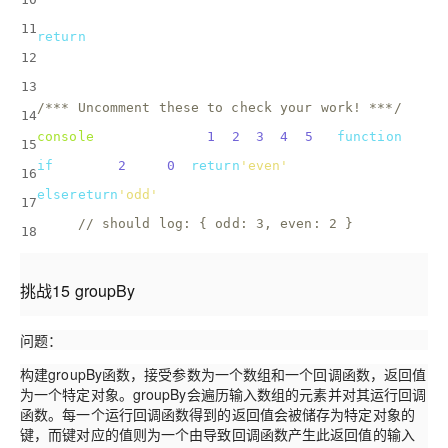
  })
11
return
 countByObj;
12
}
13
/*** Uncomment these to check your work! ***/
14
console
.log(countBy([
1
, 
2
, 
3
, 
4
, 
5
], 
function
(
num
)
15
if
 (num % 
2
 === 
0
) 
return
'even'
;
16
else
return
'odd'
;
17
})); 
// should log: { odd: 3, even: 2 }
18
挑战15 groupBy
问题：
构建groupBy函数，接受参数为一个数组和一个回调函数，返回值
为一个特定对象。groupBy会遍历输入数组的元素并对其运行回调
函数。每一个运行回调函数得到的返回值会被储存为特定对象的
键，而键对应的值则为一个由导致回调函数产生此返回值的输入