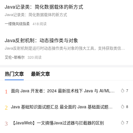
Java记录类：简化数据载体的新方式
Java记录类：简化数据载体的新方式
一缕微风绕指柔
418
Java反射机制：动态操作类与对象
Java反射机制是运行时动态操作类与对象的强大工具，支持获取类信息、动态创建实例、调用方法、访问字段等。它在框架开发、依赖注入、动态代理等方面有广泛应用，但也存在性能开销和安全风险。本文详解反射核心API、实战案例及性能优化策略，助你掌握Java动态编程精髓。
艾伦~耶格尔
320
热门文章
最新文章
面向 Java 开发者：2024 最新技术栈下 Java 与 AI/ML 
7
1
融合的实操详尽指南
Java 基础知识面试题汇总 最全面的 Java 基础面试题整
8
2
理
【JavaWeb】一文搞懂Java过滤器与拦截器的区别
7
3