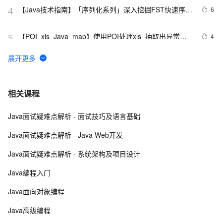
【Java技术指南】「序列化系列」深入挖掘FST快速序列
6
4
化压缩内存的利器的特性和原理 
【POI  xls  Java  map】使用POI处理xls  抽取出异常信
4
5
息  --java1.8Group by    ---map迭代  --  设置单元格高度
Java 注解 阐释 hibernate ORM
3
6
java 中的多线程   内部类实现 数据共享 和 Runnable实
4
7
相关课程
现数据共享
Java面试疑难点解析 - 面试技巧及语言基础
Java程序利用main函数中args参数实现参数的传递
10
8
Java面试疑难点解析 - Java Web开发
GitHub 星标 115k+的 Java 教程，超级硬核！下载量突
7
9
Java面试疑难点解析 - 系统架构及项目设计
破 1 万次！
2. Java中的垃圾收集 - GC参考手册
4
10
Java编程入门
Java面向对象编程
Java高级编程