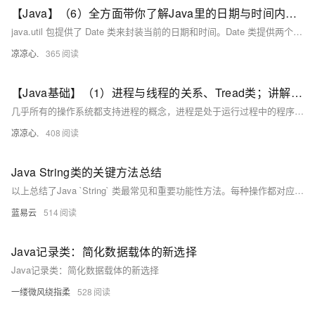
【Java】（6）全方面带你了解Java里的日期与时间内容，介绍 Calendar、GregorianCalendar、Date类
java.util 包提供了 Date 类来封装当前的日期和时间。Date 类提供两个构造函数来实例化 Date 对象。第一个构造函数使用当前日期和时间来初始化对象。Date( )第二个构造函数接收一个参数，该参数是从1970年1月1日起的毫秒数。
凉凉心.
365
【Java基础】（1）进程与线程的关系、Tread类；讲解基本线程安全、网络编程内容；JSON序列化与反序列化
几乎所有的操作系统都支持进程的概念，进程是处于运行过程中的程序，并且具有一定的独立功能，进程是系统进行资源分配和调度的一个独立单位一般而言，进程包含如下三个特征。独立性动态性并发性。
凉凉心.
408
Java String类的关键方法总结
以上总结了Java `String` 类最常见和重要功能性方法。每种操作都对应着日常编程任务，并且理解每种操作如何影响及处理 `Strings` 对于任何使用 Java 的开发者来说都至关重要。
蓝易云
514
Java记录类：简化数据载体的新选择
Java记录类：简化数据载体的新选择
一缕微风绕指柔
528