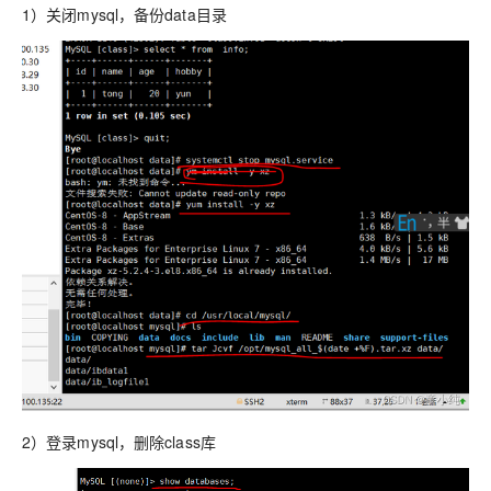
1）关闭mysql，备份data目录
2）登录mysql，删除class库