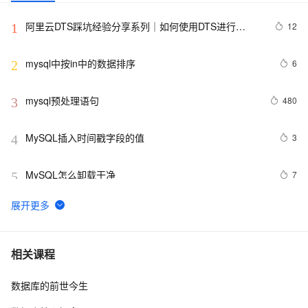
阿里云DTS踩坑经验分享系列｜如何使用DTS进行
12
1
MySQL->ClickHouse同步
mysql中按in中的数据排序
6
2
mysql预处理语句
480
3
MySQL插入时间戳字段的值
3
4
MySQL怎么卸载干净
7
5
MySQL调优
697
6
PostgreSQL\MySQL比较
596
7
相关课程
数据库的前世今生
mysql 主从复制实现原理
3
8