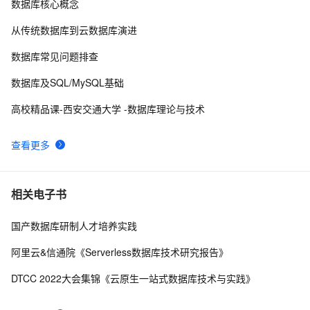
数据库核心概念
MySQL 基础常用命令
662
9
从传统数据库到云数据库演进
Linux源码方式安装mysql5.5 GA
2
10
数据库常见问题排查
数据库及SQL/MySQL基础
高校精品课-西安交通大学 -数据库理论与技术
查看更多
相关电子书
国产数据库研制人才培养实践
阿里云&信通院《Serverless数据库技术研究报告》
DTCC 2022大会集锦《云原生一站式数据库技术与实践》