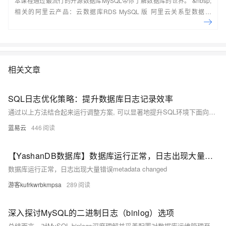
本课程通过最流行的开源数据库MySQL带你了解数据库的世界。 &nbsp;
相关的阿里云产品：云数据库RDS MySQL 版 阿里云关系型数据库
RDS（Relational Database Service）是一种稳定可靠、可弹性伸缩的在
线数据库服务，提供容灾、备份、恢复、迁移等方面的全套解决方案，彻
底解决数据库运维的烦恼。 了解产品详
情:&nbsp;https://www.aliyun.com/product/rds/mysql&nbsp;
相关文章
SQL日志优化策略：提升数据库日志记录效率
通过以上方法结合起来运行调整方案, 可以显著地提升SQL环境下面向各种搜索引擎服务平台所需要满足标准条件下之数据库登记作业流程综合表现; 同时还能确保系统稳健运行并满越用户体验预期目标.
蓝易云
446
【YashanDB数据库】数据库运行正常，日志出现大量错误metadata changed
数据库运行正常，日志出现大量错误metadata changed
游客kufrkwrbkmpsa
289
深入探讨MySQL的二进制日志（binlog）选项
总结而言，对MySQL binlogs深度理解并妥善配置对数据库运维管理至关重要；它不仅关系到系统性能优化也是实现高可靠性架构设计必须考虑因素之一。通过精心规划与周密部署可以使得该机能充分发挥作用而避免潜在风险带来影响。