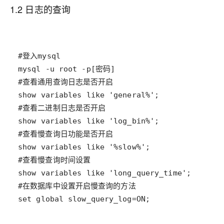
1.2 日志的查询
set global slow_query_log=ON; 