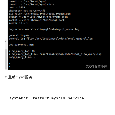
2.重新mysql服务
systemctl restart mysqld.service