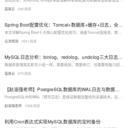
蓝易云
348
Spring Boot配置优化：Tomcat+数据库+缓存+日志，全场景教程
本文详解Spring Boot十大核心配置优化技巧，涵盖Tomcat连接池、数据库连接池、Jackson时区、日志管理、缓存策略、异步线程池等关键配置，结合代码示例与通俗解释，助你轻松掌握高并发场景下的性能调优方法，适用于实际项目落地。
云流雨洄
1841
MySQL日志分析：binlog、redolog、undolog三大日志的深度探讨。
数据库管理其实和写小说一样，需要规划，需要修订，也需要有能力回滚。理解这些日志的作用与优化，就像把握写作工具的使用与运用，为我们的数据库保驾护航。
蓝易云
979
【赵渝强老师】PostgreSQL数据库的WAL日志与数据写入的过程
PostgreSQL中的WAL（预写日志）是保证数据完整性的关键技术。在数据修改前，系统会先将日志写入WAL，确保宕机时可通过日志恢复数据。它减少了磁盘I/O，提升了性能，并支持手动切换日志文件。WAL文件默认存储在pg_wal目录下，采用16进制命名规则。此外，PostgreSQL提供pg_waldump工具解析日志内容。
赵渝强老师
1068
利用Cron表达式实现MySQL数据库的定时备份