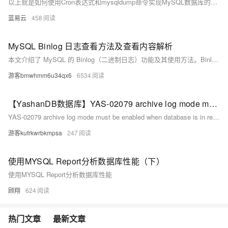
以上就是如何使用Cron表达式和mysqldump命令实现MySQL数据库的定时备份。这种方法的优点是简单易用，而且可以根据需要定制备份的时间和频率。但是，它也有一些限制，例如，它不能备份MySQL服务器的配置文件和用户账户信息，也不能实现增量备份。如果需要更复杂的备份策略，可能需要使用专门的备份工具或服务。
蓝易云
458
MySQL Binlog 日志查看方法及查看内容解析
本文介绍了 MySQL 的 Binlog（二进制日志）功能及其使用方法。Binlog 记录了数据库的所有数据变更操作，如 INSERT、UPDATE 和 DELETE，对数据恢复、主从复制和审计至关重要。文章详细说明了如何开启 Binlog 功能、查看当前日志文件及内容，并解析了常见的事件类型，包括 Format_desc、Query、Table_map、Write_rows、Update_rows 和 Delete_rows 等，帮助用户掌握数据库变化历史，提升维护和排障能力。
游客bmwhmm6u34qx6
6534
【YashanDB数据库】YAS-02079 archive log mode must be enabled when database is in replication mode
YAS-02079 archive log mode must be enabled when database is in replication mode
游客kufrkwrbkmpsa
247
使用MYSQL Report分析数据库性能（下）
使用MYSQL Report分析数据库性能
顾翔
624
热门文章
最新文章