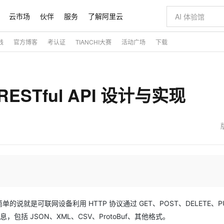
云市场
伙伴
服务
了解阿里云
践
官方博客
考认证
TIANCHI大赛
活动广场
下载
AI 特惠
数据与 API
成为产品伙伴
企业增值服务
最佳实践
价格计算器
AI 场景体
基础软件
产品伙伴合
阿里云认证
市场活动
配置报价
大模型
自助选配和估算价格
新方式
睿译宝，AI翻译排版一步到位
智启 AI 普惠权益
产品生态集成认证中心
企业支持计划
云上春晚
域名与网站
千问官方 MaaS 平台，为开发者和 Agent 而生，新用户赠送 1 亿 + tokens 额度
Qwen Aud
AI Coding
阿里云Maa
2026 阿里云
云服务器 E
为企业打
数据集
Windows
大模型认证
模型
NEW
NEW
 RESTful API 设计与实现
交付可用成果
值低价云产品抢先购
上传文档即自动完成翻译和格式还原
至高享 1亿+免费 tokens，加速 Al 应用落地
提供智能易用的域名与建站服务
智能编程，一键
安全可靠、
产品生态伙伴
专家技术服务
云上奥运之旅
弹性计算合作
阿里云中企出
手机三要素
宝塔 Linux
全部认证
价格优势
有专属领域专家
GLM-5.2：长任务时代开源旗舰模型
阿里云 OPC 创新助力计划
千问大模型
即刻拥有 DeepS
AI 电商营销
对象存储 O
大模型
产品生态伙伴工作台
企业增值服务台
云栖战略参考
云存储合作计
云栖大会
身份实名认证
CentOS
训练营
推动算力普惠，释放技术红利
最高返9万
多领域专家智能体,一键组建 AI 虚拟交付团队
快速构建应用程序和网站，即刻迈出上云第一步
至高百万元 Token 补贴，加速一人公司成长
多元化、高性能、安全可靠的大模型服务
真正可用的 1M 上下文,一次完成代码全链路开发
轻松解锁专属 Dee
从图文生成到
云上的中国
数据库合作计
活动全景
短信
Docker
图片和
站式影视创作平台
Hermes Agent，打造自进化智能体
Token Plan 模型订阅计划
数字证书管理服务（原SSL证书）
5 分钟轻松部署
AI 广告创作
无影云电脑
企业成长
NEW
信息公告
看见新力量
云网络合作计
OCR 文字识别
JAVA
证享300元代金券
可视化编排打通从文字构思到成片全链路闭环
全托管，含MySQL、PostgreSQL、SQL Server、MariaDB多引擎
自主进化，持久记忆，越用越聪明
Qwen3.8-Max 首发尝鲜，限时加量 10 倍，夜间低至2折
实现全站HTTPS，呈现可信的WEB访问
图文、视频一
随时随地安
魔搭 Mode
Kimi-K3
HappyHors
NEW
loud
服务实践
官网公告
金融模力时刻
Salesforce O
版
发票查验
全能环境
Claude Code + GStack 打造工程团队
千问办公，限时限量积分加倍
Qoder
低代码高效构
AI 建站
短信服务
型
NEW
作计划
Kimi 最新旗舰模型，长程编程与推理利器
让文字生成流
计划
创新中心
魔搭 ModelSc
健康状态
理服务
让AI从“聊天伙伴”进化为能干活的“数字员工”
安装技能 GStack，拥有专属 AI 工程团队
你的AI工作搭子，覆盖日常办公高频场景
面向真实软件的智能体编程平台
0 代码专业建
客户案例
天气预报查询
操作系统
态合作计划
Deepseek-v4-pro
HappyHors
同享
万小智 AI 建站低至 15元/月
Qoder CN
AI 短剧/漫剧
云原生数据库 
快递物流查询
WordPress
 Api。简单的说就是可联网设备利用 HTTP 协议通过 GET、POST、DELETE、P
成为服务伙
高校合作
点，立即开启云上创新
覆盖公网/内网、递归/权威、移动APP等全场景解析服务
送.CN域名，送备案服务码
基于千问大模型等，支持代码智能生成、研发智能问答
AI助力短剧
态智能体模型
旗舰 MoE 大模型，百万上下文与顶尖推理能力
图生视频，流
包括 JSON、XML、CSV、ProtoBuf、其他格式。
Ubuntu