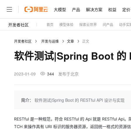
大模型
产品
解决方案
权益
定价
开发者社区
首页
模型体验
探索云世界
问产品
动手实
大模型
产品
解决方案
权益
定价
云市场
伙伴
服务
了解阿里云
精选产品
精选解决方案
普惠上云
产品定价
精选商城
成为销售伙伴
售前咨询
为什么选择阿里云
千问AI平台
开发者社区
开发与运维
文章
正文
了解云产品的定价详情
大模型服务平台百炼
千问办公，解锁你的工作
普惠上云 官方力荐
分销伙伴
在线服务
网站建设
什么是云计算
大
软件测试|Spring Boot 的
大模型服务与应用平台
企业级Agent产品，直接
云服务器38元/年起，超
咨询伙伴
多端小程序
技术领先
云上成本管理
售后服务
轻量应用服务器
Agency Agents：拥
官方推荐返现计划
大模型
精选产品
精选解决方案
Salesforce 国际版订阅
稳定可靠
管理和优化成本
推荐新用户得奖励，单订单
销售伙伴合作计划
2023-01-09
344
发布于北京
自助服务
友盟天域
安全合规
人工智能与机器学习
AI
文本生成
云数据库 RDS
HappyHorse 打造一
云工开物
无影生态合作计划
在线服务
观测云
分析师报告
高校专属算力普惠，学生认
计算
互联网应用开发
Qwen3.8-Max
HOT
Salesforce On Alibaba C
工单服务
Tuya 物联网平台阿里云
研究报告与白皮书
人工智能平台 PAI
快速拥有专属 OpenClaw
简介：
软件测试|Spring Boot 的 RESTful API 设计与实现
大模
Consulting Partner 合
大数据
容器
智能体时代全能旗舰模型
免费试用
短信专区
一站式AI开发、训练和推
蓝凌 OA
AI 大模型销售与服务生
现代化应用
存储
天池大赛
Qwen3.7-Plus
云解析DNS
解决方案免费试用 新老
电子合同
RESTful 是一种规范，符合 RESTful 的 Api 就是 RESTful
最高领取价值200元试用
能看、能想、能动手的多模
安全
网络与CDN
TCH 来操作具有 URI 标识的服务器资源，返回统一格式的资源信息，
AI 算法大赛
畅捷通