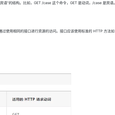
服务生态伙伴
云工开物
语"的结构。比如，GET /case 这个命令，GET 是动词，/case 是宾语
企业应用
Works
Night Plan 支持 Qwen 3.8-Max
云原生大数据计算服务 MaxCompute
AI 办公
容器服务 Kub
NEW
GLM-5.2
Wan2.7-T
Red Hat
30+ 款产品免费体验
Data Agent 驱动的一站式 Data+AI 开发治理平台
夜间 5 折，Qwen/Meoo/TokenPlan 客户专享
面向分析的企业级SaaS模式云数据仓库
AI智能应用
提供一站式管
科研合作
视觉 Coding、空间感知、多模态思考等全面升级
1M上下文，专为长程任务能力而生
ERP
堂（旗舰版）
SUSE
智能客服
CRM
防护产品
2个月
自动承接线索
建站小程序
通过使用相同的接口进行资源的访问。接口应该使用标准的 HTTP 方法如 G
OA 办公系统
AI 应用构建
大模型原生
力提升
财税管理
模板建站
Qoder
大模型服务平台百炼-应用模版
HOT
NEW
面向真实软件
个人版上线、团队版降价；千问3.8-Max首发发尝鲜
丰富多元化的应用模版和解决方案
400电话
定制建站
万有无界
大模型服务平台百炼-智能体
方案
广告营销
模板小程序
的模型效果
灵活可视化地构建企业级 Agent
定制小程序
秒悟
人工智能平台 PAI
APP 开发
云端极速 AI 
新一代 AI 视频生成模型，深度适配广告营销等场景
AI Native 的算法工程平台，一站式完成建模、训练、推理服务部署
建站系统
AI 应用
10分钟微调：让0.6B模型媲美235B模
多模态数据信