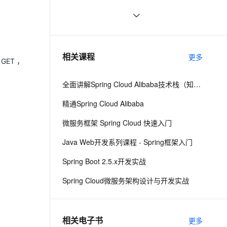
＜S,T＞详解
。
ernetes 版 ACK
云聚AI 严选权益
AI 原生数据库服务发布
SSL 证书
Spring Cloud微服务面试题
6
2V
Fun-ASR
，一键激活高效办公新体验
理容器应用的 K8s 服务
精选AI产品，从模型到应用全链提效
Agent 数据网关
文戏情感细腻自然，动作戏激烈拳拳到肉，实现更强表演能力
支持中英文自由切换，具备更强的噪声鲁棒性
堡垒机
F版本SpringCloud 3—大白话
464
AI 用量加速计划
云原生数据库 PolarDB
Eureka服务注册与发现
防火墙
、识别商机，让客服更高效、服务更出色。
对ORM的支持 之 8.4 集成JPA ——跟
新老同享，达量后返
Agentic Database 发布
7
相关课程
更多
ET ，
我学spring3
主机安全
应用
全面讲解Spring Cloud Alibaba技术栈（知识精讲+项目实战）第二阶段
千问办公
NEW
AI 应用及服务市场
的智能体编程平台
一站式AI生产力平台
精通Spring Cloud Alibaba
AI 应用
伶鹊
微服务框架 Spring Cloud 快速入门
企业级人与Agent协作平台，接入和调度多个数字员工
智能客服平台，对话机器人、对话分析、智能外呼
大模型
Java Web开发系列课程 - Spring框架入门
大模型服务平台百炼 - 全妙
自然语言处理
Spring Boot 2.5.x开发实战
应用创作平台
多模态内容创作工具，已接入 DeepSeek
数据标注
Spring Cloud微服务架构设计与开发实战
机器学习
相关电子书
更多
息提取
与 AI 智能体进行实时音视频通话