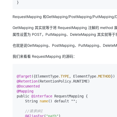
RequestMapping 和GetMapping/PostMapping/Put
GetMapping 其实就等于将 RequestMapping 注解的 method
属性设置为 POST，PutMapping、DeleteMapping 其实就等于将
也就是说GetMapping、PostMapping、PutMapping、DeleteM
我们来看看 RequestMapping 的源码：
@Target
({ElementType
.TYPE
, ElementType
.METHOD
@Retention
@Documented
@Mapping
public 
@interface
 RequestMapping {

    String 
name
() default "";

//请求URI
@AliasFor
(
"path"
)
