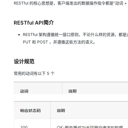
RESTful 的核心思想是，客户端发出的数据操作指令都是"动词 + 宾
大数据开发治理平台 Data
AI 产品 免费试用
网络
安全
云开发大赛
Qwen3-VL-Plus
Tableau 订阅
1亿+ 大模型 tokens 和 
可观测
入门学习赛
中间件
AI空中课堂在线直播课
云防火墙
140+云产品 免费试用
RESTful API简介
上云与迁云
云原生的云上边界网络安全
产品新客免费试用，最长1
数据库
生态解决方案
RESTful 架构遵循统一接口原则，不论什么样的资源，都是
大模型服务
企业出海
大模型ACA认证体验
大数据计算
PUT 和 POST ，并遵循这些方法的语义。
助力企业全员 AI 认知与能
行业生态解决方案
千问AI平台-Token Plan
政企业务
媒体服务
开发者生态解决方案
设计规范
企业服务与云通信
千问AI平台-模型体验
AI 开发和 AI 应用解决
常用的动词有以下 5 个
在线体验全尺寸、多种模态
域名与网站
Happy 系列大模型
终端用户计算
Serverless
开发工具
大模型解决方案
迁移与运维管理
快速部署 Dify，高效搭建 