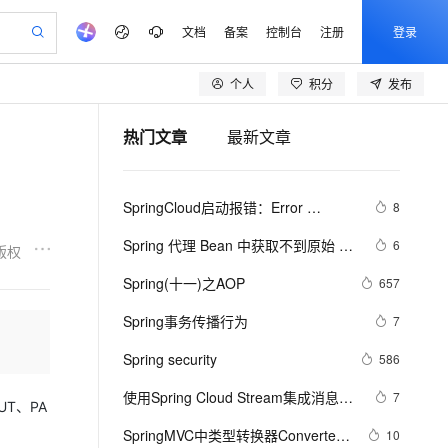
文档
备案
控制台
注册
登录
个人
积分
发布
验
作计划
器
AI 活动
专业服务
服务伙伴合作计划
开发者社区
加入我们
产品动态
服务平台百炼
阿里云 OPC 创新助力计划
热门文章
最新文章
一站式生成采购清单，支持单品或批量购买
io：打造专属 AI 语音助手
S产品伙伴计划（繁花）
峰会
CS
造的大模型服务与应用开发平台
一句话生成原生可编辑精美 PPT 文稿
AI 生产力先锋
Al MaaS 服务伙伴赋能合作
域名
博文
Careers
至高可申请百万元
Qwen3.8-Max 模型上线
开启高性价比 AI 编程新体验
弹性可伸缩的云计算服务
Qwen-Audio-3.0-Realtime 端到端实时语音角色扮演
输入一句话想法, 轻松生成专业的 PPT
先锋实践拓展 AI 生产力的边界
Token 补贴，五大权
计划
海大会
伙伴信用分合作计划
商标
问答
社会招聘
SpringCloud启动报错：Error 
8
益加速 OPC 成功
eek-V4-Pro
SS
一键部署幻兽帕鲁游戏服务器
飞天发布时刻
HOT
Open Search 向量检索版支
划
备案
电子书
校园招聘
creating bean with name 
pSeek-V4-Pro
视频创作，一键激活电商全链路生产力
稳定、安全、高性价比、高性能的云存储服务
一键购买专属联机服务器，轻松开启游戏
所见，即是所愿
持视频检索 Pipeline 功能
更多支持
Spring 代理 Bean 中获取不到原始 
6
版权
configurationPropertiesBeans
划
公司注册
镜像站
视频生成
语音识别与合成
Bean 对象注解的解决方法
专属 QwenPaw
漫剧工坊：一站式动画创作平台
AI 实训营
HOT
应用身份服务 (IDaaS)
Spring(十一)之AOP
657
合作伙伴培训与认证
划
上云迁移
站生成，高效打造优质广告素材
全接入的云上超级电脑
从聊天伙伴进化为能主动干活的本地数字员工
快速生产连贯的高质量长漫剧
从基础到进阶，Agent 创客手把手教你
OpenClaw 管理能力上线
lScope
我要反馈
e-1.1-T2V
Qwen3-TTS-Flash
Spring事务传播行为
7
查询合作伙伴
n Alibaba Cloud ISV 合作
代维服务
建企业门户网站
10 分钟搭建微信、支付宝小程序
MaxCompute MaxFrame 提
畅细腻的高质量视频
离线语音合成大模型，多语言方言自适应，低延迟高稳定
创新加速
Spring security
ope
登录合作伙伴管理后台
586
我要建议
站，无忧落地极速上线
以可视化方式快速构建移动和 PC 门户网站
国内短信简单易用，安全可靠，秒级触达，全球覆盖200+国家和地区。
高效部署网站，快速应用到小程序
供自动弹性内存功能
安全
使用Spring Cloud Stream集成消息中
我要投诉
e-1.1-I2V
Cosyvoice-V3-Flash
7
PolarDB
上云场景组合购
Milvus 弹性伸缩功能新增节
UT、PA
伴
间件
漫剧创作，剧本、分镜、视频高效生成
100%兼容MySQL、PostgreSQL，兼容Oracle，支持集中和分布式
覆盖90%+业务场景，专享组合折扣价
点支持范围
畅自然，细节丰富
高表现力语音合成大模型，语音克隆听感自然
VPN
SpringMVC中类型转换器Converter
10