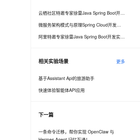
从文本、图片、视频中提取结构化的属性信息
构建支持视频理解的 AI 音视频实时通话应用
云栖社区特邀专家徐雷Java Spring Boot开发实战系列课程（第20讲）：经典面试题与阿里等名企内部招聘求职面试技巧
t.diy 一步搞定创意建站
构建大模型应用的安全防护体系
微服务架构模式与原理Spring Cloud开发实战
通过自然语言交互简化开发流程,全栈开发支持
通过阿里云安全产品对 AI 应用进行安全防护
阿里特邀专家徐雷Java Spring Boot开发实战系列课程（第18讲）：制作Java Docker镜像与推送到DockerHub和阿里云Docker仓库
相关实验场景
更多
基于Assistant Api的旅游助手
快速体验智能体API应用
下一篇
一条命令迁移，帮你实现 OpenClaw 与
Hermes Agent 记忆互通！