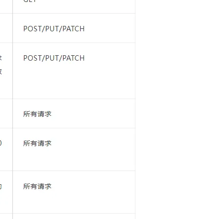
型
依托云原生高可用架构,实现Dify私有化部署
用1%尺寸在特定领域达到大模型90%以上效果
一个 AI 助手
超强辅助，Bol
即刻拥有 DeepSeek-R1 满血版
在企业官网、通讯软件中为客户提供 AI 客服
多种方案随心选，轻松解锁专属 DeepSeek