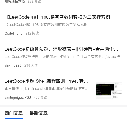
服务端技术栈
272
【LeetCode 48】108.将有序数组转换为二叉搜索树
【LeetCode 48】108.将有序数组转换为二叉搜索树
Codelinghu
212
LeetCode初级算法题：环形链表+排列硬币+合并两个有序数组java解法
LeetCode初级算法题：环形链表+排列硬币+合并两个有序数组java解法
yinying293
298
LeetCode刷题 Shell编程四则 | 194. 转置文件 192. 统计词频 193. 有效电话号码 195. 第十行
本文提供了几个Linux shell脚本编程问题的解决方案，包括转置文件内容、统计词频、验证有效电话号码和提取文件的第十行，每个问题都给出了至少一种实现方法。
yantuguiguziPGJ
477
热门文章
最新文章