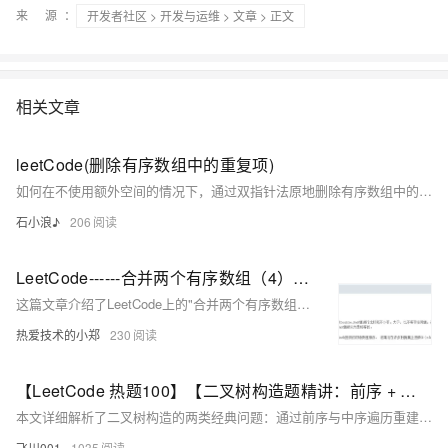
来 源：
开发者社区
>
开发与运维
>
文章
> 正文
相关文章
leetCode(删除有序数组中的重复项)
如何在不使用额外空间的情况下，通过双指针法原地删除有序数组中的重复项。
石小浪♪
206
LeetCode------合并两个有序数组（4）【数组】
这篇文章介绍了LeetCode上的"合并两个有序数组"问题，并提供了三种解法：第一种是使用Java的Arrays.sort()方法直接对合并后的数组进行排序；第二种是使用辅助数组和双指针技术进行合并；第三种则是从后向前的双指针方法，避免了使用额外的辅助数组。
热爱技术的小郑
230
【LeetCode 热题100】【二叉树构造题精讲：前序 + 中序建树 & 有序数组构造 BST】（详细解析）（Go语言版）
本文详细解析了二叉树构造的两类经典问题：通过前序与中序遍历重建二叉树（LeetCode 105），以及将有序数组转化为平衡二叉搜索树（BST，LeetCode 108）。文章从核心思路、递归解法到实现细节逐一拆解，强调通过索引控制子树范围以优化性能，并对比两题的不同构造逻辑。最后总结通用构造套路，提供进阶思考方向，帮助彻底掌握二叉树构造类题目。
飞川001
1035