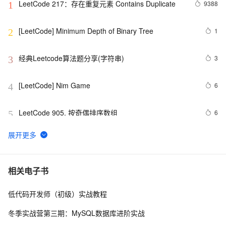
LeetCode 217：存在重复元素	Contains Duplicate
9388
1
[LeetCode] Minimum Depth of Binary Tree
1
2
经典Leetcode算法题分享(字符串)
3
3
[LeetCode] Nim Game
6
4
LeetCode 905. 按奇偶排序数组
6
5
[LeetCode] Summary Ranges
510
6
leetcode  226 Invert Binary Tree 翻转二叉树
727
7
相关电子书
低代码开发师（初级）实战教程
leetcode  21 Merge Two Sorted Lists
3
8
冬季实战营第三期：MySQL数据库进阶实战
leetcode 19. Remove Nth Node From End of List
5
9