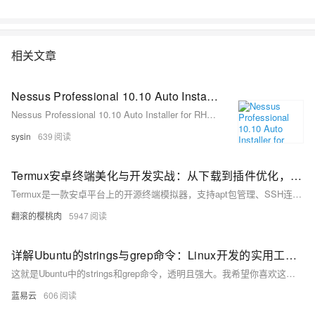
相关文章
Nessus Professional 10.10 Auto Installer for RHEL 10, AlmaLinux 10, Rocky Linux 10 - Nessus 自动化安装程序
Nessus Professional 10.10 Auto Installer for RHEL 10, AlmaLinux 10, Rocky Linux 10 - Nessus 自动化安装程序
sysin
639
Termux安卓终端美化与开发实战：从下载到插件优化，小白也能玩转Linux
Termux是一款安卓平台上的开源终端模拟器，支持apt包管理、SSH连接及Python/Node.js/C++开发环境搭建，被誉为“手机上的Linux系统”。其特点包括零ROOT权限、跨平台开发和强大扩展性。本文详细介绍其安装准备、基础与高级环境配置、必备插件推荐、常见问题解决方法以及延伸学习资源，帮助用户充分利用Termux进行开发与学习。适用于Android 7+设备，原创内容转载请注明来源。
翻滚的樱桃肉
5947
详解Ubuntu的strings与grep命令：Linux开发的实用工具。
这就是Ubuntu中的strings和grep命令，透明且强大。我希望你喜欢这个神奇的世界，并能在你的Linux开发旅程上，通过它们找到你的方向。记住，你的电脑是你的舞台，在上面你可以做任何你想做的事，只要你敢于尝试。
蓝易云
606