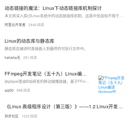
动态链接的魔法：Linux下动态链接库机制探讨
本文将深入探讨Linux系统中的动态链接库机制，这其中包括但不限于全局符号介入、延迟绑定以及地址无关代码等内容。
阿里云开发者
2446
Linux的动态库与静态库
静态库在编译时直接嵌入到最终的可执行文件中。
hahaha无
281
FFmpeg开发笔记（五十九）Linux编译ijkplayer的Android平台so库
ijkplayer是由B站研发的移动端播放器，基于FFmpeg 3.4，支持Android和iOS。其源码托管于GitHub，截至2024年9月15日，获得了3.24万星标和0.81万分支，尽管已停止更新6年。本文档介绍了如何在Linux环境下编译ijkplayer的so库，以便在较新的开发环境中使用。首先需安装编译工具并调整/tmp分区大小，接着下载并安装Android SDK和NDK，最后下载ijkplayer源码并编译。详细步骤包括环境准备、工具安装及库编译等。更多FFmpeg开发知识可参考相关书籍。
aqi00
998
《Linux 高级程序设计（第三版）》——1.2 Linux开发初步
异步社区
1523