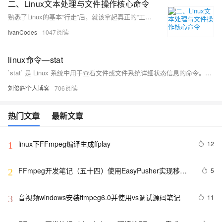
二、Linux文本处理与文件操作核心命令
熟悉了Linux的基本“行走”后，就该拿起真正的“工具”干活了。用grep这个“放大镜”在文件里搜索内容，用find这个“探测器”在系统中寻找文件，再用tar把东西打包带走。最关键的是要学会使用管道符|，它像一条流水线，能把这些命令串联起来，让简单工具组合出强大的功能，比如 ps -ef | grep 'nginx' 就能快速找出nginx进程。
IvanCodes
1047
linux命令—stat
`stat` 是 Linux 系统中用于查看文件或文件系统详细状态信息的命令。相比 `ls -l`，它提供更全面的信息，包括文件大小、权限、所有者、时间戳（最后访问、修改、状态变更时间）、inode 号、设备信息等。其常用选项包括 `-f` 查看文件系统状态、`-t` 以简洁格式输出、`-L` 跟踪符号链接，以及 `-c` 或 `--format` 自定义输出格式。通过这些选项，用户可以灵活获取所需信息，适用于系统调试、权限检查、磁盘管理等场景。
刘俊辉个人博客
706
热门文章
最新文章
linux下FFmpeg编译生成ffplay
12
1
FFmpeg开发笔记（五十四）使用EasyPusher实现移动
5
2
端的RTSP直播
音视频windows安装ffmpeg6.0并使用vs调试源码笔记
11
3