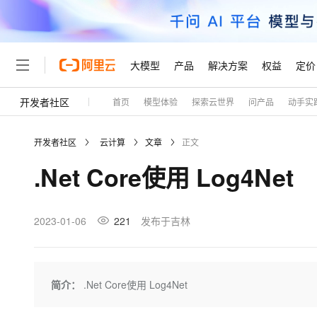
大模型
产品
解决方案
权益
定价
开发者社区
首页
模型体验
探索云世界
问产品
动手实
大模型
产品
解决方案
权益
定价
云市场
伙伴
服务
了解阿里云
精选产品
精选解决方案
普惠上云
产品定价
精选商城
成为销售伙伴
售前咨询
为什么选择阿里云
千问AI平台
开发者社区
云计算
文章
正文
了解云产品的定价详情
大模型服务平台百炼
睿译宝，AI翻译排版一
普惠上云 官方力荐
分销伙伴
在线服务
网站建设
什么是云计算
大
.Net Core使用 Log4Net
大模型服务与应用平台
上传文档即自动完成翻译和
云服务器38元/年起，超
咨询伙伴
多端小程序
技术领先
云上成本管理
售后服务
轻量应用服务器
GLM-5.2：长任务时代
官方推荐返现计划
大模型
精选产品
精选解决方案
Salesforce 国际版订阅
稳定可靠
管理和优化成本
推荐新用户得奖励，单订单
销售伙伴合作计划
2023-01-06
221
发布于吉林
自助服务
友盟天域
安全合规
人工智能与机器学习
AI
文本生成
云数据库 RDS
Hermes Agent，打造
云工开物
无影生态合作计划
在线服务
观测云
分析师报告
自主进化，持久记忆，越用
高校专属算力普惠，学生认
计算
互联网应用开发
Qwen3.8-Max
HOT
Salesforce On Alibaba C
工单服务
Tuya 物联网平台阿里云
研究报告与白皮书
人工智能平台 PAI
快速拥有专属 OpenClaw
简介：
.Net Core使用 Log4Net
大模
Consulting Partner 合
大数据
容器
智能体时代全能旗舰模型
免费试用
短信专区
一站式AI开发、训练和推
蓝凌 OA
AI 大模型销售与服务生
现代化应用