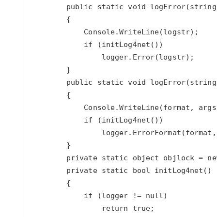
大模型解决方案
迁移与运维管理
快速部署 Dify，高效搭建 
专有云
10 分钟在聊天系统中增加