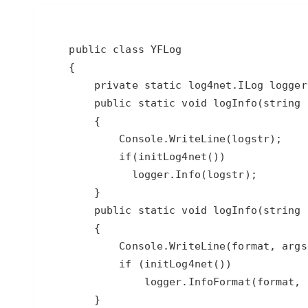
存储
天池大赛
Qwen3.7-Plus
云解析DNS
解决方案免费试用 新老
电子合同
最高领取价值200元试用
能看、能想、能动手的多模
安全
网络与CDN
AI 算法大赛
畅捷通
大数据开发治理平台 Data
AI 产品 免费试用
网络
安全
云开发大赛
Qwen3-VL-Plus
Tableau 订阅
1亿+ 大模型 tokens 和 
可观测
入门学习赛
中间件
AI空中课堂在线直播课
云防火墙
140+云产品 免费试用
上云与迁云
云原生的云上边界网络安全
产品新客免费试用，最长1
数据库
生态解决方案
大模型服务
企业出海
大模型ACA认证体验
大数据计算
助力企业全员 AI 认知与能
行业生态解决方案
千问AI平台-Token Plan
政企业务
媒体服务
开发者生态解决方案
企业服务与云通信
千问AI平台-模型体验
AI 开发和 AI 应用解决
在线体验全尺寸、多种模态
域名与网站
Happy 系列大模型
终端用户计算
Serverless
开发工具