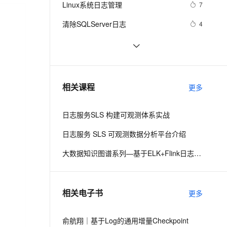
安全
Linux系统日志管理
我要投诉
e-1.1-I2V
Cosyvoice-V3-Flash
7
PolarDB
上云场景组合购
日志信息
伴
Qoder CN V1.7.0 发布
漫剧创作，剧本、分镜、视频高效生成
100%兼容MySQL、PostgreSQL，兼容Oracle，支持集中和分布式
覆盖90%+业务场景，专享组合折扣价
畅自然，细节丰富
高表现力语音合成大模型，语音克隆听感自然
VPN
清除SQLServer日志
4
ernetes 版 ACK
云聚AI 严选权益
云安全中心 AI BAS 智能自动
SSL 证书
log4j的一些配置
1
2V
Fun-ASR
，一键激活高效办公新体验
理容器应用的 K8s 服务
精选AI产品，从模型到应用全链提效
化模拟渗透攻击产品发布
文戏情感细腻自然，动作戏激烈拳拳到肉，实现更强表演能力
支持中英文自由切换，具备更强的噪声鲁棒性
堡垒机
51.com开放平台日志
5
AI 用量加速计划
DataWorks ChatBI 会话支持
防火墙
、识别商机，让客服更高效、服务更出色。
SLS新版告警入门-旧版告警升级
新老同享，达量后返
上传临时文件分析
3
相关课程
更多
主机安全
应用
日志服务SLS 构建可观测体系实战
千问办公
NEW
AI 应用及服务市场
的智能体编程平台
一站式AI生产力平台
日志服务 SLS 可观测数据分析平台介绍
AI 应用
伶鹊
大数据知识图谱系列—基于ELK+Flink日志全观测最佳实践
企业级人与Agent协作平台，接入和调度多个数字员工
智能客服平台，对话机器人、对话分析、智能外呼
大模型
大模型服务平台百炼 - 全妙
自然语言处理
相关电子书
更多
应用创作平台
多模态内容创作工具，已接入 DeepSeek
数据标注
机器学习
俞航翔｜基于Log的通用增量Checkpoint