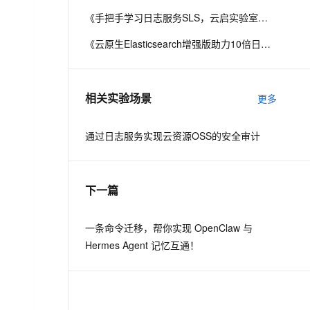
《手把手学习日志服务SLS，云启实验室实战指南》电子书
息提取
与 AI 智能体进行实时音视频通话
《云原生Elasticsearch增强版助力10倍日志写入性能提升》
从文本、图片、视频中提取结构化的属性信息
构建支持视频理解的 AI 音视频实时通话应用
t.diy 一步搞定创意建站
构建大模型应用的安全防护体系
通过自然语言交互简化开发流程,全栈开发支持
通过阿里云安全产品对 AI 应用进行安全防护
相关实验场景
更多
通过日志服务实现云资源OSS的安全审计
下一篇
一条命令迁移，帮你实现 OpenClaw 与
Hermes Agent 记忆互通！