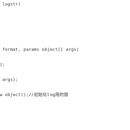
AI 应用
10分钟微调：让0.6B模型媲美235B模
多模态数据信
型
依托云原生高可用架构,实现Dify私有化部署
用1%尺寸在特定领域达到大模型90%以上效果
一个 AI 助手
超强辅助，Bol
即刻拥有 DeepSeek-R1 满血版
在企业官网、通讯软件中为客户提供 AI 客服
多种方案随心选，轻松解锁专属 DeepSeek