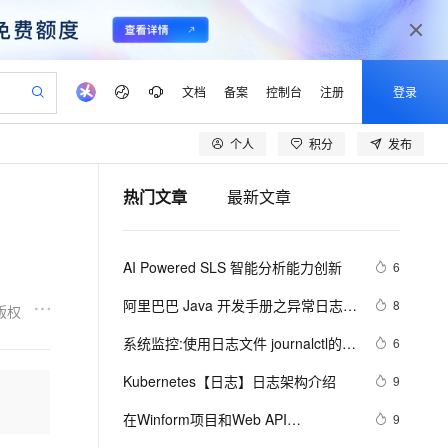
文档
备案
控制台
注册
登录
个人
积分
发布
验
作计划
器
AI 活动
专业服务
服务伙伴合作计划
开发者社区
加入我们
产品动态
服务平台百炼
阿里云 OPC 创新助力计划
热门文章
最新文章
一站式生成采购清单，支持单品或批量购买
可编辑精美 PPT 文稿
S产品伙伴计划（繁花）
峰会
CS
造的大模型服务与应用开发平台
Agency Agents：拥有专属领域专家
AI 生产力先锋
Al MaaS 服务伙伴赋能合作
域名
博文
Careers
PolarDB Agentic Database
至高可申请百万元
 轻松生成专业的 PPT
开启高性价比 AI 编程新体验
弹性可伸缩的云计算服务
先锋实践拓展 AI 生产力的边界
发布
多领域专家智能体,一键组建 AI 虚拟交付团队
Token 补贴，五大权
计划
海大会
伙伴信用分合作计划
商标
问答
社会招聘
AI Powered SLS 智能分析能力创新
6
益加速 OPC 成功
帕鲁游戏服务器
SS
HappyHorse 打造一站式影视创作平台
飞天发布时刻
HOT
秒悟 Meoo CLI 支持一键部
划
备案
电子书
校园招聘
联机服务器，轻松开启游戏
视频创作，一键激活电商全链路生产力
稳定、安全、高性价比、高性能的云存储服务
所见，即是所愿
署项目至阿里云账号
可视化编排打通从文字构思到成片全链路闭环
更多支持
阿里巴巴 Java 开发手册之异常日志
8
版权
划
公司注册
镜像站
视频生成
语音识别与合成
（二）-------我的经验
 智能体与工作流应用
漫剧工坊：一站式动画创作平台
AI 实训营
Flink OSS 支持
系统监控:使用日志文件 journalctl的使
6
合作伙伴培训与认证
划
上云迁移
站生成，高效打造优质广告素材
全接入的云上超级电脑
通过阿里云百炼高效搭建AI应用,助力高效开发
快速生产连贯的高质量长漫剧
从基础到进阶，Agent 创客手把手教你
AssumeRole 角色自定义
用
lScope
我要反馈
e-1.1-T2V
Qwen3-TTS-Flash
Kubernetes【日志】日志架构介绍
9
查询合作伙伴
n Alibaba Cloud ISV 合作
代维服务
建企业门户网站
10 分钟搭建微信、支付宝小程序
百炼 Qwen3.7-Flash 系列模
畅细腻的高质量视频
离线语音合成大模型，多语言方言自适应，低延迟高稳定
创新加速
在Winform项目和Web API
ope
登录合作伙伴管理后台
9
我要建议
站，无忧落地极速上线
以可视化方式快速构建移动和 PC 门户网站
国内短信简单易用，安全可靠，秒级触达，全球覆盖200+国家和地区。
高效部署网站，快速应用到小程序
型发布
的.NetCore项目中使用Serilog 来记录