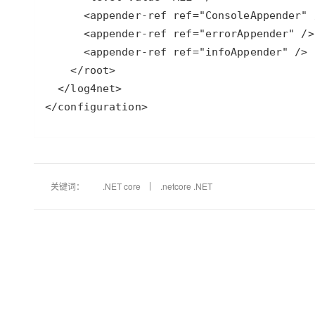
</configuration>
关键词：
.NET core
.netcore .NET