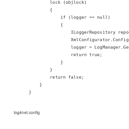
    }
log4net.config