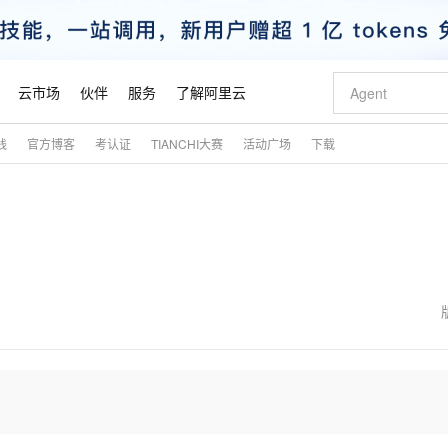
云市场
伙伴
服务
了解阿里云
践
官方博客
考认证
TIANCHI大赛
活动广场
下载
AI 特惠
数据与 API
成为产品伙伴
企业增值服务
最佳实践
价格计算器
AI 场景体
基础软件
产品伙伴合
阿里云认证
市场活动
配置报价
大模型
自助选配和估算价格
步到位
智启 AI 普惠权益
产品生态集成认证中心
企业支持计划
云上春晚
域名与网站
Qwen Audio：打造专属 AI 语音助手
千问官方 MaaS 平台，为开发者和 Agent 而生，新用户赠送 1 亿 + tokens 额度
一句话生成原生
AI Coding
阿里云Maa
2026 阿里云
云服务器 E
为企业打
数据集
Windows
大模型认证
模型
NEW
NEW
格式还原
值低价云产品抢先购
至高享 1亿+免费 tokens，加速 Al 应用落地
提供智能易用的域名与建站服务
Qwen-Audio-3.0-Realtime 端到端实时语音角色扮演
输入一句话想法,
智能编程，一键
安全可靠、
产品生态伙伴
专家技术服务
云上奥运之旅
弹性计算合作
阿里云中企出
手机三要素
宝塔 Linux
全部认证
价格优势
开源旗舰模型
即刻拥有 DeepSeek-V4-Pro
阿里云 OPC 创新助力计划
千问大模型
一键部署幻兽
AI 电商营销
对象存储 O
大模型
产品生态伙伴工作台
企业增值服务台
云栖战略参考
云存储合作计
云栖大会
身份实名认证
CentOS
训练营
推动算力普惠，释放技术红利
最高返9万
真正可用的 1M 上下文,一次完成代码全链路开发
快速构建应用程序和网站，即刻迈出上云第一步
轻松解锁专属 DeepSeek-V4-Pro
至高百万元 Token 补贴，加速一人公司成长
多元化、高性能、安全可靠的大模型服务
一键购买专属
从图文生成到
云上的中国
数据库合作计
活动全景
短信
Docker
图片和
自进化智能体
5 分钟轻松部署专属 QwenPaw
Token Plan 模型订阅计划
数字证书管理服务（原SSL证书）
高效搭建 AI
AI 广告创作
无影云电脑
企业成长
NEW
HOT
信息公告
看见新力量
云网络合作计
OCR 文字识别
JAVA
越聪明
证享300元代金券
全托管，含MySQL、PostgreSQL、SQL Server、MariaDB多引擎
Qwen3.8-Max 首发尝鲜，限时加量 10 倍，夜间低至2折
实现全站 HTTPS，呈现可信的 Web 访问
从聊天伙伴进化为能主动干活的本地数字员工
图文、视频一
随时随地安
魔搭 Mode
Kimi-K3
HappyHors
NEW
loud
服务实践
官网公告
金融模力时刻
Salesforce O
版
发票查验
全能环境
Claude Code + GStack 打造工程团队
千问办公，限时限量积分加倍
Qoder
低代码高效构
AI 建站
短信服务
型
NEW
作计划
Kimi 最新旗舰模型，长程编程与推理利器
让文字生成流
计划
创新中心
魔搭 ModelSc
健康状态
理服务
让AI从“聊天伙伴”进化为能干活的“数字员工”
安装技能 GStack，拥有专属 AI 工程团队
你的AI工作搭子，覆盖日常办公高频场景
面向真实软件的智能体编程平台
0 代码专业建
客户案例
天气预报查询
操作系统
态合作计划