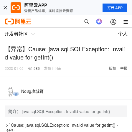
打开 APP
开发者社区
个人
【异常】Cause: java.sql.SQLException: Invali
d value for getInt()
2023-01-05
586
发布于河南
版权
举报
No8g攻城狮
简介：
java.sql.SQLException: Invalid value for getInt()
> `Cause: java.sql.SQLException: Invalid value for getInt() -
'锛? '