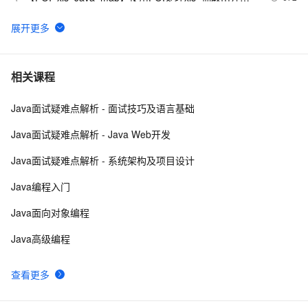
信息  --java1.8Group by    ---map迭代  --  设置单元格
高度
Java 注解 阐释 hibernate ORM
3
6
java 中的多线程   内部类实现 数据共享 和 Runnable实
7
7
相关课程
现数据共享
Java面试疑难点解析 - 面试技巧及语言基础
Java程序利用main函数中args参数实现参数的传递
12
8
Java面试疑难点解析 - Java Web开发
GitHub 星标 115k+的 Java 教程，超级硬核！下载量突
8
9
Java面试疑难点解析 - 系统架构及项目设计
破 1 万次！
2. Java中的垃圾收集 - GC参考手册
746
10
Java编程入门
Java面向对象编程
Java高级编程
查看更多