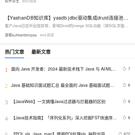
软件求生
893
【YashanDB知识库】yasdb jdbc驱动集成druid连接池，业务(java)日志中有token IDENTIFIER start异常
客户Java日志中出现异常，影响Druid的merge SQL功能（将SQL字面量替换为绑定变量以统计性能），但不影响正常业务流程。原因是Druid在merge SQL时传入null作为dbType，导致无法解析递归查询中的`start`关键字。
游客kufrkwrbkmpsa
444
热门文章
最新文章
面向 Java 开发者：2024 最新技术栈下 Java 与 AI/ML 
7
1
融合的实操详尽指南
Java 基础知识面试题汇总 最全面的 Java 基础面试题整
8
2
理
【JavaWeb】一文搞懂Java过滤器与拦截器的区别
9
3
【Java技术指南】「序列化系列」深入挖掘FST快速序列
8
4
化压缩内存的利器的特性和原理 
【POI  xls  Java  map】使用POI处理xls  抽取出异常
672
5