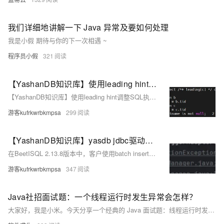
我们详细地讲解一下 Java 异常及要如何处理
我是小假 期待与你的下一次相遇 ~
程序员小假
321
【YashanDB知识库】使用leading hint调整SQL执行计划后报错YAS-04522 invalid hint leading
【YashanDB知识库】使用leading hint调整SQL执行计划后报错YAS-04522 invalid hint leading
游客kufrkwrbkmpsa
299
【YashanDB知识库】yasdb jdbc驱动集成BeetISQL中间件，业务(java)报autoAssignKey failure异常
在BeetISQL 2.13.8版本中，客户使用batch insert向yashandb表插入数据并尝试获取自动生成的sequence id时，出现类型转换异常。原因是beetlsql在prepareStatement时未指定返回列，导致yashan JDBC驱动返回rowid（字符串），与Java Bean中的数字类型tid不匹配。此问题影响业务流程，使无法正确获取sequence id。解决方法包括：1) 在batchInsert时不返回自动生成的sequence id；2) 升级至BeetISQL 3，其已修正该问题。
游客kufrkwrbkmpsa
347
Java社招面试题：一个线程运行时发生异常会怎样？
大家好，我是小米。今天分享一个经典的 Java 面试题：线程运行时发生异常，程序会怎样处理？此问题考察 Java 线程和异常处理机制的理解。线程发生异常，默认会导致线程终止，但可以通过 try-catch 捕获并处理，避免影响其他线程。未捕获的异常可通过 Thread.UncaughtExceptionHandler 处理。线程池中的异常会被自动处理，不影响任务执行。希望这篇文章能帮助你深入理解 Java 线程异常处理机制，为面试做好准备。如果你觉得有帮助，欢迎收藏、转发！