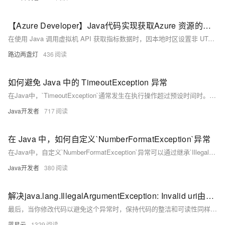
【Azure Developer】Java代码实现获取Azure 资源的指标数据却报错 "invalid time interval input"
在使用 Java 调用虚拟机 API 获取指标数据时，因本地时区设置非 UTC，导致时间格式解析错误。解决方法是在代码中手动指定时区为 UTC，使用 `ZoneOffset.ofHours(0)` 并结合 `withOffsetSameInstant` 方法进行时区转换，从而避免因时区差异引发的时间格式问题。
路边两盏灯
436
如何避免 Java 中的 TimeoutException 异常
在Java中，`TimeoutException`通常发生在执行操作超过预设时间时。要避免此异常，可以优化代码逻辑，减少不必要的等待；合理设置超时时间，确保其足够完成正常操作；使用异步处理或线程池管理任务，提高程序响应性。
Java开发者
717
在 Java 中，如何自定义`NumberFormatException`异常
在Java中，自定义`NumberFormatException`异常可以通过继承`IllegalArgumentException`类并重写其构造方法来实现。自定义异常类可以添加额外的错误信息或行为，以便更精确地处理特定的数字格式转换错误。
Java开发者
380
解决java.lang.IllegalArgumentException: Invalid uri由无效查询引起的问题
最后，当你修改代码以避免这个异常时，保持代码的整洁和可读性同样重要。注释你的代码，用意图清晰的方法名，并确保逻辑简单明了，这样在未来你或其他开发者需要时可以轻松地维护它。
蓝易云
1329