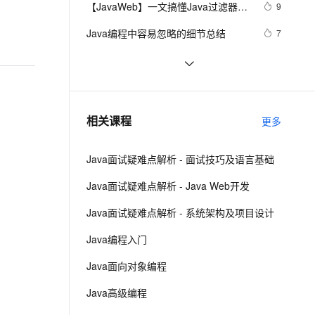
安全
【JavaWeb】一文搞懂Java过滤器与
我要投诉
e-1.1-I2V
Cosyvoice-V3-Flash
9
PolarDB
上云场景组合购
Milvus 弹性伸缩功能新增节
伴
拦截器的区别
漫剧创作，剧本、分镜、视频高效生成
100%兼容MySQL、PostgreSQL，兼容Oracle，支持集中和分布式
覆盖90%+业务场景，专享组合折扣价
点支持范围
畅自然，细节丰富
高表现力语音合成大模型，语音克隆听感自然
VPN
Java编程中容易忽略的细节总结
7
ernetes 版 ACK
云聚AI 严选权益
AI 原生数据库服务发布
SSL 证书
方块人 Java并发——volatile关键字
540
2V
Fun-ASR
，一键激活高效办公新体验
理容器应用的 K8s 服务
精选AI产品，从模型到应用全链提效
Agent 数据网关
文戏情感细腻自然，动作戏激烈拳拳到肉，实现更强表演能力
支持中英文自由切换，具备更强的噪声鲁棒性
堡垒机
java-基础-关键字
585
AI 用量加速计划
云原生数据库 PolarDB
防火墙
、识别商机，让客服更高效、服务更出色。
java中两种添加监听器的策略
新老同享，达量后返
Agentic Database 发布
676
相关课程
更多
主机安全
应用
Java面试疑难点解析 - 面试技巧及语言基础
千问办公
NEW
AI 应用及服务市场
的智能体编程平台
一站式AI生产力平台
Java面试疑难点解析 - Java Web开发
AI 应用
伶鹊
Java面试疑难点解析 - 系统架构及项目设计
企业级人与Agent协作平台，接入和调度多个数字员工
智能客服平台，对话机器人、对话分析、智能外呼
大模型
Java编程入门
大模型服务平台百炼 - 全妙
自然语言处理
Java面向对象编程
应用创作平台
多模态内容创作工具，已接入 DeepSeek
数据标注
Java高级编程
机器学习