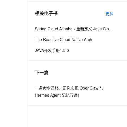
相关电子书
更多
息提取
与 AI 智能体进行实时音视频通话
从文本、图片、视频中提取结构化的属性信息
构建支持视频理解的 AI 音视频实时通话应用
Spring Cloud Alibaba - 重新定义 Java Cloud-Native
t.diy 一步搞定创意建站
构建大模型应用的安全防护体系
The Reactive Cloud Native Arch
通过自然语言交互简化开发流程,全栈开发支持
通过阿里云安全产品对 AI 应用进行安全防护
JAVA开发手册1.5.0
下一篇
一条命令迁移，帮你实现 OpenClaw 与
Hermes Agent 记忆互通！