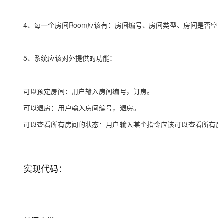
大模型解决方案
迁移与运维管理
4、每一个房间Room应该有：房间编号、房间类型、房间是否空
快速部署 Dify，高效搭建 
专有云
10 分钟在聊天系统中增加
5、系统应该对外提供的功能：
可以预定房间：用户输入房间编号，订房。
可以退房：用户输入房间编号，退房。
可以查看所有房间的状态：用户输入某个指令应该可以查看所有
实现代码：