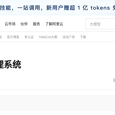
云市场
伙伴
服务
了解阿里云
践
官方博客
考认证
TIANCHI大赛
活动广场
下载
AI 特惠
数据与 API
成为产品伙伴
企业增值服务
最佳实践
价格计算器
AI 场景体
基础软件
产品伙伴合
阿里云认证
市场活动
配置报价
大模型
自助选配和估算价格
新方式
睿译宝，AI翻译排版一步到位
智启 AI 普惠权益
产品生态集成认证中心
企业支持计划
云上春晚
域名与网站
千问官方 MaaS 平台，为开发者和 Agent 而生，新用户赠送 1 亿 + tokens 额度
Qwen Aud
AI Coding
阿里云Maa
2026 阿里云
云服务器 E
为企业打
数据集
Windows
大模型认证
模型
NEW
NEW
理系统
交付可用成果
值低价云产品抢先购
上传文档即自动完成翻译和格式还原
至高享 1亿+免费 tokens，加速 Al 应用落地
提供智能易用的域名与建站服务
智能编程，一键
安全可靠、
产品生态伙伴
专家技术服务
云上奥运之旅
弹性计算合作
阿里云中企出
手机三要素
宝塔 Linux
全部认证
价格优势
有专属领域专家
GLM-5.2：长任务时代开源旗舰模型
阿里云 OPC 创新助力计划
千问大模型
即刻拥有 DeepS
AI 电商营销
对象存储 O
大模型
产品生态伙伴工作台
企业增值服务台
云栖战略参考
云存储合作计
云栖大会
身份实名认证
CentOS
训练营
推动算力普惠，释放技术红利
最高返9万
多领域专家智能体,一键组建 AI 虚拟交付团队
快速构建应用程序和网站，即刻迈出上云第一步
至高百万元 Token 补贴，加速一人公司成长
多元化、高性能、安全可靠的大模型服务
真正可用的 1M 上下文,一次完成代码全链路开发
轻松解锁专属 Dee
从图文生成到
云上的中国
数据库合作计
活动全景
短信
Docker
图片和
站式影视创作平台
Hermes Agent，打造自进化智能体
Token Plan 模型订阅计划
数字证书管理服务（原SSL证书）
5 分钟轻松部署
AI 广告创作
无影云电脑
企业成长
NEW
信息公告
看见新力量
云网络合作计
OCR 文字识别
JAVA
证享300元代金券
可视化编排打通从文字构思到成片全链路闭环
全托管，含MySQL、PostgreSQL、SQL Server、MariaDB多引擎
自主进化，持久记忆，越用越聪明
Qwen3.8-Max 首发尝鲜，限时加量 10 倍，夜间低至2折
实现全站HTTPS，呈现可信的WEB访问
图文、视频一
随时随地安
魔搭 Mode
Kimi-K3
HappyHors
NEW
loud
服务实践
官网公告
金融模力时刻
Salesforce O
版
发票查验
全能环境
Claude Code + GStack 打造工程团队
千问办公，限时限量积分加倍
Qoder
低代码高效构
AI 建站
短信服务
型
NEW
作计划
Kimi 最新旗舰模型，长程编程与推理利器
让文字生成流
计划
创新中心
魔搭 ModelSc
健康状态
理服务
让AI从“聊天伙伴”进化为能干活的“数字员工”
安装技能 GStack，拥有专属 AI 工程团队
你的AI工作搭子，覆盖日常办公高频场景
面向真实软件的智能体编程平台
0 代码专业建
客户案例
天气预报查询
操作系统
态合作计划