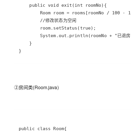
}
②房间类(Room.java)