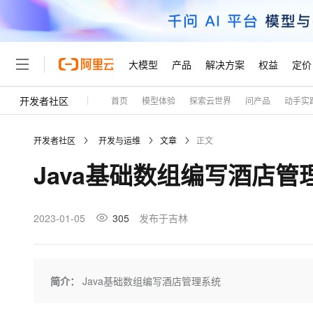
大模型
产品
解决方案
权益
定价
开发者社区
首页
模型体验
探索云世界
问产品
动手实
大模型
产品
解决方案
权益
定价
云市场
伙伴
服务
了解阿里云
精选产品
精选解决方案
普惠上云
产品定价
精选商城
成为销售伙伴
售前咨询
为什么选择阿里云
千问AI平台
开发者社区
开发与运维
文章
正文
了解云产品的定价详情
大模型服务平台百炼
千问办公，解锁你的工作
普惠上云 官方力荐
分销伙伴
在线服务
网站建设
什么是云计算
大
Java基础数组编写酒店管
大模型服务与应用平台
企业级Agent产品，直接
云服务器38元/年起，超
咨询伙伴
多端小程序
技术领先
云上成本管理
售后服务
轻量应用服务器
Agency Agents：拥
官方推荐返现计划
大模型
精选产品
精选解决方案
Salesforce 国际版订阅
稳定可靠
管理和优化成本
推荐新用户得奖励，单订单
销售伙伴合作计划
2023-01-05
305
发布于吉林
自助服务
友盟天域
安全合规
人工智能与机器学习
AI
文本生成
云数据库 RDS
HappyHorse 打造一
云工开物
无影生态合作计划
在线服务
观测云
分析师报告
高校专属算力普惠，学生认
计算
互联网应用开发
Qwen3.8-Max
HOT
Salesforce On Alibaba C
工单服务
Tuya 物联网平台阿里云
研究报告与白皮书
人工智能平台 PAI
快速拥有专属 OpenClaw
简介：
Java基础数组编写酒店管理系统
大模
Consulting Partner 合
大数据
容器
智能体时代全能旗舰模型
免费试用
短信专区
一站式AI开发、训练和推
蓝凌 OA
AI 大模型销售与服务生
现代化应用