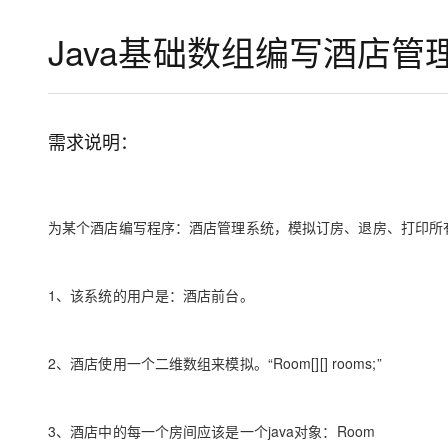
存储
天池大赛
Qwen3.7-Plus
云解析DNS
解决方案免费试用 新老
电子合同
Java基础数组编写酒店管
最高领取价值200元试用
能看、能想、能动手的多模
安全
网络与CDN
AI 算法大赛
畅捷通
大数据开发治理平台 Data
AI 产品 免费试用
网络
安全
云开发大赛
Qwen3-VL-Plus
Tableau 订阅
1亿+ 大模型 tokens 和 
可观测
入门学习赛
中间件
AI空中课堂在线直播课
需求说明：
云防火墙
140+云产品 免费试用
上云与迁云
云原生的云上边界网络安全
产品新客免费试用，最长1
数据库
生态解决方案
大模型服务
企业出海
大模型ACA认证体验
大数据计算
助力企业全员 AI 认知与能
行业生态解决方案
为某个酒店编写程序：酒店管理系统，模拟订房、退房、打印所有房
千问AI平台-Token Plan
政企业务
媒体服务
开发者生态解决方案
企业服务与云通信
1、该系统的用户是：酒店前台。
千问AI平台-模型体验
AI 开发和 AI 应用解决
在线体验全尺寸、多种模态
域名与网站
Happy 系列大模型
2、酒店使用一个二维数组来模拟。“Room[][] rooms;”
终端用户计算
Serverless
3、酒店中的每一个房间应该是一个java对象：Room
开发工具