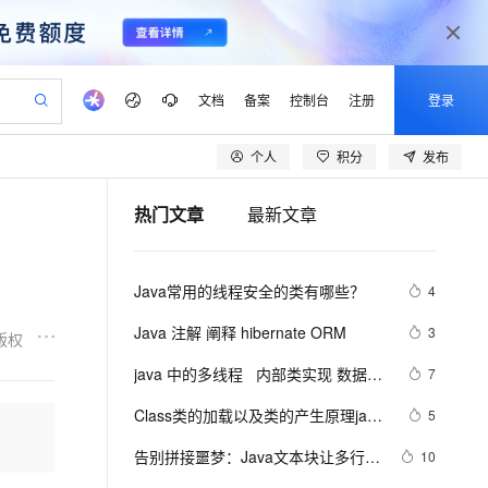
文档
备案
控制台
注册
登录
个人
积分
发布
验
作计划
器
AI 活动
专业服务
服务伙伴合作计划
开发者社区
加入我们
产品动态
服务平台百炼
阿里云 OPC 创新助力计划
热门文章
最新文章
一站式生成采购清单，支持单品或批量购买
io：打造专属 AI 语音助手
S产品伙伴计划（繁花）
峰会
CS
造的大模型服务与应用开发平台
一句话生成原生可编辑精美 PPT 文稿
AI 生产力先锋
Al MaaS 服务伙伴赋能合作
域名
博文
Careers
至高可申请百万元
Qwen3.8-Max 模型上线
开启高性价比 AI 编程新体验
弹性可伸缩的云计算服务
Qwen-Audio-3.0-Realtime 端到端实时语音角色扮演
输入一句话想法, 轻松生成专业的 PPT
先锋实践拓展 AI 生产力的边界
Token 补贴，五大权
计划
海大会
伙伴信用分合作计划
商标
问答
社会招聘
Java常用的线程安全的类有哪些？
4
益加速 OPC 成功
eek-V4-Pro
SS
一键部署幻兽帕鲁游戏服务器
飞天发布时刻
HOT
Open Search 向量检索版支
划
备案
电子书
校园招聘
pSeek-V4-Pro
视频创作，一键激活电商全链路生产力
稳定、安全、高性价比、高性能的云存储服务
一键购买专属联机服务器，轻松开启游戏
所见，即是所愿
持视频检索 Pipeline 功能
更多支持
Java 注解 阐释 hibernate ORM
3
版权
划
公司注册
镜像站
视频生成
语音识别与合成
专属 QwenPaw
漫剧工坊：一站式动画创作平台
AI 实训营
HOT
应用身份服务 (IDaaS)
java 中的多线程   内部类实现 数据共
7
合作伙伴培训与认证
划
上云迁移
站生成，高效打造优质广告素材
全接入的云上超级电脑
从聊天伙伴进化为能主动干活的本地数字员工
快速生产连贯的高质量长漫剧
从基础到进阶，Agent 创客手把手教你
OpenClaw 管理能力上线
享 和 Runnable实现数据共享
lScope
我要反馈
e-1.1-T2V
Qwen3-TTS-Flash
Class类的加载以及类的产生原理java
5
查询合作伙伴
n Alibaba Cloud ISV 合作
代维服务
建企业门户网站
10 分钟搭建微信、支付宝小程序
MaxCompute MaxFrame 提
学习 第十天
畅细腻的高质量视频
离线语音合成大模型，多语言方言自适应，低延迟高稳定
创新加速
告别拼接噩梦：Java文本块让多行字
ope
登录合作伙伴管理后台
10
我要建议
站，无忧落地极速上线
以可视化方式快速构建移动和 PC 门户网站
国内短信简单易用，安全可靠，秒级触达，全球覆盖200+国家和地区。
高效部署网站，快速应用到小程序
供自动弹性内存功能
符串更优雅  