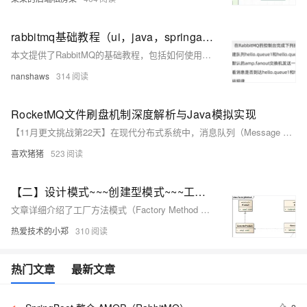
rabbitmq基础教程（ui，java，springamqp）
本文提供了RabbitMQ的基础教程，包括如何使用UI创建队列和交换机、Java代码操作RabbitMQ、Spring AMQP进行消息发送和接收，以及如何使用不同的交换机类型（fanout、direct、topic）进行消息路由。
nanshaws
314
RocketMQ文件刷盘机制深度解析与Java模拟实现
【11月更文挑战第22天】在现代分布式系统中，消息队列（Message Queue, MQ）作为一种重要的中间件，扮演着连接不同服务、实现异步通信和消息解耦的关键角色。Apache RocketMQ作为一款高性能的分布式消息中间件，广泛应用于实时数据流处理、日志流处理等场景。为了保证消息的可靠性，RocketMQ引入了一种称为“刷盘”的机制，将消息从内存写入到磁盘中，确保消息持久化。本文将从底层原理、业务场景、概念、功能点等方面深入解析RocketMQ的文件刷盘机制，并使用Java模拟实现类似的功能。
喜欢猪猪
523
【二】设计模式~~~创建型模式~~~工厂方法模式（Java）
文章详细介绍了工厂方法模式（Factory Method Pattern），这是一种创建型设计模式，用于将对象的创建过程委托给多个工厂子类中的某一个，以实现对象创建的封装和扩展性。文章通过日志记录器的实例，展示了工厂方法模式的结构、角色、时序图、代码实现、优点、缺点以及适用环境，并探讨了如何通过配置文件和Java反射机制实现工厂的动态创建。
热爱技术的小郑
310
热门文章
最新文章