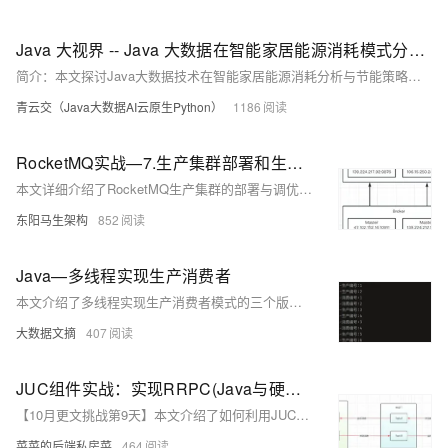
Java 大视界 -- Java 大数据在智能家居能源消耗模式分析与节能策略制定中的应用（198）
简介：本文探讨Java大数据技术在智能家居能源消耗分析与节能策略中的应用。通过数据采集、存储与智能分析，构建能耗模型，挖掘用电模式，制定设备调度策略，实现节能目标。结合实际案例，展示Java大数据在智能家居节能中的关键作用。
青云交（Java大数据AI云原生Python）
1186
RocketMQ实战—7.生产集群部署和生产参数
本文详细介绍了RocketMQ生产集群的部署与调优过程，包括集群规划、环境搭建、参数配置和优化策略。
东阳马生架构
852
Java—多线程实现生产消费者
本文介绍了多线程实现生产消费者模式的三个版本。Version1包含四个类：`Producer`（生产者）、`Consumer`（消费者）、`Resource`（公共资源）和`TestMain`（测试类）。通过`synchronized`和`wait/notify`机制控制线程同步，但存在多个生产者或消费者时可能出现多次生产和消费的问题。 Version2将`if`改为`while`，解决了多次生产和消费的问题，但仍可能因`notify()`随机唤醒线程而导致死锁。因此，引入了`notifyAll()`来唤醒所有等待线程，但这会带来性能问题。
大数据文摘
407
JUC组件实战：实现RRPC(Java与硬件通过MQTT的同步通信)
【10月更文挑战第9天】本文介绍了如何利用JUC组件实现Java服务与硬件通过MQTT的同步通信（RRPC）。通过模拟MQTT通信流程，使用`LinkedBlockingQueue`作为消息队列，详细讲解了消息发送、接收及响应的同步处理机制，包括任务超时处理和内存泄漏的预防措施。文中还提供了具体的类设计和方法实现，帮助理解同步通信的内部工作原理。
菜菜的后端私房菜
464