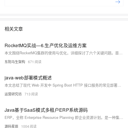
及场景应用 本节课介绍消息队列的MNS的最佳实践及场景应用案例 4、手
把手系列：消息队列MNS实操讲 本节课介绍消息队列的MNS的实际操作
演示 5、动手实验：基于MNS，0基础轻松构建 Web Client 本节课带您一
起基于MNS，0基础轻松构建 Web Client
相关文章
RocketMQ实战—6.生产优化及运维方案
本文围绕RocketMQ集群的使用与优化，详细探讨了六个关键问题。首先，介绍了如何通过ACL配置实现RocketMQ集群的权限控制，防止不同团队间误用Topic。其次，讲解了消息轨迹功能的开启与追踪流程，帮助定位和排查问题。接着，分析了百万消息积压的处理方法，包括直接丢弃、扩容消费者或通过新Topic间接扩容等策略。此外，提出了针对RocketMQ集群崩溃的金融级高可用方案，确保消息不丢失。同时，讨论了为RocketMQ增加限流功能的重要性及实现方式，以提升系统稳定性。最后，分享了从Kafka迁移到RocketMQ的双写双读方案，确保数据一致性与平稳过渡。
东阳马生架构
671
java-web部署模式概述
本文总结了现代 Web 开发中 Spring Boot HTTP 接口服务的常见部署模式，包括 Servlet 与 Reactive 模型、内置与外置容器、物理机 / 容器 / 云环境部署及单体与微服务架构，帮助开发者根据实际场景选择合适的方案。
运营研究坊
713
Java基于SaaS模式多租户ERP系统源码
ERP，全称 Enterprise Resource Planning 即企业资源计划。是一种集成化的管理软件系统，它通过信息技术手段，将企业的各个业务流程和资源管理进行整合，以提高企业的运营效率和管理水平，它是一种先进的企业管理理念和信息化管理系统。 适用于小微企业的 SaaS模式多租户ERP管理系统, 采用最新的技术栈开发, 让企业简单上云。专注于小微企业的应用需求，如企业基本的进销存、询价，报价, 采购、销售、MRP生产制造、品质管理、仓库库存管理、财务应收付款, OA办公单据、CRM等。
源码星辰
1004