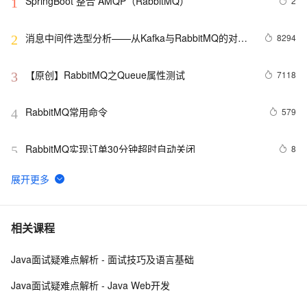
SpringBoot 整合 AMQP（RabbitMQ）
2
1
消息中间件选型分析——从Kafka与RabbitMQ的对比
8294
2
来看全局
【原创】RabbitMQ之Queue属性测试
7118
3
RabbitMQ常用命令
579
4
RabbitMQ实现订单30分钟超时自动关闭
8
5
一起谈.NET技术，NET 下RabbitMQ实践 [实战篇]
2
6
rabbitmq消息的确认机制ack
6
7
相关课程
Java面试疑难点解析 - 面试技巧及语言基础
RabbitMQ：什么是消息队列MQ？为什么使用消息队列
9
8
MQ？入门MQ先学哪种？（一）
Java面试疑难点解析 - Java Web开发
RabbitMQ的工作模式
3
9