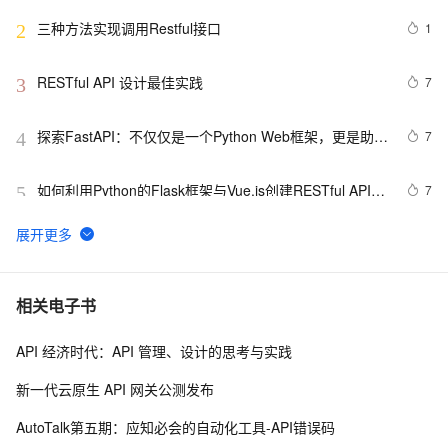
三种方法实现调用Restful接口
1
2
RESTful API 设计最佳实践
7
3
探索FastAPI：不仅仅是一个Python Web框架，更是助力
7
4
开发者高效构建现代化RESTful API服务的神器——从环
境搭建到CRUD应用实战全面解析
如何利用Python的Flask框架与Vue.js创建RESTful API服
7
5
务
RESTful API 设计与实现：C# 开发者的一分钟入门
5
6
crudapi 无需编程生成CRUD增删改查RESTful API
9
7
相关电子书
API 经济时代：API 管理、设计的思考与实践
security with restful
599
8
新一代云原生 API 网关公测发布
RESTFul Web Services for DotNet
1
9
AutoTalk第五期：应知必会的自动化工具-API错误码