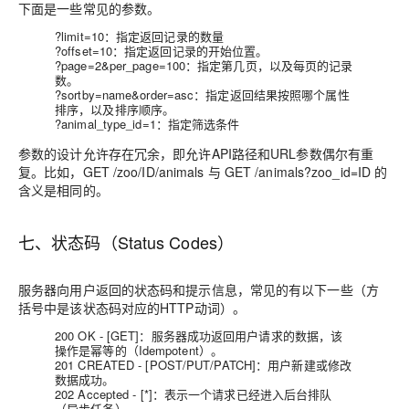
下面是一些常见的参数。
?limit=10：指定返回记录的数量
?offset=10：指定返回记录的开始位置。
?page=2&per_page=100：指定第几页，以及每页的记录
数。
?sortby=name&order=asc：指定返回结果按照哪个属性
排序，以及排序顺序。
?animal_type_id=1：指定筛选条件
参数的设计允许存在冗余，即允许API路径和URL参数偶尔有重
复。比如，GET /zoo/ID/animals 与 GET /animals?zoo_id=ID 的
含义是相同的。
七、状态码（Status Codes）
服务器向用户返回的状态码和提示信息，常见的有以下一些（方
括号中是该状态码对应的HTTP动词）。
200 OK - [GET]：服务器成功返回用户请求的数据，该
操作是幂等的（Idempotent）。
201 CREATED - [POST/PUT/PATCH]：用户新建或修改
数据成功。
202 Accepted - [*]：表示一个请求已经进入后台排队
（异步任务）