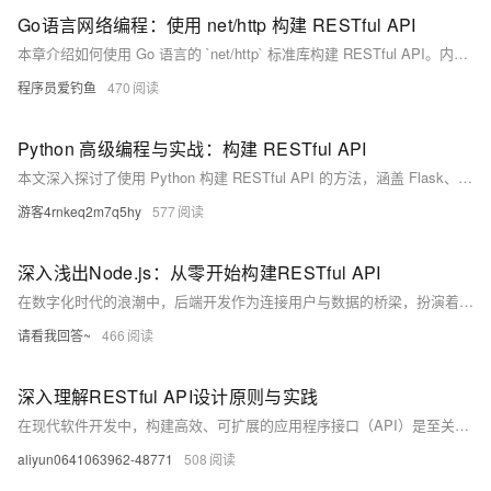
Go语言网络编程：使用 net/http 构建 RESTful API
本章介绍如何使用 Go 语言的 `net/http` 标准库构建 RESTful API。内容涵盖 RESTful API 的基本概念及规范，包括 GET、POST、PUT 和 DELETE 方法的实现。通过定义用户数据结构和模拟数据库，逐步实现获取用户列表、创建用户、更新用户、删除用户的 HTTP 路由处理函数。同时提供辅助函数用于路径参数解析，并展示如何设置路由器启动服务。最后通过 curl 或 Postman 测试接口功能。章节总结了路由分发、JSON 编解码、方法区分、并发安全管理和路径参数解析等关键点，为更复杂需求推荐第三方框架如 Gin、Echo 和 Chi。
程序员爱钓鱼
470
Python 高级编程与实战：构建 RESTful API
本文深入探讨了使用 Python 构建 RESTful API 的方法，涵盖 Flask、Django REST Framework 和 FastAPI 三个主流框架。通过实战项目示例，详细讲解了如何处理 GET、POST 请求，并返回相应数据。学习这些技术将帮助你掌握构建高效、可靠的 Web API。
游客4rnkeq2m7q5hy
577
深入浅出Node.js：从零开始构建RESTful API
在数字化时代的浪潮中，后端开发作为连接用户与数据的桥梁，扮演着至关重要的角色。本文将引导您步入Node.js的奇妙世界，通过实践操作，掌握如何使用这一强大的JavaScript运行时环境构建高效、可扩展的RESTful API。我们将一同探索Express框架的使用，学习如何设计API端点，处理数据请求，并实现身份验证机制，最终部署我们的成果到云服务器上。无论您是初学者还是有一定基础的开发者，这篇文章都将为您打开一扇通往后端开发深层知识的大门。
请看我回答~
466
深入理解RESTful API设计原则与实践
在现代软件开发中，构建高效、可扩展的应用程序接口（API）是至关重要的。本文旨在探讨RESTful API的核心设计理念，包括其基于HTTP协议的特性，以及如何在实际应用中遵循这些原则来优化API设计。我们将通过具体示例和最佳实践，展示如何创建易于理解、维护且性能优良的RESTful服务，从而提升前后端分离架构下的开发效率和用户体验。
aliyun0641063962-48771
508