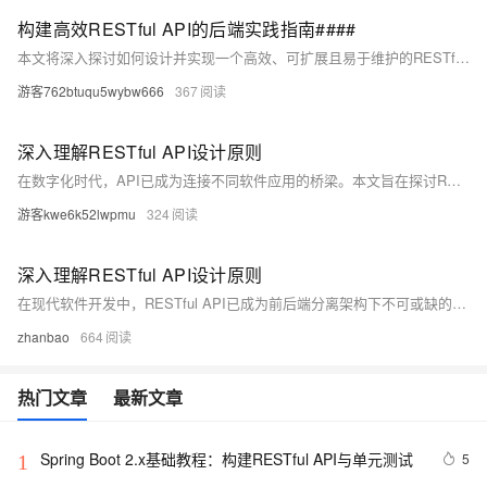
构建高效RESTful API的后端实践指南####
本文将深入探讨如何设计并实现一个高效、可扩展且易于维护的RESTful API。不同于传统的摘要概述，本节将直接以行动指南的形式，列出构建RESTful API时必须遵循的核心原则与最佳实践，旨在为开发者提供一套直接可行的实施框架，快速提升API设计与开发能力。 ####
游客762btuqu5wybw666
367
深入理解RESTful API设计原则
在数字化时代，API已成为连接不同软件应用的桥梁。本文旨在探讨RESTful API设计的基本原则和最佳实践，帮助开发者构建高效、可扩展的网络服务接口。通过解析REST架构风格的核心概念，我们将了解如何设计易于理解和使用的API，同时保证其性能和安全性。
游客kwe6k52lwpmu
324
深入理解RESTful API设计原则
在现代软件开发中，RESTful API已成为前后端分离架构下不可或缺的通信桥梁。本文旨在探讨RESTful API的核心设计原则，包括资源导向、无状态、统一接口、以及可缓存性等，并通过实例解析如何在实际应用中遵循这些原则来构建高效、可维护的API接口。我们将深入分析每个原则背后的设计理念，提供最佳实践指导，帮助开发者优化API设计，提升系统整体性能和用户体验。
zhanbao
664
热门文章
最新文章
Spring Boot 2.x基础教程：构建RESTful API与单元测试
5
1