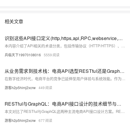
相关文章
识别这些API接口定义(http,https,api,RPC,webservice,Restful api ,OpenAPI）
本内容介绍了API相关的术语分类，包括传输协议（HTTP/HTTPS）、接口风格（RESTful、WebService、RPC）及开放程度（API、OpenAPI），帮助理解各类API的特点与应用场景。
兵临天下19970108016
5559
从业务需求到技术栈：电商API选型RESTful还是GraphQL？这5个维度帮你决策
在数字经济时代，电商平台的竞争已延伸至用户体验与系统效能。作为连接前后端及各类服务的核心，API接口的架构设计至关重要。本文对比RESTful与GraphQL两大主流方案，从电商场景出发，分析两者的技术特性、适用场景与选型逻辑，帮助开发者根据业务需求做出最优选择。
游客h2p5himj2xcrw
449
RESTful与GraphQL：电商API接口设计的技术细节与适用场景
本文对比了RESTful与GraphQL这两种主流电商API接口设计方案。RESTful通过资源与HTTP方法定义操作，简单直观但可能引发过度或欠获取数据问题；GraphQL允许客户端精确指定所需字段，提高灵活性和传输效率，但面临深度查询攻击等安全挑战。从性能、灵活性、安全性及适用场景多维度分析，RESTful适合资源导向场景，GraphQL则适用于复杂数据需求。实际开发中需根据业务特点选择合适方案，或结合两者优势，以优化用户体验与系统性能。
游客h2p5himj2xcrw
677