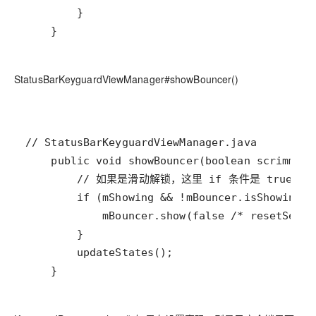
    }
StatusBarKeyguardViewManager#showBouncer()
    }