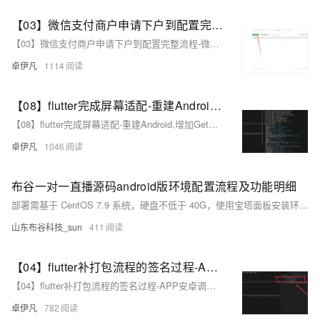
【03】微信支付商户申请下户到配置完整流程-微信开放平台创建APP应用-填写上传基础资料-生成安卓证书-获取Apk签名-申请+配置完整流程-优雅草卓伊凡
【03】微信支付商户申请下户到配置完整流程-微信开放平台创建APP应用-填写上传基础资料-生成安卓证书-获取Apk签名-申请+配置完整流程-优雅草卓伊凡
卓伊凡
1114
【08】flutter完成屏幕适配-重建Android,增加GetX路由,屏幕适配,基础导航栏-多版本SDK以及gradle造成的关于fvm的使用（flutter version manage）-卓伊凡换人优雅草Alex-开发完整的社交APP-前端客户端开发+数据联调|以优雅草商业项目为例做开发-flutter开发-全流程-商业应用级实战开发-优雅草Alex
【08】flutter完成屏幕适配-重建Android,增加GetX路由,屏幕适配,基础导航栏-多版本SDK以及gradle造成的关于fvm的使用（flutter version manage）-卓伊凡换人优雅草Alex-开发完整的社交APP-前端客户端开发+数据联调|以优雅草商业项目为例做开发-flutter开发-全流程-商业应用级实战开发-优雅草Alex
卓伊凡
1046
布谷一对一直播源码android版环境配置流程及功能明细
部署需基于 CentOS 7.9 系统，硬盘不低于 40G，使用宝塔面板安装环境，包括 PHP 7.3（含 Redis、Fileinfo 扩展）、Nginx、MySQL 5.6、Redis 和最新 Composer。Swoole 扩展需按步骤配置。2021.08.05 后部署需将站点目录设为 public 并用 ThinkPHP 伪静态。开发环境建议 Windows 操作系统与最新 Android Studio，基础配置涉及 APP 名称修改、接口域名更换、包名调整及第三方登录分享（如 QQ、微信）的配置，同时需完成阿里云与腾讯云相关设置。
山东布谷科技_sun
411
【04】flutter补打包流程的签名过程-APP安卓调试配置-结构化项目目录-完善注册相关页面-开发完整的社交APP-前端客户端开发+数据联调|以优雅草商业项目为例做开发-flutter开发-全流程
【04】flutter补打包流程的签名过程-APP安卓调试配置-结构化项目目录-完善注册相关页面-开发完整的社交APP-前端客户端开发+数据联调|以优雅草商业项目为例做开发-flutter开发-全流程
卓伊凡
782