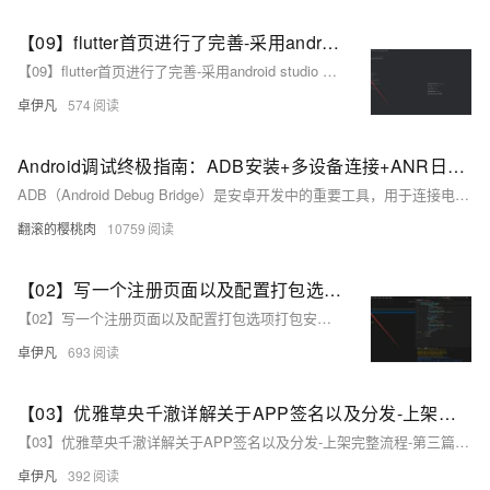
【09】flutter首页进行了完善-采用android studio 进行真机调试开发-增加了直播间列表和短视频人物列表-增加了用户中心-卓伊凡换人优雅草Alex-开发完整的社交APP-前端客户端开发+数据联调|以优雅草商业项目为例做开发-flutter开发-全流程-商业应用级实战开发-优雅草Alex
【09】flutter首页进行了完善-采用android studio 进行真机调试开发-增加了直播间列表和短视频人物列表-增加了用户中心-卓伊凡换人优雅草Alex-开发完整的社交APP-前端客户端开发+数据联调|以优雅草商业项目为例做开发-flutter开发-全流程-商业应用级实战开发-优雅草Alex
卓伊凡
574
Android调试终极指南：ADB安装+多设备连接+ANR日志抓取全流程解析，覆盖环境变量配置/多设备调试/ANR日志分析全流程，附Win/Mac/Linux三平台解决方案
ADB（Android Debug Bridge）是安卓开发中的重要工具，用于连接电脑与安卓设备，实现文件传输、应用管理、日志抓取等功能。本文介绍了 ADB 的基本概念、安装配置及常用命令。包括：1) 基本命令如 `adb version` 和 `adb devices`；2) 权限操作如 `adb root` 和 `adb shell`；3) APK 操作如安装、卸载应用；4) 文件传输如 `adb push` 和 `adb pull`；5) 日志记录如 `adb logcat`；6) 系统信息获取如屏幕截图和录屏。通过这些功能，用户可高效调试和管理安卓设备。
翻滚的樱桃肉
10759
【02】写一个注册页面以及配置打包选项打包安卓apk测试—开发完整的社交APP-前端客户端开发+数据联调|以优雅草商业项目为例做开发-flutter开发-全流程-商业应用级实战开发-优雅草央千澈
【02】写一个注册页面以及配置打包选项打包安卓apk测试—开发完整的社交APP-前端客户端开发+数据联调|以优雅草商业项目为例做开发-flutter开发-全流程-商业应用级实战开发-优雅草央千澈
卓伊凡
693
【03】优雅草央千澈详解关于APP签名以及分发-上架完整流程-第三篇安卓APP上架华为商店后面的步骤-华为应用商店相对比较麻烦一些-华为商店安卓上架
【03】优雅草央千澈详解关于APP签名以及分发-上架完整流程-第三篇安卓APP上架华为商店后面的步骤-华为应用商店相对比较麻烦一些-华为商店安卓上架
卓伊凡
392