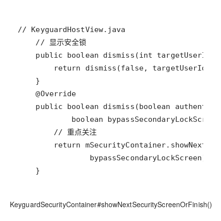
    }
KeyguardSecurityContainer#showNextSecurityScreenOrFinish()