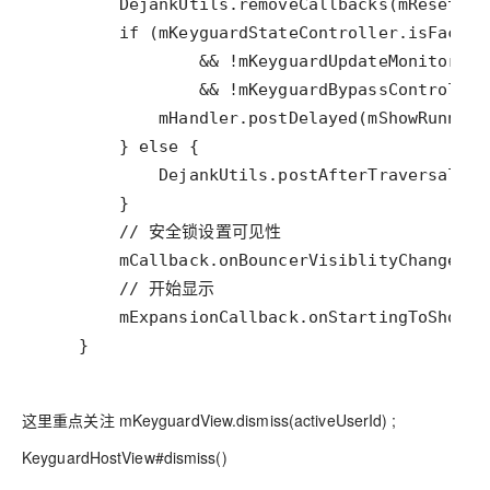
    }
这里重点关注 mKeyguardView.dismiss(activeUserId) ;
KeyguardHostView#dismiss()