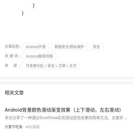
    }
文章标签：
Android开发
数据安全/隐私保护
安全
关键词：
Android解锁流程
来 源：
开发者社区
>
安全
>
文章
> 正文
相关文章
Android背景颜色滑动渐变效果（上下滑动，左右滑动）
本文分享了一种通过ScrollView实现滑动变色效果的简单方法。主要步骤包括：1) 在布局中添加ScrollView并确保内容可滑动；2) 获取屏幕高度；3) 获取控件高度；4) 使用GradientDrawable设置渐变颜色；5) 根据控件与屏幕高度比例动态调整颜色数量。示例代码展示了如何在滑动时根据比例改变背景颜色，实现流畅的视觉效果。
计蒙不吃鱼
403