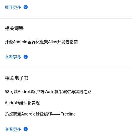
Android Socket与服务器通信通用Demo
520
6
FFmpeg开发笔记（五十九）Linux编译ijkplayer的
5
7
相关课程
Android平台so库
开源Android容器化框架Atlas开发者指南
申请google android map api key
3
8
查看更多
[Android]Activity跳转传递任意类型的数据、Activity为
586
9
SingleTask时代替StartActivityForResult的解决方案
4.2、Android Studio压缩你的代码和资源
606
10
相关电子书
58同城Android客户端Walle框架演进与实践之路
Android组件化实现
蚂蚁聚宝Android秒级编译——Freeline
查看更多