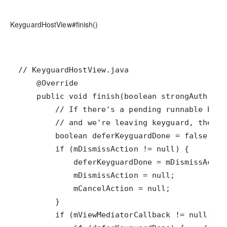
KeyguardHostView#finish()