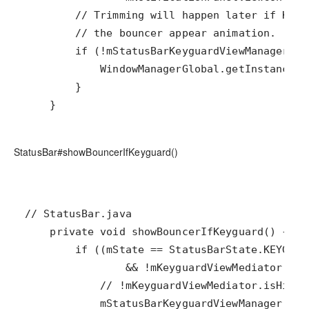
    }
StatusBar#showBouncerIfKeyguard()