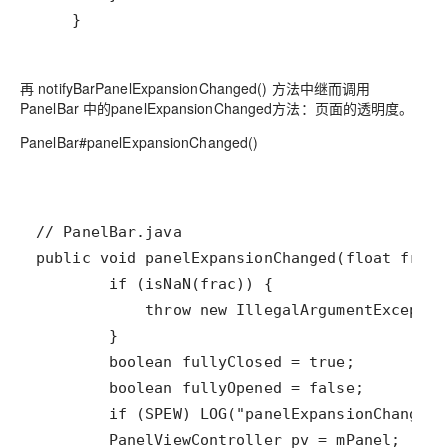
    }
再 notifyBarPanelExpansionChanged() 方法中继而调用
PanelBar 中的panelExpansionChanged方法：页面的透明度。
PanelBar#panelExpansionChanged()