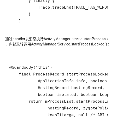
    }
通过handler发消息执行ActivityManagerInternal.startProcess()
，内部又转调用ActivityManagerService.startProcessLocked() :