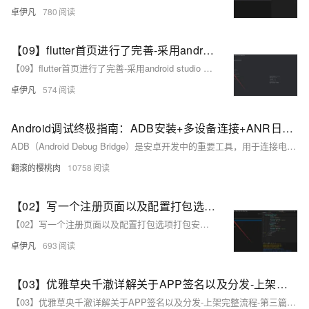
卓伊凡
780
【09】flutter首页进行了完善-采用android studio 进行真机调试开发-增加了直播间列表和短视频人物列表-增加了用户中心-卓伊凡换人优雅草Alex-开发完整的社交APP-前端客户端开发+数据联调|以优雅草商业项目为例做开发-flutter开发-全流程-商业应用级实战开发-优雅草Alex
【09】flutter首页进行了完善-采用android studio 进行真机调试开发-增加了直播间列表和短视频人物列表-增加了用户中心-卓伊凡换人优雅草Alex-开发完整的社交APP-前端客户端开发+数据联调|以优雅草商业项目为例做开发-flutter开发-全流程-商业应用级实战开发-优雅草Alex
卓伊凡
574
Android调试终极指南：ADB安装+多设备连接+ANR日志抓取全流程解析，覆盖环境变量配置/多设备调试/ANR日志分析全流程，附Win/Mac/Linux三平台解决方案
ADB（Android Debug Bridge）是安卓开发中的重要工具，用于连接电脑与安卓设备，实现文件传输、应用管理、日志抓取等功能。本文介绍了 ADB 的基本概念、安装配置及常用命令。包括：1) 基本命令如 `adb version` 和 `adb devices`；2) 权限操作如 `adb root` 和 `adb shell`；3) APK 操作如安装、卸载应用；4) 文件传输如 `adb push` 和 `adb pull`；5) 日志记录如 `adb logcat`；6) 系统信息获取如屏幕截图和录屏。通过这些功能，用户可高效调试和管理安卓设备。
翻滚的樱桃肉
10758
【02】写一个注册页面以及配置打包选项打包安卓apk测试—开发完整的社交APP-前端客户端开发+数据联调|以优雅草商业项目为例做开发-flutter开发-全流程-商业应用级实战开发-优雅草央千澈
【02】写一个注册页面以及配置打包选项打包安卓apk测试—开发完整的社交APP-前端客户端开发+数据联调|以优雅草商业项目为例做开发-flutter开发-全流程-商业应用级实战开发-优雅草央千澈
卓伊凡
693
【03】优雅草央千澈详解关于APP签名以及分发-上架完整流程-第三篇安卓APP上架华为商店后面的步骤-华为应用商店相对比较麻烦一些-华为商店安卓上架
【03】优雅草央千澈详解关于APP签名以及分发-上架完整流程-第三篇安卓APP上架华为商店后面的步骤-华为应用商店相对比较麻烦一些-华为商店安卓上架