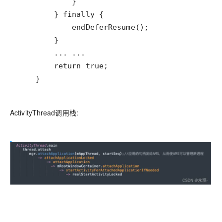
    }
ActivityThread调用栈: