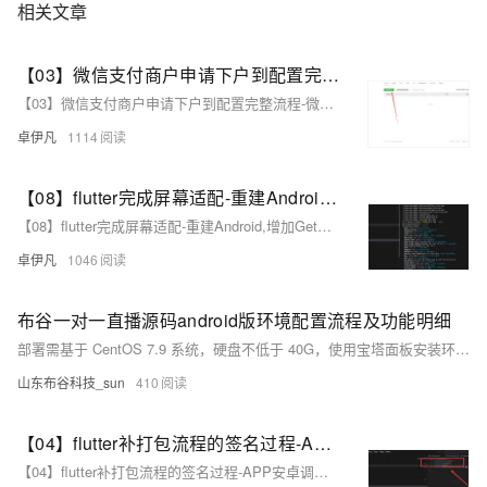
相关文章
【03】微信支付商户申请下户到配置完整流程-微信开放平台创建APP应用-填写上传基础资料-生成安卓证书-获取Apk签名-申请+配置完整流程-优雅草卓伊凡
【03】微信支付商户申请下户到配置完整流程-微信开放平台创建APP应用-填写上传基础资料-生成安卓证书-获取Apk签名-申请+配置完整流程-优雅草卓伊凡
卓伊凡
1114
【08】flutter完成屏幕适配-重建Android,增加GetX路由,屏幕适配,基础导航栏-多版本SDK以及gradle造成的关于fvm的使用（flutter version manage）-卓伊凡换人优雅草Alex-开发完整的社交APP-前端客户端开发+数据联调|以优雅草商业项目为例做开发-flutter开发-全流程-商业应用级实战开发-优雅草Alex
【08】flutter完成屏幕适配-重建Android,增加GetX路由,屏幕适配,基础导航栏-多版本SDK以及gradle造成的关于fvm的使用（flutter version manage）-卓伊凡换人优雅草Alex-开发完整的社交APP-前端客户端开发+数据联调|以优雅草商业项目为例做开发-flutter开发-全流程-商业应用级实战开发-优雅草Alex
卓伊凡
1046
布谷一对一直播源码android版环境配置流程及功能明细
部署需基于 CentOS 7.9 系统，硬盘不低于 40G，使用宝塔面板安装环境，包括 PHP 7.3（含 Redis、Fileinfo 扩展）、Nginx、MySQL 5.6、Redis 和最新 Composer。Swoole 扩展需按步骤配置。2021.08.05 后部署需将站点目录设为 public 并用 ThinkPHP 伪静态。开发环境建议 Windows 操作系统与最新 Android Studio，基础配置涉及 APP 名称修改、接口域名更换、包名调整及第三方登录分享（如 QQ、微信）的配置，同时需完成阿里云与腾讯云相关设置。
山东布谷科技_sun
410
【04】flutter补打包流程的签名过程-APP安卓调试配置-结构化项目目录-完善注册相关页面-开发完整的社交APP-前端客户端开发+数据联调|以优雅草商业项目为例做开发-flutter开发-全流程
【04】flutter补打包流程的签名过程-APP安卓调试配置-结构化项目目录-完善注册相关页面-开发完整的社交APP-前端客户端开发+数据联调|以优雅草商业项目为例做开发-flutter开发-全流程