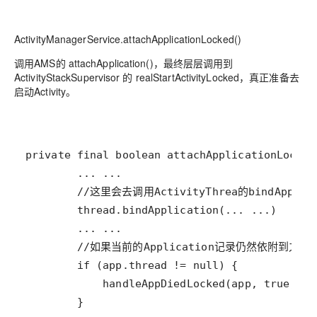
ActivityManagerService.attachApplicationLocked()
调用AMS的 attachApplication()，最终层层调用到
ActivityStackSupervisor 的 realStartActivityLocked，真正准备去
启动Activity。