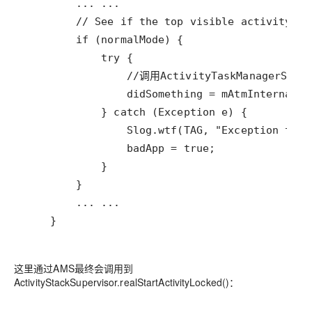
    }
这里通过AMS最终会调用到
ActivityStackSupervisor.realStartActivityLocked()：