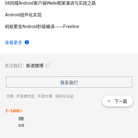
58同城Android客户端Walle框架演进与实践之路
Android组件化实现
蚂蚁聚宝Android秒级编译——Freeline
查看更多
关注我们：
新浪微博
联系我们
文档
|
开发者社区
|
天池大赛
|
培训与认证
下一篇
法律声明及隐私权政策
|
Cookies政策
© 2009-现在 Aliyun.com 版权所有
目录
增值电信业务经营许可证：
浙B2-20080101