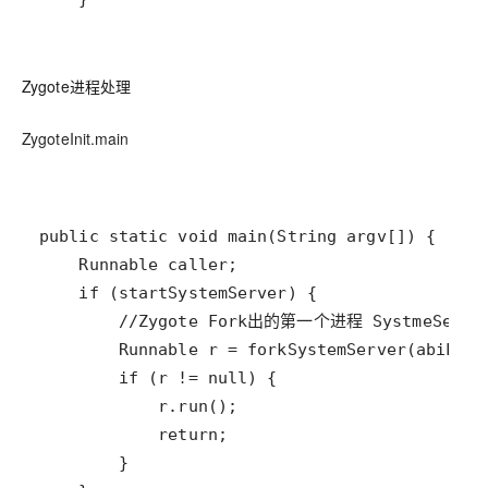
Zygote进程处理
ZygoteInit.main