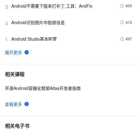
Android不需要下版本打补丁,工具：AndFix
600
3
Android识别图片中脸部信息
415
4
Android Studio基本配置
497
5
Android Socket与服务器通信通用Demo
520
6
FFmpeg开发笔记（五十九）Linux编译ijkplayer的
5
7
相关课程
Android平台so库
开源Android容器化框架Atlas开发者指南
申请google android map api key
3
8
查看更多
[Android]Activity跳转传递任意类型的数据、Activity为
586
9
SingleTask时代替StartActivityForResult的解决方案
4.2、Android Studio压缩你的代码和资源
606
10
相关电子书