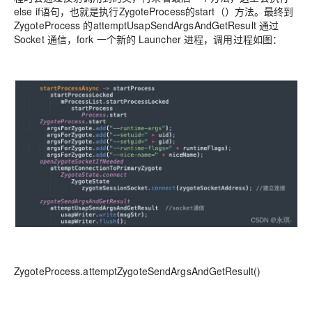
else if语句，也就是执行ZygoteProcess的start（）方法。最终到
ZygoteProcess 的attemptUsapSendArgsAndGetResult 通过
Socket 通信，fork 一个新的 Launcher 进程，调用过程如图：
ZygoteProcess.attemptZygoteSendArgsAndGetResult()